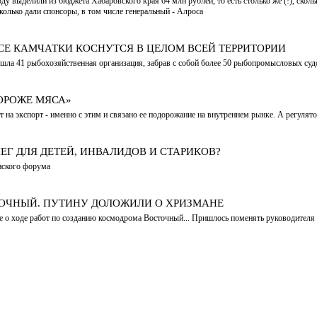
ду выделили из бюджета Хабаровского края 64 млн рублей, то есть столько же (!), ско
сколько дали спонсоры, в том числе генеральный - Алроса
Е КАМЧАТКИ КОСНУТСЯ В ЦЕЛОМ ВСЕЙ ТЕРРИТОРИИ
 ушла 41 рыбохозяйственная организация, забрав с собой более 50 рыбопромысловых суд
ДОРОЖЕ МЯСА»
на экспорт - именно с этим и связано ее подорожание на внутреннем рынке. А регулятор
ЕГ ДЛЯ ДЕТЕЙ, ИНВАЛИДОВ И СТАРИКОВ?
нского форума
ОЧНЫЙ. ПУТИНУ ДОЛОЖИЛИ О ХРИЗМАНЕ
 о ходе работ по созданию космодрома Восточный... Пришлось поменять руководителя «