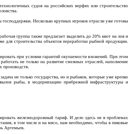
ехнологичных судов на российских верфях или строительство
оловства.
ы господдержки. Несколько крупных игроков отрасли уже готовы
абочая группа также предлагает выделить до 20% квот на лов и
же для строительства объектов переработки рыбной продукции.
стировать при условии гарантий окупаемости вложений. При этом
 работать не только на развитие смежных отраслей, наполнение
х производств.
дача не только государства, но и рыбаков, которые уже крепко
на вылов рыбы, в модернизацию прибрежной инфраструктуры и
дировать железнодорожный тариф. И дело здесь не в проблемах
тания, в том числе и на мясо, нам необходимо, чтобы в пиковые
рь Артемьев.