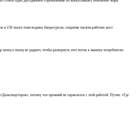
лько стоило одно двухдневное соревнование по киокусинкай (Чемпионат мира
ов и 150 тысяч тонн водных биоресурсов, сократив тысячи рабочих мест
 палец о палец не ударяет, чтобы развернуть этот поток к нашему потребителю
Дальспецстороя», потому что прежний не справлялся с этой работой. Путин: «Где