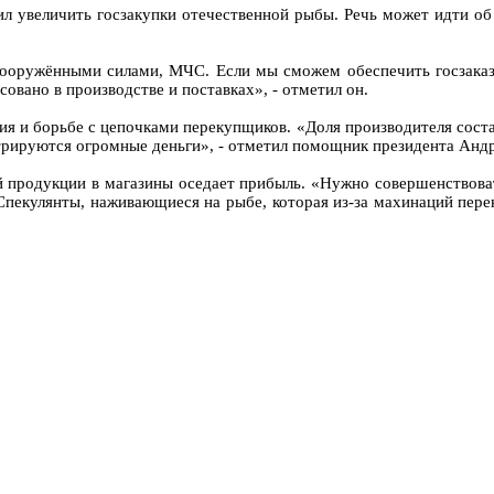
ил увеличить госзакупки отечественной рыбы. Речь может идти о
 вооружёнными силами, МЧС. Если мы сможем обеспечить госзаказ
совано в производстве и поставках», - отметил он.
я и борьбе с цепочками перекупщиков. «Доля производителя соста
центрируются огромные деньги», - отметил помощник президента Анд
й продукции в магазины оседает прибыль. «Нужно совершенствоват
. Спекулянты, наживающиеся на рыбе, которая из-за махинаций пер