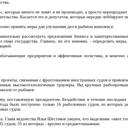
ства.
, которые ничего не ловят и не производят, а просто перепродают
ательства. Касается это и депутатов, которые нередко лоббируют и
рочно принять меры для улучшения дел в рыбном комплексе.
нимательно рассмотреть предложения бизнеса и заинтересованных
л глава государства. Главное, по его мнению, - определить меры
кцией.
абатывающие предприятия и эффективная логистика, и конечно 
что проекты, связанные с фрахтованием иностранных судов и привл
менные высокотехнологичные траулеры. Ряд крупных рыбопромыш
аказов от рыбаков.
ачу, поставленную президентом. Бездействие в течение последни
года было построено только 16 рыболовных судов, из которых д
овых судов.
а. Глава ведомства Илья Шестаков уверен, что выделение «квот го
5 судов, 35 из которых - крупно и среднетоннажные.