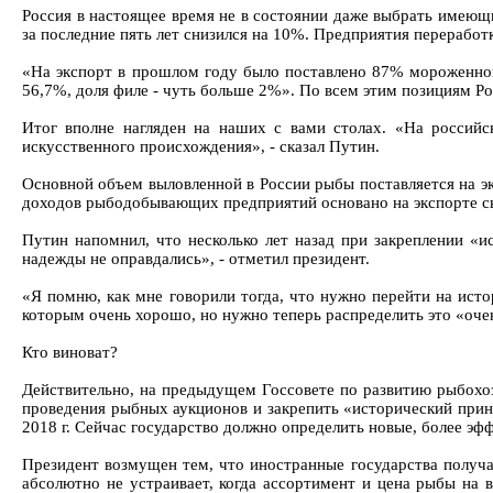
Россия в настоящее время не в состоянии даже выбрать имеющи
за последние пять лет снизился на 10%. Предприятия переработ
«На экспорт в прошлом году было поставлено 87% мороженной
56,7%, доля филе - чуть больше 2%». По всем этим позициям Ро
Итог вполне нагляден на наших с вами столах. «На российс
искусственного происхождения», - сказал Путин.
Основной объем выловленной в России рыбы поставляется на э
доходов рыбодобывающих предприятий основано на экспорте с
Путин напомнил, что несколько лет назад при закреплении «и
надежды не оправдались», - отметил президент.
«Я помню, как мне говорили тогда, что нужно перейти на истор
которым очень хорошо, но нужно теперь распределить это «очень
Кто виноват?
Действительно, на предыдущем Госсовете по развитию рыбохозя
проведения рыбных аукционов и закрепить «исторический при
2018 г. Сейчас государство должно определить новые, более эф
Президент возмущен тем, что иностранные государства получа
абсолютно не устраивает, когда ассортимент и цена рыбы на