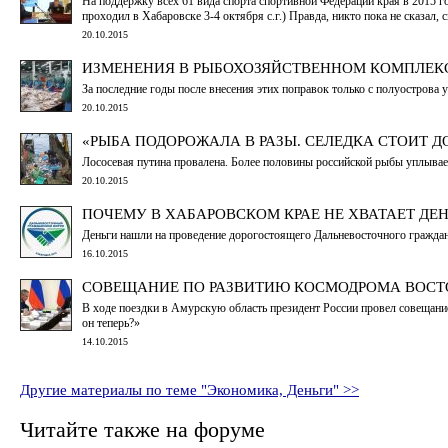
На поддержку всех 61 вида спорта спортивной Федерации края в 2015 го
проходил в Хабаровске 3-4 октября с.г.) Правда, никто пока не сказал, 
20.10.2015
ИЗМЕНЕНИЯ В РЫБОХОЗЯЙСТВЕННОМ КОМПЛЕКС
За последние годы после внесения этих поправок только с полуострова
20.10.2015
«РЫБА ПОДОРОЖАЛА В РАЗЫ. СЕЛЕДКА СТОИТ 
Лососевая путина провалена. Более половины российской рыбы уплывает 
20.10.2015
ПОЧЕМУ В ХАБАРОВСКОМ КРАЕ НЕ ХВАТАЕТ ДЕН
Деньги нашли на проведение дорогостоящего Дальневосточного гражда
16.10.2015
СОВЕЩАНИЕ ПО РАЗВИТИЮ КОСМОДРОМА ВОСТ
В ходе поездки в Амурскую область президент России провел совещание
он теперь?»
14.10.2015
Другие материалы по теме "Экономика, Деньги" >>
Читайте также на форуме