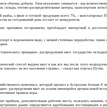
еся объемы добычи. Улов неуклонно снижается - как количественн
ки, склады, оптово-распределительные центры, транспортная логис
 рыбы, а филе и готовой продукции всего 7%, - констатировал П
ссия на сегодняшний день отстает от конкурентов.
ких прилавках по-прежнему преобладает импортный и достаточно
кспорт в мороженном виде, с низкой степенью переработки, таки
ырья.
сторического принципа» распределения квот государство исходило
ический способ выдачи квот и как все мы после этого возрадуемс
 хорошо» на все население страны», - сказал как отрезал Путин.
йственного комплекса, который прошел в Астрахани больше 8 лет 
нцип» распределения квот на основе имеющейся промысловой исто
фективные правила игры.
ют прибыль, дополнительные рабочие места, пользуясь нашими, 
 внутреннем рынке определяются зарубежными поставщиками и рит