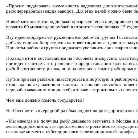
«Просим поддержать возможность наделения дополнительными
рыбоперерабатывающих заводов. Для этих целей можно было бы 
Новый механизм господдержки прозрачен: если предприятие пос
вложить 60 миллиардов рублей в строительство первых 15 судов
Эту идею поддержал и руководитель рабочей группы Госсовета 
добычу водных биоресурсов на инвестиционные цели для закуп
При этом рабочая группа предлагает увеличить срок закреплени
Подводя итоги состоявшейся на Госсовете дискуссии, глава гос
президент считает, что решение о предоставлении квот на выл
рыбой внутреннего рынка, но и на интересы самих рыбопромышл
Путин призвал рыбаков инвестировать в портовую и рыбопромыш
стоят на ногах, накопили капитал и вполне способны инвес
перерабатывающих мощностей, а также в строительство нового 
Чем еще должно помочь государство?
На Госсовете в очередной раз был поднят вопрос дороговизны 
«Мы никогда не получим рыбу дешевого сегмента в Москве и д
железнодорожников, это проблема всего российского государств
сезонные моменты субсидировался железнодорожный тариф», -