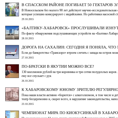
В СПАССКОМ РАЙОНЕ ПОГИБАЕТ 50 ГЕКТАРОВ Э
В Новосельском без малого 90 лет действует научно-исследовательская
которые успешно конкурируют с индийскими. Но работники насосной ста
29.10.2015
«БАЛТИКУ-ХАБАРОВСК» ПРОСЛУШИВАЛИ ИЗНУ
По факту обнаружения подслушивающих устройств на «Балтике-Хабаров
28.10.2015
ДОРОГА НА САХАЛИН: СЕГОДНЯ Я ПОНЯЛА, ЧТО 
Если до банкротства «Трансаэро» втроем слетать с запада на остров мож
27.10.2015
ПО-БРАТСКИ В ЯКУТИИ МОЖНО ВСЕ?
130 миллионов рублей на три коровника и три сотни полудохлых коро
ему все спускает с рук
26.10.2015
К ХАБАРОВСКОМУ ЮНОМУ ЗРИТЕЛЮ РЕГУЛЯРНО
Пока наши власти активно «борются» с алкоголизмом, в том числе и де
театр бесцеремонно и, скорее всего, в нарушение законодательства, на
23.10.2015
ЧЕМПИОНАТ МИРА ПО КИОКУСИНКАЙ В ХАБАРО