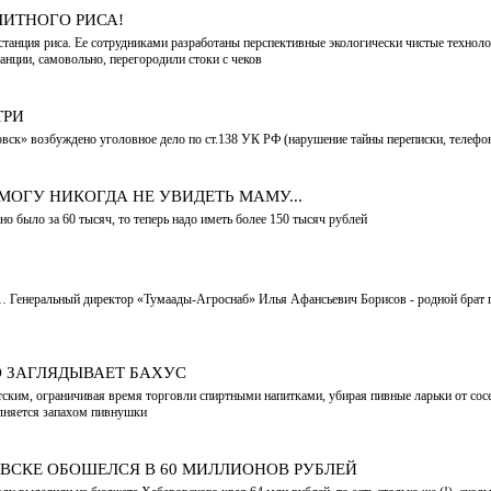
ЛИТНОГО РИСА!
 станция риса. Ее сотрудниками разработаны перспективные экологически чистые технол
нции, самовольно, перегородили стоки с чеков
ТРИ
ск» возбуждено уголовное дело по ст.138 УК РФ (нарушение тайны переписки, телефо
МОГУ НИКОГДА НЕ УВИДЕТЬ МАМУ...
но было за 60 тысяч, то теперь надо иметь более 150 тысяч рублей
в… Генеральный директор «Тумаады-Агроснаб» Илья Афансьевич Борисов - родной брат 
 ЗАГЛЯДЫВАЕТ БАХУС
тским, ограничивая время торговли спиртными напитками, убирая пивные ларьки от сос
полняется запахом пивнушки
ВСКЕ ОБОШЕЛСЯ В 60 МИЛЛИОНОВ РУБЛЕЙ