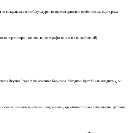
огии возделывания этой культуры, выведены ценные и особо ценные сорта риса,
нных переговоров, почтовых, телеграфных или иных сообщений)
главы Якутии Егора Афанасьевича Борисова. Младший брат. И как младшему, он
едства со школами и другими заведениями, где обитают юные хабаровчане, детский