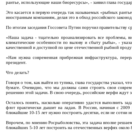
рантье, использующие наши биоресурсы», - заявил глава государ
Это касается в первую очередь так называемых «рыбных рантье»
иностранным компаниям, делая это в обход российского законод
По итогам заседания Госсовета Путин поручил правительству с
«Наша задача - тщательно проанализировать все проблемы, в
климатические особенности по вылову и сбыту рыбы», - указа
качественной и доступной по цене отечественной рыбной проду
«Нам нужна современная прибрежная инфраструктура, перер
президент.
Что делать?
Говоря о том, как выйти из тупика, глава государства указал, 
бумаге. Очевидно, что мы должны сами строить свои совре
решению этой задачи. В свою очередь, российские верфи ждут з
Осталось понять, насколько оперативно удастся выполнить зад
флот практически дышит на ладан. В России, начиная с 2009 
ближайшие 10-15 лет нужно построить десятки, если не сотни н
Впрочем, по мнению Росрыболовства, эта задача вполне решаем
ближайших 5-10 лет построить на отечественных верфях около 8