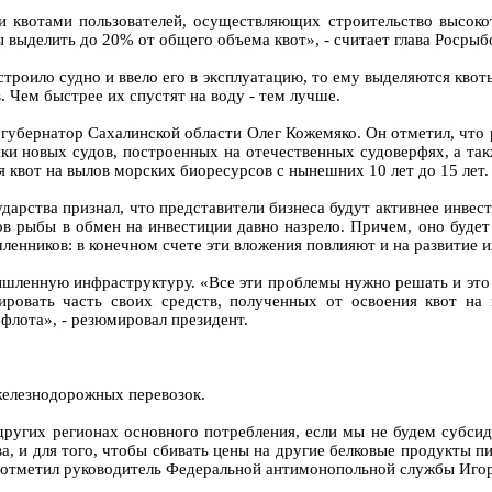
 квотами пользователей, осуществляющих строительство высокот
выделить до 20% от общего объема квот», - считает глава Росрыб
троило судно и ввело его в эксплуатацию, то ему выделяются квот
. Чем быстрее их спустят на воду - тем лучше.
губернатор Сахалинской области Олег Кожемяко. Он отметил, что р
ки новых судов, построенных на отечественных судоверфях, а так
я квот на вылов морских биоресурсов с нынешних 10 лет до 15 лет.
ударства признал, что представители бизнеса будут активнее инве
ов рыбы в обмен на инвестиции давно назрело. Причем, оно будет
енников: в конечном счете эти вложения повлияют и на развитие и
ленную инфраструктуру. «Все эти проблемы нужно решать и это за
тировать часть своих средств, полученных от освоения квот 
флота», - резюмировал президент.
железнодорожных перевозок.
ругих регионах основного потребления, если мы не будем субси
а, и для того, чтобы сбивать цены на другие белковые продукты пи
 отметил руководитель Федеральной антимонопольной службы Иго