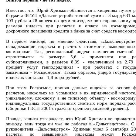
Эпизод первый - не тот индекс
Известно, что Юрий Хризман обвиняется в хищениях путем р
бюджета ФГУП «Дальспецстрой» точной суммы - 3 млрд 631 мл
103 рубля и 28 копеек по двум эпизодам: по неправильному 
размера индекса при расчетах и оплате на космодроме
досрочного погашения кредита в банке за счет средств космодр
В первом эпизоде, по мнению следствия, «Дальспецстрой
ненадлежащие индексы в расчетах стоимости выполненных
космодроме. Так, региональный индекс изменения сметной
строительства в размере 5,6 - применялся при ра
субподрядчиками, в размере 8,39 - увеличенный на 2,79
процент услуг генподрядчика) - при расчетах с госуда
заказчиком - Роскосмосом. Таким образом, ущерб государств
индексах составил - 1,8 млрд рублей.
При этом Роскосмос, приняв данные индексы за основу ф
расчетов, нисколько не усомнился в их юридической чистоте,
уникальному, сложному, а не типовому объекту - космодрому
индивидуальных государственных сметных норм порядка расч
(сборники ГЭСН-2001 отражают среднеотраслевой уровень).
Правда, защита утверждает, что Юрий Хризман не причастен
эпизоду, ведь тогда он уже не работал в «Дальспецстрое». С
руководителя «Дальспецстроя» Хризман ушел 6 сентября 20
расчеты по завышенным индексам между Роско