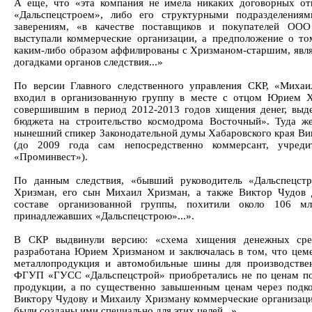
А еще, что «эта компания не имела никаких договорных о
«Дальспецстроем», либо его структурными подразделения
заверениям, «в качестве поставщиков и покупателей ОО
выступали коммерческие организации, а предположение о то
каким-либо образом аффилированы с Хризманом-старшим, явл
догадками органов следствия...»
По версии Главного следственного управления СКР, «Миха
входил в организованную группу в месте с отцом Юрием 
совершившим в период 2012-2013 годов хищения денег, выд
бюджета на строительство космодрома Восточный». Туда ж
нынешний спикер Законодательной думы Хабаровского края Ви
(до 2009 года сам непосредственно коммерсант, учред
«Проминвест»).
По данным следствия, «бывший руководитель «Дальспецст
Хризман, его сын Михаил Хризман, а также Виктор Чудов 
составе организованной группы, похитили около 106 мл
принадлежавших «Дальспецстрою»...».
В СКР выдвинули версию: «схема хищения денежных сре
разработана Юрием Хризманом и заключалась в том, что цеме
металлопродукция и автомобильные шины для производств
ФГУП «ГУСС «Дальспецстрой» приобретались не по ценам п
продукции, а по существенно завышенным ценам через подк
Виктору Чудову и Михаилу Хризману коммерческие организаци
были созданы ими специально для этих целей...».