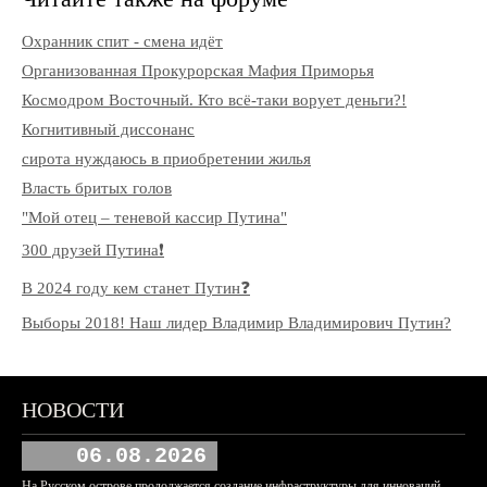
Охранник спит - смена идёт
Организованная Прокурорская Мафия Приморья
Космодром Восточный. Кто всё-таки ворует деньги?!
Когнитивный диссонанс
сирота нуждаюсь в приобретении жилья
Власть бритых голов
"Мой отец – теневой кассир Путина"
300 друзей Путина❗️
В 2024 году кем станет Путин❓
Выборы 2018! Наш лидер Владимир Владимирович Путин?
НОВОСТИ
06.08.2026
На Русском острове продолжается создание инфраструктуры для инноваций