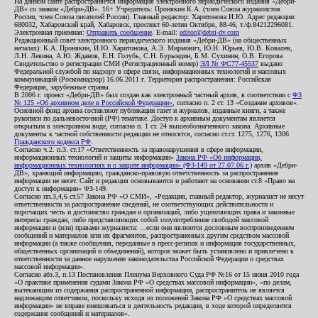
На данном сайте распространяется информация электронного периодического издания «Дебри-
ДВ» со знаком «Дебри-ДВ». 16+ Учредитель: Пронякин К.А. (член Союза журналистов
России, член Союза писателей России). Главный редактор: Харитонова И.Ю. Адрес редакции:
680032, Хабаровский край, Хабаровск, проспект 60-летия Октября, 88-46, т./ф.84212296081.
Электронная приемная:
Отправить сообщение
. E-mail:
editor@debri-dv.com
Редакционный совет электронного периодического издания «Дебри-ДВ» (на общественных
началах): К.А. Пронякин, И.Ю. Харитонова, А.Э. Мирмович, Ю.Н. Юрьев, Ю.В. Ковалев,
Л.Н. Левина, А.Ю. Жданов, Е.Н. Голубь, С.Н. Бурындин, Б.М. Сухинин, О.В. Егорова
Свидетельство о регистрации СМИ (Регистрационный номер)
ЭЛ № ФС77-45537
выдано
Федеральной службой по надзору в сфере связи, информационных технологий и массовых
коммуникаций (Роскомнадзор) 16.06.2011 г. Территория распространения: Российская
Федерация, зарубежные страны.
В 2006 г. проект «Дебри-ДВ» был создан как электронный частный архив, в соответствии с
ФЗ
№ 125 «Об архивном деле в Российской Федерации»
, согласно п. 2 ст. 13 «Создание архивов».
Основной фонд архива составляют публикации газет и журналов, изданные книги, а также
рукописи по дальневосточной (РФ) тематике. Доступ к архивным документам является
открытым в электронном виде, согласно п. 1 ст. 24 вышеобозначенного закона. Архивные
документы к частной собственности редакции не относятся, согласно ст.ст. 1275, 1276, 1306
Гражданского кодекса РФ
.
Согласно ч.2. п.3. ст.17 «Ответственность за правонарушения в сфере информации,
информационных технологий и защиты информации»
Закона РФ «Об информации,
информационных технологиях и о защите информации» (ФЗ-149 от 27.07.06 г.)
архив «Дебри-
ДВ», хранящий информацию, гражданско-правовую ответственность за распространение
информации не несет. Сайт и редакция основываются и работают на основании ст.8 «Право на
доступ к информации» ФЗ-149.
Согласно пп.3,4,6 ст.57 Закона РФ «О СМИ», «Редакция, главный редактор, журналист не несут
ответственности за распространение сведений, не соответствующих действительности и
порочащих честь и достоинство граждан и организаций, либо ущемляющих права и законные
интересы граждан, либо представляющих собой злоупотребление свободой массовой
информации и (или) правами журналиста: ...если они являются дословным воспроизведением
сообщений и материалов или их фрагментов, распространенных другим средством массовой
информации (а также сообщения, переданные в пресс-релизах и информация государственных,
общественных организаций и объединений), которое может быть установлено и привлечено к
ответственности за данное нарушение законодательства Российской Федерации о средствах
массовой информации».
Согласно абз.3, п.13 Постановления Пленума Верховного Суда РФ №16 от 15 июня 2010 года
«О практике применения судами Закона РФ «О средствах массовой информации», «по делам,
вытекающим из содержания распространенной информации, распространитель не является
надлежащим ответчиком, поскольку исходя из положений Закона РФ «О средствах массовой
информации» не вправе вмешиваться в деятельность редакции, в ходе которой определяется
содержание сообщений и материалов».