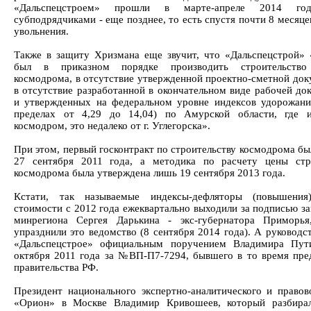
«Дальспецстроем» прошли в марте-апреле 2014 г
субподрядчиками - еще позднее, то есть спустя почти 8 месяце
увольнения.
Также в защиту Хризмана еще звучит, что «Дальспецстрой»
был в приказном порядке производить строительство
космодрома, в отсутствие утвержденной проектно-сметной док
в отсутствие разработанной в окончательном виде рабочей до
и утвержденных на федеральном уровне индексов удорожани
пределах от 4,29 до 14,04) по Амурской области, где и
космодром, это недалеко от г. Углегорска».
При этом, первый госконтракт по строительству космодрома бы
27 сентября 2011 года, а методика по расчету цены стр
космодрома была утверждена лишь 19 сентября 2013 года.
Кстати, так называемые индексы-дефляторы (повышения
стоимости с 2012 года ежеквартально выходили за подписью з
минрегиона Сергея Дарькина - экс-губернатора Приморья
упразднили это ведомство (8 сентября 2014 года). А руководс
«Дальспецстрое» официальным поручением Владимира Пут
октября 2011 года за №ВП-П7-7294, бывшего в то время пре
правительства РФ.
Президент национального экспертно-аналитического и правов
«Орион» в Москве Владимир Кривошеев, который разбирал