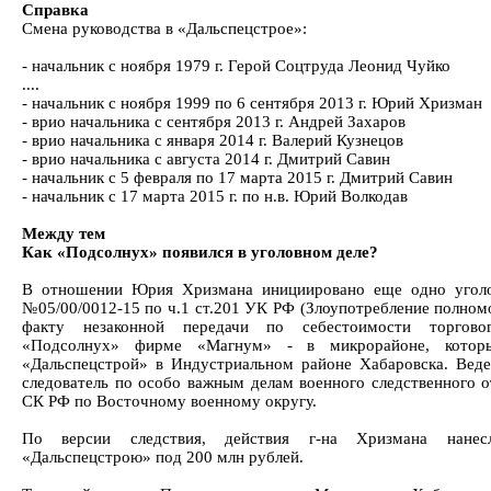
Справка
Смена руководства в «Дальспецстрое»:
- начальник с ноября 1979 г. Герой Соцтруда Леонид Чуйко
....
- начальник с ноября 1999 по 6 сентября 2013 г. Юрий Хризман
- врио начальника с сентября 2013 г. Андрей Захаров
- врио начальника с января 2014 г. Валерий Кузнецов
- врио начальника с августа 2014 г. Дмитрий Савин
- начальник с 5 февраля по 17 марта 2015 г. Дмитрий Савин
- начальник с 17 марта 2015 г. по н.в. Юрий Волкодав
Между тем
Как «Подсолнух» появился в уголовном деле?
В отношении Юрия Хризмана инициировано еще одно уголо
№05/00/0012-15 по ч.1 ст.201 УК РФ (Злоупотребление полном
факту незаконной передачи по себестоимости торгово
«Подсолнух» фирме «Магнум» - в микрорайоне, котор
«Дальспецстрой» в Индустриальном районе Хабаровска. Веде
следователь по особо важным делам военного следственного 
СК РФ по Восточному военному округу.
По версии следствия, действия г-на Хризмана нане
«Дальспецстрою» под 200 млн рублей.