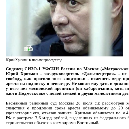
Юрий Хризман в тюрьме проведет год
Сиделец
СИЗО-1 УФСИН России по Москве («Матросская
Юрий Хризман - экс-руководитель «Дальспецстроя» - не
свободу, как просили того защитники - изменить меру пр
ареста на подписку о невыезде. Не могли ему дать и домашн
у него нет московской прописки (он хабаровчанин, хоть п
жил в Подмосковье с новой семьей и двумя малолетними дет
Басманный районный суд Москвы 28 июля с.г. рассмотрев х
следствия о продлении срока ареста обвиняемому до 29 окт
удовлетворил его, отказав защите. Хризман обвиняется по ч.4
РФ в растрате 3,6 млрд рублей, выделенных из федерального 
строительство объектов космодрома Восточный.