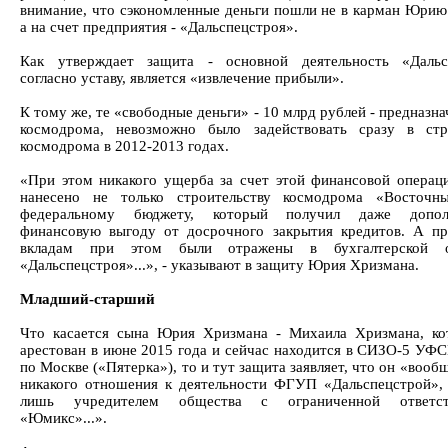
внимание, что сэкономленные деньги пошли не в карман Юрию
а на счет предприятия - «Дальспецстроя».
Как утверждает защита - основной деятельность «Дальсп
согласно уставу, является «извлечение прибыли».
К тому же, те «свободные деньги» - 10 млрд рублей - предназн
космодрома, невозможно было задействовать сразу в стр
космодрома в 2012-2013 годах.
«При этом никакого ущерба за счет этой финансовой операц
нанесено не только строительству космодрома «Восточн
федеральному бюджету, который получил даже допол
финансовую выгоду от досрочного закрытия кредитов. А п
вкладам при этом были отражены в бухгалтерской о
«Дальспецстроя»...», - указывают в защиту Юрия Хризмана.
Младший-старший
Что касается сына Юрия Хризмана - Михаила Хризмана, к
арестован в июне 2015 года и сейчас находится в СИЗО-5 УФ
по Москве («Пятерка»), то и тут защита заявляет, что он «вооб
никакого отношения к деятельности ФГУП «Дальспецстрой», 
лишь учредителем общества с ограниченной ответст
«Юмикс»...».