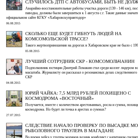
СЛУЧИЛОСЬ ДТП С АВТОБУСАМИ, БЫТЬ НЕ ДОЛ
Аварийно-восстановительные работы участка дороги (139 - 146 км), по
паводка, должны были завершиться к 1 августа с.г. Такие данные значат
официальном сайте КГКУ «Хабаровскуправтодор»
06.08.2015
СКОЛЬКО ЕЩЕ БУДЕТ ГИБНУТЬ ЛЮДЕЙ НА
КОМСОМОЛЬСКОЙ ТРАССЕ?
Такого жертвоприношения на дорогах в Хабаровском крае не было с 19
05.08.2015
ЛУЧШИЙ СОТРУДНИК СКР - КОМСОМОЛЬЧАНИН
Подполковник юстиции Дмитрий Ломакин стал среди коллег лидером вс
масштаба. Журналисту он рассказал о резонансных делах следственного
СКР
04.08.2015
ЮРИЙ ЧАЙКА: 7,5 МЛРД РУБЛЕЙ ПОХИЩЕНО С
КОСМОДРОМА «ВОСТОЧНЫЙ»
Получается, вместе с количеством арестованных, росла и сумма, похищ
космодрома. Но будет ли точка в арестах и суммах?
27.07.2015
СЛЕДСТВИЕ НАЧАЛО ПРОВЕРКУ ПО ВЫСАДКЕ МО
РЫБОЛОВНОГО ТРАУЛЕРА В МАГАДАНЕ
Во время рейса у группы моряков возник конфликт с капитаном средне