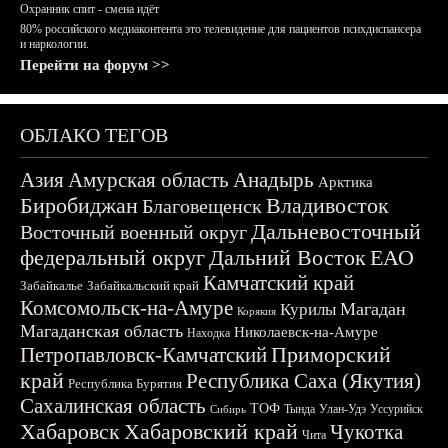
Охранник спит - смена идёт
80% российского медиаконтента это телевидение для пациентов психдиспансера
и наркологии.
Перейти на форум >>
ОБЛАКО ТЕГОВ
Азия
Амурская область
Анадырь
Арктика
Биробиджан
Владивосток
Благовещенск
Дальневосточный
Восточный военный округ
федеральный округ
Дальний Восток
ЕАО
Камчатский край
Забайкалье
Забайкальский край
Комсомольск-на-Амуре
Магадан
Курилы
Корякия
Магаданская область
Николаевск-на-Амуре
Находка
Приморский
Петропавловск-Камчатский
край
Республика Саха (Якутия)
Республика Бурятия
Сахалинская область
ТОФ
Тында
Улан-Удэ
Уссурийск
Сибирь
Хабаровск
Хабаровский край
Чукотка
Чита