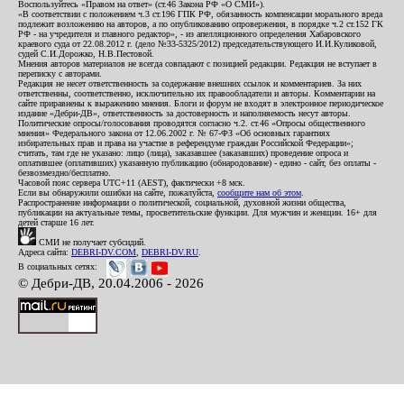
Воспользуйтесь «Правом на ответ» (ст.46 Закона РФ «О СМИ»).
«В соответствии с положением ч.3 ст.196 ГПК РФ, обязанность компенсации морального вреда
подлежит возложению на авторов, а по опубликованию опровержения, в порядке ч.2 ст.152 ГК
РФ - на учредителя и главного редактор», - из апелляционного определения Хабаровского
краевого суда от 22.08.2012 г. (дело №33-5325/2012) председательствующего И.И.Куликовой,
судей С.И.Дорожко, Н.В.Пестовой.
Мнения авторов материалов не всегда совпадают с позицией редакции. Редакция не вступает в
переписку с авторами.
Редакция не несет ответственность за содержание внешних ссылок и комментариев. За них
ответственны, соответственно, исключительно их правообладатели и авторы. Комментарии на
сайте приравнены к выражению мнения. Блоги и форум не входят в электронное периодическое
издание «Дебри-ДВ», ответственность за достоверность и наполняемость несут авторы.
Политические опросы/голосования проводятся согласно ч.2. ст.46 «Опросы общественного
мнения» Федерального закона от 12.06.2002 г. № 67-ФЗ «Об основных гарантиях
избирательных прав и права на участие в референдуме граждан Российской Федерации»;
считать, там где не указано: лицо (лица), заказавшее (заказавших) проведение опроса и
оплатившее (оплативших) указанную публикацию (обнародование) - едино - сайт, без оплаты -
безвозмездно/бесплатно.
Часовой пояс сервера UTC+11 (AEST), фактически +8 мск.
Если вы обнаружили ошибки на сайте, пожалуйста,
сообщите нам об этом
.
Распространение информации о политической, социальной, духовной жизни общества,
публикации на актуальные темы, просветительские функции. Для мужчин и женщин. 16+ для
детей старше 16 лет.
СМИ не получает субсидий.
Адреса сайта:
DEBRI-DV.COM
,
DEBRI-DV.RU
.
В социальных сетях:
© Дебри-ДВ, 20.04.2006 - 2026