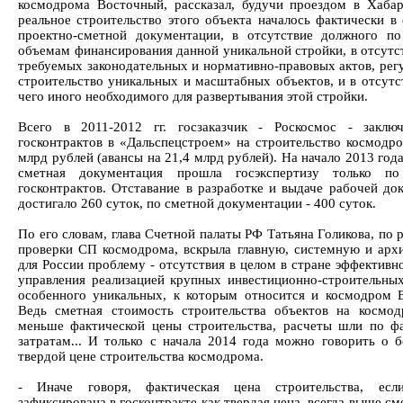
космодрома Восточный, рассказал, будучи проездом в Хабар
реальное строительство этого объекта началось фактически в 
проектно-сметной документации, в отсутствие должного п
объемам финансирования данной уникальной стройки, в отсутс
требуемых законодательных и нормативно-правовых актов, ре
строительство уникальных и масштабных объектов, и в отсутс
чего иного необходимого для развертывания этой стройки.
Всего в 2011-2012 гг. госзаказчик - Роскосмос - заклю
госконтрактов в «Дальспецстроем» на строительство космодро
млрд рублей (авансы на 21,4 млрд рублей). На начало 2013 год
сметная документация прошла госэкспертизу только 
госконтрактов. Отставание в разработке и выдаче рабочей до
достигало 260 суток, по сметной документации - 400 суток.
По его словам, глава Счетной палаты РФ Татьяна Голикова, по 
проверки СП космодрома, вскрыла главную, системную и арх
для России проблему - отсутствия в целом в стране эффективн
управления реализацией крупных инвестиционно-строительных
особенного уникальных, к которым относится и космодром 
Ведь сметная стоимость строительства объектов на космо
меньше фактической цены строительства, расчеты шли по ф
затратам... И только с начала 2014 года можно говорить о б
твердой цене строительства космодрома.
- Иначе говоря, фактическая цена строительства, ес
зафиксирована в госконтракте как твердая цена, всегда выше с