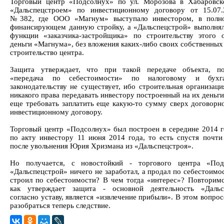
Торговый центр «Подсолнух» по ул. Морозова в Хабаровск
«Дальспецстроем» по инвестиционному договору от 15.07.
№382, где ООО «Магнум» выступало инвестором, в полн
финансирующем данную стройку, а «Дальспецстрой» выполня
функции «заказчика-застройщика» по строительству этого 
деньги «Магнума», без вложения каких-либо своих собственных
строительство центра.
Защита утверждает, что при такой передаче объекта, по
«передача по себестоимости» по налоговому и бухга
законодательству не существует, ибо строительная организаци
никакого права передавать инвестору построенный на их деньги
еще требовать заплатить еще какую-то сумму сверх договорн
инвестиционному договору.
Торговый центр «Подсолнух» был построен в середине 2014 г
по акту инвестору 11 июня 2014 года, то есть спустя почти
после увольнения Юрия Хризмана из «Дальспецстроя».
Но получается, с новостойкий - торгового центра «Под
«Дальспецстрой» ничего не заработал, а продал по себестоимо
строил по себестоимости? В чем тогда «интерес»? Повторимс
как утверждает защита - основной деятельность «Дальсп
согласно уставу, является «извлечение прибыли». В этом вопро
разобраться теперь следствие.