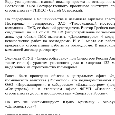
Ведь уже арестован главный инженер проекта по оснащению 
Восточный 31-го Государственного проектного института сп
строительства - ГПИСС - Сергей Островский.
По подозрению в мошенничестве и невыплате зарплаты арест
Нестеренко - гендиректор ЗАО «Тихоокеанской мостостр
компании» - ТМК, ее бывший руководитель Виктор Гребнев нах
следствием, по ч.1 ст.201 УК РФ (злоупотребление полномочи
днях, суд обязал ТМК выплатить «Дальспецстрою» 4 млрд
невыполнение работ на космодроме. И с 1 марта с.г. раб
прекратили строительные работы на космодроме. В настояще
компанией договор расторгнут.
Экс-глава ФГУП «Спецстройсервис» при Спецстрое России Ан
также стал фигурантом уголовного дела о хищении 132 м
выделенных на строительство космодрома.
Ранее, были проведены обыски в центральном офисе Фед
космического агентства (Роскосмос), его подведомственной с
ОАО «Ипромашпром», в хабаровском «Дальспецстрое» (под
«Спецстроя») и в столичном офисе ФГУП «Главное у
строительства дорог и аэродромов при «Спецстрое России».
Но что же инкриминируют Юрию Хризману - экс-рук
«Дальспецстроя»?