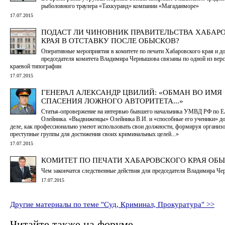
рыболовного траулера «Тахкуранд» компании «Магаданморе»
17.07.2015
ПОДАСТ ЛИ ЧИНОВНИК ПРАВИТЕЛЬСТВА ХАБАР
КРАЯ В ОТСТАВКУ ПОСЛЕ ОБЫСКОВ?
Оперативные мероприятия в комитете по печати Хабаровского края и д
председателя комитета Владимира Чернышова связаны по одной из верс
краевой типографии
17.07.2015
ГЕНЕРАЛ АЛЕКСАНДР ЦВИЛИЙ: «ОБМАН ВО ИМЯ
СПАСЕНИЯ ЛОЖНОГО АВТОРИТЕТА...»
Статья-опровержение на интервью бывшего начальника УМВД РФ по 
Олейника. «Выдвиженцы» Олейника В.И. и «способные его ученики» до
деле, как профессионально умеют использовать свои должности, формируя организ
преступные группы для достижения своих криминальных целей...»
17.07.2015
КОМИТЕТ ПО ПЕЧАТИ ХАБАРОВСКОГО КРАЯ ОБ
Чем закончатся следственные действия для председателя Владимира Ч
17.07.2015
Другие материалы по теме "Суд, Криминал, Прокуратура" >>
Читайте также на форуме