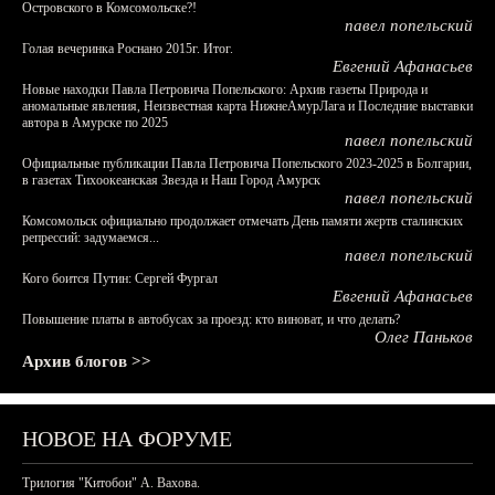
Островского в Комсомольске?!
павел попельский
Голая вечеринка Роснано 2015г. Итог.
Евгений Афанасьев
Новые находки Павла Петровича Попельского: Архив газеты Природа и
аномальные явления, Неизвестная карта НижнеАмурЛага и Последние выставки
автора в Амурске по 2025
павел попельский
Официальные публикации Павла Петровича Попельского 2023-2025 в Болгарии,
в газетах Тихоокеанская Звезда и Наш Город Амурск
павел попельский
Комсомольск официально продолжает отмечать День памяти жертв сталинских
репрессий: задумаемся...
павел попельский
Кого боится Путин: Сергей Фургал
Евгений Афанасьев
Повышение платы в автобусах за проезд: кто виноват, и что делать?
Олег Паньков
Архив блогов >>
НОВОЕ НА ФОРУМЕ
Трилогия "Китобои" А. Вахова.