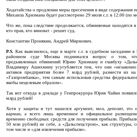
Ходатайства о продлении меры пресечения в виде содержания п
Михаила Хризмана будет рассмотрено 29 июля с.г. в 12.00 (по мс
Что же, пока следствие продолжается, обвиняемые находятся в
кто прав, кто виноват - решит суд.
Константин Пронякин, Андрей Мирмович.
P.S.
Как выяснилось, еще в марте с.г. в судебном заседании в
районном суде Москвы поднимался вопрос о том, чт
предъявленных обвинений Юрию Хризману и главбуху «Даль
Владимиру Ашихмину усугубляется тем, что они «незаконно
активов предприятия более 7 млрд рублей, размести их на
«Газпромбанка», тем самым использовав средства федерально
якобы нецелевым образом».
Так вот откуда в докладе у Генпрокурора Юрия Чайки появило
млрд рублей!
Хотя у защиты и тут нашелся аргумент, мол, депозит, это 
карман, а всего лишь временное и официальное размещен
временно свободных средств для получения прибыли. Прибыли
50 млн рублей) не себе, а «Дальспецстрою», как структуры, с
том числе и «для извлечения прибыли».