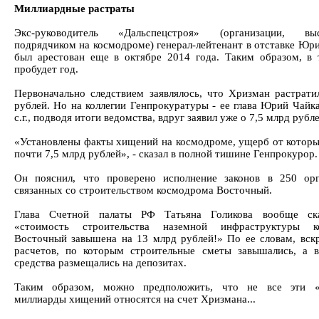
Миллиардные растраты
Экс-руководитель «Дальспецстроя» (организации, вы
подрядчиком на космодроме) генерал-лейтенант в отставке Юр
был арестован еще в октябре 2014 года. Таким образом, в
пробудет год.
Первоначально следствием заявлялось, что Хризман растрати
рублей. Но на коллегии Генпрокуратуры - ее глава Юрий Чайка
с.г., подводя итоги ведомства, вдруг заявил уже о 7,5 млрд рубле
«Установлены факты хищений на космодроме, ущерб от которы
почти 7,5 млрд рублей», - сказал в полной тишине Генпрокурор.
Он пояснил, что проверено исполнение законов в 250 орг
связанных со строительством космодрома Восточный.
Глава Счетной палаты РФ Татьяна Голикова вообще ска
«стоимость строительства наземной инфраструктуры к
Восточный завышена на 13 млрд рублей!» По ее словам, вск
расчетов, по которым строительные сметы завышались, а 
средства размещались на депозитах.
Таким образом, можно предположить, что не все эти 
миллиарды хищений относятся на счет Хризмана...