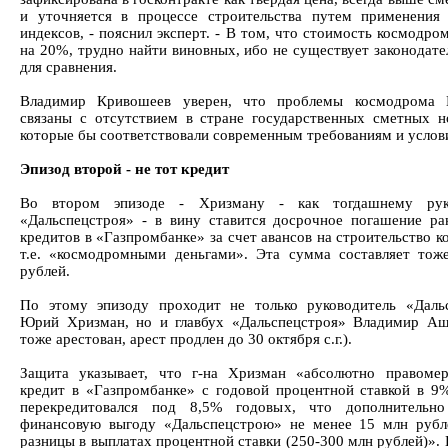
и уточняется в процессе строительства путем применения
индексов, - пояснил эксперт. - В том, что стоимость космодро
на 20%, трудно найти виновных, ибо не существует законодате
для сравнения.
Владимир Кривошеев уверен, что проблемы космодрома 
связаны с отсутствием в стране государственных сметных н
которые бы соответствовали современным требованиям и услови
Эпизод второй - не тот кредит
Во втором эпизоде - Хризману - как тогдашнему рук
«Дальспецстроя» - в вину ставится досрочное погашение ра
кредитов в «Газпромбанке» за счет авансов на строительство 
т.е. «космодромными деньгами». Эта сумма составляет тож
рублей.
По этому эпизоду проходит не только руководитель «Даль
Юрий Хризман, но и главбух «Дальспецстроя» Владимир А
тоже арестован, арест продлен до 30 октября с.г.).
Защита указывает, что г-на Хризман «абсолютно правоме
кредит в «Газпромбанке» с годовой процентной ставкой в 9
перекредитовался под 8,5% годовых, что дополнительно
финансовую выгоду «Дальспецстрою» не менее 15 млн рубл
разницы в выплатах процентной ставки (250-300 млн рублей)».