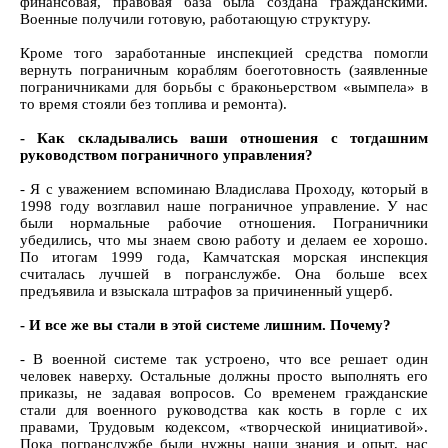
финансовая, правовая база была создана гражданскими.
Военные получили готовую, работающую структуру.
Кроме того заработанные инспекцией средства помогли
вернуть пограничным кораблям боеготовность (заявленные
пограничниками для борьбы с браконьерством «вымпела» в
то время стояли без топлива и ремонта).
- Как складывались ваши отношения с тогдашним
руководством пограничного управления?
- Я с уважением вспоминаю Владислава Проходу, который в
1998 году возглавил наше пограничное управление. У нас
были нормальные рабочие отношения. Пограничники
убедились, что мы знаем свою работу и делаем ее хорошо.
По итогам 1999 года, Камчатская морская инспекция
считалась лучшей в погранслужбе. Она больше всех
предъявила и взыскала штрафов за причиненный ущерб.
- И все же вы стали в этой системе лишним. Почему?
- В военной системе так устроено, что все решает один
человек наверху. Остальные должны просто выполнять его
приказы, не задавая вопросов. Со временем гражданские
стали для военного руководства как кость в горле с их
правами, Трудовым кодексом, «творческой инициативой».
Пока погранслужбе были нужны наши знания и опыт, нас