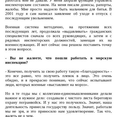
работать мне не давали. У меня забрали функции управлять
инспекторским составом. На меня писали доносы, рапорты,
жалобы. Мне просто надоело быть мальчиком для битья. В
2001 году я сам написал заявление об уходе в отпуск с
последующим увольнением.
Военная система методично, на протяжении всех
последующих лет, продолжала «выдавливать» гражданских
специалистов сначала со всех руководящих, а затем и с
рядовых инспекторских должностей, замещая их на
военнослужащих. И вот сейчас она решила поставить точку
в этом вопросе.
- Вы не жалеете, что пошли работать в морскую
инспекцию?
- Конечно, получить за свою работу такую «благодарность» -
это все равно, что получить плевок в лицо. Это очень
обидно, и я прекрасно понимаю, что сейчас испытывают
люди, которых военные «выставляют на мороз».
Но в те годы мы с коллегами-единомышленниками делали
важное и нужное дело: создавали с чистого листа береговую
охрану погранвойск. И у нас это получилось. Значит, наша
деятельность принесла государству пользу. Значит, работали
мы не зря, и это приносило нам удовлетворение. Так что,
жалеть не о чем.