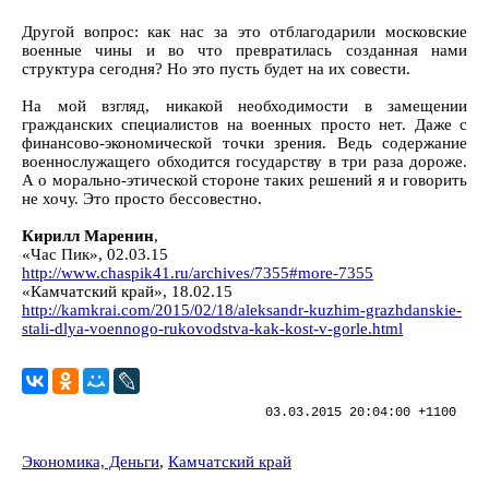
Другой вопрос: как нас за это отблагодарили московские
военные чины и во что превратилась созданная нами
структура сегодня? Но это пусть будет на их совести.
На мой взгляд, никакой необходимости в замещении
гражданских специалистов на военных просто нет. Даже с
финансово-экономической точки зрения. Ведь содержание
военнослужащего обходится государству в три раза дороже.
А о морально-этической стороне таких решений я и говорить
не хочу. Это просто бессовестно.
Кирилл Маренин
,
«Час Пик», 02.03.15
http://www.chaspik41.ru/archives/7355#more-7355
«Камчатский край», 18.02.15
http://kamkrai.com/2015/02/18/aleksandr-kuzhim-grazhdanskie-
stali-dlya-voennogo-rukovodstva-kak-kost-v-gorle.html
03.03.2015 20:04:00 +1100
Экономика, Деньги
,
Камчатский край