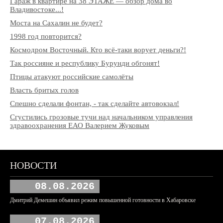
Гараж в квартире на 38 ЭТАЖЕ — обзор дома во
Владивостоке...!
Моста на Сахалин не будет?
1998 год повторится?
Космодром Восточный. Кто всё-таки ворует деньги?!
Так россияне и республику Бурунди обгонят!
Птицы атакуют российские самолёты
Власть бритых голов
Спешно сделали фонтан, - так сделайте автовокзал!
Сгустились грозовые тучи над начальником управления
здравоохранения ЕАО Валерием Жуковым
НОВОСТИ
08.08.2026
Дмитрий Демешин объявил режим повышенной готовности в Хабаровске
07.08.2026