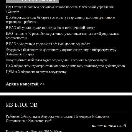
ЕАО станет пилотным регионом нового проекта Мастерской управления
«Сенеж»
В Хабаровском крае быстрее всего растут зарплаты у административного
персонала и рабочих
В ЕАО обсудили стратегию сохранения исторической памяти
ЕАО - в числе 40 российских регионов-участников кампании «Продвижение
безопасности»
В ЕАО значительно увеличены объемы дорожных работ
Федеральный эксперт по достоинству оценил спортивную инфраструктуру
Хабаровского края
Дноуглубительный флот будет создан для Северного морского пути
На Хабаровском судостроительном заводе началось производство дебаркадеров
ЦУМ в Хабаровске вернули государству
Архив новостей >>
ИЗ БЛОГОВ
Районная библиотека в Амурске уничтожена. На очереди библиотека
Островского в Комсомольске?!
павел попельский
Голая вечеринка Роснано 2015г. Итог.