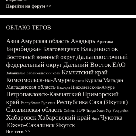
Перейти на форум >>
ОБЛАКО ТЕГОВ
Азия
Амурская область
Анадырь
Арктика
Биробиджан
Владивосток
Благовещенск
Дальневосточный
Восточный военный округ
федеральный округ
Дальний Восток
ЕАО
Камчатский край
Забайкалье
Забайкальский край
Комсомольск-на-Амуре
Магадан
Курилы
Корякия
Магаданская область
Николаевск-на-Амуре
Находка
Приморский
Петропавловск-Камчатский
край
Республика Саха (Якутия)
Республика Бурятия
Сахалинская область
ТОФ
Тында
Улан-Удэ
Уссурийск
Сибирь
Хабаровск
Хабаровский край
Чукотка
Чита
Южно-Сахалинск
Якутск
Все теги >>