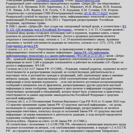
Электронная приемная:
Отправить сообщение
. E-mail:
editor@debri-dv.com
Редакционный совет электронного периодического издания «Дебри-ДВ» (на общественных
началах): К.А. Пронякин, И.Ю. Харитонова, А.Э. Мирмович, Ю.Н. Юрьев, Ю.В. Ковалев,
Л.Н. Левина, А.Ю. Жданов, Е.Н. Голубь, С.Н. Бурындин, Б.М. Сухинин, О.В. Егорова
Свидетельство о регистрации СМИ (Регистрационный номер)
ЭЛ № ФС77-45537
выдано
Федеральной службой по надзору в сфере связи, информационных технологий и массовых
коммуникаций (Роскомнадзор) 16.06.2011 г. Территория распространения: Российская
Федерация, зарубежные страны.
В 2006 г. проект «Дебри-ДВ» был создан как электронный частный архив, в соответствии с
ФЗ
№ 125 «Об архивном деле в Российской Федерации»
, согласно п. 2 ст. 13 «Создание архивов».
Основной фонд архива составляют публикации газет и журналов, изданные книги, а также
рукописи по дальневосточной (РФ) тематике. Доступ к архивным документам является
открытым в электронном виде, согласно п. 1 ст. 24 вышеобозначенного закона. Архивные
документы к частной собственности редакции не относятся, согласно ст.ст. 1275, 1276, 1306
Гражданского кодекса РФ
.
Согласно ч.2. п.3. ст.17 «Ответственность за правонарушения в сфере информации,
информационных технологий и защиты информации»
Закона РФ «Об информации,
информационных технологиях и о защите информации» (ФЗ-149 от 27.07.06 г.)
архив «Дебри-
ДВ», хранящий информацию, гражданско-правовую ответственность за распространение
информации не несет. Сайт и редакция основываются и работают на основании ст.8 «Право на
доступ к информации» ФЗ-149.
Согласно пп.3,4,6 ст.57 Закона РФ «О СМИ», «Редакция, главный редактор, журналист не несут
ответственности за распространение сведений, не соответствующих действительности и
порочащих честь и достоинство граждан и организаций, либо ущемляющих права и законные
интересы граждан, либо представляющих собой злоупотребление свободой массовой
информации и (или) правами журналиста: ...если они являются дословным воспроизведением
сообщений и материалов или их фрагментов, распространенных другим средством массовой
информации (а также сообщения, переданные в пресс-релизах и информация государственных,
общественных организаций и объединений), которое может быть установлено и привлечено к
ответственности за данное нарушение законодательства Российской Федерации о средствах
массовой информации».
Согласно абз.3, п.13 Постановления Пленума Верховного Суда РФ №16 от 15 июня 2010 года
«О практике применения судами Закона РФ «О средствах массовой информации», «по делам,
вытекающим из содержания распространенной информации, распространитель не является
надлежащим ответчиком, поскольку исходя из положений Закона РФ «О средствах массовой
информации» не вправе вмешиваться в деятельность редакции, в ходе которой определяется
содержание сообщений и материалов».
Воспользуйтесь «Правом на ответ» (ст.46 Закона РФ «О СМИ»).
«В соответствии с положением ч.3 ст.196 ГПК РФ, обязанность компенсации морального вреда
подлежит возложению на авторов, а по опубликованию опровержения, в порядке ч.2 ст.152 ГК
РФ - на учредителя и главного редактор», - из апелляционного определения Хабаровского