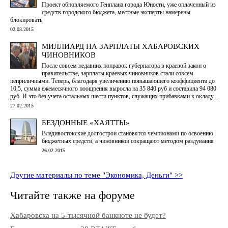
Проект обновляемого Генплана города Юности, уже оплаченный из
средств городского бюджета, местные эксперты намерены
блокировать
02.03.2015
МИЛЛИАРД НА ЗАРПЛАТЫ ХАБАРОВСКИХ
ЧИНОВНИКОВ
После совсем недавних поправок губернатора в краевой закон о
правительстве, зарплаты краевых чиновников стали совсем
неприличными. Теперь, благодаря увеличению повышающего коэффициента до
10,5, сумма ежемесячного поощрения выросла на 35 840 руб и составила 94 080
руб. И это без учета остальных шести пунктов, служащих прибавками к окладу...
27.02.2015
БЕЗДОННЫЕ «ХАЯТТЫ»
Владивостокские долгострои становятся чемпионами по освоению
бюджетных средств, а чиновников сокращают методом раздувания
26.02.2015
Другие материалы по теме "Экономика, Деньги" >>
Читайте также на форуме
Хабаровска на 5-тысячной банкноте не будет?