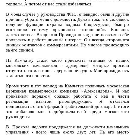
терпели. А потом от нас стали избавляться.
В моем случае у руководства ФПС, очевидно, были и другие
причины убрать меня с должности. Дело в том, что силовики,
получив функции охраны водных биоресурсов, быстро
выстроили систему «рыночных отношений». Конечно,
далеко не все. Владислав Прохода никогда не позволял себе
проявлять в работе личный интерес. Он всегда сторонился
личных контактов с коммерсантами. Но многое происходило
за его спиной.
На Камчатку стали часто приезжать «гонцы» от наших
московских начальников - адмиралов, которые просили
отпустить то или иное задержанное судно. Мне приходилось
«гасить» эти попытки.
Кроме того в тот период на Камчатке появилась московская
церковная коммерческая компания «Александрия». И нас
приказным порядком обязали работать с ней в части
реализации изъятой рыбопродукции. Я отказался
подписывать с этой фирмой грабительский договор. В итоге
это добавило мне недоброжелателей среди московского
руководства.
В. Прохода недолго продержался на должности начальника
управления - всего лишь около двух лет. На его место