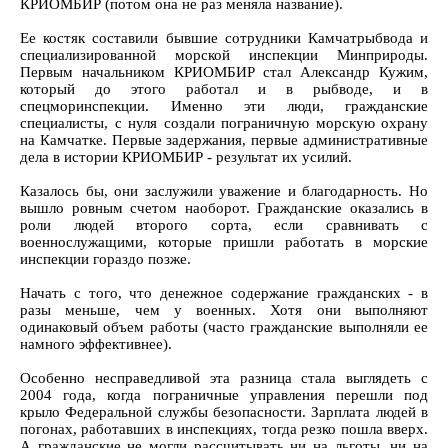
КРИОМБИР (потом она не раз меняла название).
Ее костяк составили бывшие сотрудники Камчатрыбвода и
специализированной морской инспекции Минприроды.
Первым начальником КРИОМБИР стал Александр Кужим,
который до этого работал и в рыбводе, и в
спецморинспекции. Именно эти люди, гражданские
специалисты, с нуля создали пограничную морскую охрану
на Камчатке. Первые задержания, первые административные
дела в истории КРИОМБИР - результат их усилий.
Казалось бы, они заслужили уважение и благодарность. Но
вышло ровным счетом наоборот. Гражданские оказались в
роли людей второго сорта, если сравнивать с
военнослужащими, которые пришли работать в морские
инспекции гораздо позже.
Начать с того, что денежное содержание гражданских - в
разы меньше, чем у военных. Хотя они выполняют
одинаковый объем работы (часто гражданские выполняли ее
намного эффективнее).
Особенно несправедливой эта разница стала выглядеть с
2004 года, когда пограничные управления перешли под
крыло Федеральной службы безопасности. Зарплата людей в
погонах, работавших в инспекциях, тогда резко пошла вверх.
А гражданские не могли рассчитывать ни на льготы, ни на