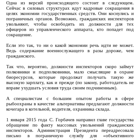
Одна из версий происходящего состоит в следующем.
Сейчас в силовых структурах идут кадровые сокращения в
целях экономии государственных средств. Они коснулись и
пограничных органов. Возможно, гражданских инспекторов
увольняют, чтобы освободить их должности для тех
офицеров из управленческого аппарата, кто попадет под
сокращение.
Если это так, то ни о какой экономии речь идти не может.
Ведь содержание военнослужащего в разы дороже, чем
гражданского.
Так что, вероятно, должности инспекторов скоро займут
полковники и подполковники, мало смыслящие в охране
биоресурсов, которые продолжат получать такую же
высокую зарплату, как и прежде (по закону, работодатель не
вправе ухудшать условия труда своим подчиненным).
А специалистам с большим опытом работы в сфере
рыбоохраны в качестве альтернативы предлагают должности
кочегара в котельной, водителя, охранника склада.
1 января 2015 года С. Горбачев направил главе государства
обращение по факту массовых увольнений гражданских
инспекторов. Администрация Президента переадресовала
письмо в пограничную службу для «объективного