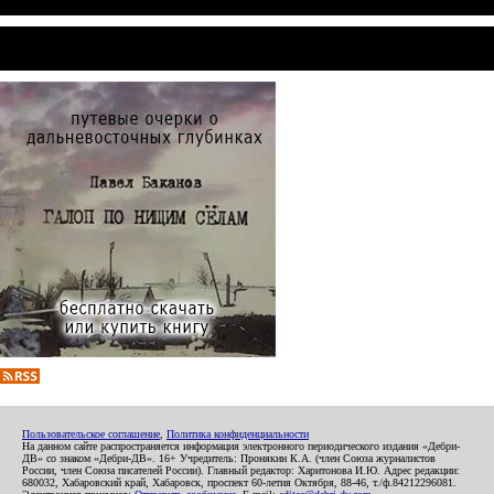
Пользовательское соглашение
,
Политика конфиденциальности
На данном сайте распространяется информация электронного периодического издания «Дебри-
ДВ» со знаком «Дебри-ДВ». 16+ Учредитель: Пронякин К.А. (член Союза журналистов
России, член Союза писателей России). Главный редактор: Харитонова И.Ю. Адрес редакции:
680032, Хабаровский край, Хабаровск, проспект 60-летия Октября, 88-46, т./ф.84212296081.