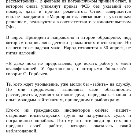
рассмотрения». В феврале из погранслужбы пришел ответ, в
котором снова упомянут приказ ФСБ без указаний его
номера, даты и прочих реквизитов. Ответ завершается
вполне ожидаемо: «Мероприятия, связанные с указанным
решением, реализуются в соответствии с законодательством
РФ».
В адрес Президента направлено и второе обращение, под
которым подписались десятки гражданских инспекторов. Но
на него тоже надежд мало. Народ готовится к 30 апреля, не
питая иллюзий.
«Я даже пока не представляю, где искать работу с моей
квалификацией. У браконьеров, с которыми боролся?» -
говорит С. Горбачев.
Те, кого ждет увольнение, уже могли бы «забить» на службу.
Но они продолжают выполнять свои обязанности,
расследовать административные дела, передавать знания и
опыт молодым лейтенантам, пришедшим в рыбоохрану.
Кто-то из гражданских инспекторов сейчас «пашет»
старшими инспекторских групп на патрульных судах и
пограничных кораблях. Потому что эти люди до сих пор
преданы своей работе, которая оказалась такой
неблагодарной.