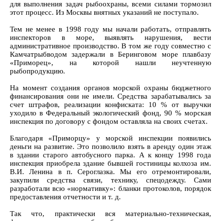
для выполнения задач рыбоохраны, всеми силами тормозил
этот процесс. Из Москвы внятных указаний не поступало.
Тем не менее в 1998 году мы начали работать, отправлять
инспекторов в море, выявлять нарушения, вести
административное производство. В том же году совместно с
Камчатрыбводом задержали в Беринговом море плавбазу
«Приморец», на которой нашли неучтенную
рыбопродукцию.
На момент создания органов морской охраны бюджетного
финансирования они не имели. Средства зарабатывались за
счет штрафов, реализации конфиската: 10 % от выручки
уходило в Федеральный экологический фонд, 90 % морская
инспекция по договору с фондом оставляла на своих счетах.
Благодаря «Приморцу» у морской инспекции появились
деньги на развитие. Это позволило взять в аренду один этаж
в здании старого автобусного парка. А к концу 1998 года
инспекция приобрела здание бывшей гостиницы колхоза им.
В.И. Ленина в п. Сероглазка. Мы его отремонтировали,
закупили средства связи, технику, спецодежду. Сами
разработали всю «нормативку»: бланки протоколов, порядок
предоставления отчетности и т. д.
Так что, практически вся материально-техническая,