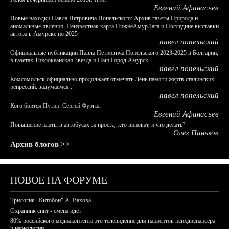
Евгений Афанасьев
Новые находки Павла Петровича Попельского: Архив газеты Природа и
аномальные явления, Неизвестная карта НижнеАмурЛага и Последние выставки
автора в Амурске по 2025
павел попельский
Официальные публикации Павла Петровича Попельского 2023-2025 в Болгарии,
в газетах Тихоокеанская Звезда и Наш Город Амурск
павел попельский
Комсомольск официально продолжает отмечать День памяти жертв сталинских
репрессий: задумаемся...
павел попельский
Кого боится Путин: Сергей Фургал
Евгений Афанасьев
Повышение платы в автобусах за проезд: кто виноват, и что делать?
Олег Паньков
Архив блогов >>
НОВОЕ НА ФОРУМЕ
Трилогия "Китобои" А. Вахова.
Охранник спит - смена идёт
80% российского медиаконтента это телевидение для пациентов психдиспансера
и наркологии.