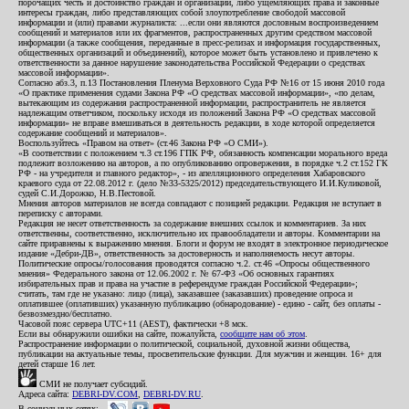
порочащих честь и достоинство граждан и организаций, либо ущемляющих права и законные
интересы граждан, либо представляющих собой злоупотребление свободой массовой
информации и (или) правами журналиста: ...если они являются дословным воспроизведением
сообщений и материалов или их фрагментов, распространенных другим средством массовой
информации (а также сообщения, переданные в пресс-релизах и информация государственных,
общественных организаций и объединений), которое может быть установлено и привлечено к
ответственности за данное нарушение законодательства Российской Федерации о средствах
массовой информации».
Согласно абз.3, п.13 Постановления Пленума Верховного Суда РФ №16 от 15 июня 2010 года
«О практике применения судами Закона РФ «О средствах массовой информации», «по делам,
вытекающим из содержания распространенной информации, распространитель не является
надлежащим ответчиком, поскольку исходя из положений Закона РФ «О средствах массовой
информации» не вправе вмешиваться в деятельность редакции, в ходе которой определяется
содержание сообщений и материалов».
Воспользуйтесь «Правом на ответ» (ст.46 Закона РФ «О СМИ»).
«В соответствии с положением ч.3 ст.196 ГПК РФ, обязанность компенсации морального вреда
подлежит возложению на авторов, а по опубликованию опровержения, в порядке ч.2 ст.152 ГК
РФ - на учредителя и главного редактор», - из апелляционного определения Хабаровского
краевого суда от 22.08.2012 г. (дело №33-5325/2012) председательствующего И.И.Куликовой,
судей С.И.Дорожко, Н.В.Пестовой.
Мнения авторов материалов не всегда совпадают с позицией редакции. Редакция не вступает в
переписку с авторами.
Редакция не несет ответственность за содержание внешних ссылок и комментариев. За них
ответственны, соответственно, исключительно их правообладатели и авторы. Комментарии на
сайте приравнены к выражению мнения. Блоги и форум не входят в электронное периодическое
издание «Дебри-ДВ», ответственность за достоверность и наполняемость несут авторы.
Политические опросы/голосования проводятся согласно ч.2. ст.46 «Опросы общественного
мнения» Федерального закона от 12.06.2002 г. № 67-ФЗ «Об основных гарантиях
избирательных прав и права на участие в референдуме граждан Российской Федерации»;
считать, там где не указано: лицо (лица), заказавшее (заказавших) проведение опроса и
оплатившее (оплативших) указанную публикацию (обнародование) - едино - сайт, без оплаты -
безвозмездно/бесплатно.
Часовой пояс сервера UTC+11 (AEST), фактически +8 мск.
Если вы обнаружили ошибки на сайте, пожалуйста,
сообщите нам об этом
.
Распространение информации о политической, социальной, духовной жизни общества,
публикации на актуальные темы, просветительские функции. Для мужчин и женщин. 16+ для
детей старше 16 лет.
СМИ не получает субсидий.
Адреса сайта:
DEBRI-DV.COM
,
DEBRI-DV.RU
.
В социальных сетях: