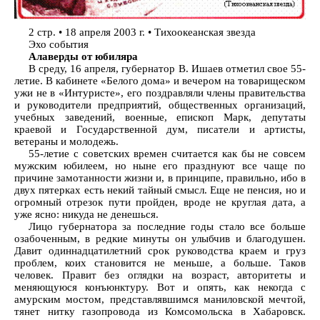
2 стр. • 18 апреля 2003 г. • Тихоокеанская звезда
Эхо события
Алаверды от юбиляра
В среду, 16 апреля, губернатор В. Ишаев отметил свое 55-
летие. В кабинете «Белого дома» и вечером на товарищеском
ужи не в «Интуристе», его поздравляли члены правительства
и руководители предприятий, общественных организаций,
учебных заведений, военные, епископ Марк, депутаты
краевой и Государственной дум, писатели и артисты,
ветераны и молодежь.
55-летие с советских времен считается как бы не совсем
мужским юбилеем, но ныне его празднуют все чаще по
причине замотанности жизни и, в принципе, правильно, ибо в
двух пятерках есть некий тайный смысл. Еще не пенсия, но и
огромный отрезок пути пройден, вроде не круглая дата, а
уже ясно: никуда не денешься.
Лицо губернатора за последние годы стало все больше
озабоченным, в редкие минуты он улыбчив и благодушен.
Давит одиннадцатилетний срок руководства краем и груз
проблем, коих становится не меньше, а больше. Таков
человек. Правит без оглядки на возраст, авторитеты и
меняющуюся конъюнктуру. Вот и опять, как некогда с
амурским мостом, представлявшимся маниловской мечтой,
тянет нитку газопровода из Комсомольска в Хабаровск.