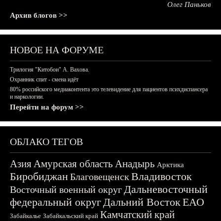
Олег Паньков
Архив блогов >>
НОВОЕ НА ФОРУМЕ
Трилогия "Китобои" А. Вахова.
Охранник спит - смена идёт
80% российского медиаконтента это телевидение для пациентов психдиспансера
и наркологии.
Перейти на форум >>
ОБЛАКО ТЕГОВ
Азия
Амурская область
Анадырь
Арктика
Биробиджан
Владивосток
Благовещенск
Дальневосточный
Восточный военный округ
федеральный округ
Дальний Восток
ЕАО
Камчатский край
Забайкалье
Забайкальский край