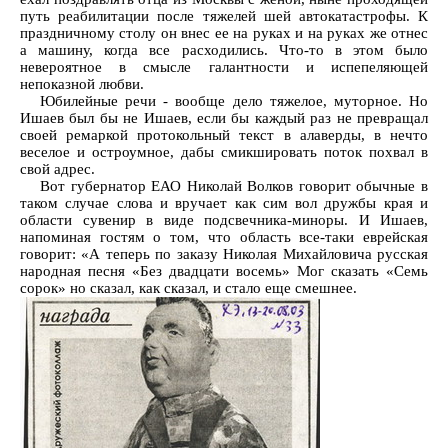
путь реабилитации после тяжелей шей автокатастрофы. К
праздничному столу он внес ее на руках и на руках же отнес
а машину, когда все расходились. Что-то в этом было
невероятное в смысле галантности и испепеляющей
непоказной любви.
Юбилейные речи - вообще дело тяжелое, муторное. Но
Ишаев был бы не Ишаев, если бы каждый раз не превращал
своей ремаркой протокольный текст в алаверды, в нечто
веселое и остроумное, дабы смикшировать поток похвал в
свой адрес.
Вот губернатор ЕАО Николай Волков говорит обычные в
таком случае слова и вручает как сим вол дружбы края и
области сувенир в виде подсвечника-миноры. И Ишаев,
напоминая гостям о том, что область все-таки еврейская
говорит: «А теперь по заказу Николая Михайловича русская
народная песня «Без двадцати восемь» Мог сказать «Семь
сорок» но сказал, как сказал, и стало еще смешнее.