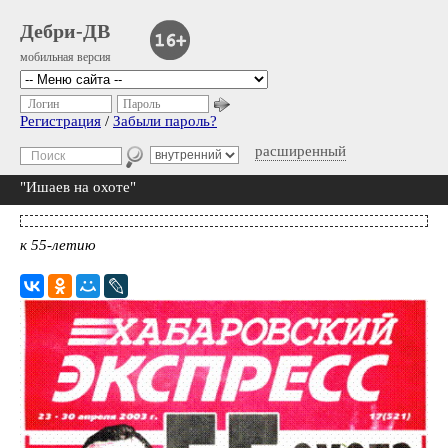
Дебри-ДВ
мобильная версия
Логин
Пароль
Регистрация
/
Забыли пароль?
расширенный
"Ишаев на охоте"
к 55-летию