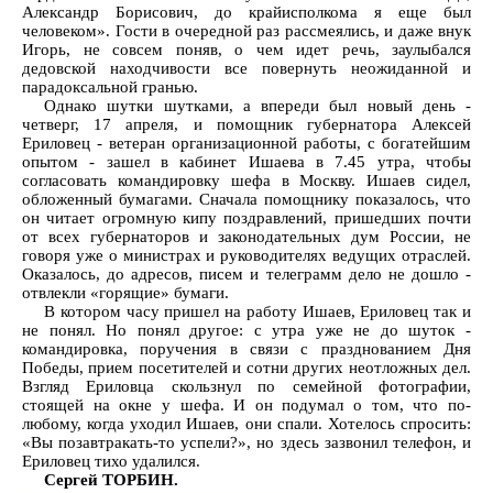
Александр Борисович, до крайисполкома я еще был
человеком». Гости в очередной раз рассмеялись, и даже внук
Игорь, не совсем поняв, о чем идет речь, заулыбался
дедовской находчивости все повернуть неожиданной и
парадоксальной гранью.
Однако шутки шутками, а впереди был новый день -
четверг, 17 апреля, и помощник губернатора Алексей
Ериловец - ветеран организационной работы, с богатейшим
опытом - зашел в кабинет Ишаева в 7.45 утра, чтобы
согласовать командировку шефа в Москву. Ишаев сидел,
обложенный бумагами. Сначала помощнику показалось, что
он читает огромную кипу поздравлений, пришедших почти
от всех губернаторов и законодательных дум России, не
говоря уже о министрах и руководителях ведущих отраслей.
Оказалось, до адресов, писем и телеграмм дело не дошло -
отвлекли «горящие» бумаги.
В котором часу пришел на работу Ишаев, Ериловец так и
не понял. Но понял другое: с утра уже не до шуток -
командировка, поручения в связи с празднованием Дня
Победы, прием посетителей и сотни других неотложных дел.
Взгляд Ериловца скользнул по семейной фотографии,
стоящей на окне у шефа. И он подумал о том, что по-
любому, когда уходил Ишаев, они спали. Хотелось спросить:
«Вы позавтракать-то успели?», но здесь зазвонил телефон, и
Ериловец тихо удалился.
Сергей ТОРБИН.