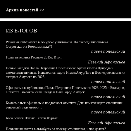
Архив новостей >>
ИЗ БЛОГОВ
Районная библиотека в Амурске уничтожена. На очереди библиотека
Островского в Комсомольске?!
павел попельский
Голая вечеринка Роснано 2015г. Итог.
Евгений Афанасьев
Новые находки Павла Петровича Попельского: Архив газеты Природа и
аномальные явления, Неизвестная карта НижнеАмурЛага и Последние выставки
автора в Амурске по 2025
павел попельский
Официальные публикации Павла Петровича Попельского 2023-2025 в Болгарии,
в газетах Тихоокеанская Звезда и Наш Город Амурск
павел попельский
Комсомольск официально продолжает отмечать День памяти жертв сталинских
репрессий: задумаемся...
павел попельский
Кого боится Путин: Сергей Фургал
Евгений Афанасьев
Повышение платы в автобусах за проезд: кто виноват, и что делать?