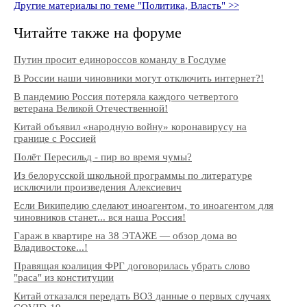
Другие материалы по теме "Политика, Власть" >>
Читайте также на форуме
Путин просит единороссов команду в Госдуме
В России наши чиновники могут отключить интернет?!
В пандемию Россия потеряла каждого четвертого
ветерана Великой Отечественной!
Китай объявил «народную войну» коронавирусу на
границе с Россией
Полёт Пересильд - пир во время чумы?
Из белорусской школьной программы по литературе
исключили произведения Алексиевич
Если Википедию сделают иноагентом, то иноагентом для
чиновников станет... вся наша Россия!
Гараж в квартире на 38 ЭТАЖЕ — обзор дома во
Владивостоке...!
Правящая коалиция ФРГ договорилась убрать слово
"раса" из конституции
Китай отказался передать ВОЗ данные о первых случаях