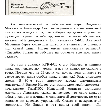
Вот комсомольский и хабаровский мэры Владимир
Михалев и Александр Соколов выражают вполне понятный
пиетет по поводу того, что губернатор давно и успешно
руководит краем, и юбиляр, опять разрежая обстановку,
заявляет: «Не дождетесь!». Вот начальник УФСБ Анатолий
Маренков берет слово для долгого и витиеватого спича, и
под самый финал Ишаев опять вклинивается репризой:
«Спасибо. Только не забудьте на 60-летие всю мою папку
отдать».
Что там в архивах КГБ-ФСБ с его, Ишаева, и нашими
папка ми, неизвестно - может, и нет их давно, но сказано в
точку. Потому что из 55 своих лет долгие годы он жил в то
самое время, когда особая папка спецслужб была символом
эпохи. В 90-м году директор завода алюминиевых
конструкций Виктор Ишаев стал зампредом крайисполкома -
начальником ГлавПЭУ. Нынешний министр экономики
Александр Левинталь сказал на вечере, что свою карьеру
юбиляр как раз и начинал с чиновничьей должности, по сути
главного из краевых управлений. Сказал с нескрываемой
гордостью. Но Ишаев и тут нашел свой конек: «Да,