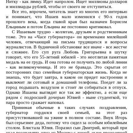
Нитку - как лямку. Идет напролом. Ищет миллионы долларов
и миллиарды рублей, чтобы от своего не отступиться.
Все это, впрочем, читатель знает из многих его интервью
и понимает, что Ишаев мало изменился с 90-х годов
прошлого века, когда главой края был назначен Борисом
Ельциным и потом Ельцина же постоянно критиковал.
С Ишаевым трудно - коллегам, друзьям и родственникам
тоже. Это на «Часе губернатора» он временами милейший
человек, отвечающий на письма трудящихся и вопросы
журналистов. В будничной обстановке все иначе - все жестче
и сложнее. Его суп руга Любовь Григорьевна в шутку
говорит, что его 55-летний юбилей - это неотлитая памятная
медаль на ее грудь. И она готова ее получить по любой линии
- как великомученица. И это не бравада. Это скрытая от
посторонних глаз семейная губернаторская жизнь. Когда не
знаешь, что будет завтра, в каком он придет настроении и
выключит ли сотовый и домашний телефоны. Поедет ли за
город подышать воздухом и стоит ли собираться в отпуск.
Однако Ишаева выглядит все так же эффектно, а если еще
рядом с подросшей дочерью Юлией - ныне студенткой, то
пара просто сражает наповал.
Принимая обычные в таких случаях поздравления,
губернатор гордился своей семьей, на этот раз
присутствовавшей на ужине в полном составе. Внук Игорь
был серьезнее деда, потому что сидел за особым юбилейным
столом. Блистала Юлия. Поразил сын Дмитрий, который при
ехал поздравлять отца из Москвы с женой, ныне проходящей