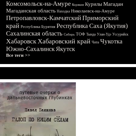
Комсомольск-на-Амуре
Магадан
Курилы
Корякия
Магаданская область
Николаевск-на-Амуре
Находка
Приморский
Петропавловск-Камчатский
край
Республика Саха (Якутия)
Республика Бурятия
Сахалинская область
ТОФ
Тында
Улан-Удэ
Уссурийск
Сибирь
Хабаровск
Хабаровский край
Чукотка
Чита
Южно-Сахалинск
Якутск
Все теги >>