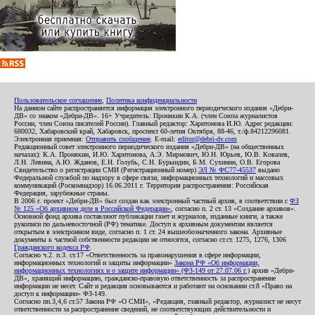
Пользовательское соглашение
,
Политика конфиденциальности
На данном сайте распространяется информация электронного периодического издания «Дебри-
ДВ» со знаком «Дебри-ДВ». 16+ Учредитель: Пронякин К.А. (член Союза журналистов
России, член Союза писателей России). Главный редактор: Харитонова И.Ю. Адрес редакции:
680032, Хабаровский край, Хабаровск, проспект 60-летия Октября, 88-46, т./ф.84212296081.
Электронная приемная:
Отправить сообщение
. E-mail:
editor@debri-dv.com
Редакционный совет электронного периодического издания «Дебри-ДВ» (на общественных
началах): К.А. Пронякин, И.Ю. Харитонова, А.Э. Мирмович, Ю.Н. Юрьев, Ю.В. Ковалев,
Л.Н. Левина, А.Ю. Жданов, Е.Н. Голубь, С.Н. Бурындин, Б.М. Сухинин, О.В. Егорова
Свидетельство о регистрации СМИ (Регистрационный номер)
ЭЛ № ФС77-45537
выдано
Федеральной службой по надзору в сфере связи, информационных технологий и массовых
коммуникаций (Роскомнадзор) 16.06.2011 г. Территория распространения: Российская
Федерация, зарубежные страны.
В 2006 г. проект «Дебри-ДВ» был создан как электронный частный архив, в соответствии с
ФЗ
№ 125 «Об архивном деле в Российской Федерации»
, согласно п. 2 ст. 13 «Создание архивов».
Основной фонд архива составляют публикации газет и журналов, изданные книги, а также
рукописи по дальневосточной (РФ) тематике. Доступ к архивным документам является
открытым в электронном виде, согласно п. 1 ст. 24 вышеобозначенного закона. Архивные
документы к частной собственности редакции не относятся, согласно ст.ст. 1275, 1276, 1306
Гражданского кодекса РФ
.
Согласно ч.2. п.3. ст.17 «Ответственность за правонарушения в сфере информации,
информационных технологий и защиты информации»
Закона РФ «Об информации,
информационных технологиях и о защите информации» (ФЗ-149 от 27.07.06 г.)
архив «Дебри-
ДВ», хранящий информацию, гражданско-правовую ответственность за распространение
информации не несет. Сайт и редакция основываются и работают на основании ст.8 «Право на
доступ к информации» ФЗ-149.
Согласно пп.3,4,6 ст.57 Закона РФ «О СМИ», «Редакция, главный редактор, журналист не несут
ответственности за распространение сведений, не соответствующих действительности и