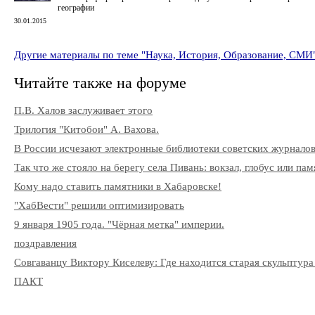
географии
30.01.2015
Другие материалы по теме "Наука, История, Образование, СМИ
Читайте также на форуме
П.В. Халов заслуживает этого
Трилогия "Китобои" А. Вахова.
В России исчезают электронные библиотеки советских журнало
Так что же стояло на берегу села Пивань: вокзал, глобус или па
Кому надо ставить памятники в Хабаровске!
"ХабВести" решили оптимизировать
9 января 1905 года. "Чёрная метка" империи.
поздравления
Совгаванцу Виктору Киселеву: Где находится старая скульптура
ПАКТ