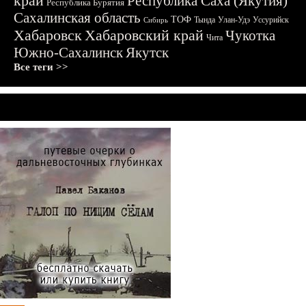
край
Республика Саха (Якутия)
Республика Бурятия
Сахалинская область
ТОФ
Тында
Улан-Удэ
Уссурийск
Сибирь
Хабаровск
Хабаровский край
Чукотка
Чита
Южно-Сахалинск
Якутск
Все теги >>