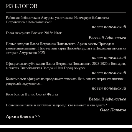
ИЗ БЛОГОВ
Районная библиотека в Амурске уничтожена. На очереди библиотека
Островского в Комсомольске?!
павел попельский
Голая вечеринка Роснано 2015г. Итог.
Евгений Афанасьев
Новые находки Павла Петровича Попельского: Архив газеты Природа и
аномальные явления, Неизвестная карта НижнеАмурЛага и Последние выставки
автора в Амурске по 2025
павел попельский
Официальные публикации Павла Петровича Попельского 2023-2025 в Болгарии,
в газетах Тихоокеанская Звезда и Наш Город Амурск
павел попельский
Комсомольск официально продолжает отмечать День памяти жертв сталинских
репрессий: задумаемся...
павел попельский
Кого боится Путин: Сергей Фургал
Евгений Афанасьев
Повышение платы в автобусах за проезд: кто виноват, и что делать?
Олег Паньков
Архив блогов >>