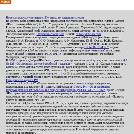
Пользовательское соглашение
,
Политика конфиденциальности
На данном сайте распространяется информация электронного периодического издания «Дебри-
ДВ» со знаком «Дебри-ДВ». 16+ Учредитель: Пронякин К.А. (член Союза журналистов
России, член Союза писателей России). Главный редактор: Харитонова И.Ю. Адрес редакции:
680032, Хабаровский край, Хабаровск, проспект 60-летия Октября, 88-46, т./ф.84212296081.
Электронная приемная:
Отправить сообщение
. E-mail:
editor@debri-dv.com
Редакционный совет электронного периодического издания «Дебри-ДВ» (на общественных
началах): К.А. Пронякин, И.Ю. Харитонова, А.Э. Мирмович, Ю.Н. Юрьев, Ю.В. Ковалев,
Л.Н. Левина, А.Ю. Жданов, Е.Н. Голубь, С.Н. Бурындин, Б.М. Сухинин, О.В. Егорова
Свидетельство о регистрации СМИ (Регистрационный номер)
ЭЛ № ФС77-45537
выдано
Федеральной службой по надзору в сфере связи, информационных технологий и массовых
коммуникаций (Роскомнадзор) 16.06.2011 г. Территория распространения: Российская
Федерация, зарубежные страны.
В 2006 г. проект «Дебри-ДВ» был создан как электронный частный архив, в соответствии с
ФЗ
№ 125 «Об архивном деле в Российской Федерации»
, согласно п. 2 ст. 13 «Создание архивов».
Основной фонд архива составляют публикации газет и журналов, изданные книги, а также
рукописи по дальневосточной (РФ) тематике. Доступ к архивным документам является
открытым в электронном виде, согласно п. 1 ст. 24 вышеобозначенного закона. Архивные
документы к частной собственности редакции не относятся, согласно ст.ст. 1275, 1276, 1306
Гражданского кодекса РФ
.
Согласно ч.2. п.3. ст.17 «Ответственность за правонарушения в сфере информации,
информационных технологий и защиты информации»
Закона РФ «Об информации,
информационных технологиях и о защите информации» (ФЗ-149 от 27.07.06 г.)
архив «Дебри-
ДВ», хранящий информацию, гражданско-правовую ответственность за распространение
информации не несет. Сайт и редакция основываются и работают на основании ст.8 «Право на
доступ к информации» ФЗ-149.
Согласно пп.3,4,6 ст.57 Закона РФ «О СМИ», «Редакция, главный редактор, журналист не несут
ответственности за распространение сведений, не соответствующих действительности и
порочащих честь и достоинство граждан и организаций, либо ущемляющих права и законные
интересы граждан, либо представляющих собой злоупотребление свободой массовой
информации и (или) правами журналиста: ...если они являются дословным воспроизведением
сообщений и материалов или их фрагментов, распространенных другим средством массовой
информации (а также сообщения, переданные в пресс-релизах и информация государственных,
общественных организаций и объединений), которое может быть установлено и привлечено к
ответственности за данное нарушение законодательства Российской Федерации о средствах
массовой информации».