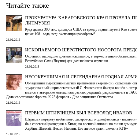
Читайте также
ПРОКУРАТУРА ХАБАРОВСКОГО КРАЯ ПРОВЕЛА П
ЛИТМУЗЕЯ
Куда делись 300 тыс. долларов США за аренду здания музея? Кто возмес
ценах 1981 года, ведь экспозиции разобраны?
28.02.2015
ИСКОПАЕМОГО ШЕРСТИСТОГО НОСОРОГА ПРЕДС
Охотники, нашедшие древнее ископаемое, в торжественной обстановке 
Республики Саха (Якутия) для дальнейшего изучения
26.02.2015
НЕСОКРУШИМАЯ И ЛЕГЕНДАРНАЯ РОДНАЯ АРМИЯ
Обладавший выраженной магией притяжения (харизмой), серьезным опы
эрудированный и привлекательный С. Феоктистов быстро вошёл в литер
влился в авторские коллективы разных редакций, радиокомитета и ТАС
Дальневосточного Фронта. К 23 февраля - Дню защитника Отечества
21.02.2015
ПЕРВЫМ ШТИРЛИЦЕМ БЫЛ ВСЕВОЛОД ИВАНОВ
Штрихи к портрету необычного хабаровского однофамильца - писателя
был советский разведчик в Китае, по военной линии и по линии демиург
Харбин, Шанхай, Пекин, Нанкин. Его личное дело... лежит в КГБ»
15.02.2015