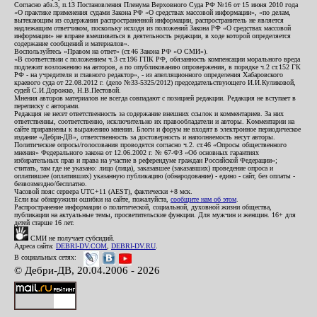
Согласно абз.3, п.13 Постановления Пленума Верховного Суда РФ №16 от 15 июня 2010 года
«О практике применения судами Закона РФ «О средствах массовой информации», «по делам,
вытекающим из содержания распространенной информации, распространитель не является
надлежащим ответчиком, поскольку исходя из положений Закона РФ «О средствах массовой
информации» не вправе вмешиваться в деятельность редакции, в ходе которой определяется
содержание сообщений и материалов».
Воспользуйтесь «Правом на ответ» (ст.46 Закона РФ «О СМИ»).
«В соответствии с положением ч.3 ст.196 ГПК РФ, обязанность компенсации морального вреда
подлежит возложению на авторов, а по опубликованию опровержения, в порядке ч.2 ст.152 ГК
РФ - на учредителя и главного редактор», - из апелляционного определения Хабаровского
краевого суда от 22.08.2012 г. (дело №33-5325/2012) председательствующего И.И.Куликовой,
судей С.И.Дорожко, Н.В.Пестовой.
Мнения авторов материалов не всегда совпадают с позицией редакции. Редакция не вступает в
переписку с авторами.
Редакция не несет ответственность за содержание внешних ссылок и комментариев. За них
ответственны, соответственно, исключительно их правообладатели и авторы. Комментарии на
сайте приравнены к выражению мнения. Блоги и форум не входят в электронное периодическое
издание «Дебри-ДВ», ответственность за достоверность и наполняемость несут авторы.
Политические опросы/голосования проводятся согласно ч.2. ст.46 «Опросы общественного
мнения» Федерального закона от 12.06.2002 г. № 67-ФЗ «Об основных гарантиях
избирательных прав и права на участие в референдуме граждан Российской Федерации»;
считать, там где не указано: лицо (лица), заказавшее (заказавших) проведение опроса и
оплатившее (оплативших) указанную публикацию (обнародование) - едино - сайт, без оплаты -
безвозмездно/бесплатно.
Часовой пояс сервера UTC+11 (AEST), фактически +8 мск.
Если вы обнаружили ошибки на сайте, пожалуйста,
сообщите нам об этом
.
Распространение информации о политической, социальной, духовной жизни общества,
публикации на актуальные темы, просветительские функции. Для мужчин и женщин. 16+ для
детей старше 16 лет.
СМИ не получает субсидий.
Адреса сайта:
DEBRI-DV.COM
,
DEBRI-DV.RU
.
В социальных сетях:
© Дебри-ДВ, 20.04.2006 - 2026