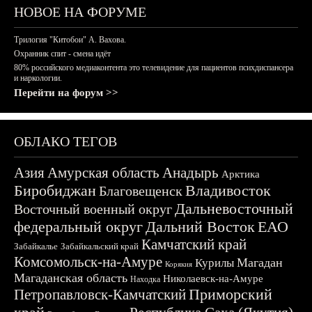
НОВОЕ НА ФОРУМЕ
Трилогия "Китобои" А. Вахова.
Охранник спит - смена идёт
80% российского медиаконтента это телевидение для пациентов психдиспансера
и наркологии.
Перейти на форум >>
ОБЛАКО ТЕГОВ
Азия
Амурская область
Анадырь
Арктика
Биробиджан
Владивосток
Благовещенск
Дальневосточный
Восточный военный округ
федеральный округ
Дальний Восток
ЕАО
Камчатский край
Забайкалье
Забайкальский край
Комсомольск-на-Амуре
Магадан
Курилы
Корякия
Магаданская область
Николаевск-на-Амуре
Находка
Приморский
Петропавловск-Камчатский