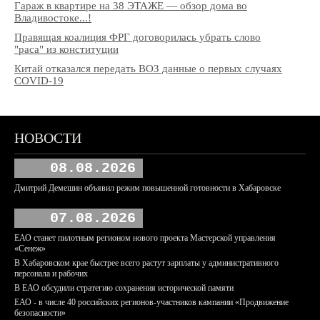
Гараж в квартире на 38 ЭТАЖЕ — обзор дома во
Владивостоке...!
Правящая коалиция ФРГ договорилась убрать слово
"раса" из конституции
Китай отказался передать ВОЗ данные о первых случаях
COVID-19
НОВОСТИ
08.08.2026
Дмитрий Демешин объявил режим повышенной готовности в Хабаровске
07.08.2026
ЕАО станет пилотным регионом нового проекта Мастерской управления
«Сенеж»
В Хабаровском крае быстрее всего растут зарплаты у административного
персонала и рабочих
В ЕАО обсудили стратегию сохранения исторической памяти
ЕАО - в числе 40 российских регионов-участников кампании «Продвижение
безопасности»