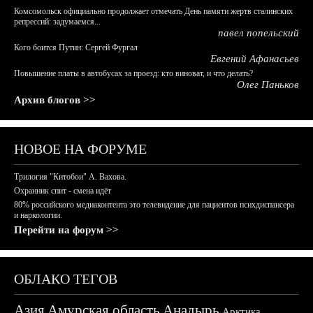
Комсомольск официально продолжает отмечать День памяти жертв сталинских
репрессий: задумаемся...
павел попельский
Кого боится Путин: Сергей Фургал
Евгений Афанасьев
Повышение платы в автобусах за проезд: кто виноват, и что делать?
Олег Паньков
Архив блогов >>
НОВОЕ НА ФОРУМЕ
Трилогия "Китобои" А. Вахова.
Охранник спит - смена идёт
80% российского медиаконтента это телевидение для пациентов психдиспансера
и наркологии.
Перейти на форум >>
ОБЛАКО ТЕГОВ
Азия
Амурская область
Анадырь
Арктика