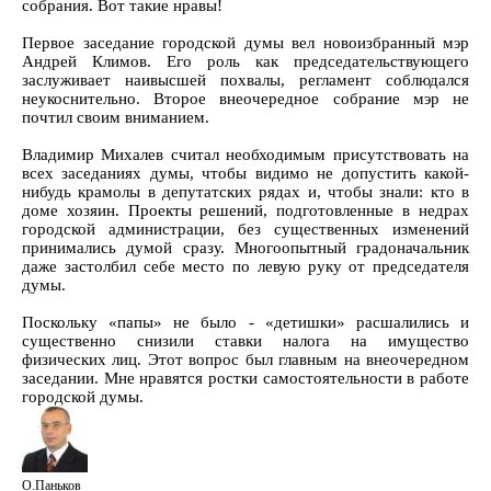
собрания. Вот такие нравы!
Первое заседание городской думы вел новоизбранный мэр
Андрей Климов. Его роль как председательствующего
заслуживает наивысшей похвалы, регламент соблюдался
неукоснительно. Второе внеочередное собрание мэр не
почтил своим вниманием.
Владимир Михалев считал необходимым присутствовать на
всех заседаниях думы, чтобы видимо не допустить какой-
нибудь крамолы в депутатских рядах и, чтобы знали: кто в
доме хозяин. Проекты решений, подготовленные в недрах
городской администрации, без существенных изменений
принимались думой сразу. Многоопытный градоначальник
даже застолбил себе место по левую руку от председателя
думы.
Поскольку «папы» не было - «детишки» расшалились и
существенно снизили ставки налога на имущество
физических лиц. Этот вопрос был главным на внеочередном
заседании. Мне нравятся ростки самостоятельности в работе
городской думы.
О.Паньков