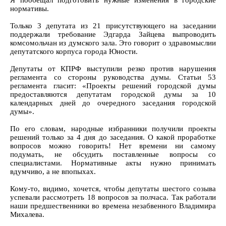
Я пообещал подготовить нужные изменения в городские
нормативы.
Только 3 депутата из 21 присутствующего на заседании
поддержали требование Эдгарда Зайцева выпроводить
комсомольчан из думского зала. Это говорит о здравомыслии
депутатского корпуса города Юности.
Депутаты от КПРФ выступили резко против нарушения
регламента со стороны руководства думы. Статьи 53
регламента гласит: «Проекты решений городской думы
предоставляются депутатам городской думы за 10
календарных дней до очередного заседания городской
думы».
По его словам, народные избранники получили проекты
решений только за 4 дня до заседания. О какой проработке
вопросов можно говорить! Нет времени ни самому
подумать, не обсудить поставленные вопросы со
специалистами. Нормативные акты нужно принимать
вдумчиво, а не впопыхах.
Кому-то, видимо, хочется, чтобы депутаты шестого созыва
успевали рассмотреть 18 вопросов за полчаса. Так работали
наши предшественники во времена незабвенного Владимира
Михалева.