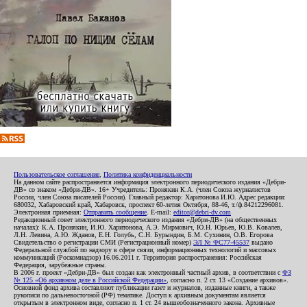
Пользовательское соглашение
,
Политика конфиденциальности
На данном сайте распространяется информация электронного периодического издания «Дебри-
ДВ» со знаком «Дебри-ДВ». 16+ Учредитель: Пронякин К.А. (член Союза журналистов
России, член Союза писателей России). Главный редактор: Харитонова И.Ю. Адрес редакции:
680032, Хабаровский край, Хабаровск, проспект 60-летия Октября, 88-46, т./ф.84212296081.
Электронная приемная:
Отправить сообщение
. E-mail:
editor@debri-dv.com
Редакционный совет электронного периодического издания «Дебри-ДВ» (на общественных
началах): К.А. Пронякин, И.Ю. Харитонова, А.Э. Мирмович, Ю.Н. Юрьев, Ю.В. Ковалев,
Л.Н. Левина, А.Ю. Жданов, Е.Н. Голубь, С.Н. Бурындин, Б.М. Сухинин, О.В. Егорова
Свидетельство о регистрации СМИ (Регистрационный номер)
ЭЛ № ФС77-45537
выдано
Федеральной службой по надзору в сфере связи, информационных технологий и массовых
коммуникаций (Роскомнадзор) 16.06.2011 г. Территория распространения: Российская
Федерация, зарубежные страны.
В 2006 г. проект «Дебри-ДВ» был создан как электронный частный архив, в соответствии с
ФЗ
№ 125 «Об архивном деле в Российской Федерации»
, согласно п. 2 ст. 13 «Создание архивов».
Основной фонд архива составляют публикации газет и журналов, изданные книги, а также
рукописи по дальневосточной (РФ) тематике. Доступ к архивным документам является
открытым в электронном виде, согласно п. 1 ст. 24 вышеобозначенного закона. Архивные