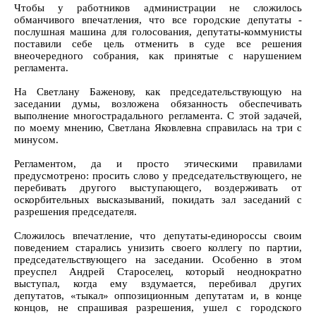
Чтобы у работников администрации не сложилось
обманчивого впечатления, что все городские депутаты -
послушная машина для голосования, депутаты-коммунисты
поставили себе цель отменить в суде все решения
внеочередного собрания, как принятые с нарушением
регламента.
На Светлану Баженову, как председательствующую на
заседании думы, возложена обязанность обеспечивать
выполнение многострадального регламента. С этой задачей,
по моему мнению, Светлана Яковлевна справилась на три с
минусом.
Регламентом, да и просто этическими правилами
предусмотрено: просить слово у председательствующего, не
перебивать другого выступающего, воздерживать от
оскорбительных высказываний, покидать зал заседаний с
разрешения председателя.
Сложилось впечатление, что депутаты-единороссы своим
поведением старались унизить своего коллегу по партии,
председательствующего на заседании. Особенно в этом
преуспел Андрей Староселец, который неоднократно
выступал, когда ему вздумается, перебивал других
депутатов, «тыкал» оппозиционным депутатам и, в конце
концов, не спрашивая разрешения, ушел с городского