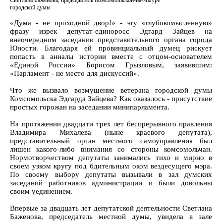
Светлана Баженова, председатель Комсомольской-на-Амуре
городской думы
«Дума - не проходной двор!» - эту «глубокомысленную»
фразу изрек депутат-единоросс Эдгард Зайцев на
внеочередном заседании представительного органа города
Юности. Благодаря ей провинциальный думец рискует
попасть в анналы истории вместе с отцом-основателем
«Единой России» Борисом Грызловым, заявившим:
«Парламент - не место для дискуссий».
Что же вызвало возмущение ветерана городской думы
Комсомольска Эдгарда Зайцева? Как оказалось - присутствие
простых горожан на заседании минипарламента.
На протяжении двадцати трех лет беспрерывного правления
Владимира Михалева (ныне краевого депутата),
представительный орган местного самоуправления был
лишен какого-либо внимания со стороны комсомольчан.
Нормотворчеством депутаты занимались тихо и мирно в
своем узком кругу под бдительным оком вездесущего мэра.
По своему выбору депутаты вызывали в зал думских
заседаний работников администрации и были довольны
своим уединением.
Впервые за двадцать лет депутатской деятельности Светлана
Баженова, председатель местной думы, увидела в зале