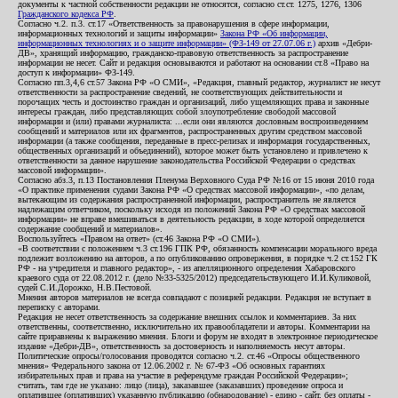
документы к частной собственности редакции не относятся, согласно ст.ст. 1275, 1276, 1306
Гражданского кодекса РФ
.
Согласно ч.2. п.3. ст.17 «Ответственность за правонарушения в сфере информации,
информационных технологий и защиты информации»
Закона РФ «Об информации,
информационных технологиях и о защите информации» (ФЗ-149 от 27.07.06 г.)
архив «Дебри-
ДВ», хранящий информацию, гражданско-правовую ответственность за распространение
информации не несет. Сайт и редакция основываются и работают на основании ст.8 «Право на
доступ к информации» ФЗ-149.
Согласно пп.3,4,6 ст.57 Закона РФ «О СМИ», «Редакция, главный редактор, журналист не несут
ответственности за распространение сведений, не соответствующих действительности и
порочащих честь и достоинство граждан и организаций, либо ущемляющих права и законные
интересы граждан, либо представляющих собой злоупотребление свободой массовой
информации и (или) правами журналиста: ...если они являются дословным воспроизведением
сообщений и материалов или их фрагментов, распространенных другим средством массовой
информации (а также сообщения, переданные в пресс-релизах и информация государственных,
общественных организаций и объединений), которое может быть установлено и привлечено к
ответственности за данное нарушение законодательства Российской Федерации о средствах
массовой информации».
Согласно абз.3, п.13 Постановления Пленума Верховного Суда РФ №16 от 15 июня 2010 года
«О практике применения судами Закона РФ «О средствах массовой информации», «по делам,
вытекающим из содержания распространенной информации, распространитель не является
надлежащим ответчиком, поскольку исходя из положений Закона РФ «О средствах массовой
информации» не вправе вмешиваться в деятельность редакции, в ходе которой определяется
содержание сообщений и материалов».
Воспользуйтесь «Правом на ответ» (ст.46 Закона РФ «О СМИ»).
«В соответствии с положением ч.3 ст.196 ГПК РФ, обязанность компенсации морального вреда
подлежит возложению на авторов, а по опубликованию опровержения, в порядке ч.2 ст.152 ГК
РФ - на учредителя и главного редактор», - из апелляционного определения Хабаровского
краевого суда от 22.08.2012 г. (дело №33-5325/2012) председательствующего И.И.Куликовой,
судей С.И.Дорожко, Н.В.Пестовой.
Мнения авторов материалов не всегда совпадают с позицией редакции. Редакция не вступает в
переписку с авторами.
Редакция не несет ответственность за содержание внешних ссылок и комментариев. За них
ответственны, соответственно, исключительно их правообладатели и авторы. Комментарии на
сайте приравнены к выражению мнения. Блоги и форум не входят в электронное периодическое
издание «Дебри-ДВ», ответственность за достоверность и наполняемость несут авторы.
Политические опросы/голосования проводятся согласно ч.2. ст.46 «Опросы общественного
мнения» Федерального закона от 12.06.2002 г. № 67-ФЗ «Об основных гарантиях
избирательных прав и права на участие в референдуме граждан Российской Федерации»;
считать, там где не указано: лицо (лица), заказавшее (заказавших) проведение опроса и
оплатившее (оплативших) указанную публикацию (обнародование) - едино - сайт, без оплаты -