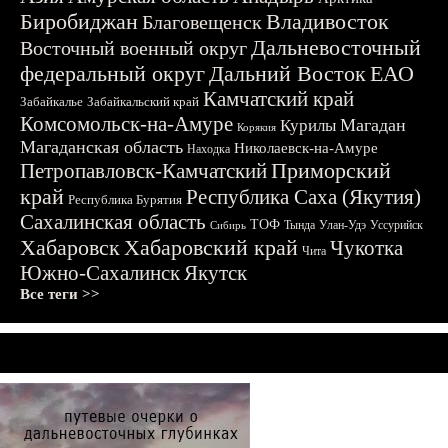
Биробиджан
Владивосток
Благовещенск
Дальневосточный
Восточный военный округ
федеральный округ
Дальний Восток
ЕАО
Камчатский край
Забайкалье
Забайкальский край
Комсомольск-на-Амуре
Магадан
Курилы
Корякия
Магаданская область
Николаевск-на-Амуре
Находка
Приморский
Петропавловск-Камчатский
край
Республика Саха (Якутия)
Республика Бурятия
Сахалинская область
ТОФ
Тында
Улан-Удэ
Уссурийск
Сибирь
Хабаровск
Хабаровский край
Чукотка
Чита
Южно-Сахалинск
Якутск
Все теги >>