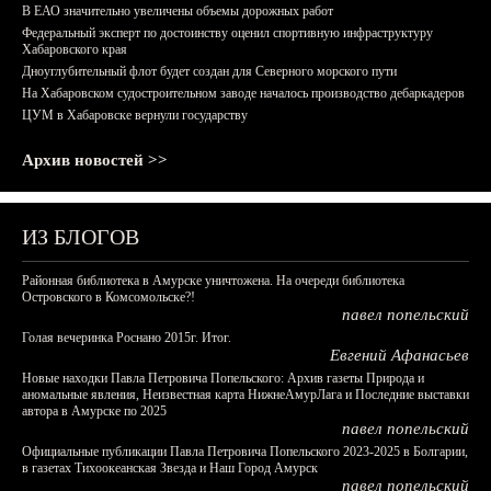
В ЕАО значительно увеличены объемы дорожных работ
Федеральный эксперт по достоинству оценил спортивную инфраструктуру
Хабаровского края
Дноуглубительный флот будет создан для Северного морского пути
На Хабаровском судостроительном заводе началось производство дебаркадеров
ЦУМ в Хабаровске вернули государству
Архив новостей >>
ИЗ БЛОГОВ
Районная библиотека в Амурске уничтожена. На очереди библиотека
Островского в Комсомольске?!
павел попельский
Голая вечеринка Роснано 2015г. Итог.
Евгений Афанасьев
Новые находки Павла Петровича Попельского: Архив газеты Природа и
аномальные явления, Неизвестная карта НижнеАмурЛага и Последние выставки
автора в Амурске по 2025
павел попельский
Официальные публикации Павла Петровича Попельского 2023-2025 в Болгарии,
в газетах Тихоокеанская Звезда и Наш Город Амурск
павел попельский