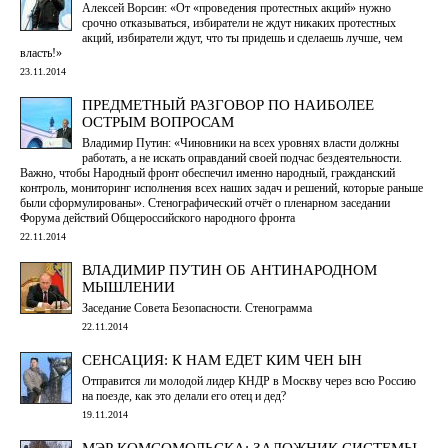
Алексей Ворсин: «От «проведения протестных акций» нужно
срочно отказываться, избиратели не ждут никаких протестных
акций, избиратели ждут, что ты придешь и сделаешь лучше, чем
власть!»
23.11.2014
ПРЕДМЕТНЫЙ РАЗГОВОР ПО НАИБОЛЕЕ
ОСТРЫМ ВОПРОСАМ
Владимир Путин: «Чиновники на всех уровнях власти должны
работать, а не искать оправданий своей подчас бездеятельности.
Важно, чтобы Народный фронт обеспечил именно народный, гражданский
контроль, мониторинг исполнения всех наших задач и решений, которые раньше
были сформулированы». Стенографический отчёт о пленарном заседании
Форума действий Общероссийского народного фронта
22.11.2014
ВЛАДИМИР ПУТИН ОБ АНТИНАРОДНОМ
МЫШЛЕНИИ
Заседание Совета Безопасности. Стенограмма
22.11.2014
СЕНСАЦИЯ: К НАМ ЕДЕТ КИМ ЧЕН ЫН
Отправится ли молодой лидер КНДР в Москву через всю Россию
на поезде, как это делали его отец и дед?
19.11.2014
МЭР КОМСОМОЛЬСКА: ЗАЛОЖНИК СИСТЕМЫ