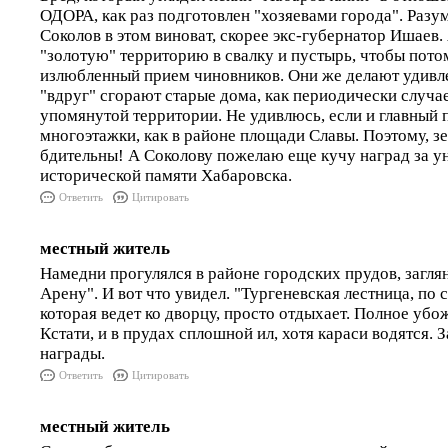
ОДОРА, как раз подготовлен "хозяевами города". Разум
Соколов в этом виноват, скорее экс-губернатор Ишаев
"золотую" территорию в свалку и пустырь, чтобы пото
излюбленный прием чиновников. Они же делают удивле
"вдруг" сгорают старые дома, как периодически случа
упомянутой территории. Не удивлюсь, если и главный 
многоэтажки, как в районе площади Славы. Поэтому, зе
бдительны! А Соколову пожелаю еще кучу наград за 
исторической памяти Хабаровска.
Ответить
Цитировать
местный житель
Намедни прогулялся в районе городских прудов, загля
Арену". И вот что увидел. "Тургеневская лестница, по 
которая ведет ко дворцу, просто отдыхает. Полное убож
Кстати, и в прудах сплошной ил, хотя караси водятся. 
награды.
Ответить
Цитировать
местный житель