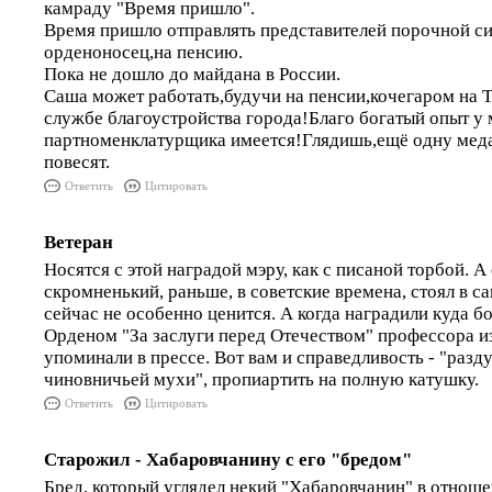
камраду "Время пришло".
Время пришло отправлять представителей порочной си
орденоносец,на пенсию.
Пока не дошло до майдана в России.
Саша может работать,будучи на пенсии,кочегаром на 
службе благоустройства города!Благо богатый опыт у
партноменклатурщика имеется!Глядишь,ещё одну меда
повесят.
Ответить
Цитировать
Ветеран
Носятся с этой наградой мэру, как с писаной торбой. А
скромненький, раньше, в советские времена, стоял в са
сейчас не особенно ценится. А когда наградили куда 
Орденом "За заслуги перед Отечеством" профессора и
упоминали в прессе. Вот вам и справедливость - "разду
чиновничьей мухи", пропиартить на полную катушку.
Ответить
Цитировать
Старожил - Хабаровчанину с его "бредом"
Бред, который углядел некий "Хабаровчанин" в отнош