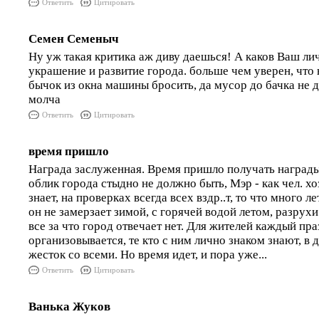
Ответить
Цитировать
Семен Семеныч
Ну уж такая критика аж диву даешься! А каков Ваш ли
украшение и развитие города. больше чем уверен, что 
бычок из окна машины бросить, да мусор до бачка не д
молча
Ответить
Цитировать
время пришло
Награда заслуженная. Время пришло получать награды
облик города стыдно не должно быть, Мэр - как чел. х
знает, на проверках всегда всех вздр..т, то что много 
он не замерзает зимой, с горячей водой летом, разрух
все за что город отвечает нет. Для жителей каждый пра
организовывается, те кто с ним лично знаком знают, в 
жесток со всеми. Но время идет, и пора уже...
Ответить
Цитировать
Ванька Жуков