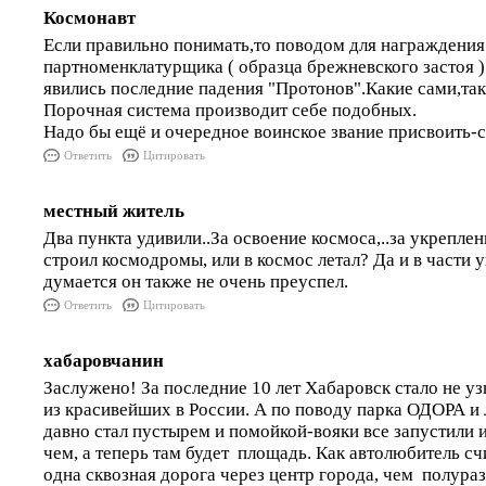
Космонавт
Если правильно понимать,то поводом для награждени
партноменклатурщика ( образца брежневского застоя )
явились последние падения "Протонов".Какие сами,так
Порочная система производит себе подобных.
Надо бы ещё и очередное воинское звание присвоить-
Ответить
Цитировать
местный житель
Два пункта удивили..За освоение космоса,..за укреплен
строил космодромы, или в космос летал? Да и в части 
думается он также не очень преуспел.
Ответить
Цитировать
хабаровчанин
Заслужено! За последние 10 лет Хабаровск стало не уз
из красивейших в России. А по поводу парка ОДОРА и
давно стал пустырем и помойкой-вояки все запустили и
чем, а теперь там будет площадь. Как автолюбитель с
одна сквозная дорога через центр города, чем полура