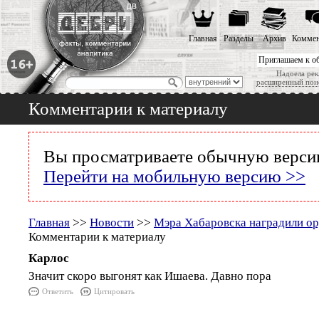
Главная
Разделы
Архив
Коммен
Приглашаем к о
Надоела рек
расширенный пои
Комментарии к материалу
Вы просматриваете обычную версию
Перейти на мобильную версию >>
Главная
>>
Новости
>>
Мэра Хабаровска наградили о
Комментарии к материалу
Карлос
Значит скоро выгонят как Ишаева. Давно пора
Ответить
Цитировать