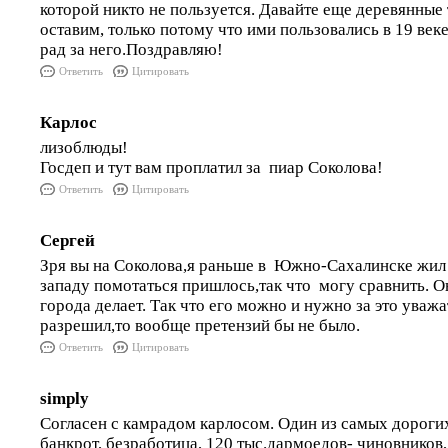
которой никто не пользуется. Давайте еще деревянные
оставим, только потому что ими пользовались в 19 век
рад за него.Поздравляю!
Ответить
Цитировать
Карлос
лизоблюды!
Госдеп и тут вам проплатил за пиар Соколова!
Ответить
Цитировать
Сергей
Зря вы на Соколова,я раньше в Южно-Сахалинске жил 
западу помотаться пришлось,так что могу сравнить. О
города делает. Так что его можно и нужно за это уважа
разрешил,то вообще претензий бы не было.
Ответить
Цитировать
simply
Согласен с камрадом карлосом. Один из самых дороги
банкрот, безработица, 120 тыс.дармоедов- чиновников