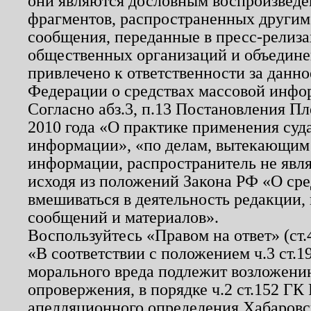
они являются дословным воспроизведе
фрагментов, распространенных другим
сообщения, переданные в пресс-релиза
общественных организаций и объединен
привлечено к ответственности за данн
Федерации о средствах массовой инфо
Согласно абз.3, п.13 Постановления П
2010 года «О практике применения суд
информации», «по делам, вытекающим
информации, распространитель не явл
исходя из положений Закона РФ «О ср
вмешиваться в деятельность редакции, 
сообщений и материалов».
Воспользуйтесь «Правом на ответ» (ст
«В соответствии с положением ч.3 ст.
морального вреда подлежит возложению
опровержения, в порядке ч.2 ст.152 ГК 
апелляционного определения Хабаровско