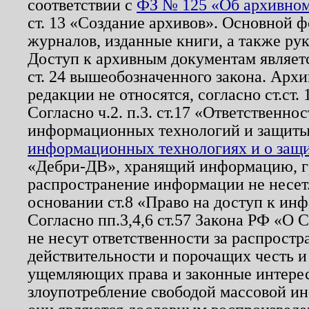
соответствии с
ФЗ № 125 «Об архивном
ст. 13 «Создание архивов». Основной ф
журналов, изданные книги, а также ру
Доступ к архивным документам являетс
ст. 24 вышеобозначенного закона. Арх
редакции не относятся, согласно ст.ст. 
Согласно ч.2. п.3. ст.17 «Ответственн
информационных технологий и защит
информационных технологиях и о защит
«Дебри-ДВ», хранящий информацию, гр
распространение информации не несет.
основании ст.8 «Право на доступ к ин
Согласно пп.3,4,6 ст.57 Закона РФ «О
не несут ответственности за распрост
действительности и порочащих честь и
ущемляющих права и законные интере
злоупотребление свободой массовой ин