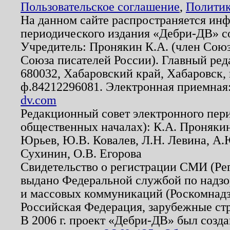
Пользовательское соглашение
,
Политик
На данном сайте распространяется ин
периодического издания «Дебри-ДВ» с
Учредитель: Пронякин К.А. (член Союз
Союза писателей России). Главный ред
680032, Хабаровский край, Хабаровск, п
ф.84212296081. Электронная приемная
dv.com
Редакционный совет электронного пер
общественных началах): К.А. Проняки
Юрьев, Ю.В. Ковалев, Л.Н. Левина, А.
Сухинин, О.В. Егорова
Свидетельство о регистрации СМИ (Р
выдано Федеральной службой по надзо
и массовых коммуникаций (Роскомнадзо
Российская Федерация, зарубежные ст
В 2006 г. проект «Дебри-ДВ» был созда