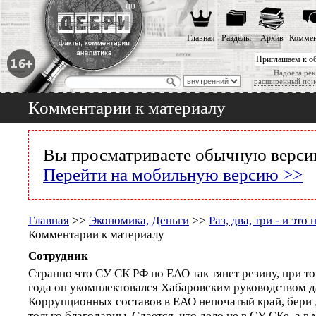
Главная
Разделы
Архив
Коммен
Приглашаем к о
Надоела рек
расширенный пои
Комментарии к материалу
Вы просматриваете обычную версию
Перейти на мобильную версию >>
Главная
>>
Экономика, Деньги
>>
Раз, два, три - и это 
Комментарии к материалу
Сотрудник
Странно что СУ СК РФ по ЕАО так тянет резину, при т
года он укомплектовался Хабаровским руководством д
Коррупционных составов в ЕАО непочатый край, бери д
только благодарны. Сдается, что дело не в СУ СКе, а 