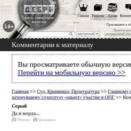
Главная
Разделы
Архив
Коммен
Приглашаем к о
Надоела рек
расширенный пои
Комментарии к материалу
Вы просматриваете обычную версию
Перейти на мобильную версию >>
Главная
>>
Суд, Криминал, Прокуратура
>>
Главному 
затонувшему сухогрузу «шьют» участие в ОПГ
>> Ком
Серый
Да и морда...
Ответить
Цитировать