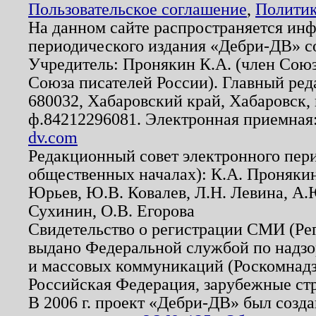
Пользовательское соглашение
,
Политик
На данном сайте распространяется ин
периодического издания «Дебри-ДВ» с
Учредитель: Пронякин К.А. (член Союз
Союза писателей России). Главный ред
680032, Хабаровский край, Хабаровск, п
ф.84212296081. Электронная приемная
dv.com
Редакционный совет электронного пер
общественных началах): К.А. Проняки
Юрьев, Ю.В. Ковалев, Л.Н. Левина, А.
Сухинин, О.В. Егорова
Свидетельство о регистрации СМИ (Р
выдано Федеральной службой по надзо
и массовых коммуникаций (Роскомнадзо
Российская Федерация, зарубежные ст
В 2006 г. проект «Дебри-ДВ» был созда