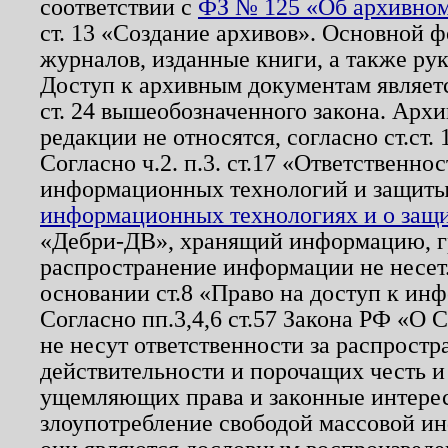
соответствии с
ФЗ № 125 «Об архивном
ст. 13 «Создание архивов». Основной ф
журналов, изданные книги, а также ру
Доступ к архивным документам являетс
ст. 24 вышеобозначенного закона. Арх
редакции не относятся, согласно ст.ст. 
Согласно ч.2. п.3. ст.17 «Ответственн
информационных технологий и защит
информационных технологиях и о защит
«Дебри-ДВ», хранящий информацию, гр
распространение информации не несет.
основании ст.8 «Право на доступ к ин
Согласно пп.3,4,6 ст.57 Закона РФ «О
не несут ответственности за распрост
действительности и порочащих честь и
ущемляющих права и законные интере
злоупотребление свободой массовой ин