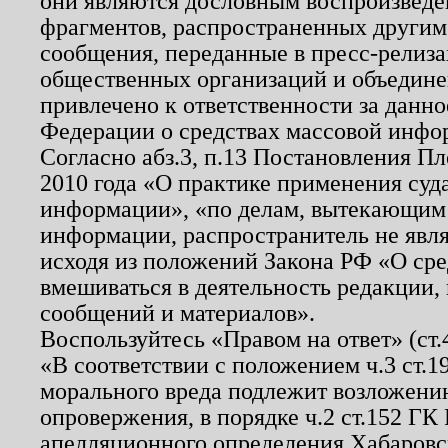
они являются дословным воспроизведе
фрагментов, распространенных другим
сообщения, переданные в пресс-релиза
общественных организаций и объединен
привлечено к ответственности за данн
Федерации о средствах массовой инфо
Согласно абз.3, п.13 Постановления П
2010 года «О практике применения суд
информации», «по делам, вытекающим
информации, распространитель не явл
исходя из положений Закона РФ «О ср
вмешиваться в деятельность редакции, 
сообщений и материалов».
Воспользуйтесь «Правом на ответ» (ст
«В соответствии с положением ч.3 ст.
морального вреда подлежит возложению
опровержения, в порядке ч.2 ст.152 ГК 
апелляционного определения Хабаровско