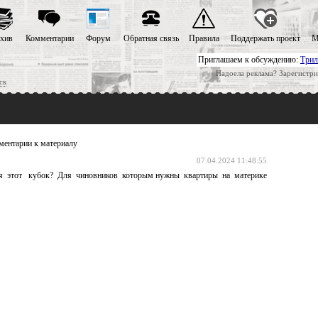
хив
Комментарии
Форум
Обратная связь
Правила
Поддержать проект
М
Приглашаем к обсуждению:
Трил
Надоела реклама? Зарегистри
ск
ентарии к материалу
07.04.2024 11:48:55
я этот кубок? Для чиновников которым нужны квартиры на материке