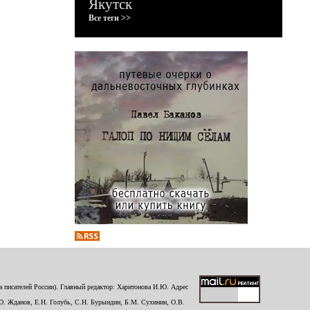
Якутск
Все теги >>
 писателей России). Главный редактор: Харитонова И.Ю. Адрес
Ю. Жданов, Е.Н. Голубь, С.Н. Бурындин, Б.М. Сухинин, О.В.