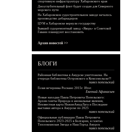
спортивную инфраструктуру Хабаровского края
Дноуглубительный флот будет создан для Северного
морского пути
На Хабаровском судостроительном заводе началось
производство дебаркадеров
ЦУМ в Хабаровске вернули государству
Бывший судоремонтный завод «Якорь» в Советской
Гавани планируют восстановить
Архив новостей >>
БЛОГИ
Районная библиотека в Амурске уничтожена. На
очереди библиотека Островского в Комсомольске?!
павел попельский
Голая вечеринка Роснано 2015г. Итог.
Евгений Афанасьев
Новые находки Павла Петровича Попельского:
Архив газеты Природа и аномальные явления,
Неизвестная карта НижнеАмурЛага и Последние
выставки автора в Амурске по 2025
павел попельский
Официальные публикации Павла Петровича
Попельского 2023-2025 в Болгарии, в газетах
Тихоокеанская Звезда и Наш Город Амурск
павел попельский