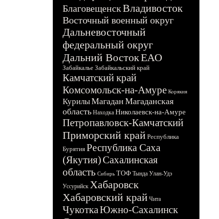
Владивосток
Благовещенск
Восточный военный округ
Дальневосточный
федеральный округ
Дальний Восток
ЕАО
Забайкалье
Забайкальский край
Камчатский край
Комсомольск-на-Амуре
Корякия
Магадан
Магаданская
Курилы
область
Николаевск-на-Амуре
Находка
Петропавловск-Камчатский
Приморский край
Республика
Республика Саха
Бурятия
(Якутия)
Сахалинская
область
ТОФ
Тында
Улан-Удэ
Сибирь
Хабаровск
Уссурийск
Хабаровский край
Чита
Чукотка
Южно-Сахалинск