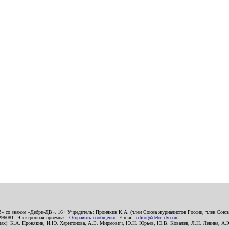
В» со знаком «Дебри-ДВ». 16+ Учредитель: Пронякин К.А. (член Союза журналистов России, член Союза
2296081. Электронная приемная:
Отправить сообщение
. E-mail:
editor@debri-dv.com
алах): К.А. Пронякин, И.Ю. Харитонова, А.Э. Мирмович, Ю.Н. Юрьев, Ю.В. Ковалев, Л.Н. Левина, А.