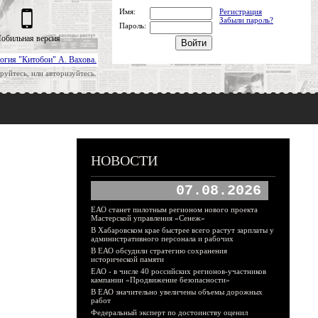
Имя:
Регистрация
Забыли пароль?
Пароль:
обильная версия
огия "Китобои" А. Вахова.
руйтесь, или авторизуйтесь.
НОВОСТИ
07.08.2026
ЕАО станет пилотным регионом нового проекта
Мастерской управления «Сенеж»
В Хабаровском крае быстрее всего растут зарплаты у
административного персонала и рабочих
В ЕАО обсудили стратегию сохранения
исторической памяти
ЕАО - в числе 40 российских регионов-участников
кампании «Продвижение безопасности»
В ЕАО значительно увеличены объемы дорожных
работ
Федеральный эксперт по достоинству оценил