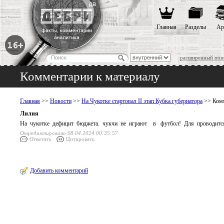
Главная
Разделы
Ар
расширенный пои
Комментарии к материалу
Главная
>>
Новости
>>
На Чукотке стартовал II этап Кубка губернатора
>> Комм
Лилия
На чукотке дефицит бюджета. чукчи не играют в футбол! Для проводитс
Отредактировано 08.04.2024 00:35:57
Ответить
Цитировать
Добавить комментарий