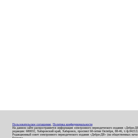
Пользовательское соглашение
,
Политика конфиденциальности
На данном сайте распространяется информация электронного периодического издания «Дебри-Д
редакции: 680032, Хабаровский край, Хабаровск, проспект 60-летия Октября, 88-46, т./ф.8421
Редакционный совет электронного периодического издания «Дебри-ДВ» (на общественных нач
Егорова