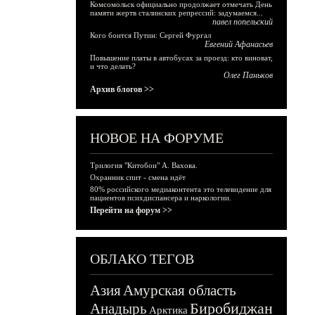
Комсомольск официально продолжает отмечать День
памяти жертв сталинских репрессий: задумаемся...
павел попельский
Кого боится Путин: Сергей Фургал
Евгений Афанасьев
Повышение платы в автобусах за проезд: кто виноват,
и что делать?
Олег Паньков
Архив блогов >>
НОВОЕ НА ФОРУМЕ
Трилогия "Китобои" А. Вахова.
Охранник спит - смена идёт
80% российского медиаконтента это телевидение для
пациентов психдиспансера и наркологии.
Перейти на форум >>
ОБЛАКО ТЕГОВ
Азия
Амурская область
Биробиджан
Анадырь
Арктика