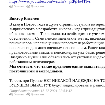
https://www.youtube.com/watch?v=jRPjHo4TIvs
Ответить
Цитировать
Виктор Киселев
В канун Нового года в Думе страны поступила интерес
Жириновского в разработке Нилова - идея тринадцатой
обоснованием:— Такие выплаты необходимы с учетом 
обеспечения... Сами пенсии маленькие, нет их индекс
пенсионеров, неравноценный пересчет неработающим
неполная индексация военным пенсионерам. Ранее та
предновогодние выплаты пенсионерам уже были, реше
Владимир Путин. Они объяснялись отсутствием индек
работающим пенсионерам.
Мы считаем, что такие предновогодние выплаты 
постоянными и ежегодными.
То есть при Путине НЕТ НИКАКОЙ НАДЕЖДЫ НА Т
БУДУЩЕМ ВЫРАСТУТ, будут индексированы и равноце
Отредактировано 16.12.2021 22:54:42
Ответить
Цитировать