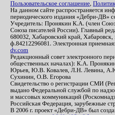
Пользовательское соглашение
,
Политик
На данном сайте распространяется ин
периодического издания «Дебри-ДВ» с
Учредитель: Пронякин К.А. (член Союз
Союза писателей России). Главный ред
680032, Хабаровский край, Хабаровск, п
ф.84212296081. Электронная приемная
dv.com
Редакционный совет электронного пер
общественных началах): К.А. Проняки
Юрьев, Ю.В. Ковалев, Л.Н. Левина, А.
Сухинин, О.В. Егорова
Свидетельство о регистрации СМИ (Р
выдано Федеральной службой по надзо
и массовых коммуникаций (Роскомнадзо
Российская Федерация, зарубежные ст
В 2006 г. проект «Дебри-ДВ» был созда