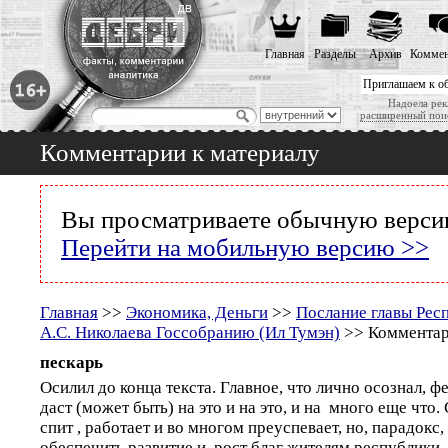
Главная
Разделы
Архив
Коммен
Приглашаем к о
Надоела рек
расширенный пои
Комментарии к материалу
Вы просматриваете обычную версию
Перейти на мобильную версию >>
Главная
>>
Экономика, Деньги
>>
Послание главы Рес
А.С. Николаева Госсобранию (Ил Тумэн)
>> Комментар
пескарь
Осилил до конца текста. Главное, что лично осознал, 
даст (может быть) на это и на это, и на много еще что
спит , работает и во многом преуспевает, но, парадокс,
обеспечить развитие и рост благ жителям республики