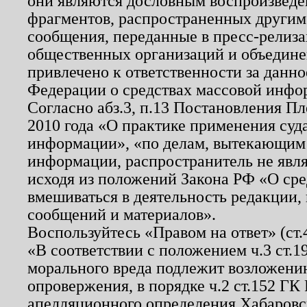
они являются дословным воспроизведе
фрагментов, распространенных другим
сообщения, переданные в пресс-релиза
общественных организаций и объединен
привлечено к ответственности за данн
Федерации о средствах массовой инфо
Согласно абз.3, п.13 Постановления П
2010 года «О практике применения суд
информации», «по делам, вытекающим
информации, распространитель не явл
исходя из положений Закона РФ «О ср
вмешиваться в деятельность редакции, 
сообщений и материалов».
Воспользуйтесь «Правом на ответ» (ст
«В соответствии с положением ч.3 ст.
морального вреда подлежит возложению
опровержения, в порядке ч.2 ст.152 ГК 
апелляционного определения Хабаровско