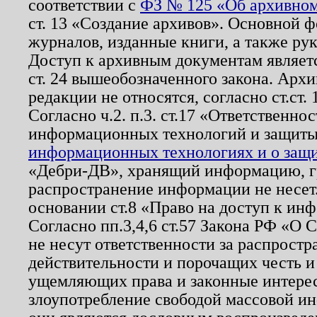
соответствии с
ФЗ № 125 «Об архивном
ст. 13 «Создание архивов». Основной ф
журналов, изданные книги, а также ру
Доступ к архивным документам являетс
ст. 24 вышеобозначенного закона. Арх
редакции не относятся, согласно ст.ст. 
Согласно ч.2. п.3. ст.17 «Ответственн
информационных технологий и защит
информационных технологиях и о защит
«Дебри-ДВ», хранящий информацию, гр
распространение информации не несет.
основании ст.8 «Право на доступ к ин
Согласно пп.3,4,6 ст.57 Закона РФ «О
не несут ответственности за распрост
действительности и порочащих честь и
ущемляющих права и законные интере
злоупотребление свободой массовой ин