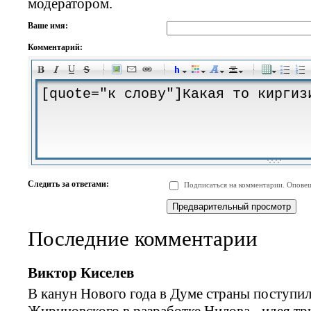
модератором.
Ваше имя:
Комментарий:
-
-
-
-
-
-
-
-
-
-
-
-
-
-
-
-
-
-
-
-
-
-
-
-
-
-
-
-
-
-
-
-
-
-
-
-
Следить за ответами:
Подписаться на комментарии. Оповещ
-
-
-
-
-
-
-
-
-
Последние комментарии
Виктор Киселев
В канун Нового года в Думе страны поступил
Жириновского в разработке Нилова - идея тр