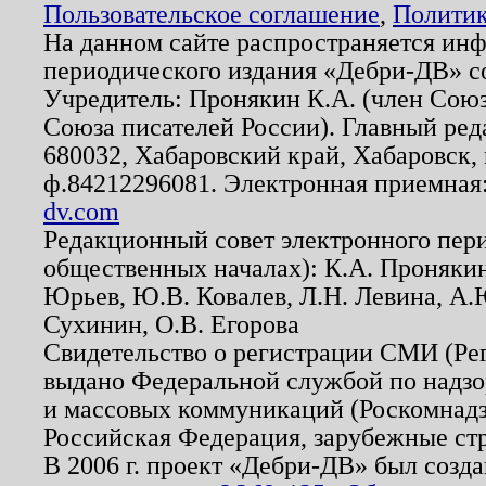
Пользовательское соглашение
,
Политик
На данном сайте распространяется ин
периодического издания «Дебри-ДВ» с
Учредитель: Пронякин К.А. (член Союз
Союза писателей России). Главный ред
680032, Хабаровский край, Хабаровск, п
ф.84212296081. Электронная приемная
dv.com
Редакционный совет электронного пер
общественных началах): К.А. Проняки
Юрьев, Ю.В. Ковалев, Л.Н. Левина, А.
Сухинин, О.В. Егорова
Свидетельство о регистрации СМИ (Р
выдано Федеральной службой по надзо
и массовых коммуникаций (Роскомнадзо
Российская Федерация, зарубежные ст
В 2006 г. проект «Дебри-ДВ» был созда