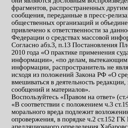
они являются дословным воспроизведе
фрагментов, распространенных другим
сообщения, переданные в пресс-релиза
общественных организаций и объединен
привлечено к ответственности за данн
Федерации о средствах массовой инфо
Согласно абз.3, п.13 Постановления П
2010 года «О практике применения суд
информации», «по делам, вытекающим
информации, распространитель не явл
исходя из положений Закона РФ «О ср
вмешиваться в деятельность редакции, 
сообщений и материалов».
Воспользуйтесь «Правом на ответ» (ст
«В соответствии с положением ч.3 ст.
морального вреда подлежит возложению
опровержения, в порядке ч.2 ст.152 ГК 
апелляционного определения Хабаровско