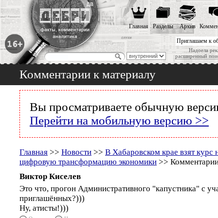
Главная
Разделы
Архив
Коммен
Приглашаем к о
Надоела рек
расширенный пои
Комментарии к материалу
Вы просматриваете обычную версию
Перейти на мобильную версию >>
Главная
>>
Новости
>>
В Хабаровском крае взят курс
цифровую трансформацию экономики
>> Комментарии
Виктор Киселев
Это что, прогон Административного "капустника" с уч
приглашённых?)))
Ну, атисты!)))