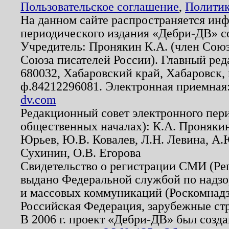
Пользовательское соглашение
,
Политик
На данном сайте распространяется ин
периодического издания «Дебри-ДВ» с
Учредитель: Пронякин К.А. (член Союз
Союза писателей России). Главный ред
680032, Хабаровский край, Хабаровск, п
ф.84212296081. Электронная приемная
dv.com
Редакционный совет электронного пер
общественных началах): К.А. Проняки
Юрьев, Ю.В. Ковалев, Л.Н. Левина, А.
Сухинин, О.В. Егорова
Свидетельство о регистрации СМИ (Р
выдано Федеральной службой по надзо
и массовых коммуникаций (Роскомнадзо
Российская Федерация, зарубежные ст
В 2006 г. проект «Дебри-ДВ» был созда