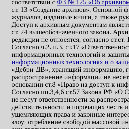
соответствии с
ФЗ № 125 «Об архивном
ст. 13 «Создание архивов». Основной ф
журналов, изданные книги, а также ру
Доступ к архивным документам являетс
ст. 24 вышеобозначенного закона. Арх
редакции не относятся, согласно ст.ст. 
Согласно ч.2. п.3. ст.17 «Ответственн
информационных технологий и защит
информационных технологиях и о защит
«Дебри-ДВ», хранящий информацию, гр
распространение информации не несет.
основании ст.8 «Право на доступ к ин
Согласно пп.3,4,6 ст.57 Закона РФ «О
не несут ответственности за распрост
действительности и порочащих честь и
ущемляющих права и законные интере
злоупотребление свободой массовой ин