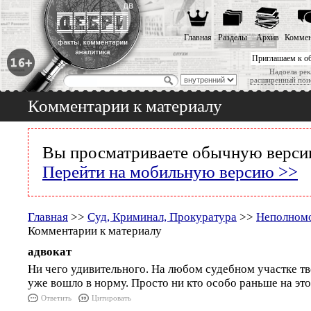
Главная
Разделы
Архив
Коммен
Приглашаем к о
Надоела рек
расширенный пои
Комментарии к материалу
Вы просматриваете обычную версию
Перейти на мобильную версию >>
Главная
>>
Суд, Криминал, Прокуратура
>>
Неполном
Комментарии к материалу
адвокат
Ни чего удивительного. На любом судебном участке тв
уже вошло в норму. Просто ни кто особо раньше на эт
Ответить
Цитировать