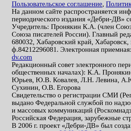
Пользовательское соглашение
,
Политик
На данном сайте распространяется ин
периодического издания «Дебри-ДВ» с
Учредитель: Пронякин К.А. (член Союз
Союза писателей России). Главный ред
680032, Хабаровский край, Хабаровск, п
ф.84212296081. Электронная приемная
dv.com
Редакционный совет электронного пер
общественных началах): К.А. Проняки
Юрьев, Ю.В. Ковалев, Л.Н. Левина, А.
Сухинин, О.В. Егорова
Свидетельство о регистрации СМИ (Р
выдано Федеральной службой по надзо
и массовых коммуникаций (Роскомнадзо
Российская Федерация, зарубежные ст
В 2006 г. проект «Дебри-ДВ» был созда