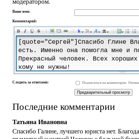
модератором.
Ваше имя:
Комментарий:
-
-
-
-
-
-
-
-
-
-
-
-
-
-
-
-
-
-
-
-
-
-
-
-
-
-
-
-
-
-
-
-
-
-
-
-
Следить за ответами:
Подписаться на комментарии. Оповещ
-
-
-
-
-
-
-
-
-
Последние комментарии
Татьяна Ивановна
Спасибо Галине, лучшего юриста нет. Благод
грамотный и чуткий Человек с большой букв