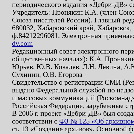
периодического издания «Дебри-ДВ» с
Учредитель: Пронякин К.А. (член Союз
Союза писателей России). Главный ред
680032, Хабаровский край, Хабаровск, п
ф.84212296081. Электронная приемная
dv.com
Редакционный совет электронного пер
общественных началах): К.А. Проняки
Юрьев, Ю.В. Ковалев, Л.Н. Левина, А.
Сухинин, О.В. Егорова
Свидетельство о регистрации СМИ (Р
выдано Федеральной службой по надзо
и массовых коммуникаций (Роскомнадзо
Российская Федерация, зарубежные ст
В 2006 г. проект «Дебри-ДВ» был созда
соответствии с
ФЗ № 125 «Об архивном
ст. 13 «Создание архивов». Основной ф