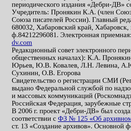
периодического издания «Дебри-ДВ» с
Учредитель: Пронякин К.А. (член Союз
Союза писателей России). Главный ред
680032, Хабаровский край, Хабаровск, п
ф.84212296081. Электронная приемная
dv.com
Редакционный совет электронного пер
общественных началах): К.А. Проняки
Юрьев, Ю.В. Ковалев, Л.Н. Левина, А.
Сухинин, О.В. Егорова
Свидетельство о регистрации СМИ (Р
выдано Федеральной службой по надзо
и массовых коммуникаций (Роскомнадзо
Российская Федерация, зарубежные ст
В 2006 г. проект «Дебри-ДВ» был созда
соответствии с
ФЗ № 125 «Об архивном
ст. 13 «Создание архивов». Основной ф