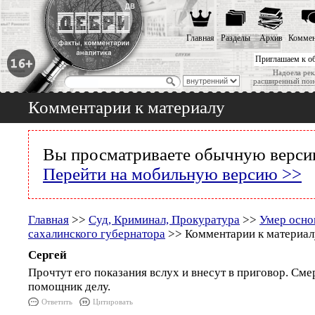
Главная
Разделы
Архив
Коммен
Приглашаем к о
Надоела рек
расширенный пои
Комментарии к материалу
Вы просматриваете обычную версию
Перейти на мобильную версию >>
Главная
>>
Суд, Криминал, Прокуратура
>>
Умер осно
сахалинского губернатора
>> Комментарии к материал
Сергей
Прочтут его показания вслух и внесут в приговор. Сме
помощник делу.
Ответить
Цитировать