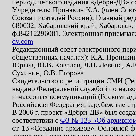
периодического издания «Дебри-ДВ» с
Учредитель: Пронякин К.А. (член Союз
Союза писателей России). Главный ред
680032, Хабаровский край, Хабаровск, п
ф.84212296081. Электронная приемная
dv.com
Редакционный совет электронного пер
общественных началах): К.А. Проняки
Юрьев, Ю.В. Ковалев, Л.Н. Левина, А.
Сухинин, О.В. Егорова
Свидетельство о регистрации СМИ (Р
выдано Федеральной службой по надзо
и массовых коммуникаций (Роскомнадзо
Российская Федерация, зарубежные ст
В 2006 г. проект «Дебри-ДВ» был созда
соответствии с
ФЗ № 125 «Об архивном
ст. 13 «Создание архивов». Основной ф
журналов, изданные книги, а также ру