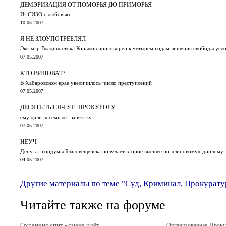
ДЕМЭРИЗАЦИЯ ОТ ПОМОРЬЯ ДО ПРИМОРЬЯ
Из СИЗО с любовью
10.05.2007
Я НЕ ЗЛОУПОТРЕБЛЯЛ
Экс-мэр Владивостока Копылов приговорен к четырем годам лишения свободы усл
07.05.2007
КТО ВИНОВАТ?
В Хабаровском крае увеличилось число преступлений
07.05.2007
ДЕСЯТЬ ТЫСЯЧ У.Е. ПРОКУРОРУ
ему дали восемь лет за взятку
07.05.2007
НЕУЧ
Депутат гордумы Благовещенска получает второе высшее по «липовому» диплому
04.05.2007
Другие материалы по теме "Суд, Криминал, Прокурату
Читайте также на форуме
Охранник спит - смена идёт
Организованная Прок