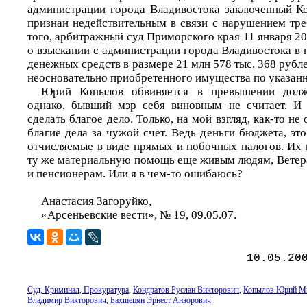
администрации города Владивостока заключенный К
признан недействительным в связи с нарушением тре
того, арбитражный суд Приморского края 11 января 2
о взыскании с администрации города Владивостока в
денежных средств в размере 21 млн 578 тыс. 368 рубле
неосновательно приобретенного имущества по указанн
Юрий Копылов обвиняется в превышении долж
однако, бывший мэр себя виновным не считает. И 
сделать благое дело. Только, на мой взгляд, как-то не
благие дела за чужой счет. Ведь деньги бюджета, эт
отчисляемые в виде прямых и побочных налогов. Их 
ту же материальную помощь еще живым людям, Ветер
и пенсионерам. Или я в чем-то ошибаюсь?
Анастасия Загоруйко,
«Арсеньевские вести», № 19, 09.05.07.
10.05.20
Суд, Криминал, Прокуратура
,
Кондратов Руслан Викторович
,
Копылов Юрий М
Владимир Викторович
,
Бахшецян Эрнест Анзорович