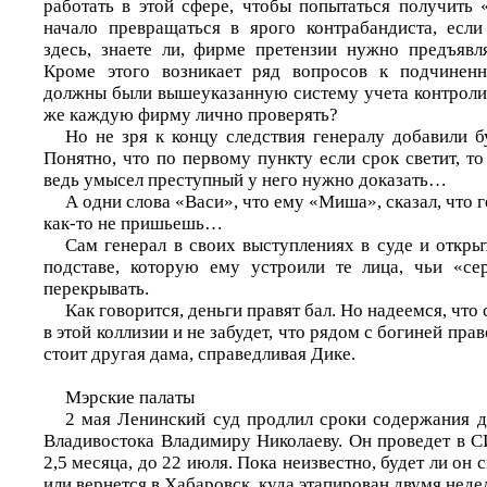
работать в этой сфере, чтобы попытаться получить 
начало превращаться в ярого контрабандиста, если
здесь, знаете ли, фирме претензии нужно предъявл
Кроме этого возникает ряд вопросов к подчиненн
должны были вышеуказанную систему учета контролир
же каждую фирму лично проверять?
Но не зря к концу следствия генералу добавили б
Понятно, что по первому пункту если срок светит, т
ведь умысел преступный у него нужно доказать…
А одни слова «Васи», что ему «Миша», сказал, что г
как-то не пришьешь…
Сам генерал в своих выступлениях в суде и откры
подставе, которую ему устроили те лица, чьи «се
перекрывать.
Как говорится, деньги правят бал. Но надеемся, что 
в этой коллизии и не забудет, что рядом с богиней пр
стоит другая дама, справедливая Дике.
Мэрские палаты
2 мая Ленинский суд продлил сроки содержания д
Владивостока Владимиру Николаеву. Он проведет в 
2,5 месяца, до 22 июля. Пока неизвестно, будет ли он
или вернется в Хабаровск, куда этапирован двумя неде