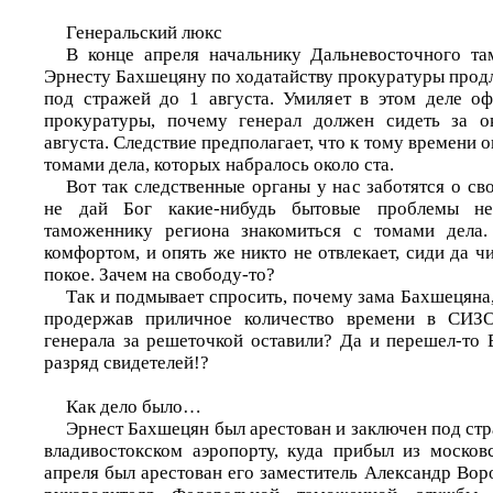
Генеральский люкс
В конце апреля начальнику Дальневосточного та
Эрнесту Бахшецяну по ходатайству прокуратуры прод
под стражей до 1 августа. Умиляет в этом деле о
прокуратуры, почему генерал должен сидеть за 
августа. Следствие предполагает, что к тому времени 
томами дела, которых набралось около ста.
Вот так следственные органы у нас заботятся о с
не дай Бог какие-нибудь бытовые проблемы н
таможеннику региона знакомиться с томами дела
комфортом, и опять же никто не отвлекает, сиди да ч
покое. Зачем на свободу-то?
Так и подмывает спросить, почему зама Бахшецяна
продержав приличное количество времени в СИЗО
генерала за решеточкой оставили? Да и перешел-то 
разряд свидетелей!?
Как дело было…
Эрнест Бахшецян был арестован и заключен под стр
владивостокском аэропорту, куда прибыл из москов
апреля был арестован его заместитель Александр Вор