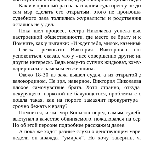
Как и в прошлый раз на заседания суда прессу не д
сам мэр сделать его открытым, этого не произошл
судебного зала толпились журналисты и родственни
остались не у дел.
Пока шел процесс, сестра Николаева успела выс
настроенной общественности, где место ее брату и 
Помните, как у цыганки: «И ждет тебя, милок, казенн
Слегка резковато Виктория Викторовна поп
успокоиться, сказав, что у «нее совершенно другие ин
другие интересы. Ведь кому-то супчик жидковат, кому-
парировала с намеком ей женщина.
Около 18-30 из зала вышел судья, а из открытой 
валокордином. Не зря, наверное, Виктория Николаев
плохое самочувствие брата. Хотя странно, откуда
некурящего, наркотой не балующегося, проблемы с 
пошла такая, как на пороге замаячит прокуратура 
срочно бежать к врачу?
Помнится, и экс-мэр Копылов перед самым судеб
выступал в качестве обвиняемого, пожаловался на серд
Но об этой персоне подробнее расскажем далее.
А пока же ходят разные слухи о действующем мэре.
недели он дважды “умирал”. Но хочу заверить, ч