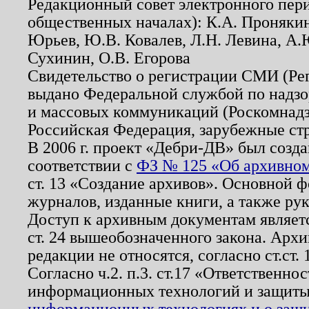
Редакционный совет электронного пер
общественных началах): К.А. Проняки
Юрьев, Ю.В. Ковалев, Л.Н. Левина, А.
Сухинин, О.В. Егорова
Свидетельство о регистрации СМИ (Р
выдано Федеральной службой по надзо
и массовых коммуникаций (Роскомнадзо
Российская Федерация, зарубежные ст
В 2006 г. проект «Дебри-ДВ» был созда
соответствии с
ФЗ № 125 «Об архивном
ст. 13 «Создание архивов». Основной ф
журналов, изданные книги, а также ру
Доступ к архивным документам являетс
ст. 24 вышеобозначенного закона. Арх
редакции не относятся, согласно ст.ст. 
Согласно ч.2. п.3. ст.17 «Ответственн
информационных технологий и защит
информационных технологиях и о защит