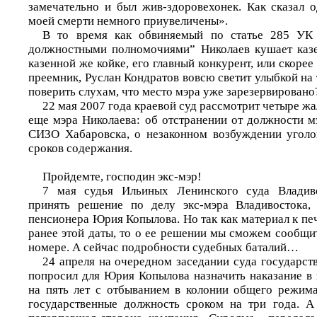
замечательно и был жив-здоровехонек. Как сказал о
моей смерти немного приувеличены».
В то время как обвиняемый по статье 285 УК
должностными полномочиями” Николаев кушает казе
казенной же койке, его главный конкурент, или скорее
преемник, Руслан Кондратов вовсю светит улыбкой на т
поверить слухам, что место мэра уже зарезервировано
22 мая 2007 года краевой суд рассмотрит четыре жа
еще мэра Николаева: об отстранении от должности м
СИЗО Хабаровска, о незаконном возбуждении уголо
сроков содержания.
Пройдемте, господин экс-мэр!
7 мая судья Ильиных Ленинского суда Владив
принять решение по делу экс-мэра Владивостока,
пенсионера Юрия Копылова. Но так как материал к пе
ранее этой даты, то о ее решении мы сможем сообщи
номере. А сейчас подробности судебных баталий…
24 апреля на очередном заседании суда государст
попросил для Юрия Копылова назначить наказание в
на пять лет с отбыванием в колонии общего режима
государственные должность сроком на три года. А