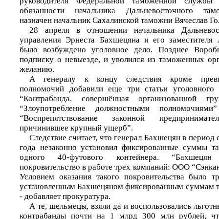
руководителя Федеральной таможенной службы
обязанности начальника Дальневосточного там
назначен начальник Сахалинской таможни Вячеслав Го
28 апреля в отношении начальника Дальневос
управления Эрнеста Бахшецяна и его заместителя 
было возбуждено уголовное дело. Позднее Вороб
подписку о невыезде, и уволился из таможенных ор
желанию.
А генералу к концу следствия кроме прев
полномочий добавили еще три статьи уголовного к
“Контрабанда, совершённая организованной гр
“Злоупотребление должностными полномочия
“Воспрепятствование законной предпринимател
причинившее крупный ущерб”.
Следствие считает, что генерал Бахшецян в период 
года незаконно установил фиксированные суммы т
одного 40-футового контейнера. “Бахшецян
покровительство в работе трех компаний: ООО “Сэнкан
Условием оказания такого покровительства было т
установленным Бахшецяном фиксированным суммам т
- добавляет прокуратура.
А те, шельмецы, взяли да и воспользовались льгот
контрабанды почти на 1 млрд 300 млн рублей, чт