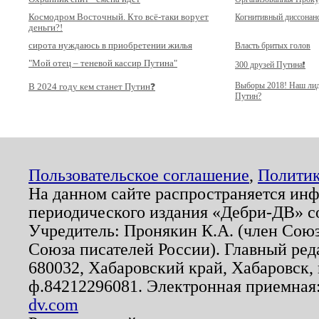
Космодром Восточный. Кто всё-таки ворует
Когнитивный диссонан
деньги?!
сирота нуждаюсь в приобретении жилья
Власть бритых голов
"Мой отец – теневой кассир Путина"
300 друзей Путина❗️
Выборы 2018! Наш ли
В 2024 году кем станет Путин❓
Путин?
Пользовательское соглашение
,
Политик
На данном сайте распространяется ин
периодического издания «Дебри-ДВ» с
Учредитель: Пронякин К.А. (член Союз
Союза писателей России). Главный ред
680032, Хабаровский край, Хабаровск, п
ф.84212296081. Электронная приемная
dv.com