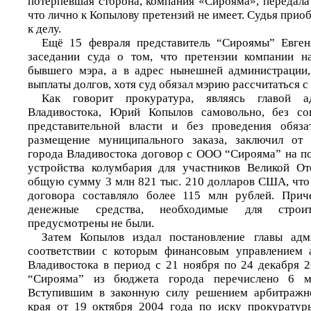
потерпевшая сторона, компания «Сирояма», передала 
что лично к Копылову претензий не имеет. Судья при
к делу.
Ещё 15 февраля представитель “Сироямы” Евген
заседании суда о том, что претензии компании н
бывшего мэра, а в адрес нынешней администрации,
выплаты долгов, хотя суд обязал мэрию рассчитаться с
Как говорит прокуратура, являясь главой а
Владивостока, Юрий Копылов самовольно, без со
представительной власти и без проведения обяза
размещение муниципального заказа, заключил от
города Владивостока договор с ООО “Сирояма” на по
устройства колумбария для участников Великой От
общую сумму 3 млн 821 тыс. 210 долларов США, что
договора составляло более 115 млн рублей. При
денежные средства, необходимые для строите
предусмотрены не были.
Затем Копылов издал постановление главы адм
соответствии с которым финансовым управлением 
Владивостока в период с 21 ноября по 24 декабря 
“Сирояма” из бюджета города перечислено 6 м
Вступившим в законную силу решением арбитражн
края от 19 октября 2004 года по иску прокуратур