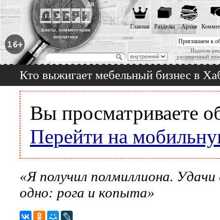
Главная
Разделы
Архив
Коммен
Приглашаем к о
Надоела рек
расширенный пои
Кто выжигает мебельный бизнес в Ха
Вы просматриваете о
Перейти на мобильну
«Я получил полмиллиона. Удачи 
одно: рога и копыта»