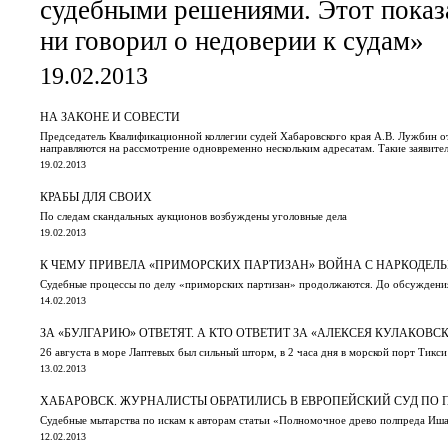
судебными решениями. Этот показа
ни говорил о недоверии к судам»
19.02.2013
НА ЗАКОНЕ И СОВЕСТИ
Председатель Квалификационной коллегии судей Хабаровского края А.В. Лужбин отч
направляются на рассмотрение одновременно нескольким адресатам. Такие заявите
19.02.2013
КРАБЫ ДЛЯ СВОИХ
По следам скандальных аукционов возбуждены уголовные дела
19.02.2013
К ЧЕМУ ПРИВЕЛА «ПРИМОРСКИХ ПАРТИЗАН» ВОЙНА С НАРКОДЕЛ
Судебные процессы по делу «приморских партизан» продолжаются. До обсуждения
14.02.2013
ЗА «БУЛГАРИЮ» ОТВЕТЯТ. А КТО ОТВЕТИТ ЗА «АЛЕКСЕЯ КУЛАКОВС
26 августа в море Лаптевых был сильный шторм, в 2 часа дня в морской порт Тикс
13.02.2013
ХАБАРОВСК. ЖУРНАЛИСТЫ ОБРАТИЛИСЬ В ЕВРОПЕЙСКИЙ СУД ПО 
Судебные мытарства по искам к авторам статьи «Полномочное древо полпреда Иша
12.02.2013