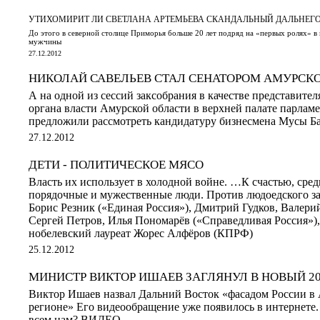
УТИХОМИРИТ ЛИ СВЕТЛАНА АРТЕМЬЕВА СКАНДАЛЬНЫЙ ДАЛЬНЕГО
До этого в северной столице Приморья больше 20 лет подряд на «первых ролях» в
мужчины
27.12.2012
НИКОЛАЙ САВЕЛЬЕВ СТАЛ СЕНАТОРОМ АМУРСК
А на одной из сессий заксобрания в качестве представите
органа власти Амурской области в верхней палате парлам
предложили рассмотреть кандидатуру бизнесмена Мусы Б
27.12.2012
ДЕТИ - ПОЛИТИЧЕСКОЕ МЯСО
Власть их использует в холодной войне. …К счастью, сре
порядочные и мужественные люди. Против людоедского за
Борис Резник («Единая Россия»), Дмитрий Гудков, Валери
Сергей Петров, Илья Пономарёв («Справедливая Россия»)
нобелевский лауреат Жорес Алфёров (КПРФ)
25.12.2012
МИНИСТР ВИКТОР ИШАЕВ ЗАГЛЯНУЛ В НОВЫЙ 20
Виктор Ишаев назвал Дальний Восток «фасадом России в
регионе» Его видеообращение уже появилось в интернете.
всем нам? ВИДЕО