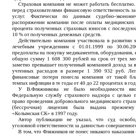
Страховая компания не может работать бесплатно.
перед страхователями финансовую ответственность з
услуг. Фактически по данным судебно-экономи
распоряжении компании после оплаты медицинских 
процента полученных страховых взносов с последую
10 % от полученных денежных средств.
Действительно компания участвовала в развитии 
лечебным учреждениям с 01.01.1999 по 30.06.200
предоплаты на покупку медикаментов, оборудования, 
общую сумму 1 608 300 рублей на срок от трех мес
заметно превышает полученный компанией доход за в
учтенных расходов в размере 1 390 932 руб. Легк
финансовые потери понесла компания от такой бла
темпах инфляции в те годы от 40 до 22 процентах в год
У В.Фляжникова не было необходимости вво
Федеральную службу страхового надзора с целью п
право проведения добровольного медицинского страх
(бессрочная) лицензия была выдана прежнем
«Колымская СК» в 1997 году.
Автор публикации не указал, что суд освобо
уголовной ответственности за давностью совершенног
В том, что Фляжников не понес никакого наказания -