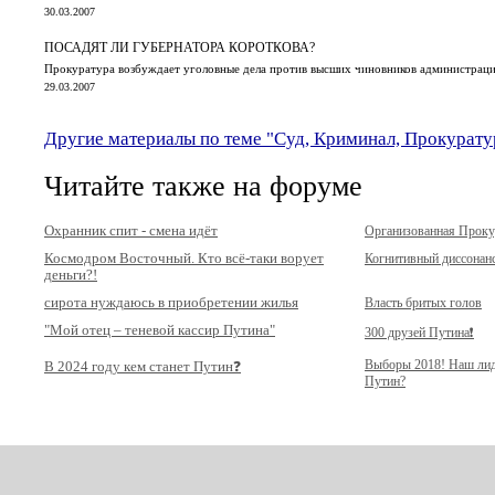
30.03.2007
ПОСАДЯТ ЛИ ГУБЕРНАТОРА КОРОТКОВА?
Прокуратура возбуждает уголовные дела против высших чиновников администрац
29.03.2007
Другие материалы по теме "Суд, Криминал, Прокурату
Читайте также на форуме
Охранник спит - смена идёт
Организованная Прок
Космодром Восточный. Кто всё-таки ворует
Когнитивный диссонан
деньги?!
сирота нуждаюсь в приобретении жилья
Власть бритых голов
"Мой отец – теневой кассир Путина"
300 друзей Путина❗️
Выборы 2018! Наш ли
В 2024 году кем станет Путин❓
Путин?