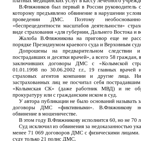
платных медицинских услуг в кассу лечебного учрежд
В.Фляжников был первый в России руководитель с
которому предъявлено обвинение в нарушении услов
проведении ДМС. Поэтому необоснован
«беспрецедентности масштабов деятельности» стра
виде страхования «для губернии, Дальнего Востока и в
Жалоба В.Фляжникова на приговор еще не рас
порядке Президиумом краевого суда и Верховным суд
Допрошены на предварительном следствии 
пострадавших и десятки врачей», а всего 58 граждан, в
заключивших договоры ДМС с «Колымской стра
01.01.1998 по 30.06.2002 г.г., 19 главных врачей 
страховых агентов компании и другие лица. Н
застрахованных лиц не посчитал себя пострадавшим 
«Колымская СК» (даже работник МВД) и не об
прокуратуру или с гражданским иском в суд.
У автора публикации не было оснований называть 
договоры ДМС «фиктивными». В.Фляжникову н
обвинение в мошеничестве.
В этом году В.Фляжникову исполнится 60, но не 70 л
Суд исключил из обвинения за недоказанностью ука
менее 71 069 договоров ДМС с физическими лицами.
суду только 21 полис ДМС.