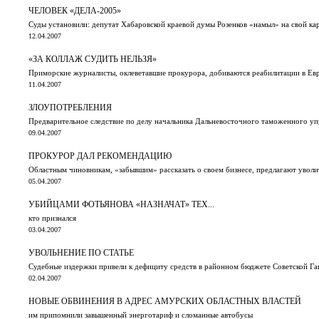
ЧЕЛОВЕК «ДЕЛА-2005»
Суды установили: депутат Хабаровской краевой думы Розенков «намыл» на свой ка
12.04.2007
«ЗА КОЛЛАЖ СУДИТЬ НЕЛЬЗЯ»
Приморские журналисты, оклеветавшие прокурора, добиваются реабилитации в Ев
11.04.2007
ЗЛОУПОТРЕБЛЕНИЯ
Предварительное следствие по делу начальника Дальневосточного таможенного уп
09.04.2007
ПРОКУРОР ДАЛ РЕКОМЕНДАЦИЮ
Областным чиновникам, «забывшим» рассказать о своем бизнесе, предлагают уволи
05.04.2007
УБИЙЦАМИ ФОТЬЯНОВА «НАЗНАЧАТ» ТЕХ...
кто признался
03.04.2007
УВОЛЬНЕНИЕ ПО СТАТЬЕ
Судебные издержки привели к дефициту средств в районном бюджете Советской Га
02.04.2007
НОВЫЕ ОБВИНЕНИЯ В АДРЕС АМУРСКИХ ОБЛАСТНЫХ ВЛАСТЕЙ
им припомнили завышенный энерготариф и сломанные автобусы