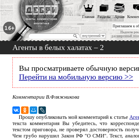
Главная
Разделы
Архив
Коммен
Приглашаем к о
Надоела рек
расширенный пои
Агенты в белых халатах – 2
Вы просматриваете обычную версию
Перейти на мобильную версию >>
Комментарии В.Фляжникова
Прошу опубликовать мой комментарий к статье
Аге
текста комментария Вы убедитесь, что корреспонд
текстом приговора, не проверял достоверность полу
Чем грубо нарушил Закон РФ "О СМИ". Текст, анало