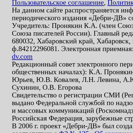
Пользовательское соглашение
,
Политик
На данном сайте распространяется ин
периодического издания «Дебри-ДВ» с
Учредитель: Пронякин К.А. (член Союз
Союза писателей России). Главный ред
680032, Хабаровский край, Хабаровск, п
ф.84212296081. Электронная приемная
dv.com
Редакционный совет электронного пер
общественных началах): К.А. Проняки
Юрьев, Ю.В. Ковалев, Л.Н. Левина, А.
Сухинин, О.В. Егорова
Свидетельство о регистрации СМИ (Р
выдано Федеральной службой по надзо
и массовых коммуникаций (Роскомнадзо
Российская Федерация, зарубежные ст
В 2006 г. проект «Дебри-ДВ» был созда