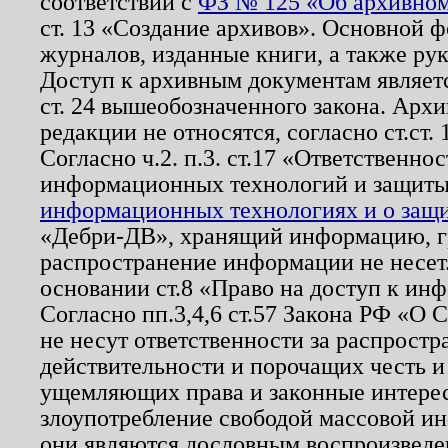
соответствии с
ФЗ № 125 «Об архивном
ст. 13 «Создание архивов». Основной ф
журналов, изданные книги, а также ру
Доступ к архивным документам являетс
ст. 24 вышеобозначенного закона. Арх
редакции не относятся, согласно ст.ст. 
Согласно ч.2. п.3. ст.17 «Ответственн
информационных технологий и защит
информационных технологиях и о защит
«Дебри-ДВ», хранящий информацию, гр
распространение информации не несет.
основании ст.8 «Право на доступ к ин
Согласно пп.3,4,6 ст.57 Закона РФ «О
не несут ответственности за распрост
действительности и порочащих честь и
ущемляющих права и законные интере
злоупотребление свободой массовой ин
они являются дословным воспроизведе