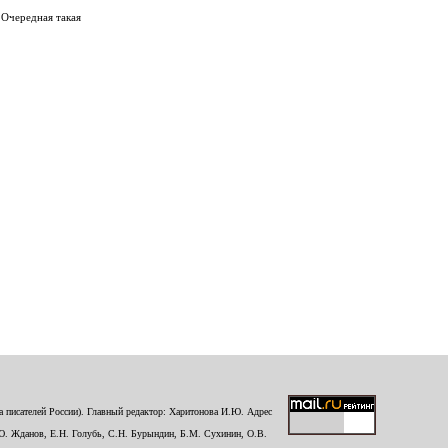
 Очередная такая
 писателей России). Главный редактор: Харитонова И.Ю. Адрес
Ю. Жданов, Е.Н. Голубь, С.Н. Бурындин, Б.М. Сухинин, О.В.