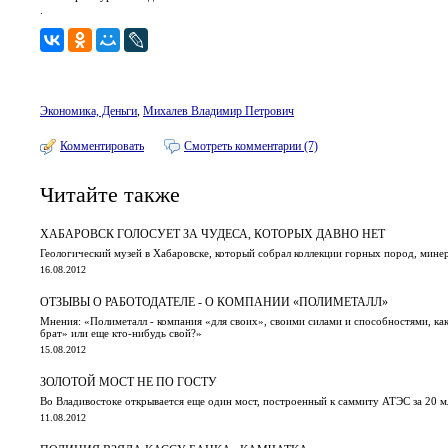
.
Экономика, Деньги
,
Михалев Владимир Петрович
Комментировать
Смотреть комментарии (7)
Читайте также
ХАБАРОВСК ГОЛОСУЕТ ЗА ЧУДЕСА, КОТОРЫХ ДАВНО НЕТ
Геологический музей в Хабаровске, который собрал коллекции горных пород, минер
16.08.2012
ОТЗЫВЫ О РАБОТОДАТЕЛЕ - О КОМПАНИИ «ПОЛИМЕТАЛЛ»
Мнения: «Полиметалл - компания «для своих», своими силами и способностями, как 
брат» или еще кто-нибудь свой?»
15.08.2012
ЗОЛОТОЙ МОСТ НЕ ПО ГОСТУ
Во Владивостоке открывается еще один мост, построенный к саммиту АТЭС за 20 
11.08.2012