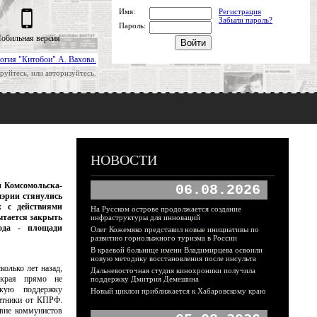
Имя:
Регистрация
Забыли пароль?
Пароль:
обильная версия
огия "Китобои" А. Вахова.
руйтесь, или авторизуйтесь.
НОВОСТИ
и Комсомольска-
06.08.2026
мэрии стянулись
х с действиями
На Русском острове продолжается создание
ытается закрыть
инфраструктуры для инноваций
ода - площади
Олег Кожемяко представил новые инициативы по
развитию горнолыжного туризма в России
В краевой больнице имени Владимирцева освоили
новую методику восстановления после инсульта
колько лет назад,
Дальневосточная студия кинохроники получила
 края прямо не
поддержку Дмитрия Демешина
скую поддержку
Новый циклон приближается к Хабаровскому краю
итники от КПРФ.
овне коммунистов