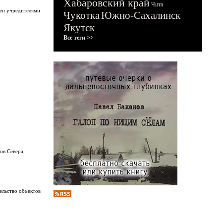
Хабаровский край
Чита
нен учредителями
Чукотка
Южно-Сахалинск
Якутск
Все теги >>
ов Севера,
ельство объектов