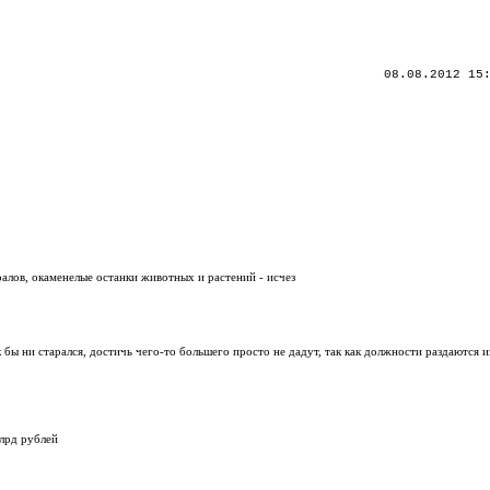
08.08.2012 15
алов, окаменелые останки животных и растений - исчез
бы ни старался, достичь чего-то большего просто не дадут, так как должности раздаются и
млрд рублей