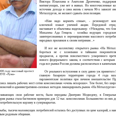
Виктора Ильюхина и Анатолия Дронченко, поддержи
митингующих, уже нет в живых. Но многочисленные ко
источник дохода и сама жизнь с начала 90-х зависит и
Металлургов, не желают сдавать свои позиции.
«Нам надо кормить семьи», - резюмирует кон
ключевой плакат уличной акции. Передовой отря
настаивает в объективы видеокамер: «Убеждены, что бл
Михалева Ада Генцель - хозяйка ведущих городских
заинтересованных в перенаправлении массового потреб
народных прилавков к своим витринам...»
И все же коллективу открытого рынка «На Металл
бороться не с хозяевами и тайными покровител
продмагов, а против повсеместного ускоренного прет
нового федерального закона, в соответствии с которым
года все рынки России должны располагаться в капитальн
2008 году массовый протест
От реального вступления в силу давно уж принятого
 МУП «Рума»
главную базарную территорию города 4 года наз
парламентские политики при личном вмешательстве Пр
зиса лишать рабочих мест сотни комсомольчан «очень нехорошо». Тем более, без шир
лномочий и административно-силовых методов ликвидировать рынок «На Металлургов»
стаивающих свои рабочие места, были переданы Дмитрию Медведеву, в Генеральн
ия рынка стала бастионом примерно для 12 тыс. комсомольчан. Большинство из них д
потребительскую корзину в супермаркетах.
рыбы, тысячи малоимущих потребителей остались без доступных по цене калорий, а на
льным родовым общинам.