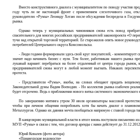
Вместо конструктивного диалога с муниципалитетом по поводу участия пр
году чуть ли не настоящий фронт с применением слезоточивого газа, отк
руководителю «Румы» Леониду Хегаю после обсуждения беспредела в Госдуме Р
рынка.
Однако теперь у муниципальных чиновников снова есть повод прибрат
спасительного для многих российских предпринимателей законопроекта «О перено
тучи над открытой торговой территорией. Ее старожилов опять новое руководс
потребителей Центрального округа Комсомольска.
- Люди годами формировали здесь свой круг покупателей, - комментирует с
значит надо начинать бизнес с нуля. Тем более, работникам нашего рынка пр
лукавый вариант: перебраться на более отдаленный от центра города рынок,
предпринимателей снова могут в любой момент выгнать. Никаких перспекти
протеста.
- Представители «Румы», якобы, на словах обещают придать вещевому
Законодательной думы Вадим Воеводин. - Но коллектив рынка озабочен реалиям
будет отсрочено. Ведь о приближении нового витка системного экономического к
По завершению митинга утром 30 июля организаторы массовой протестно
чтобы при личном общении попробовать хотя бы начать диалог о плановом,
Металлургов. Однако их давняя мечта пообщаться напрямую с главой города так
В канцелярию муниципальной власти в итоге вновь поступили письменно из
МУП «Румы» в связи с тем, что договор аренды с нами действует до 31.12.20
Юрий Ковалев (фото автора)
«Приамурские ведомости»