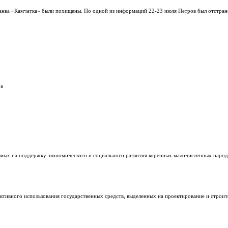
 банка «Камчатка» были похищены. По одной из информаций 22-23 июля Петров был отстра
ов
мых на поддержку экономического и социального развития коренных малочисленных народ
ктивного использования государственных средств, выделенных на проектирование и строит