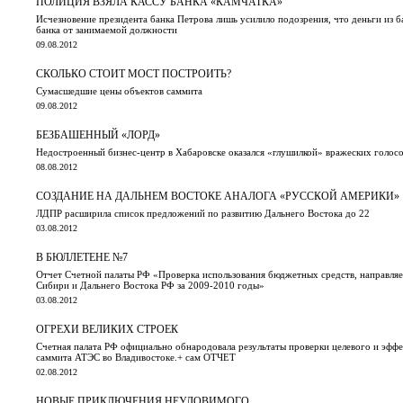
ПОЛИЦИЯ ВЗЯЛА КАССУ БАНКА «КАМЧАТКА»
Исчезновение президента банка Петрова лишь усилило подозрения, что деньги из
банка от занимаемой должности
09.08.2012
СКОЛЬКО СТОИТ МОСТ ПОСТРОИТЬ?
Сумасшедшие цены объектов саммита
09.08.2012
БЕЗБАШЕННЫЙ «ЛОРД»
Недостроенный бизнес-центр в Хабаровске оказался «глушилкой» вражеских голос
08.08.2012
СОЗДАНИЕ НА ДАЛЬНЕМ ВОСТОКЕ АНАЛОГА «РУССКОЙ АМЕРИКИ»
ЛДПР расширила список предложений по развитию Дальнего Востока до 22
03.08.2012
В БЮЛЛЕТЕНЕ №7
Отчет Счетной палаты РФ «Проверка использования бюджетных средств, направляе
Сибири и Дальнего Востока РФ за 2009-2010 годы»
03.08.2012
ОГРЕХИ ВЕЛИКИХ СТРОЕК
Счетная палата РФ официально обнародовала результаты проверки целевого и эффе
саммита АТЭС во Владивостоке.+ сам ОТЧЕТ
02.08.2012
НОВЫЕ ПРИКЛЮЧЕНИЯ НЕУЛОВИМОГО