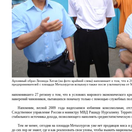
Архивный образ Леонида Хегая (на фото крайний слева) напоминает о том, что в 
предпринимателей с площади Металлургов вспыхнул также после ультиматума от
напомнившего 27 региону о том, что в условиях мирового экономического кри
намерений чиновников, пытавшихся поначалу только с помощью служебных по
Напомним, весной 2009 года видеозаписи избиения комсомольчан, от
Следственное управление России и министру МВД Рашиду Нургалиеву. Территор
стабильного источника дохода, позволяющего наполнять среднестатистическую 
Тем не менее, сегодня на площади Металлургов уже нет продавцов мяса и 
до сих пор не знают, где и как реализовать свои уловы, чтобы выжить национа