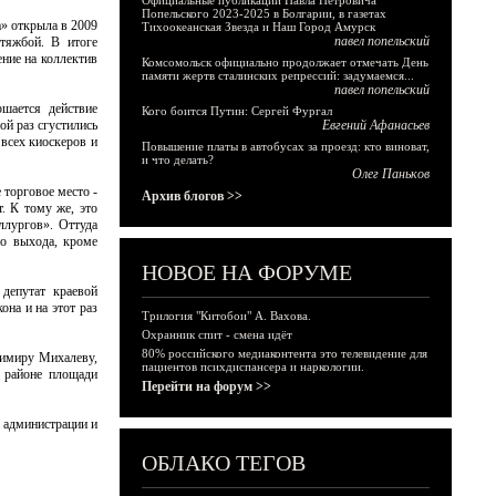
Официальные публикации Павла Петровича
Попельского 2023-2025 в Болгарии, в газетах
» открыла в 2009
Тихоокеанская Звезда и Наш Город Амурск
павел попельский
 тяжбой. В итоге
ние на коллектив
Комсомольск официально продолжает отмечать День
памяти жертв сталинских репрессий: задумаемся...
павел попельский
шается действие
Кого боится Путин: Сергей Фургал
ой раз сгустились
Евгений Афанасьев
 всех киоскеров и
Повышение платы в автобусах за проезд: кто виноват,
и что делать?
Олег Паньков
 торговое место -
Архив блогов >>
. К тому же, это
ллургов». Оттуда
го выхода, кроме
НОВОЕ НА ФОРУМЕ
депутат краевой
она и на этот раз
Трилогия "Китобои" А. Вахова.
Охранник спит - смена идёт
80% российского медиаконтента это телевидение для
димиру Михалеву,
пациентов психдиспансера и наркологии.
в районе площади
Перейти на форум >>
а администрации и
ОБЛАКО ТЕГОВ