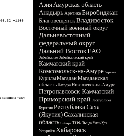
Азия
Амурская область
Биробиджан
Анадырь
Арктика
Владивосток
Благовещенск
:06:32 +1100
Восточный военный округ
Дальневосточный
федеральный округ
Дальний Восток
ЕАО
Забайкалье
Забайкальский край
Камчатский край
Комсомольск-на-Амуре
Корякия
Магадан
Магаданская
Курилы
область
Николаевск-на-Амуре
Находка
Петропавловск-Камчатский
Приморский край
з принципа «сват-
Республика
Республика Саха
Бурятия
(Якутия)
Сахалинская
область
ТОФ
Тында
Улан-Удэ
Сибирь
Хабаровск
Уссурийск