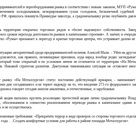
едпринимателей в переоборудовании рынка в соответствии с новым законом, МУП «Рума
лючением холодильников, игнорированием сухих голодовок, бесконечной судебной
Ф, пришлось покинуть Приамурье навсегда, а градоначальнику резко поубавить давле
ь территории открытых торговых рядов в «более надежную» собственность. Завер
се сроков перехода деятельности рынков в капитальные строения». А значит, в очередн
тво «Румы» призывает к переезду в крытые торговые центры, что устраивает далеко не
итуацию авторитетный среди предпринимателей политик Алексей Маля. - Уйти на другое
едлагаются, как правило, неликвидные прилавки, куда народ вообще редко заглядывает
 который тоже открытый и по условиям ничем не отличается от территории «На Мета
в. Никакой стратегии развития. Диктуемая чиновниками ситуация не оставляет ино
 рынку «На Металлургов» статус постоянно действующей ярмарки, - напоминает 
и дня сегодняшнего и не теряет надежду на то, что введение 271-го федерального зак
ризиса говорят сегодня многие аналитики, и отечественные, и зарубежные.
й акции пытались вручить резолюцию протестной акции лично градоначальнику Вла
 обоснованном и совместно реализованном переводе рынка в капитальное здание 
 и не осуществилась.
ложенные требования: «Прекратить террор в виде проверок со стороны торгового отдел
12 года. …Создать комфортные условия для работы в районе площади Металлургов».