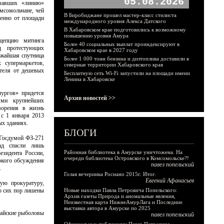
05.08.2026
вавших «линию»
мсомольчане, чей
В Биробиджане прошел мастер-класс стилиста
менно от площади
международного уровня Алекса Датского
В Хабаровском крае подготовились к возможному
повышению уровня Амура
цепцию митинга
Более 40 социальных выплат проиндексируют в
д протестующих
Хабаровском крае в 2027 году
ижайшая спутница
Более 1 000 тонн бензина и дизтоплива доставили в
 супермаркетов,
северные территории Хабаровского края
ителя от дешевых
Бесплатную сеть Wi-Fi запустили на площади имени
Ленина в Хабаровске
ургов» придется
Архив новостей >>
ями крупнейших
ворения в жизнь
 с 1 января 2013
ых зданиях.
БЛОГИ
 Госдумой ФЗ-271
ад спасли лишь
Районная библиотека в Амурске уничтожена. На
езидента России,
очереди библиотека Островского в Комсомольске?!
окого обсуждения
павел попельский
.
Голая вечеринка Роснано 2015г. Итог.
Евгений Афанасьев
ую прокуратуру,
о сих пор лишены
Новые находки Павла Петровича Попельского:
Архив газеты Природа и аномальные явления,
Неизвестная карта НижнеАмурЛага и Последние
выставки автора в Амурске по 2025
найские рыболовы
павел попельский