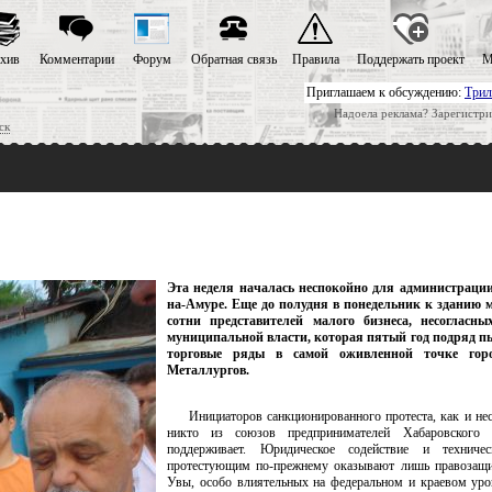
хив
Комментарии
Форум
Обратная связь
Правила
Поддержать проект
М
Приглашаем к обсуждению:
Трил
Надоела реклама? Зарегистри
ск
Эта неделя началась неспокойно для администраци
на-Амуре. Еще до полудня в понедельник к зданию 
сотни представителей малого бизнеса, несогласны
муниципальной власти, которая пятый год подряд п
торговые ряды в самой оживленной точке гор
Металлургов.
Инициаторов санкционированного протеста, как и нес
никто из союзов предпринимателей Хабаровского
поддерживает. Юридическое содействие и техниче
протестующим по-прежнему оказывают лишь правозащ
Увы, особо влиятельных на федеральном и краевом ур