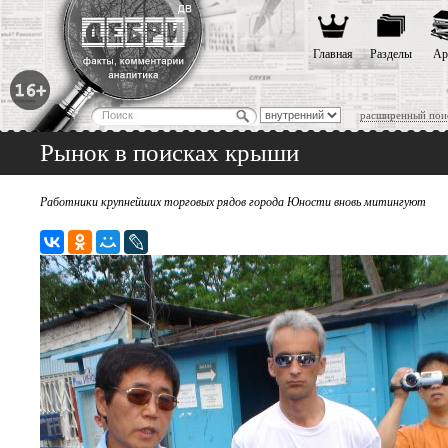
Главная
Разделы
Ар
расширенный пои
Рынок в поисках крыши
Работники крупнейших торговых рядов города Юности вновь митингуют