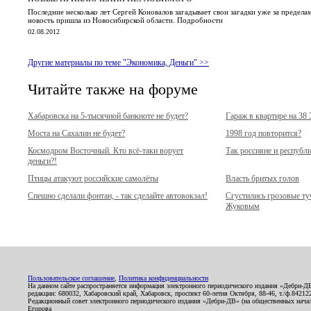
Последние несколько лет Сергей Коновалов загадывает свои загадки уже за предел
новость пришла из Новосибирской области. Подробности
02.08.2012
Другие материалы по теме "Экономика, Деньги" >>
Читайте также на форуме
Хабаровска на 5-тысячной банкноте не будет?
Гараж в квартире на 38
Моста на Сахалин не будет?
1998 год повторится?
Космодром Восточный. Кто всё-таки ворует
Так россияне и республ
деньги?!
Птицы атакуют российские самолёты
Власть бритых голов
Спешно сделали фонтан, - так сделайте автовокзал!
Сгустились грозовые т
Жуковым
Пользовательское соглашение
,
Политика конфиденциальности
На данном сайте распространяется информация электронного периодического издания «Дебри-Д
редакции: 680032, Хабаровский край, Хабаровск, проспект 60-летия Октября, 88-46, т./ф.8421
Редакционный совет электронного периодического издания «Дебри-ДВ» (на общественных нач
Егорова