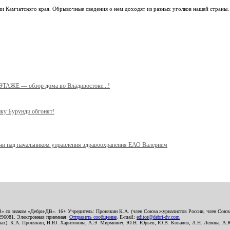
ами Камчатского края. Обрывочные сведения о нем доходят из разных уголков нашей страны.
 ЭТАЖЕ — обзор дома во Владивостоке...!
ику Бурунди обгонят!
учи над начальником управления здравоохранения ЕАО Валерием
В» со знаком «Дебри-ДВ». 16+ Учредитель: Пронякин К.А. (член Союза журналистов России, член Союза
2296081. Электронная приемная:
Отправить сообщение
. E-mail:
editor@debri-dv.com
алах): К.А. Пронякин, И.Ю. Харитонова, А.Э. Мирмович, Ю.Н. Юрьев, Ю.В. Ковалев, Л.Н. Левина, А.