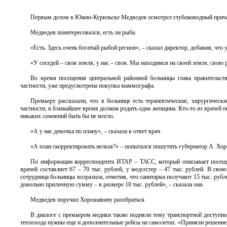
Первым делом в Южно-Курильске Медведев осмотрел глубоководный причал.
Медведев поинтересовался, есть ли рыба.
«Есть. Здесь очень богатый рыбой регион», – сказал директор, добавив, что у
«У соседей – своя земля, у нас – своя. Мы находимся на своей земле, свою
Во время посещения центральной районной больницы глава правительств
частности, уже предусмотрена покупка маммографа.
Премьеру рассказали, что в больнице есть терапевтические, хирургичес
частности, в ближайшее время должна родить одна женщина. Кто-то из врачей п
никаких сомнений быть бы не могло.
«А у нас девочка по плану», – сказала в ответ врач.
«А план скорректировать нельзя?» – попытался пошутить губернатор А. Хо
По информации корреспондента ИТАР – ТАСС, который описывает посещени
врачей составляет 67 – 70 тыс. рублей, у медсестер – 47 тыс. рублей. В сво
сотрудница больницы возразила, отметив, что санитарки получают 15 тыс. рубле
довольно приличную сумму – в размере 10 тыс. рублей», – сказала она.
Медведев поручил Хорошавину разобраться.
В диалоге с премьером медики также подняли тему транспортной доступно
теплохода нужны еще и дополнительные рейсы на самолетах. «Приняли решение, б