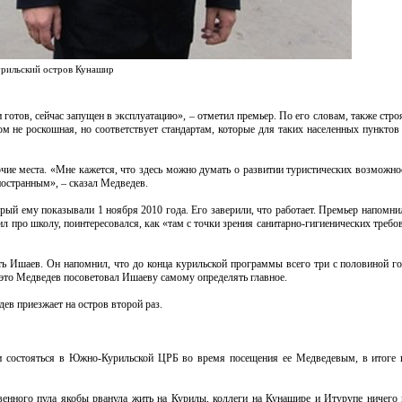
урильский остров Кунашир
 готов, сейчас запущен в эксплуатацию», – отметил премьер. По его словам, также стр
ом не роскошная, но соответствует стандартам, которые для таких населенных пунктов
чие места. «Мне кажется, что здесь можно думать о развитии туристических возможнос
ностранным», – сказал Медведев.
орый ему показывали 1 ноября 2010 года. Его заверили, что работает. Премьер напомн
ил про школу, поинтересовался, как «там с точки зрения санитарно-гигиенических требов
ь Ишаев. Он напомнил, что до конца курильской программы всего три с половиной год
 это Медведев посоветовал Ишаеву самому определять главное.
ев приезжает на остров второй раз.
ли состояться в Южно-Курильской ЦРБ во время посещения ее Медведевым, в итоге
венного пула якобы рванула жить на Курилы, коллеги на Кунашире и Итурупе ничего