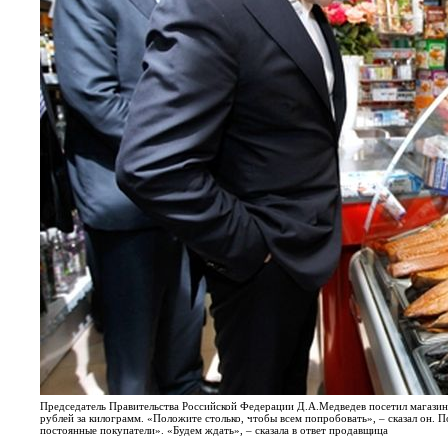
Председатель Правительства Российской Федерации Д.А.Медведев посетил магази
рублей за килограмм. «Положите столько, чтобы всем попробовать», – сказал он. П
постоянные покупатели». «Будем ждать», – сказала в ответ продавщица