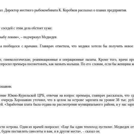
 Директор местного рыбокомбината К. Коробков рассказал о планах предприятия.
 соседей с этим дела обстоят хуже.
 рыбу ловим», – подчеркнул Медведев.
а пообщался с врачами. Главврач отметила, что медики хотели бы получить новое
кие, гинекологические, реанимационные и операционные палаты. Кроме того, врачи п
опросил премьера посоветовать, как назвать малыша. По его словам, если бы женщина ж
рошавин.
е Южно-Курильской ЦРБ, отвечая на вопрос премьера, главврач рассказала, что ср
ю очередь Хорошавин уточнил, что в целом на острове зарплата на уровне 38 тыс. ру
й. «Заработная плата была отдана на рассмотрение муниципального района, и у нас зарп
сти острова. Один из врачей попросил: «Еще бы один теплоход пустили». Медведев от
удем поставлять самолеты и вам, и в другие места», – сказал он.