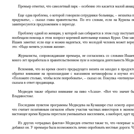
Премьер отметил, что самолетный парк – особенно это касается малой авиа
Еще одна проблема, о которой говорили сотрудники больницы, – нехватка 
придумать», – сказал глава правительства. По его словам, если на Курилы н
заинтересуются предложением о переезде.
Проблему одной из женщин, у которой сын собирается в этом году поступать
пообещали помощь в этом вопросе коренной жительнице южных Курил. Они заве
Ишаев заметил: если еще и можно надеяться, что молодой человек может верну
это: «Надо менять условия жизни».
Журналисты, сопровождавшие премьера, не согласились со словами Ишаев
много лет проработала в правительственном пуле и освещала деятельность Медве
Вспомнив, что во время своего предыдущего визита он заходил в продукт
обратил внимание на произошедшие с магазином метаморфозы и изучил его
«Положите столько, чтобы всем попробовать», – сказал он. Покупка «потянула»
сказала в ответ продавщица.
Медведев также обратил внимание на пиво «Асахи». «Вот что значит бы
Владивостоке.
Последним пунктом программы Медведева на Кунашире стал осмотр аэропор
что считает позитивным сигналом объем участия частных инвесторов в эконом
настоящее время Курилы перестали уменьшаться населением, а наоборот, идет п
Из других «отрадных фактов» Медведев отметил также то, что «впервые за
добавил он. У премьера была возможность лично опробовать местные дороги. Ча