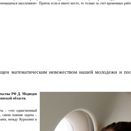
меньшаться населением». Приток если и имеет место, то только за счет временных раб
щен математическим невежеством нашей молодежи и поо
льства РФ Д. Медведев
инской области.
ть – «это единственный
, самая важная задача –
вами, между Курилами и