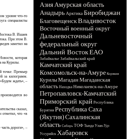
Азия
Амурская область
Биробиджан
Анадырь
Арктика
ом уровне что-то
Владивосток
Благовещенск
руга специалисты
Восточный военный округ
Дальневосточный
 Востока В. Ишаев
ока. При этом В.
федеральный округ
дведев заметил на
Дальний Восток
ЕАО
Новости, которая
Забайкалье
Забайкальский край
а на Курилы.
Камчатский край
Комсомольск-на-Амуре
й точке. Премьер
Корякия
й за килограмм.
Магадан
Магаданская
Курилы
 «Будем ждать», –
область
Николаевск-на-Амуре
Находка
Петропавловск-Камчатский
 производится во
Приморский край
Республика
Республика Саха
тельства сказал,
Бурятия
 отметил, что «в
(Якутия)
Сахалинская
область
ТОФ
Тында
Улан-Удэ
Сибирь
часть дороги», –
Хабаровск
Уссурийск