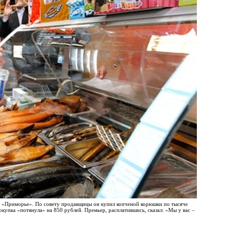
н «Приморье». По совету продавщицы он купил копченой корюшки по тысяче
окупка «потянула» на 850 рублей. Премьер, расплатившись, сказал: «Мы у вас –