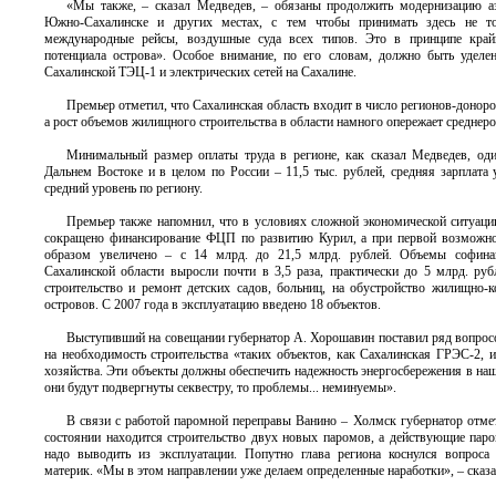
«Мы также, – сказал Медведев, – обязаны продолжить модернизацию а
Южно-Сахалинске и других местах, с тем чтобы принимать здесь не то
международные рейсы, воздушные суда всех типов. Это в принципе край
потенциала острова». Особое внимание, по его словам, должно быть удел
Сахалинской ТЭЦ-1 и электрических сетей на Сахалине.
Премьер отметил, что Сахалинская область входит в число регионов-донор
а рост объемов жилищного строительства в области намного опережает среднеро
Минимальный размер оплаты труда в регионе, как сказал Медведев, од
Дальнем Востоке и в целом по России – 11,5 тыс. рублей, средняя зарплата
средний уровень по региону.
Премьер также напомнил, что в условиях сложной экономической ситуаци
сокращено финансирование ФЦП по развитию Курил, а при первой возможн
образом увеличено – с 14 млрд. до 21,5 млрд. рублей. Объемы софина
Сахалинской области выросли почти в 3,5 раза, практически до 5 млрд. руб
строительство и ремонт детских садов, больниц, на обустройство жилищно-
островов. С 2007 года в эксплуатацию введено 18 объектов.
Выступивший на совещании губернатор А. Хорошавин поставил ряд вопрос
на необходимость строительства «таких объектов, как Сахалинская ГРЭС-2, и
хозяйства. Эти объекты должны обеспечить надежность энергосбережения в наш
они будут подвергнуты секвестру, то проблемы... неминуемы».
В связи с работой паромной переправы Ванино – Холмск губернатор отм
состоянии находится строительство двух новых паромов, а действующие паро
надо выводить из эксплуатации. Попутно глава региона коснулся вопроса 
материк. «Мы в этом направлении уже делаем определенные наработки», – сказа