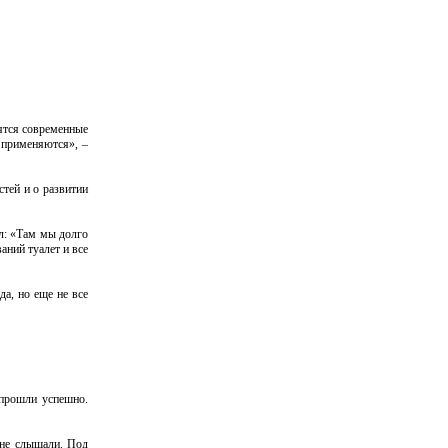
оятся современные
 применяются», –
тей и о развитии
ил: «Там мы долго
аний туалет и все
а, но еще не все
 прошли успешно.
 не слышали. Под