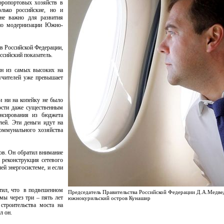
эропортовых хозяйств в
лько российские, но и
не важно для развития
ено модернизации Южно-
ов Российской Федерации,
ссийский показатель.
ин из самых высоких на
 учителей уже превышает
и ни на копейку не было
ости даже существенным
нсирования из бюджета
лей. Эти деньги идут на
коммунального хозяйства
ов. Он обратил внимание
 реконструкция сетевого
ей энергосистеме, и если
етил, что в подвешенном
Председатель Правительства Российской Федерации Д.А.Медве
мы через три – пять лет
южнокурильский остров Кунашир
строительства моста на
л он.