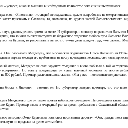
ции – устарел, а новые машины в необходимом количестве пока еще не выпускаются.
педагогов. «Я понимаю, что людей не заарканишь, нужно попробовать на межрегиональн
е хотят приезжать с Сахалина, то, возможно, из других частей Дальневосточного ок
 в вуз, удалось решить прямо на месте. И губернатор, и министр по развитию Дальнего
рили, что юноша сможет поступать на бюджетное отделение любого вуза Дальнего Вост
ться на Курилы, то рассчитывать на то, что чужие дети приедут туда, уже сложно. Ме
а. Они рассказали Медведеву, что московская журналистка Ольга Вовченко из РИА-
дева в первые месяцы его пребывания на посту президента, несколько лет назад приехал
овый магазин, Медведев не стал нарушать традицию и вновь побывал в той же торгово
 ассортимент. По совету продавщицы он купил копченой корюшки по тысяче рубле
 на 850 рублей. Премьер, расплатившись, сказал: «Мы у вас – постоянные покупатели».
ть ближе к Японии», – заметил он. Но губернатор заверил премьера, что это пиво
та Менделеево, где он также провел небольшое совещание. На совещании глава прави
ике Курил. Премьер также в очередной раз за время пребывания в Сахалинской области
риток».
 всю историю Южно-Курильска появилась нормальная дорога». «Она, правда, пока еще 
сть пути он проделал за рулем автомобиля.