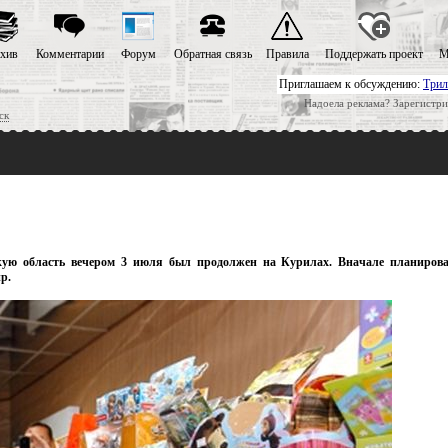
хив
Комментарии
Форум
Обратная связь
Правила
Поддержать проект
М
Приглашаем к обсуждению:
Трил
Надоела реклама? Зарегистри
ск
кую область вечером 3 июля был продолжен на Курилах. Вначале планировал
р.