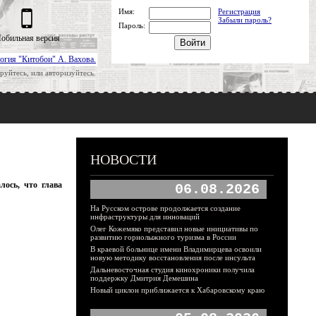
Имя:
Регистрация
Забыли пароль?
Пароль:
обильная версия
огия "Китобои" А. Вахова.
руйтесь, или авторизуйтесь.
НОВОСТИ
ось, что глава
06.08.2026
На Русском острове продолжается создание
инфраструктуры для инноваций
Олег Кожемяко представил новые инициативы по
развитию горнолыжного туризма в России
В краевой больнице имени Владимирцева освоили
новую методику восстановления после инсульта
Дальневосточная студия кинохроники получила
поддержку Дмитрия Демешина
Новый циклон приближается к Хабаровскому краю