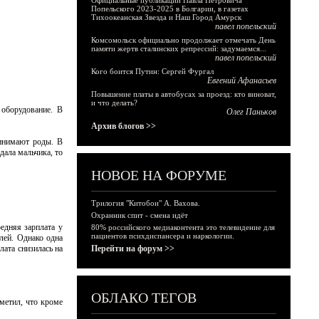
Официальные публикации Павла Петровича
Попельского 2023-2025 в Болгарии, в газетах
Тихоокеанская Звезда и Наш Город Амурск
павел попельский
Комсомольск официально продолжает отмечать День
памяти жертв сталинских репрессий: задумаемся...
павел попельский
Кого боится Путин: Сергей Фургал
Евгений Афанасьев
Повышение платы в автобусах за проезд: кто виноват,
и что делать?
 оборудование. В
Олег Паньков
Архив блогов >>
ринимают роды. В
дала мальчика, то
НОВОЕ НА ФОРУМЕ
Трилогия "Китобои" А. Вахова.
Охранник спит - смена идёт
едняя зарплата у
80% российского медиаконтента это телевидение для
пациентов психдиспансера и наркологии.
блей. Однако одна
лата снизилась на
Перейти на форум >>
ОБЛАКО ТЕГОВ
метил, что кроме