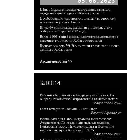
05.08.2026
В Биробиджане прошел мастер-класс стилиста
международного уровня Алекса Датского
В Хабаровском крае подготовились к возможному
повышению уровня Амура
Более 40 социальных выплат проиндексируют в
Хабаровском крае в 2027 году
Более 1 000 тонн бензина и дизтоплива доставили в
северные территории Хабаровского края
Бесплатную сеть Wi-Fi запустили на площади имени
Ленина в Хабаровске
Архив новостей >>
БЛОГИ
Районная библиотека в Амурске уничтожена. На
очереди библиотека Островского в Комсомольске?!
павел попельский
Голая вечеринка Роснано 2015г. Итог.
Евгений Афанасьев
Новые находки Павла Петровича Попельского:
Архив газеты Природа и аномальные явления,
Неизвестная карта НижнеАмурЛага и Последние
выставки автора в Амурске по 2025
павел попельский