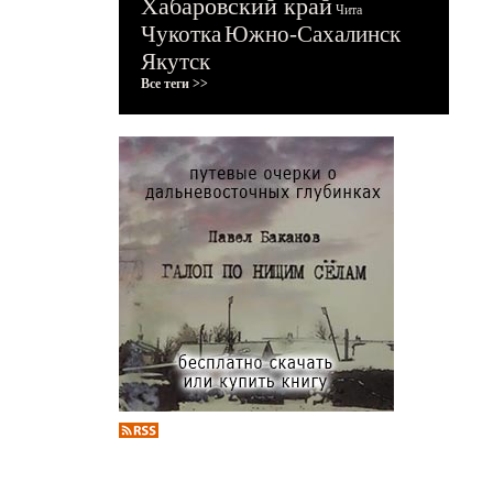
Хабаровский край
Чита
Чукотка
Южно-Сахалинск
Якутск
Все теги >>