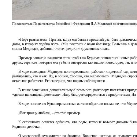
Председатель Правительства Российской Федерации Д.А.Медведев посетил южнок
«Порт развивается. Причал, когда мы были в прошлый раз, был практически
дома, в которых удобно жить. «Мы посетили с вами больницу. Больница в цел
сказал Медведев, добавив, что ее предстоит доукомплектовать.
Премьер заявил о важности того, чтобы на Курилах появлялись новые рабо
других сервисов, которые могут быть интересны как нашим инвесторам, так и и
В ходе совещания Медведев поинтересовался, работает ли детский сад, кот
разбирались, что и как. Ну, в общем, хорошо, что он работает». Медведев спрос
остальное работает». Его заверили, что нормы соблюдаются.
В конце совещания дополнительную весомость разговору попытался придат
«деньги наполнены проектами». Надо быстрее определяться с приоритетами. На
В ходе посещения Кунашира местные жители обратили внимание, что Медвед
«Бог троицу любит», – ответил премьер.
К сказанному остается добавить, что роды, которые вот-вот должны бы
Родилась девочка.
О московской журналистке по фамилии Вовченко, которая из правительст