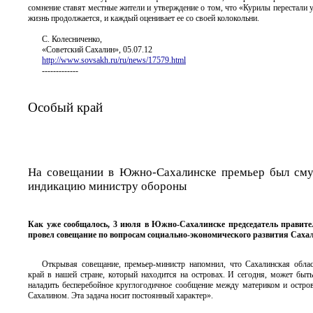
сомнение ставят местные жители и утверждение о том, что «Курилы перестали у
жизнь продолжается, и каждый оценивает ее со своей колокольни.
С. Колесниченко,
«Советский Сахалин», 05.07.12
http://www.sovsakh.ru/ru/news/17579.html
-------------
Особый край
На совещании в Южно-Сахалинске премьер был сму
индикацию министру обороны
Как уже сообщалось, 3 июля в Южно-Сахалинске председатель правите
провел совещание по вопросам социально-экономического развития Сахал
Открывая совещание, премьер-министр напомнил, что Сахалинская облас
край в нашей стране, который находится на островах. И сегодня, может быть
наладить бесперебойное круглогодичное сообщение между материком и остро
Сахалином. Эта задача носит постоянный характер».