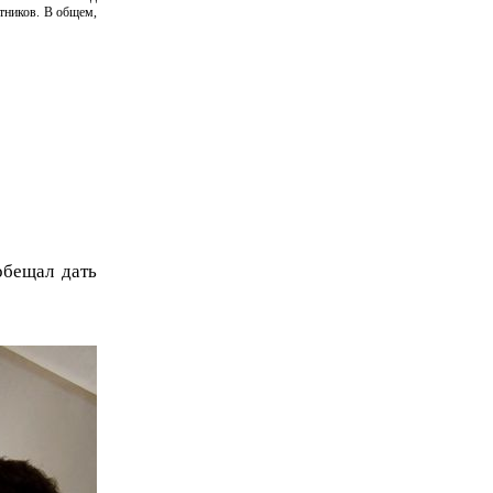
отников. В общем,
бещал дать