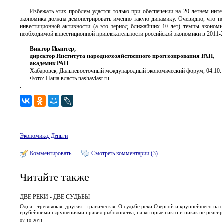
Избежать этих проблем удастся только при обеспечении на 20-летнем инте
экономика должна демонстрировать именно такую динамику. Очевидно, что п
инвестиционной активности (а это период ближайших 10 лет) темпы эконом
необходимой инвестиционной привлекательности российской экономики в 2011-20
Виктор Ивантер,
директор Института народнохозяйственного прогнозирования РАН,
академик РАН
Хабаровск, Дальневосточный международный экономический форум, 04.10.
Фото: Наша власть nashavlast.ru
.
Экономика, Деньги
Комментировать
Смотреть комментарии (3)
Читайте также
ДВЕ РЕКИ - ДВЕ СУДЬБЫ
Одна - тревожная, другая - трагическая. О судьбе реки Озерной и крупнейшего на с
грубейшими нарушениями правил рыболовства, на которые никто и никак не реаги
07.10.2011