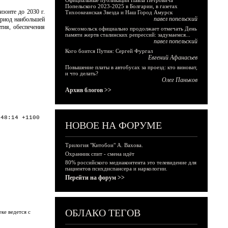
Официальные публикации Павла Петровича
Попельского 2023-2025 в Болгарии, в газетах
изонте до 2030 г.
Тихоокеанская Звезда и Наш Город Амурск
павел попельский
ериод наибольшей
тия, обеспечения
Комсомольск официально продолжает отмечать День
памяти жертв сталинских репрессий: задумаемся...
павел попельский
Кого боится Путин: Сергей Фургал
Евгений Афанасьев
Повышение платы в автобусах за проезд: кто виноват,
и что делать?
Олег Паньков
Архив блогов >>
:48:14 +1100
НОВОЕ НА ФОРУМЕ
Трилогия "Китобои" А. Вахова.
Охранник спит - смена идёт
80% российского медиаконтента это телевидение для
пациентов психдиспансера и наркологии.
Перейти на форум >>
ОБЛАКО ТЕГОВ
ке ведется с