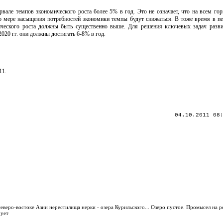
рвале темпов экономического роста более 5% в год. Это не означает, что на всем гор
о мере насыщения потребностей экономики темпы будут снижаться. В тоже время в п
ического роста должны быть существенно выше. Для решения ключевых задач разви
20 гг. они должны достигать 6-8% в год.
11.
04.10.2011 08
еверо-востоке Азии нерестилища нерки - озера Курильского... Озеро пустое. Промысел на ре
рует