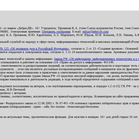
В» со знаком «Дебри-ДВ». 16+ Учредитель: Пронякин К.А. (член Союза журналистов России, член Союза
2296081. Электронная приемная:
Отправить сообщение
. E-mail:
editor@debri-dv.com
алах): К.А. Пронякин, И.Ю. Харитонова, А.Э. Мирмович, Ю.Н. Юрьев, Ю.В. Ковалев, Л.Н. Левина, А.
льной службой по надзору в сфере связи, информационных технологий и массовых коммуникаций (Роском
№ 125 «Об архивном деле в Российской Федерации»
, согласно п. 2 ст. 13 «Создание архивов». Основно
ется открытым в электронном виде, согласно п. 1 ст. 24 вышеобозначенного закона. Архивные документы 
ионных технологий и защиты информации»
Закона РФ «Об информации, информационных технологиях и о за
я основываются и работают на основании ст.8 «Право на доступ к информации» ФЗ-149.
 ответственности за распространение сведений, не соответствующих действительности и порочащих чест
урналиста: ...если они являются дословным воспроизведением сообщений и материалов или их фрагмент
орое может быть установлено и привлечено к ответственности за данное нарушение законодательства Рос
«О практике применения судами Закона РФ «О средствах массовой информации», «по делам, вытекающим 
вправе вмешиваться в деятельность редакции, в ходе которой определяется содержание сообщений и мат
одлежит возложению на авторов, а по опубликованию опровержения, в порядке ч.2 ст.152 ГК РФ - на уч
ожко, Н.В.Пестовой.
ереписку с авторами.
тственны, соответственно, исключительно их правообладатели и авторы. Комментарии на сайте приравне
я» Федерального закона от 12.06.2002 г. № 67-ФЗ «Об основных гарантиях избирательных прав и права н
ацию (обнародование) - едино - сайт, без оплаты - безвозмездно/бесплатно.
ии на актуальные темы, просветительские функции. Для мужчин и женщин. 16+ для детей старше 16 лет.