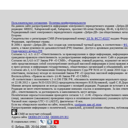
Пользовательское соглашение
,
Политика конфиденциальности
На данном сайте распространяется информация электронного периодического издания «Дебри-Д
редакции: 680032, Хабаровский край, Хабаровск, проспект 60-летия Октября, 88-46, т./ф.8421
Редакционный совет электронного периодического издания «Дебри-ДВ» (на общественных нач
Егорова
Свидетельство о регистрации СМИ (Регистрационный номер)
ЭЛ № ФС77-45537
выдано Федера
Федерация, зарубежные страны.
В 2006 г. проект «Дебри-ДВ» был создан как электронный частный архив, в соответствии с
ФЗ 
книги, а также рукописи по дальневосточной (РФ) тематике. Доступ к архивным документам явля
Гражданского кодекса РФ
.
Согласно ч.2. п.3. ст.17 «Ответственность за правонарушения в сфере информации, информац
гражданско-правовую ответственность за распространение информации не несет. Сайт и редакци
Согласно пп.3,4,6 ст.57 Закона РФ «О СМИ», «Редакция, главный редактор, журналист не несут
либо представляющих собой злоупотребление свободой массовой информации и (или) правами ж
в пресс-релизах и информация государственных, общественных организаций и объединений), кот
Согласно абз.3, п.13 Постановления Пленума Верховного Суда РФ №16 от 15 июня 2010 года 
ответчиком, поскольку исходя из положений Закона РФ «О средствах массовой информации» не 
Воспользуйтесь «Правом на ответ» (ст.46 Закона РФ «О СМИ»).
«В соответствии с положением ч.3 ст.196 ГПК РФ, обязанность компенсации морального вреда п
от 22.08.2012 г. (дело №33-5325/2012) председательствующего И.И.Куликовой, судей С.И.Дор
Мнения авторов материалов не всегда совпадают с позицией редакции. Редакция не вступает в п
Редакция не несет ответственность за содержание внешних ссылок и комментариев. За них отве
ДВ», ответственность за достоверность и наполняемость несут авторы.
Политические опросы/голосования проводятся согласно ч.2. ст.46 «Опросы общественного мнени
(лица), заказавшее (заказавших) проведение опроса и оплатившее (оплативших) указанную публик
Часовой пояс сервера UTC+11 (AEST), фактически +8 мск.
Если вы обнаружили ошибки на сайте, пожалуйста,
сообщите нам об этом
.
Распространение информации о политической, социальной, духовной жизни общества, публикац
СМИ не получает субсидий.
Адреса сайта:
DEBRI-DV.COM
,
DEBRI-DV.RU
.
В социальных сетях:
© Дебри-ДВ, 20.04.2006 - 2026