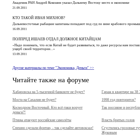
Академик РАН Андрей Кокошин указал Дальнему Востоку место в экономике
21.09.2011
КТО ТАКОЙ ИВАН МИХНОВ?
Дальневосточные рыбацкие капитаны попадают под суд по вине крабового промыш
16.09.2011
ПОЛПРЕД ИШАЕВ ОТДАЛ ДОЛЖНОЕ КИТАЙЦАМ
«Надо понимать, что если Китай не будет развиваться, то даже ресурсы нам постав
ущерб своей территории...»
13.09.2011
Другие материалы по теме "Экономика, Деньги" >>
Читайте также на форуме
Хабаровска на 5-тысячной банкноте не будет?
Гараж в квартире на 38
Моста на Сахалин не будет?
1998 год повторится?
Космодром Восточный. Кто всё-таки ворует
Так россияне и республ
деньги?!
Птицы атакуют российские самолёты
Власть бритых голов
Спешно сделали фонтан, - так сделайте автовокзал!
Сгустились грозовые т
Жуковым