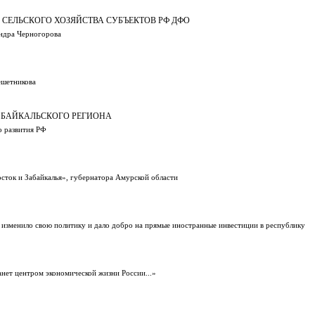
 СЕЛЬСКОГО ХОЗЯЙСТВА СУБЪЕКТОВ РФ ДФО
андра Черногорова
ешетникова
И БАЙКАЛЬСКОГО РЕГИОНА
о развития РФ
сток и Забайкалья», губернатора Амурской области
 изменило свою политику и дало добро на прямые иностранные инвестиции в республику
анет центром экономической жизни России...»