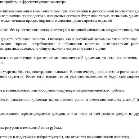
ие проблем инфраструктурного характера.
ссийской экономики возможно только при обеспечении в долгосрочной перспективе (до
учае динамика производства в несырьевых секторах будет значительно превышать дина
и может начаться процесс ощутимого снижения доли сырьевых отраслей.
можен без существенного роста инвестиций в основной капитал как государственных, так
 где есть потенциал развития. Очевидно, что в российской экономике такой потенциал 
тельским спросом, потребностями в обновлении капитала, возможностями рост
рактеристики доходности, общую экономическую ситуацию в стране.
тся сами текущие характеристики экономической динамики, то есть низкие темпы 
ти.
сударства, бизнеса, иностранного капитала. В свою очередь, низкие темпы роста экон
ной стратегии. Более того, низкие темпы развития экономики не будут стимулиров
дет к возникновению или обострению следующих макроэкономических проблем:
нению зависимости динамики экономического роста от изменения внешних условий (
ественного перераспределения доходов, в том числе за счет изъятия средств из др
х ресурсов и технологий из-за рубежа;
естиции в поддержание инфраструктуры, что отразится на уровне жизни населения;