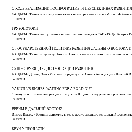
О ХОДЕ РЕАЛИЗАЦИИ ГОСПРОГРАММЫ И ПЕРСПЕКТИВАХ РАЗВИТИЯ
V-й ДМЭФ. Тезисы к докладу заместителя министра сельского хозяйства РФ Алекс
04.10.2011
ГРУЗОПОТОКИ
V-й ДМЭФ. Тезисы выступления старшего вице-президента ОАО «РЖД» Валерия Р
04.10.2011
О ГОСУДАРСТВЕННОЙ ПОЛИТИКЕ РАЗВИТИЯ ДАЛЬНЕГО ВОСТОКА 
V-й ДМЭФ. Тезисы из доклада Романа Панова, заместителя министра региональног
04.10.2011
СУЩЕСТВУЮЩИЕ ДИСПРОПОРЦИИ РАЗВИТИЯ
V-й ДМЭФ. Доклад Олега Кожемяко, председателя Совета Ассоциации «Дальний Во
04.10.2011
YAKUTIA’S RICHES: WAITING FOR A ROAD OUT
Сенсационное заявление президента Якутии в Лондоне: Федеральное правительство
03.10.2011
ВЕРИМ В ДАЛЬНИЙ ВОСТОК!
Виктор Ишаев: «Времена меняются, и через десять-двадцать лет Дальний Восток ст
30.09.2011
КРАЙ У ПРОПАСТИ