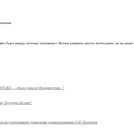
ленника
лять будет некуда, поэтому отношения с Китаем развивать просто необходимо, но на наших 
 ЭТАЖЕ — обзор дома во Владивостоке...!
ику Бурунди обгонят!
учи над начальником управления здравоохранения ЕАО Валерием