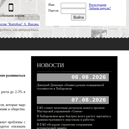
Имя:
Регистрация
Забыли пароль?
Пароль:
обильная версия
огия "Китобои" А. Вахова.
руйтесь, или авторизуйтесь.
НОВОСТИ
чно развиваться
08.08.2026
Дмитрий Демешин объявил режим повышенной
готовности в Хабаровске
 роста до 2-3% в
07.08.2026
ов, которые надо
ЕАО станет пилотным регионом нового проекта
ления и общества.
Мастерской управления «Сенеж»
В Хабаровском крае быстрее всего растут зарплаты у
административного персонала и рабочих
икнут проблемы с
В ЕАО обсудили стратегию сохранения
дется отвлекать
исторической памяти