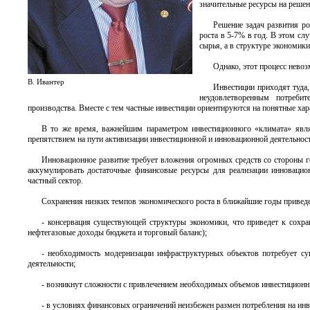
значительные ресурсы на решен
Решение задач развития ро
роста в 5-7% в год. В этом сл
сырья, а в структуре экономик
Однако, этот процесс невоз
В. Ивантер
Инвестиции приходят туда,
неудовлетворенным потреби
производства. Вместе с тем частные инвестиции ориентируются на понятные ха
В то же время, важнейшим параметром инвестиционного «климата» являю
препятствием на пути активизации инвестиционной и инновационной деятельнос
Инновационное развитие требует вложения огромных средств со стороны го
аккумулировать достаточные финансовые ресурсы для реализации инновацион
частный сектор.
Сохранения низких темпов экономического роста в ближайшие годы приве
- консервация существующей структуры экономики, что приведет к сохра
нефтегазовые доходы бюджета и торговый баланс);
- необходимость модернизации инфраструктурных объектов потребует сущ
деятельности;
- возникнут сложности с привлечением необходимых объемов инвестиционны
- в условиях финансовых ограничений неизбежен размен потребления на инв