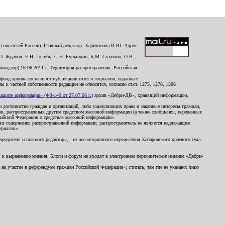
 писателей России). Главный редактор: Харитонова И.Ю. Адрес
Ю. Жданов, Е.Н. Голубь, С.Н. Бурындин, Б.М. Сухинин, О.В.
надзор) 16.06.2011 г. Территория распространения: Российская
й фонд архива составляют публикации газет и журналов, изданные
к частной собственности редакции не относятся, согласно ст.ст. 1275, 1276, 1306
щите информации» (ФЗ-149 от 27.07.06 г.)
архив «Дебри-ДВ», хранящий информацию,
ь и достоинство граждан и организаций, либо ущемляющих права и законные интересы граждан,
ов, распространенных другим средством массовой информации (а также сообщения, переданные
сийской Федерации о средствах массовой информации».
из содержания распространенной информации, распространитель не является надлежащим
ериалов».
редителя и главного редактор», - из апелляционного определения Хабаровского краевого суда
ны к выражению мнения. Блоги и форум не входят в электронное периодическое издание «Дебри-
а участие в референдуме граждан Российской Федерации»; считать, там где не указано: лицо