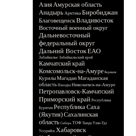
Азия
Амурская область
Биробиджан
Анадырь
Арктика
Владивосток
Благовещенск
Восточный военный округ
Дальневосточный
федеральный округ
Дальний Восток
ЕАО
Забайкалье
Забайкальский край
Камчатский край
Комсомольск-на-Амуре
Корякия
Магадан
Магаданская
Курилы
область
Николаевск-на-Амуре
Находка
Петропавловск-Камчатский
Приморский край
Республика
Республика Саха
Бурятия
(Якутия)
Сахалинская
область
ТОФ
Тында
Улан-Удэ
Сибирь
Хабаровск
Уссурийск