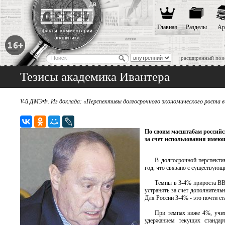
Главная
Разделы
Ар
расширенный пои
Тезисы академика Ивантера
V-й ДМЭФ. Из доклада: «Перспективы долгосрочного экономического роста в
По своим масштабам российс
за счет использования имею
В долгосрочной перспекти
год, что связано с существую
Темпы в 3-4% прироста ВВП
устранять за счет дополнитель
Для России 3-4% - это почти с
При темпах ниже 4%, учит
удержанием текущих стандарт