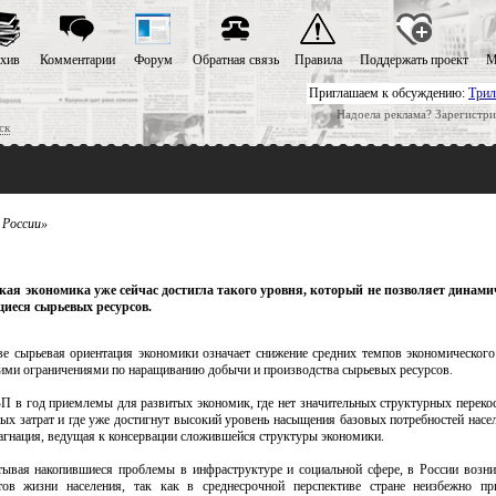
хив
Комментарии
Форум
Обратная связь
Правила
Поддержать проект
М
Приглашаем к обсуждению:
Трил
Надоела реклама? Зарегистри
ск
 России»
кая экономика уже сейчас достигла такого уровня, который не позволяет динами
щиеся сырьевых ресурсов.
ве сырьевая ориентация экономики означает снижение средних темпов экономического
щими ограничениями по наращиванию добычи и производства сырьевых ресурсов.
 в год приемлемы для развитых экономик, где нет значительных структурных перекос
ных затрат и где уже достигнут высокий уровень насыщения базовых потребностей насе
тагнация, ведущая к консервации сложившейся структуры экономики.
ывая накопившиеся проблемы в инфраструктуре и социальной сфере, в России возн
ов жизни населения, так как в среднесрочной перспективе стране неизбежно при