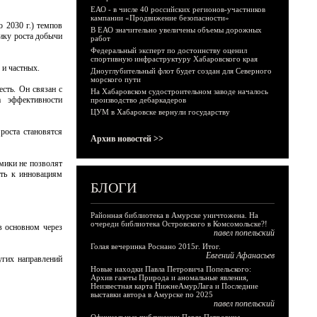
ЕАО - в числе 40 российских регионов-участников
кампании «Продвижение безопасности»
 2030 г.) темпов
В ЕАО значительно увеличены объемы дорожных
мику роста добычи
работ
Федеральный эксперт по достоинству оценил
спортивную инфраструктуру Хабаровского края
 и частных.
Дноуглубительный флот будет создан для Северного
морского пути
есть. Он связан с
На Хабаровском судостроительном заводе началось
а эффективности
производство дебаркадеров
ЦУМ в Хабаровске вернули государству
роста становятся
Архив новостей >>
омики не позволят
ать к инновациям
БЛОГИ
Районная библиотека в Амурске уничтожена. На
очереди библиотека Островского в Комсомольске?!
в основном через
павел попельский
Голая вечеринка Роснано 2015г. Итог.
Евгений Афанасьев
угих направлений
Новые находки Павла Петровича Попельского:
Архив газеты Природа и аномальные явления,
Неизвестная карта НижнеАмурЛага и Последние
выставки автора в Амурске по 2025
павел попельский