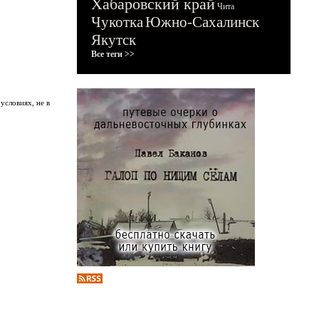
Хабаровский край
Чита
Чукотка
Южно-Сахалинск
Якутск
Все теги >>
условиях, не в