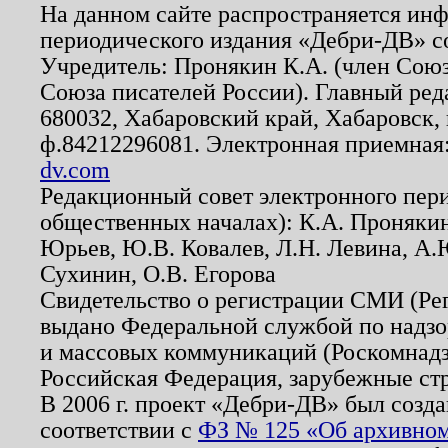
На данном сайте распространяется ин
периодического издания «Дебри-ДВ» с
Учредитель: Пронякин К.А. (член Союз
Союза писателей России). Главный ред
680032, Хабаровский край, Хабаровск, п
ф.84212296081. Электронная приемная
dv.com
Редакционный совет электронного пер
общественных началах): К.А. Проняки
Юрьев, Ю.В. Ковалев, Л.Н. Левина, А.
Сухинин, О.В. Егорова
Свидетельство о регистрации СМИ (Р
выдано Федеральной службой по надзо
и массовых коммуникаций (Роскомнадзо
Российская Федерация, зарубежные ст
В 2006 г. проект «Дебри-ДВ» был созда
соответствии с
ФЗ № 125 «Об архивном