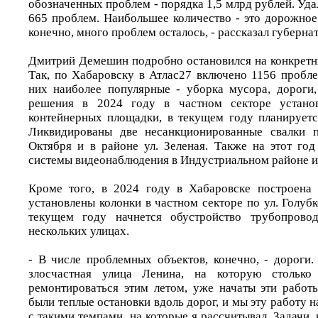
обозначенных проблем - порядка 1,5 млрд рублей. Уда
665 проблем. Наибольшее количество - это дорожное
конечно, много проблем осталось, - рассказал губернат
Дмитрий Демешин подробно остановился на конкретны
Так, по Хабаровску в Атлас27 включено 1156 пробл
них наиболее популярные - уборка мусора, дороги,
решения в 2024 году в частном секторе устано
контейнерных площадки, в текущем году планируетс
Ликвидированы две несанкционированные свалки п
Октября и в районе ул. Зеленая. Также на этот год
системы видеонаблюдения в Индустриальном районе и 
Кроме того, в 2024 году в Хабаровске построена 
установлены колонки в частном секторе по ул. Голубко
текущем году начнется обустройство трубопрово
нескольких улицах.
- В числе проблемных объектов, конечно, - дороги.
злосчастная улица Ленина, на которую столько
ремонтироваться этим летом, уже начаты эти работ
были теплые остановки вдоль дорог, и мы эту работу н
с такими темпами, на которые я рассчитывал. Задачи, 