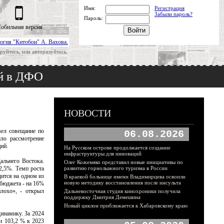
Имя:
Регистрация
Забыли пароль?
Пароль:
обильная версия
огия "Китобои" А. Вахова.
руйтесь, или авторизуйтесь.
ей в ДФО
НОВОСТИ
ел совещание по
06.08.2026
ло рассмотрение
ий.
На Русском острове продолжается создание
инфраструктуры для инноваций
льнего Востока.
Олег Кожемяко представил новые инициативы по
2,5%. Темп роста
развитию горнолыжного туризма в России
дится на одном из
В краевой больнице имени Владимирцева освоили
новую методику восстановления после инсульта
бюджета - на 16%
плохо», - открыл
Дальневосточная студия кинохроники получила
поддержку Дмитрия Демешина
Новый циклон приближается к Хабаровскому краю
инамику. За 2024
и 103,2 % к 2023