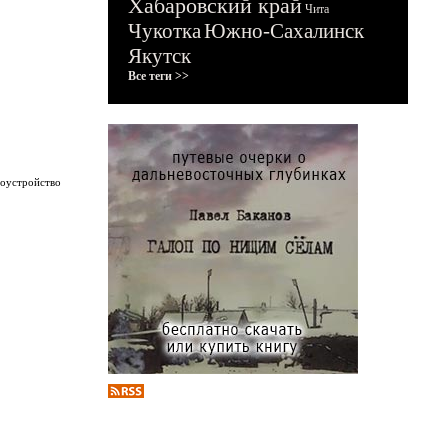
Хабаровский край
Чита
Чукотка
Южно-Сахалинск
Якутск
Все теги >>
гоустройство