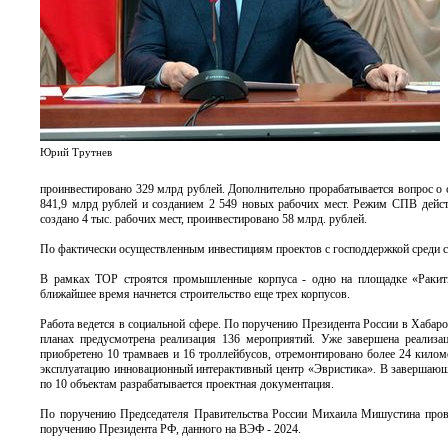
Юрий Трутнев
проинвестировано 329 млрд рублей. Дополнительно прорабатывается вопрос о
841,9 млрд рублей и созданием 2 549 новых рабочих мест. Режим СПВ действ
создано 4 тыс. рабочих мест, проинвестировано 58 млрд. рублей.
По фактически осуществленным инвестициям проектов с господдержкой среди су
В рамках ТОР строятся промышленные корпуса - одно на площадке «Ракит
ближайшее время начнется строительство еще трех корпусов.
Работа ведется в социальной сфере. По поручению Президента России в Хабар
планах предусмотрена реализация 136 мероприятий. Уже завершена реализа
приобретено 10 трамваев и 16 троллейбусов, отремонтировано более 24 килом
эксплуатацию инновационный интерактивный центр «Эвристика». В завершающ
по 10 объектам разрабатывается проектная документация.
По поручению Председателя Правительства России Михаила Мишустина прово
поручению Президента РФ, данного на ВЭФ - 2024.