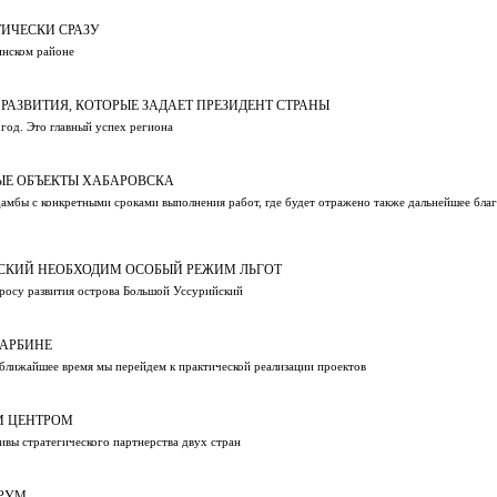
ИЧЕСКИ СРАЗУ
инском районе
РАЗВИТИЯ, КОТОРЫЕ ЗАДАЕТ ПРЕЗИДЕНТ СТРАНЫ
год. Это главный успех региона
Е ОБЪЕКТЫ ХАБАРОВСКА
амбы с конкретными сроками выполнения работ, где будет отражено также дальнейшее бла
ЙСКИЙ НЕОБХОДИМ ОСОБЫЙ РЕЖИМ ЛЬГОТ
росу развития острова Большой Уссурийский
ХАРБИНЕ
 ближайшее время мы перейдем к практической реализации проектов
М ЦЕНТРОМ
ивы стратегического партнерства двух стран
ОРУМ