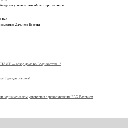
объединяя усилия во имя общего процветания»
ТОКА
 комплекса Дальнего Востока
 ЭТАЖЕ — обзор дома во Владивостоке...!
ику Бурунди обгонят!
учи над начальником управления здравоохранения ЕАО Валерием