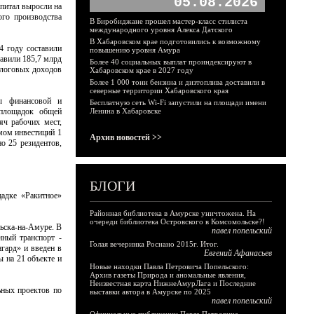
05.08.2026
питал выросли на
го производства
В Биробиджане прошел мастер-класс стилиста
международного уровня Алекса Датского
В Хабаровском крае подготовились к возможному
4 году составили
повышению уровня Амура
тавили 185,7 млрд
Более 40 социальных выплат проиндексируют в
налоговых доходов
Хабаровском крае в 2027 году
Более 1 000 тонн бензина и дизтоплива доставили в
северные территории Хабаровского края
ры финансовой и
Бесплатную сеть Wi-Fi запустили на площади имени
 площадок общей
Ленина в Хабаровске
яч рабочих мест,
мом инвестиций 1
Архив новостей >>
о 25 резидентов,
БЛОГИ
адке «Ракитное»
Районная библиотека в Амурске уничтожена. На
очереди библиотека Островского в Комсомольске?!
ьска-на-Амуре. В
павел попельский
нный транспорт -
Голая вечеринка Роснано 2015г. Итог.
гард» и введен в
Евгений Афанасьев
 на 21 объекте и
Новые находки Павла Петровича Попельского:
Архив газеты Природа и аномальные явления,
Неизвестная карта НижнеАмурЛага и Последние
ьных проектов по
выставки автора в Амурске по 2025
павел попельский