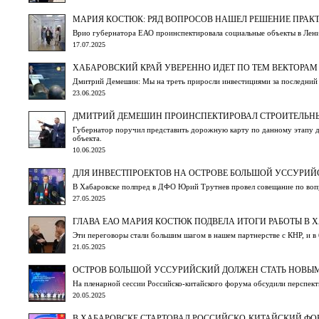
МАРИЯ КОСТЮК: РЯД ВОПРОСОВ НАШЕЛ РЕШЕНИЕ ПРАКТ
Врио губернатора ЕАО проинспектировала социальные объекты в Лен
17.07.2025
ХАБАРОВСКИЙ КРАЙ УВЕРЕННО ИДЕТ ПО ТЕМ ВЕКТОРАМ 
Дмитрий Демешин: Мы на треть приросли инвестициями за последний 
23.06.2025
ДМИТРИЙ ДЕМЕШИН ПРОИНСПЕКТИРОВАЛ СТРОИТЕЛЬНЫ
Губернатор поручил представить дорожную карту по данному этапу д
объекта.
10.06.2025
ДЛЯ ИНВЕСТПРОЕКТОВ НА ОСТРОВЕ БОЛЬШОЙ УССУРИ
В Хабаровске полпред в ДФО Юрий Трутнев провел совещание по воп
27.05.2025
ГЛАВА ЕАО МАРИЯ КОСТЮК ПОДВЕЛА ИТОГИ РАБОТЫ В 
Эти переговоры стали большим шагом в нашем партнерстве с КНР, и в
21.05.2025
ОСТРОВ БОЛЬШОЙ УССУРИЙСКИЙ ДОЛЖЕН СТАТЬ НОВЫ
На пленарной сессии Российско-китайского форума обсудили перспект
20.05.2025
В ХАБАРОВСКЕ СТАРТОВАЛ РОССИЙСКО-КИТАЙСКИЙ Ф