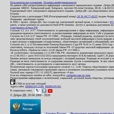
Пользовательское соглашение
,
Политика конфиденциальности
На данном сайте распространяется информация электронного периодического издания «Дебри-Д
редакции: 680032, Хабаровский край, Хабаровск, проспект 60-летия Октября, 88-46, т./ф.8421
Редакционный совет электронного периодического издания «Дебри-ДВ» (на общественных нач
Егорова
Свидетельство о регистрации СМИ (Регистрационный номер)
ЭЛ № ФС77-45537
выдано Федера
Федерация, зарубежные страны.
В 2006 г. проект «Дебри-ДВ» был создан как электронный частный архив, в соответствии с
ФЗ 
книги, а также рукописи по дальневосточной (РФ) тематике. Доступ к архивным документам явля
Гражданского кодекса РФ
.
Согласно ч.2. п.3. ст.17 «Ответственность за правонарушения в сфере информации, информац
гражданско-правовую ответственность за распространение информации не несет. Сайт и редакци
Согласно пп.3,4,6 ст.57 Закона РФ «О СМИ», «Редакция, главный редактор, журналист не несут
либо представляющих собой злоупотребление свободой массовой информации и (или) правами ж
в пресс-релизах и информация государственных, общественных организаций и объединений), кот
Согласно абз.3, п.13 Постановления Пленума Верховного Суда РФ №16 от 15 июня 2010 года 
ответчиком, поскольку исходя из положений Закона РФ «О средствах массовой информации» не 
Воспользуйтесь «Правом на ответ» (ст.46 Закона РФ «О СМИ»).
«В соответствии с положением ч.3 ст.196 ГПК РФ, обязанность компенсации морального вреда п
от 22.08.2012 г. (дело №33-5325/2012) председательствующего И.И.Куликовой, судей С.И.Дор
Мнения авторов материалов не всегда совпадают с позицией редакции. Редакция не вступает в п
Редакция не несет ответственность за содержание внешних ссылок и комментариев. За них отве
ДВ», ответственность за достоверность и наполняемость несут авторы.
Политические опросы/голосования проводятся согласно ч.2. ст.46 «Опросы общественного мнени
(лица), заказавшее (заказавших) проведение опроса и оплатившее (оплативших) указанную публик
Часовой пояс сервера UTC+11 (AEST), фактически +8 мск.
Если вы обнаружили ошибки на сайте, пожалуйста,
сообщите нам об этом
.
Распространение информации о политической, социальной, духовной жизни общества, публикац
СМИ не получает субсидий.
Адреса сайта:
DEBRI-DV.COM
,
DEBRI-DV.RU
.
В социальных сетях:
© Дебри-ДВ, 20.04.2006 - 2026