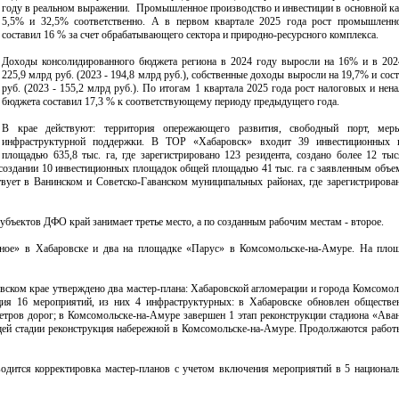
году в реальном выражении. Промышленное производство и инвестиции в основной ка
5,5% и 32,5% соответственно. А в первом квартале 2025 года рост промышленно
составил 16 % за счет обрабатывающего сектора и природно-ресурсного комплекса.
Доходы консолидированного бюджета региона в 2024 году выросли на 16% и в 202
225,9 млрд руб. (2023 - 194,8 млрд руб.), собственные доходы выросли на 19,7% и сос
руб. (2023 - 155,2 млрд руб.). По итогам 1 квартала 2025 года рост налоговых и не
бюджета составил 17,3 % к соответствующему периоду предыдущего года.
В крае действуют: территория опережающего развития, свободный порт, ме
инфраструктурной поддержки. В ТОР «Хабаровск» входит 39 инвестиционных
площадью 635,8 тыс. га, где зарегистрировано 123 резидента, создано более 12 тыс
 создании 10 инвестиционных площадок общей площадью 41 тыс. га с заявленным объе
ует в Ванинском и Советско-Гаванском муниципальных районах, где зарегистрирован
бъектов ДФО край занимает третье место, а по созданным рабочим местам - второе.
ное» в Хабаровске и два на площадке «Парус» в Комсомольске-на-Амуре. На площ
овском крае утверждено два мастер-плана: Хабаровской агломерации и города Комсомол
ция 16 мероприятий, из них 4 инфраструктурных: в Хабаровске обновлен обществе
етров дорог; в Комсомольске-на-Амуре завершен 1 этап реконструкции стадиона «Аван
ей стадии реконструкция набережной в Комсомольске-на-Амуре. Продолжаются работы
дится корректировка мастер-планов с учетом включения мероприятий в 5 национал