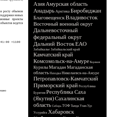
Азия
Амурская область
Биробиджан
Анадырь
Арктика
 и росту объемов
 поддержки новых
Владивосток
Благовещенск
ционные проекты
Восточный военный округ
 объектов ведется
Дальневосточный
федеральный округ
:41:00 +1100
Дальний Восток
ЕАО
Забайкалье
Забайкальский край
Камчатский край
Комсомольск-на-Амуре
Корякия
Магадан
Магаданская
Курилы
область
Николаевск-на-Амуре
Находка
Петропавловск-Камчатский
Приморский край
Республика
пешно
Республика Саха
Бурятия
(Якутия)
Сахалинская
область
ТОФ
Тында
Улан-Удэ
Сибирь
Хабаровск
Уссурийск