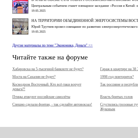
Центральным событием станет пленарное заседание «Россия и Китай: 
19.05.2025
НА ТЕРРИТОРИИ ОБЪЕДИНЕННОЙ ЭНЕРГОСИСТЕМЫ ВОС
Юрий Трутнев провел совещание по развитию электроэнергетического
19.05.2025
Другие материалы по теме "Экономика, Деньги" >>
Читайте также на форуме
Хабаровска на 5-тысячной банкноте не будет?
Гараж в квартире на 38
Моста на Сахалин не будет?
1998 год повторится?
Космодром Восточный. Кто всё-таки ворует
Так россияне и республ
деньги?!
Птицы атакуют российские самолёты
Власть бритых голов
Спешно сделали фонтан, - так сделайте автовокзал!
Сгустились грозовые т
Жуковым