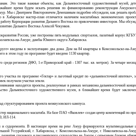
ланам. Это такие важные объекты, как Дальневосточный художественный музей, дет
лижайшее время будем искать решения по финансированию реконструкции Амурског
 Амур. Мы с Дмитрием Викторовичем Демешиным подробно обсуждали, как решать проб
то в Хабаровске мастер-план отличается наличием масштабных экономических проект
 работу Корпорации развития Дальнего Востока по привлечению инвесторов. Мы обсужд
азвитию Дальнего Востока Алексей Чекунков.
окразвития России, уже построены пять модульных спортзалов, палатный корпус КГБУ
иколаевска-на-Амуре, дамбы Южного округа Хабаровска.
руге» введены в эксплуатацию два дома. Дом на 84 квартиры в Комсомольске-на-Аму
его в этом году по программе будет введено 1130 квартир.
о среди регионов ДФО, 1-е Приморский край - 1307 тыс. кв. метров). За четыре месяц
 участка по программе «Гектар» и льготный кредит по «дальневосточной ипотеке», з
овек получили участки земли.
внимания находятся проекты, реализуемые в рамках механизма дальневосточной концес
льство Дальневосточного художественного музея, в ближайшее время будет заключе
над структурированием проекта межвузовского кампуса.
стер национального масштаба. На базе ПАО «Яковлев» создан центр компетенций по пр
0, ИЛ-114.
ия и судоремонта. В настоящее время на реке Амур формируются мультимодальные 
льшой Уссурийский, г. Хабаровска, г. Комсомольска-на-Амуре, г. Николаевска-на-Аму
развития грузового и пассажирского судоходства на Амуре с серьезным блоком обнов