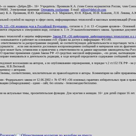
В» со знаком «Дебри-ДВ». 16+ Учредитель: Пронякин К.А. (член Союза журналистов России, член Союза
2296081. Электронная приемная:
Отправить сообщение
. E-mail:
editor@debri-dv.com
алах): К.А. Пронякин, И.Ю. Харитонова, А.Э. Мирмович, Ю.Н. Юрьев, Ю.В. Ковалев, Л.Н. Левина, А.
льной службой по надзору в сфере связи, информационных технологий и массовых коммуникаций (Роском
№ 125 «Об архивном деле в Российской Федерации»
, согласно п. 2 ст. 13 «Создание архивов». Основно
ется открытым в электронном виде, согласно п. 1 ст. 24 вышеобозначенного закона. Архивные документы 
ионных технологий и защиты информации»
Закона РФ «Об информации, информационных технологиях и о за
я основываются и работают на основании ст.8 «Право на доступ к информации» ФЗ-149.
 ответственности за распространение сведений, не соответствующих действительности и порочащих чест
урналиста: ...если они являются дословным воспроизведением сообщений и материалов или их фрагмент
орое может быть установлено и привлечено к ответственности за данное нарушение законодательства Рос
«О практике применения судами Закона РФ «О средствах массовой информации», «по делам, вытекающим 
вправе вмешиваться в деятельность редакции, в ходе которой определяется содержание сообщений и мат
одлежит возложению на авторов, а по опубликованию опровержения, в порядке ч.2 ст.152 ГК РФ - на уч
ожко, Н.В.Пестовой.
ереписку с авторами.
тственны, соответственно, исключительно их правообладатели и авторы. Комментарии на сайте приравне
я» Федерального закона от 12.06.2002 г. № 67-ФЗ «Об основных гарантиях избирательных прав и права н
ацию (обнародование) - едино - сайт, без оплаты - безвозмездно/бесплатно.
ии на актуальные темы, просветительские функции. Для мужчин и женщин. 16+ для детей старше 16 лет.