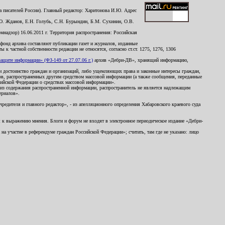
 писателей России). Главный редактор: Харитонова И.Ю. Адрес
Ю. Жданов, Е.Н. Голубь, С.Н. Бурындин, Б.М. Сухинин, О.В.
надзор) 16.06.2011 г. Территория распространения: Российская
й фонд архива составляют публикации газет и журналов, изданные
к частной собственности редакции не относятся, согласно ст.ст. 1275, 1276, 1306
щите информации» (ФЗ-149 от 27.07.06 г.)
архив «Дебри-ДВ», хранящий информацию,
ь и достоинство граждан и организаций, либо ущемляющих права и законные интересы граждан,
ов, распространенных другим средством массовой информации (а также сообщения, переданные
сийской Федерации о средствах массовой информации».
из содержания распространенной информации, распространитель не является надлежащим
ериалов».
редителя и главного редактор», - из апелляционного определения Хабаровского краевого суда
ны к выражению мнения. Блоги и форум не входят в электронное периодическое издание «Дебри-
а участие в референдуме граждан Российской Федерации»; считать, там где не указано: лицо