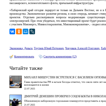
пассажирского, вспомогательного флота, причальной инфраструктуры.
«Хабаровский край сегодня лидирует не только на Дальнем Востоке, но и в
производства. Экономическое развитие региона, в свою очередь, начинает ст
проектов. Отдельно рассматривали вопросы модернизации существующих
электроэнергией. При этом убедиться, что инвестиционный проект будет реализо
с участием Минэнерго, Минвостокразвития, Минэкономразвития», - подвел ито
Экономика, Деньги
,
Трутнев Юрий Петрович
,
Чекунков Алексей Олегович
,
Хаб
Комментировать
Смотреть комментарии (12)
Читайте также
МИХАИЛ МИШУСТИН ВСТРЕТИЛСЯ С ВАСИЛИЕМ ОРЛОВ
Глава правительства РФ в начале беседы отметил, что около пяти лет
воплощаются в жизни
22.07.2025
ДМИТРИЙ ДЕМЕШИН ПРОВЕРИЛ СОЦОБЪЕКТЫ В НИКОЛА
Обновленную набережную горожанам планируется представить к пра
21.07.2025