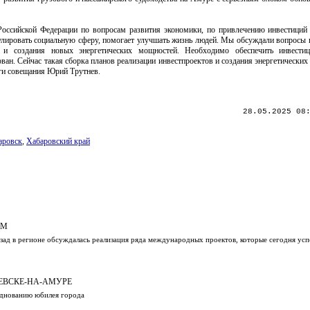
 Российской Федерации по вопросам развития экономики, по привлечению инвестиций
имулировать социальную сферу, помогает улучшать жизнь людей. Мы обсуждали вопросы
 и создания новых энергетических мощностей. Необходимо обеспечить инвести
ван. Сейчас такая сборка планов реализации инвестпроектов и создания энергетических
ги совещания Юрий Трутнев.
28.05.2025 08
аровск
,
Хабаровский край
ЫМ
 назад в регионе обсуждалась реализация ряда международных проектов, которые сегодня ус
ЕВСКЕ-НА-АМУРЕ
зднованию юбилея города