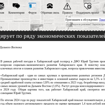
хив
Комментарии
Форум
Обратная связь
Правила
Поддержать проект
М
Приглашаем к обсуждению:
Трил
Надоела реклама? Зарегистри
ск
ирует по ряду экономических показател
 Дальнего Востока
В рамках рабочей поездки в Хабаровский край полпред в ДФО Юрий Трутнев пров
вопросам социально-экономического развития Хабаровского края. В повестку вош
ключевых итогов и планов развития Хабаровского края, вопросы привлечения инвестиц
«Хабаровский край - один из самых крупных и промышленно развитых регионов Да
Промышленные производства и инвестиции в основной капитал выросли на 5,5% и 3
средней заработной платы составил 120% по отношению к 2023 году, безработица нахо
самых низких уровней на Дальнем Востоке (1,6%). Растут доходы консолидированного 
в 2024 году. Общая картина того, как работает Хабаровский край, смотрится не
совещание Юрий Трутнев.
По итогам 2024 года по ряду показателей Хабаровский край показал положительную д
год объем валового регионального продукта по оценке превышает 1,4 трлн рублей ил