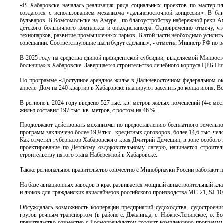
«В Хабаровске началась реализация ряда социальных проектов по мастер-п
создаются с использованием механизма «дальневосточной концессии». В б
бульваров. В Комсомольске-на-Амуре - по благоустройству набережной реки
детского больничного комплекса и онкодиспансера. Одновременно отмечу, ч
технопарков, развитие промышленных парков. В этой части необходимо усилить
совещании. Соответствующие шаги будут сделаны», - отметил Министр РФ по р
В 2025 году на средства единой президентской субсидии, выделяемой Минвост
больница» в Хабаровске. Завершается строительство лечебного корпуса ЦРБ Н
По программе «Доступное арендное жилье в Дальневосточном федеральном ок
апреле. Дом на 240 квартир в Хабаровске планируют заселить до конца июня. Вс
В регионе в 2024 году введено 527 тыс. кв. метров жилых помещений (4-е мест
жилья составил 197 тыс. кв. метров, с ростом на 46 %.
Продолжают действовать механизмы по предоставлению бесплатного земельного
программ заключено более 19,9 тыс. кредитных договоров, более 14,6 тыс. чел
Как отметил губернатор Хабаровского края Дмитрий Демешин, в зоне особого 
проектирование по Детскому оздоровительному лагерю, начинается строите
строительству пятого этапа Набережной в Хабаровске.
Также региональное правительство совместно с Минобрнауки России работают 
На базе авиационных заводов в крае развивается мощный авиастроительный кла
и люков для гражданских авиалайнеров российского производства МС-21, SJ-10
Обсуждалась возможность кооперации предприятий судоходства, судостроен
грузов речным транспортом (в районе с. Джалинда, с. Нижне-Ленинское, о. Бо
правительство совместно с Росморречфлотом готовит комплексную программу 