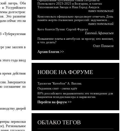
Официальные публикации Павла Петровича
ский лагерь. Оба
Попельского 2023-2025 в Болгарии, в газетах
Тихоокеанская Звезда и Наш Город Амурск
о и Уссурийского
павел попельский
лемы долгостроя:
ов. Это развитие
Комсомольск официально продолжает отмечать День
памяти жертв сталинских репрессий: задумаемся...
али сейчас это на
павел попельский
Кого боится Путин: Сергей Фургал
Евгений Афанасьев
З «Туберкулезная
Повышение платы в автобусах за проезд: кто виноват,
и что делать?
Олег Паньков
ре уже заселен в
Архив блогов >>
а этого года ввод
НОВОЕ НА ФОРУМЕ
а время действия
сии. Завершается
Трилогия "Китобои" А. Вахова.
но соглашение по
Охранник спит - смена идёт
80% российского медиаконтента это телевидение для
пациентов психдиспансера и наркологии.
Перейти на форум >>
оизводству дверей
ОБЛАКО ТЕГОВ
центры перевозки
ре). Региональное
ления грузового,