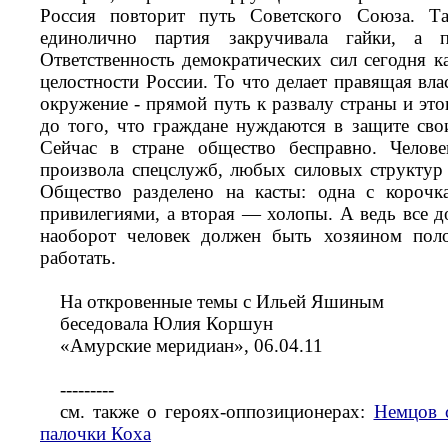
Россия повторит путь Советского Союза. Т
единолично партия закручивала гайки, а п
Ответственность демократических сил сегодня к
целостности России. То что делает правящая вл
окружение - прямой путь к развалу страны и эт
до того, что граждане нуждаются в защите св
Сейчас в стране общество бесправно. Челов
произвола спецслужб, любых силовых структур
Общество разделено на касты: одна с корочк
привилегиями, а вторая — холопы. А ведь все д
наоборот человек должен быть хозяином поло
работать.
На откровенные темы с Ильей Яшиным
беседовала Юлия Коршун
«Амурские меридиан», 06.04.11
---------
см. также о героях-оппозиционерах:
Немцов 
палочки Коха