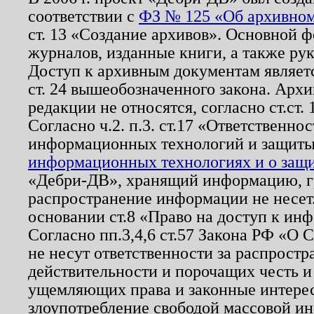
соответствии с
ФЗ № 125 «Об архивном
ст. 13 «Создание архивов». Основной ф
журналов, изданные книги, а также ру
Доступ к архивным документам являетс
ст. 24 вышеобозначенного закона. Арх
редакции не относятся, согласно ст.ст. 
Согласно ч.2. п.3. ст.17 «Ответственн
информационных технологий и защит
информационных технологиях и о защит
«Дебри-ДВ», хранящий информацию, гр
распространение информации не несет.
основании ст.8 «Право на доступ к ин
Согласно пп.3,4,6 ст.57 Закона РФ «О
не несут ответственности за распрост
действительности и порочащих честь и
ущемляющих права и законные интере
злоупотребление свободой массовой ин