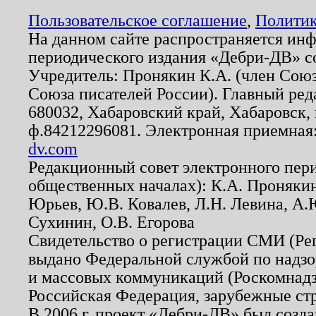
Пользовательское соглашение
,
Политик
На данном сайте распространяется ин
периодического издания «Дебри-ДВ» с
Учредитель: Пронякин К.А. (член Союз
Союза писателей России). Главный ред
680032, Хабаровский край, Хабаровск, п
ф.84212296081. Электронная приемная
dv.com
Редакционный совет электронного пер
общественных началах): К.А. Проняки
Юрьев, Ю.В. Ковалев, Л.Н. Левина, А.
Сухинин, О.В. Егорова
Свидетельство о регистрации СМИ (Р
выдано Федеральной службой по надзо
и массовых коммуникаций (Роскомнадзо
Российская Федерация, зарубежные ст
В 2006 г. проект «Дебри-ДВ» был созда