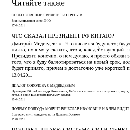
Читайте также
ОСОБО ОПАСНЫЙ СВИДЕТЕЛЬ ОТ РЕН-ТВ
В криминальном мире ДФО
17.04.2011
ЧТО СКАЗАЛ ПРЕЗИДЕНТ РФ КИТАЮ?
Дмитрий Медведев: «...Что касается будущего; буду
никто, но я могу сказать, что я, как действующий гл
Президент, конечно, о нем думаю, я просто обязан 
того, что я буду баллотироваться на новый срок, д
будет принято, причем в достаточно уже короткой п
13.04.2011
ДИАЛОГ СОКОЛОВА С МЕДВЕДЕВЫМ
Президент РФ: «Александр Николаевич, Хабаровск относится к числу тех городов, н
летал, я даже там аэрофотосъёмку сделал»
13.04.2011
ПОЧЕМУ ПОЛГОДА МОЛЧИТ ВЯЧЕСЛАВ ИВАНОВИЧ? И В ЧЕМ ВИДИТ
Еще раз о сити-менеджерах на Дальнем Востоке
11.04.2011
ПОЛПРЕД ИШАЕВ: СИСТЕМА СИТИ-МЕНЕ