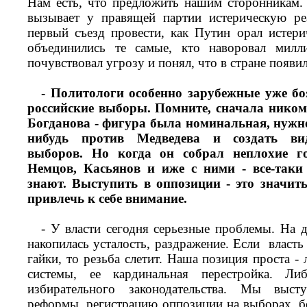
Нам есть, что предложить нашим сторонникам.
вызывает у правящей партии истерическую р
первый съезд провести, как Путин орал истерич
объединились те самые, кто наворовал милл
почувствовал угрозу и понял, что в стране появил
- Политологи особенно зарубежные уже бо
российские выборы. Помните, сначала никому
Богданова - фигура была номинальная, нужно
нибудь против Медведева и создать ви
выборов. Но когда он собрал неплохие го
Немцов, Касьянов и иже с ними - все-таки
знают. Выступить в оппозиции - это значить
привлечь к себе внимание.
- У власти сегодня серьезные проблемы. На д
накопилась усталость, раздражение. Если власть
гайки, то резьба слетит. Наша позиция проста -
системы, ее кардинальная перестройка. Ли
избирательного законодательства. Мы выст
реформы, регистрацию оппозиции на выборах, б