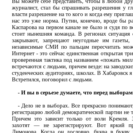
Вы можете себе представить, чтобы в любой дру
журналист, стал бы спрашивать разрешения у гл
власти разрешение на то кого и когда ему пригла
нас это уже норма. Путин, конечно, вроде бы р
Каспарова на первом канале не было и судя по вс
стоит нынешняя команда. В регионах ситуация 
закрывают, запрещают неугодные им газеты, 
независимые СМИ по пальцам пересчитать можн
Интернет - это сейчас единственная открытая три
проверенная тактика под названием «пожать милл
встречаются с людьми, причем везде: на заводски
студенческих аудиториях, школах. В Хабаровск я 
Встретился, поговорил с людьми.
- И вы в серьезе думаете, что перед выбора
- Дело не в выборах. Все прекрасно понимают
регистрацию любой демократической партии не т
Причем это зависит только от воли Кремля. З
захотят — не зарегистрируют. Вот яркий пр
Лимонова. Когда он дословно, буква в букву