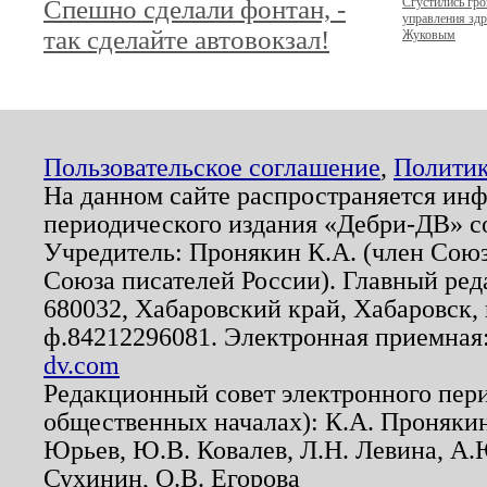
Спешно сделали фонтан, -
Сгустились гро
управления зд
так сделайте автовокзал!
Жуковым
Пользовательское соглашение
,
Политик
На данном сайте распространяется ин
периодического издания «Дебри-ДВ» с
Учредитель: Пронякин К.А. (член Союз
Союза писателей России). Главный ред
680032, Хабаровский край, Хабаровск, п
ф.84212296081. Электронная приемная
dv.com
Редакционный совет электронного пер
общественных началах): К.А. Проняки
Юрьев, Ю.В. Ковалев, Л.Н. Левина, А.
Сухинин, О.В. Егорова