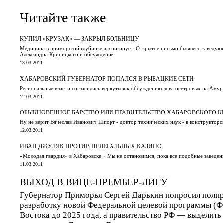
Читайте также
КУПИЛ «КРУЗАК» — ЗАКРЫЛ БОЛЬНИЦУ
Медицина в приморской глубинке агонизирует. Открытое письмо бывшего заведую
Александра Криницкого и обсуждение
13.03.2011
ХАБАРОВСКИЙ ГУБЕРНАТОР ПОПАЛСЯ В РЫБАЦКИЕ СЕТИ
Региональные власти согласились вернуться к обсуждению лова осетровых на Амур
12.03.2011
ОБЫКНОВЕННОЕ БАРСТВО ИЛИ ПРАВИТЕЛЬСТВО ХАБАРОВСКОГО КР
Ну не верит Вячеслав Иванович Шпорт - доктор технических наук - в конструктор
12.03.2011
ИВАН ДЖУЛЯК ПРОТИВ НЕЛЕГАЛЬНЫХ КАЗИНО
«Молодая гвардия» в Хабаровске: «Мы не остановимся, пока все подобные заведен
11.03.2011
ВЫХОД В ВИЦЕ-ПРЕМЬЕР-ЛИГУ
Губернатор Приморья Сергей Дарькин попросил полпр
разработку новой Федеральной целевой программы (Ф
Востока до 2025 года, а правительство РФ — выделить