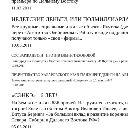
премьера по Дальнему Востоку
11.03.2011
НЕДЕТСКИЕ ДЕНЬГИ, ИЛИ ПОЛМИЛЛИАРДА 
Все крупные социальные и жилые объекты Якутска (дл
через «Агентство Олейникова». Работу в виде подрядо
получают только «свои» фирмы...
10.03.2011
СОС ВАРЖАПЕТЯН - ПРОТИВ ЕЛЕНЫ ТИХОНОВОЙ
Генподрядчик аэропорта в Якутске обвиняет интернет-газету «В Якутии.ру» в ра
10.03.2011
ПРАВИТЕЛЬСТВО ХАБАРОВСКОГО КРАЯ ТРАНЖИРИТ ДЕНЬГИ НА АВ
Зачем чиновники решили купить шикарный «Шевроле» за 5,1 млн. руб.?
10.03.2011
«СЭНКЭ» - 6 ЛЕТ!
На Земля осталось 686 орочей. Не трудитесь считать, 
тигров! Знает ли об этом Виктор Иванович Ишаев, ста
Витуса Беринга «За большой вклад в развитие коренн
Севера, Сибири и Дальнего Востока РФ»?
05.03.2011