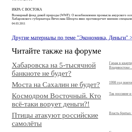
ИКРА С ВОСТОКА
Всемирный фонд дикой природы (WWF): О возобновлении промысла амурского осет
Хабаровского губернатора Вячеслава Шпорта явно противоречит мнению специал
04.03.2011
Другие материалы по теме "Экономика, Деньги" 
Читайте также на форуме
Хабаровска на 5-тысячной
Гараж в кварт
Владивостоке...
банкноте не будет?
Моста на Сахалин не будет?
1998 год повто
Космодром Восточный. Кто
Так россияне и
всё-таки ворует деньги?!
Птицы атакуют российские
Власть бритых
самолёты