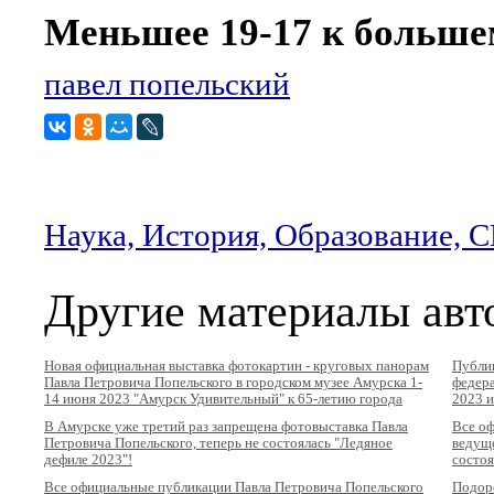
Меньшее 19-17 к большем
павел попельский
Наука, История, Образование,
Другие материалы авт
Новая официальная выставка фотокартин - круговых панорам
Публик
Павла Петровича Попельского в городском музее Амурска 1-
федера
14 июня 2023 "Амурск Удивительный" к 65-летию города
2023 и
В Амурске уже третий раз запрещена фотовыставка Павла
Все оф
Петровича Попельского, теперь не состоялась "Ледяное
ведуще
дефиле 2023"!
состоя
Все официальные публикации Павла Петровича Попельского
Подоро