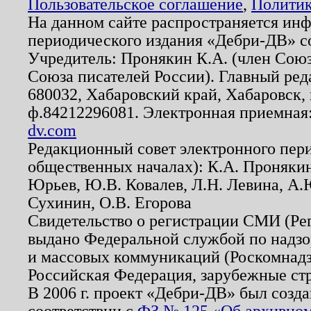
Пользовательское соглашение
,
Политик
На данном сайте распространяется ин
периодического издания «Дебри-ДВ» с
Учредитель: Пронякин К.А. (член Союз
Союза писателей России). Главный ред
680032, Хабаровский край, Хабаровск, п
ф.84212296081. Электронная приемная
dv.com
Редакционный совет электронного пер
общественных началах): К.А. Проняки
Юрьев, Ю.В. Ковалев, Л.Н. Левина, А.
Сухинин, О.В. Егорова
Свидетельство о регистрации СМИ (Р
выдано Федеральной службой по надзо
и массовых коммуникаций (Роскомнадзо
Российская Федерация, зарубежные ст
В 2006 г. проект «Дебри-ДВ» был созда
соответствии с
ФЗ № 125 «Об архивном