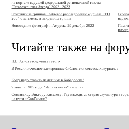
на портале ведущей федеральной региональной газеты
"Тихоокеанская Звезда" 2002 - 2023
Охотники за гриппом: Забытое расследование журнала ГЕО
Геогра
2004 о штаммах и пандемиях гриппа
издают
Новогодние фотографии Амурска 29 декабря 2022
Памяти
площад
Читайте также на фор
П.В. Халов заслуживает этого
В России исчезают электронные библиотеки советских журналов
Кому надо ставить памятники в Хабаровске!
9 января 1905 года. "Чёрная метка" империи.
Совгаванцу Виктору Киселеву: Где находится старая скульптура в гора
на пути к СовГавани?