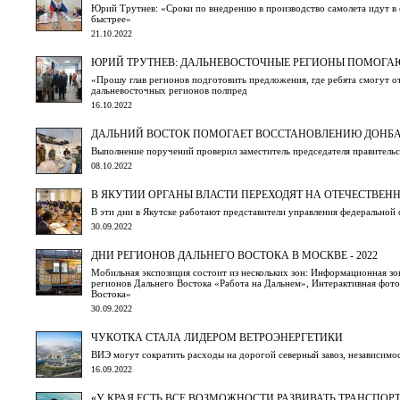
Юрий Трутнев: «Сроки по внедрению в производство самолета идут в 
быстрее»
21.10.2022
ЮРИЙ ТРУТНЕВ: ДАЛЬНЕВОСТОЧНЫЕ РЕГИОНЫ ПОМОГАЮ
«Прошу глав регионов подготовить предложения, где ребята смогут от
дальневосточных регионов полпред
16.10.2022
ДАЛЬНИЙ ВОСТОК ПОМОГАЕТ ВОССТАНОВЛЕНИЮ ДОНБ
Выполнение поручений проверил заместитель председателя правител
08.10.2022
В ЯКУТИИ ОРГАНЫ ВЛАСТИ ПЕРЕХОДЯТ НА ОТЕЧЕСТВЕН
В эти дни в Якутске работают представители управления федерально
30.09.2022
ДНИ РЕГИОНОВ ДАЛЬНЕГО ВОСТОКА В МОСКВЕ - 2022
Мобильная экспозиция состоит из нескольких зон: Информационная з
регионов Дальнего Востока «Работа на Дальнем», Интерактивная фот
Востока»
30.09.2022
ЧУКОТКА СТАЛА ЛИДЕРОМ ВЕТРОЭНЕРГЕТИКИ
ВИЭ могут сократить расходы на дорогой северный завоз, независимо
16.09.2022
«У КРАЯ ЕСТЬ ВСЕ ВОЗМОЖНОСТИ РАЗВИВАТЬ ТРАНСПОР