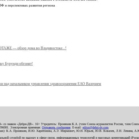
ЭФ и перспективах развития региона
 ЭТАЖЕ — обзор дома во Владивостоке...!
ику Бурунди обгонят!
учи над начальником управления здравоохранения ЕАО Валерием
В» со знаком «Дебри-ДВ». 16+ Учредитель: Пронякин К.А. (член Союза журналистов России, член Союза
2296081. Электронная приемная:
Отправить сообщение
. E-mail:
editor@debri-dv.com
алах): К.А. Пронякин, И.Ю. Харитонова, А.Э. Мирмович, Ю.Н. Юрьев, Ю.В. Ковалев, Л.Н. Левина, А.
льной службой по надзору в сфере связи, информационных технологий и массовых коммуникаций (Роском