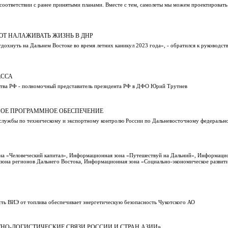
соответствии с ранее принятыми планами. Вместе с тем, самолеты мы можем проектировать
Т НАЛАЖИВАТЬ ЖИЗНЬ В ДНР
дохнуть на Дальнем Востоке во время летних каникул 2023 года», - обратился к руководст
АССА
ьства РФ - полномочный представитель президента РФ в ДФО Юрий Трутнев
НОЕ ПРОГРАММНОЕ ОБЕСПЕЧЕНИЕ
й службы по техническому и экспортному контролю России по Дальневосточному федеральн
она «Человеческий капитал», Информационная зона «Путешествуй на Дальний», Информаци
озона регионов Дальнего Востока, Информационная зона «Социально-экономическое развит
сть ВИЭ от топлива обеспечивает энергетическую безопасность Чукотского АО
ТНО-ЛОГИСТИЧЕСКИЕ СВЯЗИ РОССИИ И СТРАН АЗИИ»