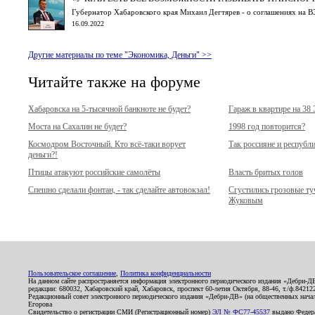
Губернатор Хабаровского края Михаил Дегтярев - о соглашениях на В
16.09.2022
Другие материалы по теме "Экономика, Деньги" >>
Читайте также на форуме
Хабаровска на 5-тысячной банкноте не будет?
Гараж в квартире на 38
Моста на Сахалин не будет?
1998 год повторится?
Космодром Восточный. Кто всё-таки ворует
Так россияне и республ
деньги?!
Птицы атакуют российские самолёты
Власть бритых голов
Спешно сделали фонтан, - так сделайте автовокзал!
Сгустились грозовые т
Жуковым
Пользовательское соглашение
,
Политика конфиденциальности
На данном сайте распространяется информация электронного периодического издания «Дебри-Д
редакции: 680032, Хабаровский край, Хабаровск, проспект 60-летия Октября, 88-46, т./ф.8421
Редакционный совет электронного периодического издания «Дебри-ДВ» (на общественных нач
Егорова
Свидетельство о регистрации СМИ (Регистрационный номер)
ЭЛ № ФС77-45537
выдано Федера