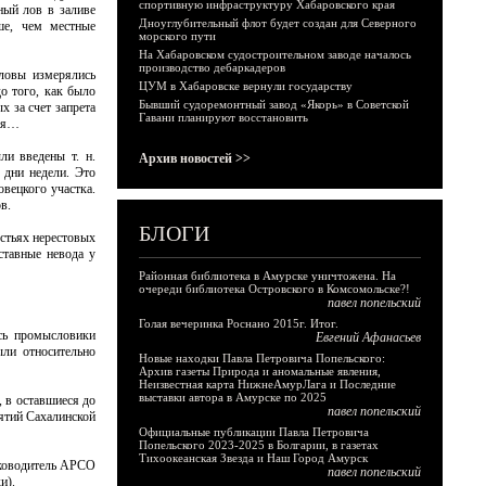
спортивную инфраструктуру Хабаровского края
ный лов в заливе
Дноуглубительный флот будет создан для Северного
ше, чем местные
морского пути
На Хабаровском судостроительном заводе началось
производство дебаркадеров
ловы измерялись
ЦУМ в Хабаровске вернули государству
о того, как было
Бывший судоремонтный завод «Якорь» в Советской
 за счет запрета
Гавани планируют восстановить
тся…
ли введены т. н.
Архив новостей >>
 дни недели. Это
вецкого участка.
в.
БЛОГИ
стьях нерестовых
ставные невода у
Районная библиотека в Амурске уничтожена. На
очереди библиотека Островского в Комсомольске?!
павел попельский
Голая вечеринка Роснано 2015г. Итог.
сь промысловики
Евгений Афанасьев
ыли относительно
Новые находки Павла Петровича Попельского:
Архив газеты Природа и аномальные явления,
Неизвестная карта НижнеАмурЛага и Последние
выставки автора в Амурске по 2025
, в оставшиеся до
павел попельский
ятий Сахалинской
Официальные публикации Павла Петровича
Попельского 2023-2025 в Болгарии, в газетах
Тихоокеанская Звезда и Наш Город Амурск
руководитель АРСО
павел попельский
и).