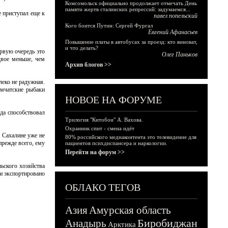
Комсомольск официально продолжает отмечать День
памяти жертв сталинских репрессий: задумаемся...
е приступал еще к
павел попельский
Кого боится Путин: Сергей Фургал
Евгений Афанасьев
Повышение платы в автобусах за проезд: кто виноват,
и что делать?
рвую очередь это
Олег Паньков
двое меньше, чем
Архив блогов >>
леко не радужная.
амчатские рыбаки
НОВОЕ НА ФОРУМЕ
да способствовал
Трилогия "Китобои" А. Вахова.
Охранник спит - смена идёт
 Сахалине уже не
80% российского медиаконтента это телевидение для
прежде всего, ему
пациентов психдиспансера и наркологии.
Перейти на форум >>
ьского хозяйства
ии экспортировано
ОБЛАКО ТЕГОВ
Азия
Амурская область
Биробиджан
Анадырь
Арктика