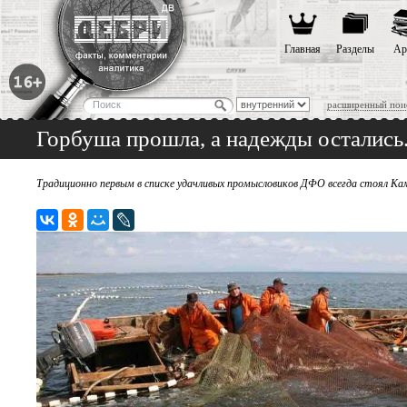
Главная
Разделы
Ар
расширенный пои
Горбуша прошла, а надежды остались
Традиционно первым в списке удачливых промысловиков ДФО всегда стоял Ка