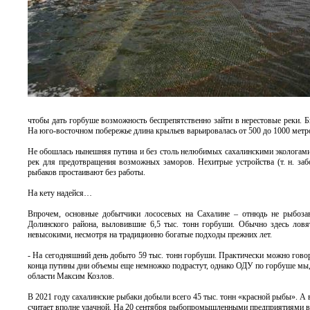
чтобы дать горбуше возможность беспрепятственно зайти в нерестовые реки. 
На юго-восточном побережье длина крыльев варьировалась от 500 до 1000 метр
Не обошлась нынешняя путина и без столь нелюбимых сахалинскими экологам
рек для предотвращения возможных заморов. Нехитрые устройства (т. н. заб
рыбаков простаивают без работы.
На кету надейся…
Впрочем, основные добытчики лососевых на Сахалине – отнюдь не рыбоза
Долинского района, выловившие 6,5 тыс. тонн горбуши. Обычно здесь ловя
невысокими, несмотря на традиционно богатые подходы прежних лет.
- На сегодняшний день добыто 59 тыс. тонн горбуши. Практически можно говор
конца путины дни объемы еще немножко подрастут, однако ОДУ по горбуше мы,
области Максим Козлов.
В 2021 году сахалинские рыбаки добыли всего 45 тыс. тонн «красной рыбы». А
считает вполне удачной. На 20 сентября рыбопромышленными предприятиями выло