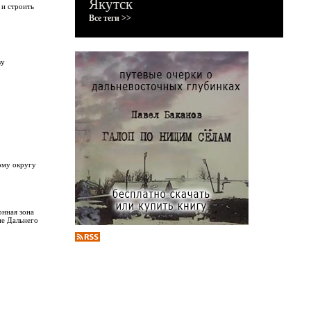
Якутск
 и строить
Все теги >>
ву
ому округу
онная зона
ие Дальнего