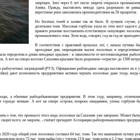
запрещен. Зато через 6 лет после запрета открылся промышлен
Анива. Правда, выставлять невода здесь разрешили не рань
нерестовые реки заполнились производителями на 50 процентов.
Но богатых тоней в заливе так не было. В лучшем случае, у
десятками тонн. Массовая горбуша ушла из этих мест задолго д
принято решение восстановить естественную популяцию лососевых
промышленного лова. Хотя ведь, говорят, год на год не приходи
В соответствии с практикой прошлых лет, с начала путины бы
проходные дни, запрещавшие вылов лососевых в определенные
Была определена и длина неводных крыльев - в зависимости от местонахождения рыболо
ов. А вот на северо-востоке Сахалина крыльям было разрешено «отрасти» до 1500 метро
и рыбоучетных заграждений (РУЗ). Официально рыбоводные заводы выставляют их в у
ойки) дают возможность предприятиям активно черпать лососевые даже тогда, когда 
воды, а обычные рыбодобывающие предприятия. В этом году, например, отличили
т гораздо меньше. А вот на севере острова, вопреки ожиданиям, уловы горбуши б
ить о том, что промысел этого вида лососевых на Сахалине уже завершен. Может быть
 скорее всего, не закроем, - считает президент Ассоциации рыбопромышленных предпри
 в 2020 году общий улов лососевых составил 64 тыс. тонн. Так что нынешнюю путину 
влено всего 75 тыс. тонн рыбы (это с учетом 13,6 тыс. тонн кеты и 1,3 тыс. тонн нерк