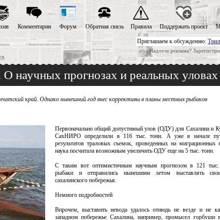
хив
Комментарии
Форум
Обратная связь
Правила
Поддержать проект
М
Приглашаем к обсуждению:
Трил
Надоела реклама? Зарегистри
ск
. О научных прогнозах и реальных уловах
мчатский край. Однако нынешний год внес коррективы в планы местных рыбаков
Первоначально общий допустимый улов (ОДУ) для Сахалина и К
СахНИРО определили в 116 тыс. тонн. А уже в начале пу
результатов траловых съемок, проведенных на миграционных 
наука посчитала возможным увеличить ОДУ еще на 5 тыс. тонн.
С таким вот оптимистичным научным прогнозом в 121 тыс.
рыбаки и отправились нынешним летом выставлять сво
сахалинского побережья.
Немного подробностей
Впрочем, выставить невода удалось отнюдь не везде и не к
западном побережье Сахалина, например, промысел горбуши 