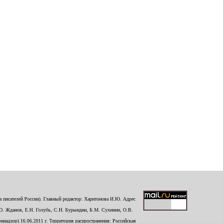
 писателей России). Главный редактор: Харитонова И.Ю. Адрес
Ю. Жданов, Е.Н. Голубь, С.Н. Бурындин, Б.М. Сухинин, О.В.
надзор) 16.06.2011 г. Территория распространения: Российская