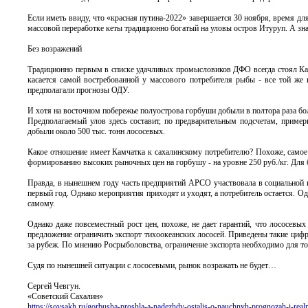
Если иметь ввиду, что «красная путина-2022» завершается 30 ноября, время для
массовой переработке кеты традиционно богатый на уловы остров Итуруп. А зна
Без возражений
Традиционно первым в списке удачливых промысловиков ДФО всегда стоял Кам
касается самой востребованной у массового потребителя рыбы - все той же
предполагали прогнозы ОДУ.
И хотя на восточном побережье полуострова горбуши добыли в полтора раза боль
Предполагаемый улов здесь составит, по предварительным подсчетам, примерн
добыли около 500 тыс. тонн лососевых.
Какое отношение имеет Камчатка к сахалинскому потребителю? Похоже, самое
формированию высоких рыночных цен на горбушу - на уровне 250 руб./кг. Для 
Правда, в нынешнем году часть предприятий АРСО участвовала в социальной 
первый год. Однако мероприятия приходят и уходят, а потребитель остается. Од
самому.
Однако даже повсеместный рост цен, похоже, не дает гарантий, что лососевы
предложение ограничить экспорт тихоокеанских лососей. Приведены такие цифр
за рубеж. По мнению Росрыболовства, ограничение экспорта необходимо для то
Судя по нынешней ситуации c лососевыми, рынок возражать не будет…
Сергей Чевгун.
«Советский Сахалин»
https://sovsakh.ru/gorbusha-proshla-a-nadezhdy-ostalis-o-nauchnyh-prognozah-i-real