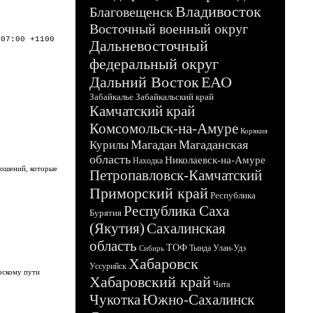
Владивосток
Благовещенск
Восточный военный округ
:07:00 +1100
Дальневосточный
федеральный округ
Дальний Восток
ЕАО
Забайкалье
Забайкальский край
Камчатский край
Комсомольск-на-Амуре
Корякия
Магадан
Магаданская
Курилы
область
Николаевск-на-Амуре
Находка
ношений, которые
Петропавловск-Камчатский
Приморский край
Республика
Республика Саха
Бурятия
(Якутия)
Сахалинская
область
ТОФ
Тында
Улан-Удэ
Сибирь
Хабаровск
Уссурийск
рскому пути
Хабаровский край
Чита
Чукотка
Южно-Сахалинск