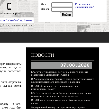
Имя:
Регистрация
Забыли пароль?
Пароль:
обильная версия
огия "Китобои" А. Вахова.
руйтесь, или авторизуйтесь.
НОВОСТИ
урил специалисты
07.08.2026
тины, исходя из
путях лососевых,
ЕАО станет пилотным регионом нового проекта
Мастерской управления «Сенеж»
В Хабаровском крае быстрее всего растут зарплаты у
 тонн островные
административного персонала и рабочих
и невода вдоль
В ЕАО обсудили стратегию сохранения
исторической памяти
ЕАО - в числе 40 российских регионов-участников
кампании «Продвижение безопасности»
В ЕАО значительно увеличены объемы дорожных
работ
аждому. На юго-
Федеральный эксперт по достоинству оценил
в этом году был