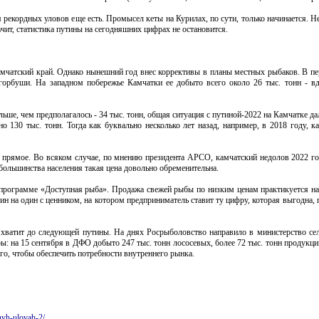
 рекордных уловов еще есть. Промысел кеты на Курилах, по сути, только начинается. Н
чит, статистика путины на сегодняшних цифрах не остановится.
чатский край. Однако нынешний год внес коррективы в планы местных рыбаков. В пе
 горбуши. На западном побережье Камчатки ее добыто всего около 26 тыс. тонн - в
ше, чем предполагалось - 34 тыс. тонн, общая ситуация с путиной-2022 на Камчатке да
о 130 тыс. тонн. Тогда как буквально несколько лет назад, например, в 2018 году, к
 прямое. Во всяком случае, по мнению президента АРСО, камчатский недолов 2022 го
большинства населения такая цена довольно обременительна.
программе «Доступная рыба». Продажа свежей рыбы по низким ценам практикуется на
ин на один с ценником, на котором предприниматель ставит ту цифру, которая выгодна, 
х хватит до следующей путины. На днях Росрыболовство направило в министерство сел
ы: на 15 сентября в ДФО добыто 247 тыс. тонн лососевых, более 72 тыс. тонн продукц
го, чтобы обеспечить потребности внутреннего рынка.
nyh-ulovah-2/