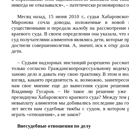
никогда не отказывался», – патетически резюмировал о
Месяц назад, 15 июня 2010 г., судья Хабаровског
Миронова сочла доводы, изложенные в новой 
существенными и передала жалобу на рассмотрение 
краевого суда. В своем определении она указала, что
суд получателями алиментов являлись дети, которые п
достигли совершеннолетия. А, значит, иск к отцу до
дети.
– Судьям надзорных инстанций разрешено рассма
только согласно Гражданско­процессуальному кодекс
заново дело и давать ему свою трактовку. В этом и м
взгляд, какаято предвзятость и, возможно, заинтересо
нам свое мнение еще до вынесения судом решения 
Владимир Гусаров. – Не такое ли решение уже г
президиума Хабаровского краевого суда? Между тем 
невыплату алиментов мы добивались последние два го
лет вести нам судебные тяжбы с судом, в котором
играть «отношения», а не закон?
Внесудебные отношения по делу