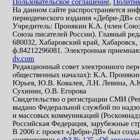
Пользовательское соглашение
,
Политик
На данном сайте распространяется ин
периодического издания «Дебри-ДВ» с
Учредитель: Пронякин К.А. (член Союз
Союза писателей России). Главный ред
680032, Хабаровский край, Хабаровск, п
ф.84212296081. Электронная приемная
dv.com
Редакционный совет электронного пер
общественных началах): К.А. Проняки
Юрьев, Ю.В. Ковалев, Л.Н. Левина, А.
Сухинин, О.В. Егорова
Свидетельство о регистрации СМИ (Р
выдано Федеральной службой по надзо
и массовых коммуникаций (Роскомнадзо
Российская Федерация, зарубежные ст
В 2006 г. проект «Дебри-ДВ» был созда
соответствии с
ФЗ № 125 «Об архивном