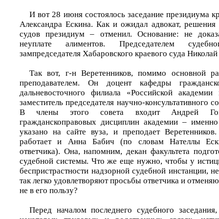
И вот 28 июня состоялось заседание президиума к
Александра Ескина. Как и ожидал адвокат, решения
судов президиум – отменил. Основание: не доказ
неуплате алиментов. Председателем судебн
зампредседателя Хабаровского краевого суда Николай
Так вот, г-­н Веретенников, помимо основной р
преподавателем. Он доцент кафедры гражданск
дальневосточного филиала «Российской академии 
заместитель председателя научно-консультативного со
В члены этого совета входит Андрей Гонч
гражданскоправовых дисциплин академии – именно 
указано на сайте вуза, и преподает Веретенников
работает и Анна Бабич (по словам Нателлы Ески
ответчика). Она, напомним, декан факультета подго
судебной системы. Что же еще нужно, чтобы у истиц
беспристрастности надзорной судебной инстанции, н
так легко удовлетворяют просьбы ответчика и отменя
не в его пользу?
Перед началом последнего судебного заседания