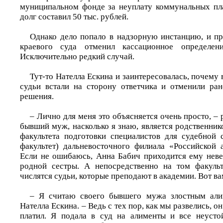
муниципальном фонде за неуплату коммунальных пла
долг составил 50 тыс. рублей.
Однако дело попало в надзорную инстанцию, и п
краевого суда отменил кассационное определен
Исключительно редкий случай.
Тут-то Нателла Ескина и заинтересовалась, почему 
судьи встали на сторону ответчика и отменили ра
решения.
– Лично для меня это объясняется очень просто, –
бывший муж, насколько я знаю, является родственни
факультета подготовки специалистов для судебной
факультет) дальневосточного филиала «Российской 
Если не ошибаюсь, Анна Бабич приходится ему неве
родной сестры. А непосредственно на том факульт
числятся судьи, которые преподают в академии. Вот в
– Я считаю своего бывшего мужа злостным али
Нателла Ескина. – Ведь с тех пор, как мы развелись, о
платил. Я подала в суд на алименты и все неусто