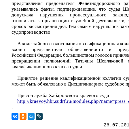
представления председателя Железнодорожного р
указывались факты, подтверждающие, что судья Ше
допускала нарушения процессуального законод
относилась к организации служебной деятельности, 
сроков рассмотрения дел. Тем самым нарушались зак
судопроизводство.
В ходе тайного голосования квалификационная колл
входят представители общественности и предс
Российской Федерации, большинством голосов принял
прекращении полномочий Татьяны Шевляковой 
квалификационного класса судьи.
Принятое решение квалификационной коллегии су
может быть обжаловано в Дисциплинарное судебное п
Пресс-служба Хабаровского краевого суда
http://kraevoy.hbr.sudrf.ru/modules.php?name=pre
.
28.07.20