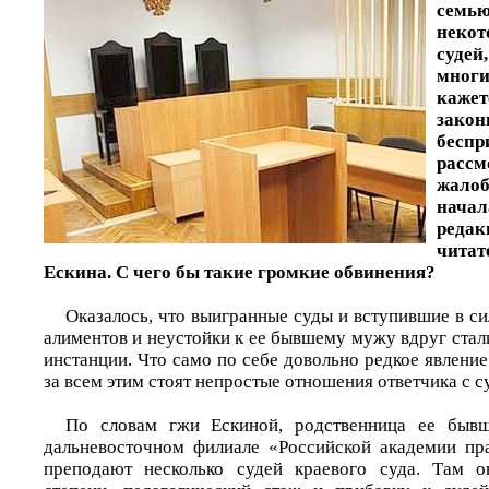
сем
неко
судей
мног
кажет
за
беспр
рассм
жало
нача
ре
чита
Ескина. С чего бы такие громкие обвинения?
Оказалось, что выигранные суды и вступившие в с
алиментов и неустойки к ее бывшему мужу вдруг стал
инстанции. Что само по себе довольно редкое явление
за всем этим стоят непростые отношения ответчика с с
По словам г­жи Ескиной, родственница ее быв
дальневосточном филиале «Российской академии пра
преподают несколько судей краевого суда. Там 