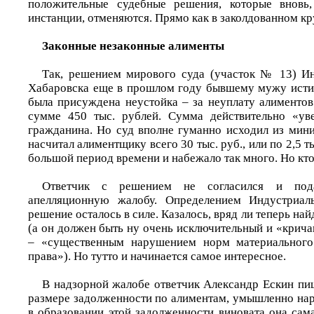
положительные судебные решения, которые вновь
инстанции, отменяются. Прямо как в заколдованном кр
Законные незаконные алименты
Так, решением мирового суда (участок № 13) Ин
Хабаровска еще в прошлом году бывшему мужу исти
была присуждена неустойка – за неуплату алиментов
сумме 450 тыс. рублей. Сумма действительно «уве
гражданина. Но суд вполне гуманно исходил из мин
насчитал алиментщику всего 30 тыс. руб., или по 2,5 ты
большой период времени и набежало так много. Но кто
Ответчик с решением не согласился и по
апелляционную жалобу. Определением Индустриал
решение осталось в силе. Казалось, вряд ли теперь на
(а он должен быть ну очень исключительный и «крича
– «существенным нарушением норм материального
права»). Но тут­то и начинается самое интересное.
В надзорной жалобе ответчик Александр Ескин пиш
размере задолженности по алиментам, умышленно нар
в образовании этой задолженности виновата она сам