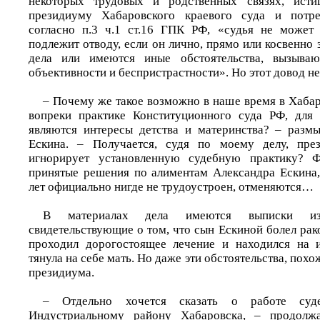
некоторых трудовых и родственных связях, исти
президиуму Хабаровского краевого суда и потре
согласно п.3 ч.1 ст.16 ГПК РФ, «судья не может 
подлежит отводу, если он лично, прямо или косвенно 
дела или имеются иные обстоятельства, вызыва
объективности и беспристрастности». Но этот довод не
– Почему же такое возможно в наше время в Хабар
вопреки практике Конституционного суда РФ, для 
являются интересы детства и материнства? – разм
Ескина. – Получается, судя по моему делу, пре
игнорирует установленную судебную практику? Ф
принятые решения по алиментам Александра Ескина,
лет официально нигде не трудоустроен, отменяются…
В материалах дела имеются выписки из
свидетельствующие о том, что сын Ескиной болел рак
проходил дорогостоящее лечение и находился на и
тянула на себе мать. Но даже эти обстоятельства, похо
президиума.
– Отдельно хочется сказать о работе суд
Индустриальному району Хабаровска, – продолжа