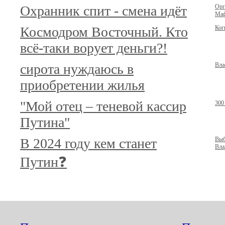
Охранник спит - смена идёт
Орг
Маф
Космодром Восточный. Кто
Ког
всё-таки ворует деньги?!
сирота нуждаюсь в
Вла
приобретении жилья
"Мой отец – теневой кассир
300
Путина"
В 2024 году кем станет
Выб
Вла
Путин❓