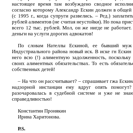
настоящее время там возбуждено сводное исполнит
согласно которому Александр Ескин должен в общей 
(с 1995 г., когда супруги развелись. – Ред.) заплати
рублей алиментов (не считая неустойки). Но пока прис
всего 12 тыс. рублей. Мол, он же нигде не работает.
деньги на услуги дорогих адвокатов!
По словам Нателлы Ескиной, ее бывший муж
Индустриального района новый иск. В иске г­н Ескин
него всю (!) алиментную задолженность, поскольку 
своих алиментных обязательствах. То есть обязател
собственных детей!
– На что он рассчитывает? – спрашивает г­жа Ескина
надзорной инстанции ему вдруг опять помогут
разочаровалась в судебной системе и уже не знаю
справедливостью!
Константин Пронякин
Ирина Харитонова.
P.S.