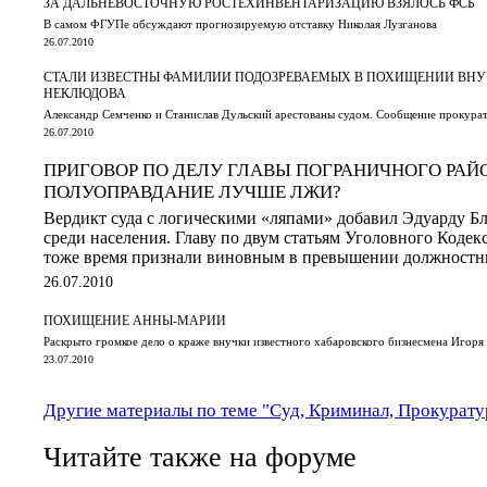
ЗА ДАЛЬНЕВОСТОЧНУЮ РОСТЕХИНВЕНТАРИЗАЦИЮ ВЗЯЛОСЬ ФСБ
В самом ФГУПе обсуждают прогнозируемую отставку Николая Лузганова
26.07.2010
СТАЛИ ИЗВЕСТНЫ ФАМИЛИИ ПОДОЗРЕВАЕМЫХ В ПОХИЩЕНИИ ВНУ
НЕКЛЮДОВА
Александр Семченко и Станислав Дульский арестованы судом. Сообщение прокура
26.07.2010
ПРИГОВОР ПО ДЕЛУ ГЛАВЫ ПОГРАНИЧНОГО РАЙ
ПОЛУОПРАВДАНИЕ ЛУЧШЕ ЛЖИ?
Вердикт суда с логическими «ляпами» добавил Эдуарду Б
среди населения. Главу по двум статьям Уголовного Кодек
тоже время признали виновным в превышении должност
26.07.2010
ПОХИЩЕНИЕ АННЫ-МАРИИ
Раскрыто громкое дело о краже внучки известного хабаровского бизнесмена Игоря
23.07.2010
Другие материалы по теме "Суд, Криминал, Прокурату
Читайте также на форуме