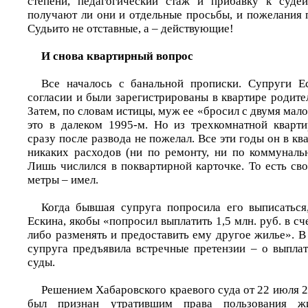
степени, педагогический стаж и прибавку к судей
получают ли они и отдельные просьбы, и пожелания 
Судьито не отставные, а – действующие!
И снова квартирный вопрос
Все началось с банальной прописки. Супруги 
согласии и были зарегистрированы в квартире родит
Затем, по словам истицы, муж ее «бросил с двумя мал
это в далеком 1995-м. Но из трехкомнатной кварт
сразу после развода не пожелал. Все эти годы он в кв
никаких расходов (ни по ремонту, ни по коммуналь
Лишь числился в поквартирной карточке. То есть св
метры – имел.
Когда бывшая супруга попросила его выписаться, 
Ескина, якобы «попросил выплатить 1,5 млн. руб. в сч
либо разменять и предоставить ему другое жилье». 
супруга предъявила встречные претензии – о выплат
суды.
Решением Хабаровского краевого суда от 22 июля 2
был признан утратившим права пользования 