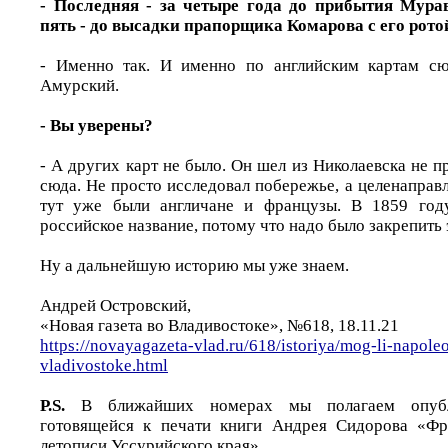
- Последняя - за четыре года до прибытия Мура
пять - до высадки прапорщика Комарова с его рот
- Именно так. И именно по английским картам с
Амурский.
- Вы уверены?
- А других карт не было. Он шел из Николаевска не пр
сюда. Не просто исследовал побережье, а целенаправл
тут уже были англичане и французы. В 1859 год
российское название, потому что надо было закрепить 
Ну а дальнейшую историю мы уже знаем.
Андрей Островский,
«Новая газета во Владивостоке», №618, 18.11.21
https://novayagazeta-vlad.ru/618/istoriya/mog-li-napole
vladivostoke.html
P.S.
В ближайших номерах мы полагаем опубл
готовящейся к печати книги Андрея Сидорова «Фр
летописи Уссурийского края».