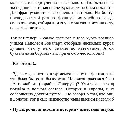
моряков, и среди ученых - было много. Это была пер
экспедиция, которая после Кука должна была показать 
Для французов это было очень престижно. На борту
преподавателей разных французских учебных завед
свою очередь, отбирали для участия своих лучших студ
несколько человек.
Так вот теперь - самое главное: с того курса военно
учился Наполеон Бонапарт, отобрали несколько курса
лучшие, чем у него, знания по математике. А он 
буквально за бортом - это при его-то честолюбии!
- Вот это да!..
- Здесь мы, конечно, вторгаемся в зону не фактов, а до
что было бы, если бы курсант Наполеон оказался бы 
«Астролябии» (корабли Лаперуза)? Учитывая, что п
погибла в полном составе. История и Европы, и Р
совершенно другим путем… Не говоря о том, что они
в Золотой Рог и еще неизвестно чьим именем назвали
- Ну да, роль личности в истории - известная штука