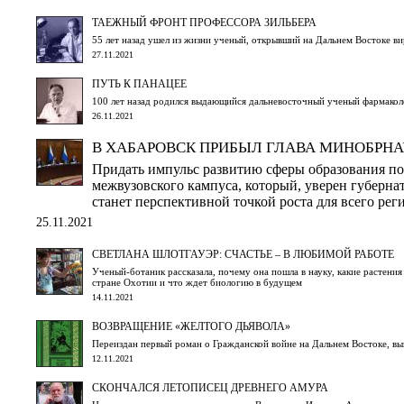
ТАЕЖНЫЙ ФРОНТ ПРОФЕССОРА ЗИЛЬБЕРА
55 лет назад ушел из жизни ученый, открывший на Дальнем Востоке в
27.11.2021
ПУТЬ К ПАНАЦЕЕ
100 лет назад родился выдающийся дальневосточный ученый фармакол
26.11.2021
В ХАБАРОВСК ПРИБЫЛ ГЛАВА МИНОБРНА
Придать импульс развитию сферы образования по
межвузовского кампуса, который, уверен губерна
станет перспективной точкой роста для всего рег
25.11.2021
СВЕТЛАНА ШЛОТГАУЭР: СЧАСТЬЕ – В ЛЮБИМОЙ РАБОТЕ
Ученый-ботаник рассказала, почему она пошла в науку, какие растени
стране Охотии и что ждет биологию в будущем
14.11.2021
ВОЗВРАЩЕНИЕ «ЖЕЛТОГО ДЬЯВОЛА»
Переиздан первый роман о Гражданской войне на Дальнем Востоке, 
12.11.2021
СКОНЧАЛСЯ ЛЕТОПИСЕЦ ДРЕВНЕГО АМУРА