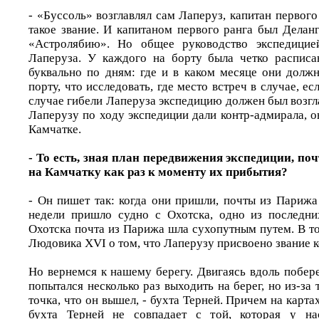
- «Буссоль» возглавлял сам Лаперуз, капитан первого
такое звание. И капитаном первого ранга был Деланг
«Астролябию». Но общее руководство экспедицие
Лаперуза. У каждого на борту была четко расписа
буквально по дням: где и в каком месяце они должн
порту, что исследовать, где место встреч в случае, е
случае гибели Лаперуза экспедицию должен был возгла
Лаперузу по ходу экспедиции дали контр-адмирала, о
Камчатке.
- То есть, зная план передвижения экспедиции, п
на Камчатку как раз к моменту их прибытия?
- Он пишет так: когда они пришли, почты из Парижа
недели пришло судно с Охотска, одно из последни
Охотска почта из Парижа шла сухопутным путем. В т
Людовика XVI о том, что Лаперузу присвоено звание 
Но вернемся к нашему берегу. Двигаясь вдоль побер
попытался несколько раз выходить на берег, но из-за 
точка, что он вышел, - бухта Терней. Причем на карта
бухта Терней не совпадает с той, которая у на