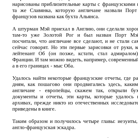
нарисованы приблизительные карты с французскими 
та же Славянка, которую англичане назвали Пор
французов названа как бухта Альянса.
А штурман Мэй приехал в Англию, они сделали хоро
там-то уже Золотой Рог и был назван Порт Мэй
посчитали, что англичане все сделают, и не стали са
сейчас говорят. Но эти первые зарисовки от руки, 
лейтенант Об (он позже, кстати, стал адмиралом)
Франции. И там можно видеть, например, современны
а в его границах - мыс Оба.
Удалось найти некоторые французские отчеты, где р
дням, как пошагово они продвигались здесь, каки
англичане - европейцы, скажем так, открыли бу
документы и отчеты, эти карты, которые удалось 
архивах, прежде никто из отечественных исследоват
приведены в книге.
Таким образом и получилось четыре главы: иезуиты,
англо-французская эскадра.