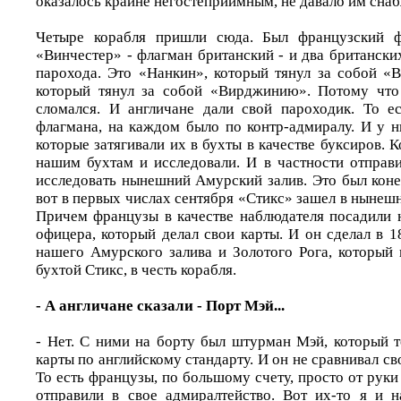
оказалось крайне негостеприимным, не давало им сн
Четыре корабля пришли сюда. Был французский ф
«Винчестер» - флагман британский - и два британск
парохода. Это «Нанкин», который тянул за собой «В
который тянул за собой «Вирджинию». Потому что
сломался. И англичане дали свой пароходик. То е
флагмана, на каждом было по контр-адмиралу. И у н
которые затягивали их в бухты в качестве буксиров. К
нашим бухтам и исследовали. И в частности отправ
исследовать нынешний Амурский залив. Это был коне
вот в первых числах сентября «Стикс» зашел в нынеш
Причем французы в качестве наблюдателя посадили н
офицера, который делал свои карты. И он сделал в 
нашего Амурского залива и Золотого Рога, который 
бухтой Стикс, в честь корабля.
- А англичане сказали - Порт Мэй...
- Нет. С ними на борту был штурман Мэй, который 
карты по английскому стандарту. И он не сравнивал св
То есть французы, по большому счету, просто от руки
отправили в свое адмиралтейство. Вот их-то я и 