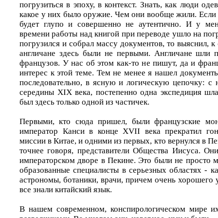
погрузиться в эпоху, в контекст. Знать, как люди оде
какое у них было оружие. Чем они вообще жили. Если т
будет глупо и совершенно не аутентично. И у ме
времени работы над книгой при переводе ушло на погр
погрузился и собрал массу документов, то выяснил, к
англичане здесь были не первыми. Англичане шли 
французов. У нас об этом как-то не пишут, да и фран
интерес к этой теме. Тем не менее я нашел документ
последовательно, в ясную и логическую цепочку: с 
середины XIX века, постепенно одна экспедиция шла
был здесь только одной из частичек.
Первыми, кто сюда пришел, были французские мон
император Канси в конце XVII века прекратил гон
миссии в Китае, и одними из первых, кто вернулся в Пе
точнее говоря, представители Общества Иисуса. Он
императорском дворе в Пекине. Это были не просто 
образованные специалисты в серьезных областях - к
астрономы, ботаники, врачи, причем очень хорошего у
все знали китайский язык.
В нашем современном, конспирологическом мире их