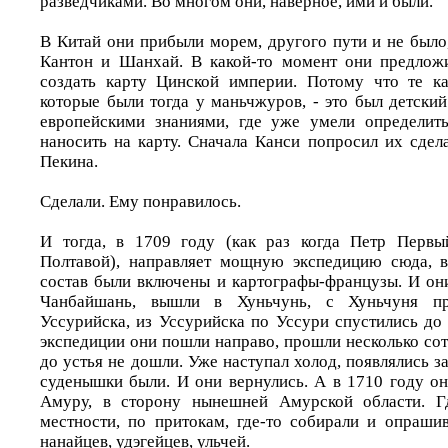
разведчиками. Во многом они, наверное, ими и были.
В Китай они прибыли морем, другого пути и не было
Кантон и Шанхай. В какой-то момент они предлож
создать карту Цинской империи. Потому что те ка
которые были тогда у маньчжуров, - это был детски
европейскими знаниями, где уже умели определит
наносить на карту. Сначала Канси попросил их сдел
Пекина.
Сделали. Ему понравилось.
И тогда, в 1709 году (как раз когда Петр Перв
Полтавой), направляет мощную экспедицию сюда, 
состав были включены и картографы-французы. И он
Чанбайшань, вышли в Хуньчунь, с Хуньчуня п
Уссурийска, из Уссурийска по Уссури спустились до
экспедиции они пошли направо, прошли несколько сот
до устья не дошли. Уже наступал холод, появлялись за
суденышки были. И они вернулись. А в 1710 году о
Амуру, в сторону нынешней Амурской области. Г
местности, по притокам, где-то собирали и опраши
нанайцев, удэгейцев, ульчей.