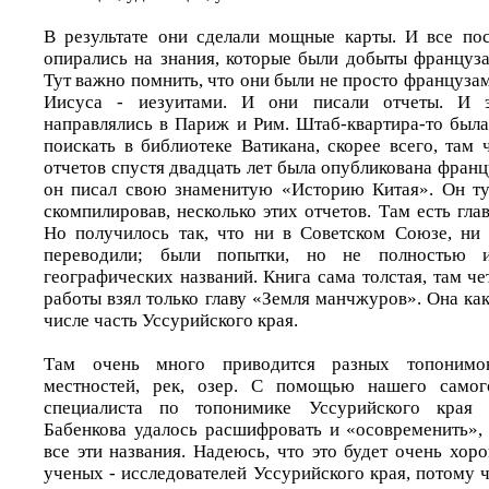
В результате они сделали мощные карты. И все по
опирались на знания, которые были добыты француза
Тут важно помнить, что они были не просто француза
Иисуса - иезуитами. И они писали отчеты. И э
направлялись в Париж и Рим. Штаб-квартира-то была
поискать в библиотеке Ватикана, скорее всего, там ч
отчетов спустя двадцать лет была опубликована фран
он писал свою знаменитую «Историю Китая». Он ту
скомпилировав, несколько этих отчетов. Там есть гл
Но получилось так, что ни в Советском Союзе, ни 
переводили; были попытки, но не полностью 
географических названий. Книга сама толстая, там че
работы взял только главу «Земля манчжуров». Она как
числе часть Уссурийского края.
Там очень много приводится разных топонимов
местностей, рек, озер. С помощью нашего самог
специалиста по топонимике Уссурийского края 
Бабенкова удалось расшифровать и «осовременить», 
все эти названия. Надеюсь, что это будет очень хо
ученых - исследователей Уссурийского края, потому ч