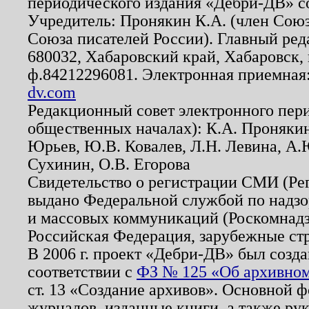
периодического издания «Дебри-ДВ» с
Учредитель: Пронякин К.А. (член Союз
Союза писателей России). Главный ред
680032, Хабаровский край, Хабаровск, п
ф.84212296081. Электронная приемная
dv.com
Редакционный совет электронного пер
общественных началах): К.А. Проняки
Юрьев, Ю.В. Ковалев, Л.Н. Левина, А.
Сухинин, О.В. Егорова
Свидетельство о регистрации СМИ (Р
выдано Федеральной службой по надзо
и массовых коммуникаций (Роскомнадзо
Российская Федерация, зарубежные ст
В 2006 г. проект «Дебри-ДВ» был созда
соответствии с
ФЗ № 125 «Об архивном
ст. 13 «Создание архивов». Основной ф
журналов, изданные книги, а также ру