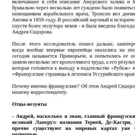
включавшее в себя описание Амурского залива и б
буквально через несколько лет суждено было появитьс
помощником корабельного врача, Тронсон вел дневн
Англии в 1859 году. В российский научный и историчес
спустя более полутора веков - и была введена благод
Андрея Сидорова.
После этого исследователь пошел дальше, заинтер
когда вообще впервые европейцы оказались на это
сегодня называется Приморьем, и попытались ее о
заняли несколько лет кропотливого труда, а его результ
которая готовится к выходу в издательстве «Рубеж»
«Французские страницы в летописи Уссурийского края
Почему именно французские? Об этом Андрей Сидоров
нашему корреспонденту.
Отцы-иезуиты
- Андрей, насколько я знаю, главный французски
великий Лаперуз: названия Терней, Де-Кастри,
прочие существуют на мировых картах уже 
четвертью…