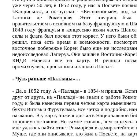
уже через 50 лет, в 1852 году, у нас в Посьете появи
«Каприсьос», а по-русски - «Беспокойный», под к
Гастона де Рокмореля. Этот товарищ был п
правительством в основном на базу французскую в Ша
1848 году французы в концессию взяли часть Шанха
силы и флага был послан этот корвет. У него были о
решил, пока есть время и возможности, посмотре
восточное побережье Кореи было еще не исследовано
недоисследовал Лаперуз. Они зашли в Восточно-Коре
КНДР. Нанесли все на карту. И решили посмо
промахнулись, проскочили и зашли в Посьет.
- Чуть раньше «Паллады»…
- Да, в 1852 году. А «Паллада» в 1854-м пришла. Кста
друг от друга, на «Палладе» не знали о работе Рокмор
году, и была нанесена первая четкая карта нынешнего 
бухты Витязь и Фуругельма. Все четко и подробно, на
названий. Эту карту тоже я достал в Национальной би
хорошем состоянии. Но самое главное, чем горжусь:
мне удалось найти отчет Рокмореля в адмиралтейство
Муше, где они описывают, кто жил в Посьете, на ка