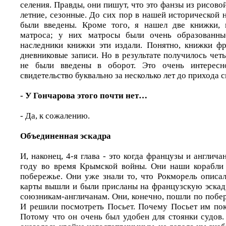
селения. Правды, они пишут, что это фанзы из рисовой
летние, сезонные. До сих пор в нашей исторической 
были введены. Кроме того, я нашел две книжки, 
матроса; у них матросы были очень образованн
наследники книжки эти издали. Понятно, книжки фр
дневниковые записи. Но в результате получилось чет
не были введены в оборот. Это очень интересн
свидетельство буквально за несколько лет до прихода 
- У Гончарова этого почти нет…
- Да, к сожалению.
Объединенная эскадра
И, наконец, 4-я глава - это когда французы и англич
году во время Крымской войны. Они наши корабли 
побережье. Они уже знали то, что Рокморель описал
карты вышли и были присланы на французскую эскад
союзникам-англичанам. Они, конечно, пошли по побе
И решили посмотреть Посьет. Почему Посьет им по
Потому что он очень был удобен для стоянки судов.