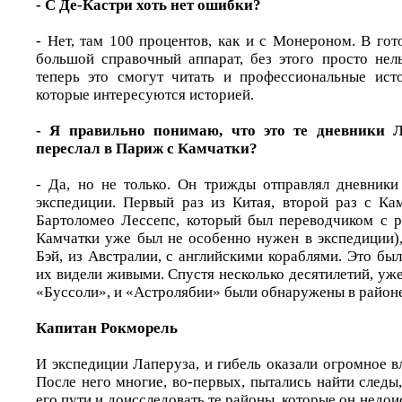
- С Де-Кастри хоть нет ошибки?
- Нет, там 100 процентов, как и с Монероном. В го
большой справочный аппарат, без этого просто нел
теперь это смогут читать и профессиональные ист
которые интересуются историей.
- Я правильно понимаю, что это те дневники Л
переслал в Париж с Камчатки?
- Да, но не только. Он трижды отправлял дневник
экспедиции. Первый раз из Китая, второй раз с Ка
Бартоломео Лессепс, который был переводчиком с р
Камчатки уже был не особенно нужен в экспедиции),
Бэй, из Австралии, с английскими кораблями. Это был
их видели живыми. Спустя несколько десятилетий, уже
«Буссоли», и «Астролябии» были обнаружены в райо
Капитан Рокморель
И экспедиции Лаперуза, и гибель оказали огромное 
После него многие, во-первых, пытались найти следы,
его пути и доисследовать те районы, которые он недои