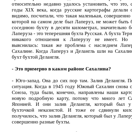
относительно недавно удалось установить, что это, 
годы XIX века, когда русские картографы делали 
видимо, посчитали, что такая маленькая, совершенно 
которой на самом деле был Лаперуз, не может быть 
соседнюю бухту в десяти километрах, значительно б
Лаперуза - это теперешняя бухта Русская. А бухта Терн
никакого отношения к Лаперузу не имеет. Но 
выяснилась: такая же проблема с наследием Лапе
Сахалине. Когда Лаперуз и Делангль шли на Сахалин
бухт бухтой Делангля.
- Это примерно в каком районе Сахалина?
- Юго-запад. Она до сих пор там. Залив Делангля. 
ситуация. Когда в 1945 году Южный Сахалин снова с
Союза, туда были, конечно, направлены наши карт
новую подробную карту, потому что много лет С
Японией. И они залив Делангля, который был у 
бухточкой неказистой. И тоже ее сдвинули кил
получилось, что залив Делангля, который был у Лаперу
совершенно разные бухты.