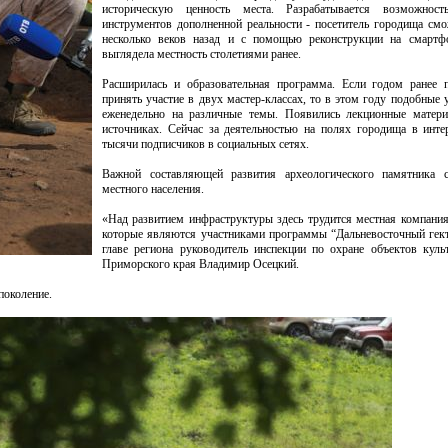
историческую ценность места. Разрабатывается возможност
инструментов дополненной реальности - посетитель городища смо
несколько веков назад и с помощью реконструкции на смартфо
выглядела местность столетиями ранее.
Расширилась и образовательная программа. Если годом ранее 
принять участие в двух мастер-классах, то в этом году подобные
еженедельно на различные темы. Появились лекционные матер
источниках. Сейчас за деятельностью на полях городища в инте
тысячи подписчиков в социальных сетях.
Важной составляющей развития археологического памятника с
местного населения.
«Над развитием инфраструктуры здесь трудится местная компания,
которые являются участниками программы “Дальневосточный гекта
главе региона руководитель инспекции по охране объектов куль
Приморского края Владимир Осецкий.
поколение.