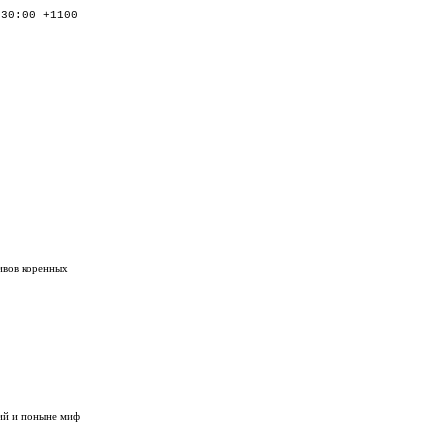
:30:00 +1100
ивов коренных
ий и поныне миф