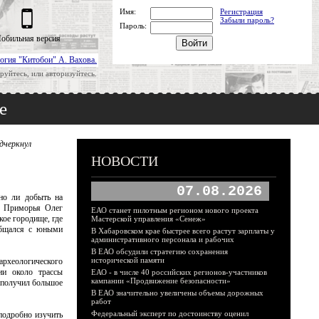
Имя:
Регистрация
Забыли пароль?
Пароль:
обильная версия
огия "Китобои" А. Вахова.
руйтесь, или авторизуйтесь.
е
дчеркнул
НОВОСТИ
07.08.2026
но ли добыть на
ор Приморья Олег
ЕАО станет пилотным регионом нового проекта
кое городище, где
Мастерской управления «Сенеж»
общался с юными
В Хабаровском крае быстрее всего растут зарплаты у
административного персонала и рабочих
В ЕАО обсудили стратегию сохранения
исторической памяти
рхеологического
ии около трассы
ЕАО - в числе 40 российских регионов-участников
кампании «Продвижение безопасности»
 получил большое
В ЕАО значительно увеличены объемы дорожных
работ
Федеральный эксперт по достоинству оценил
подробно изучить