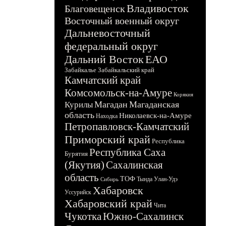
Владивосток
Благовещенск
Восточный военный округ
Дальневосточный
федеральный округ
Дальний Восток
ЕАО
Забайкалье
Забайкальский край
Камчатский край
Комсомольск-на-Амуре
Корякия
Магадан
Магаданская
Курилы
область
Николаевск-на-Амуре
Находка
Петропавловск-Камчатский
Приморский край
Республика
Республика Саха
Бурятия
(Якутия)
Сахалинская
область
ТОФ
Тында
Улан-Удэ
Сибирь
Хабаровск
Уссурийск
Хабаровский край
Чита
Чукотка
Южно-Сахалинск