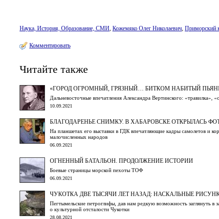
Наука, История, Образование, СМИ
,
Кожемяко Олег Николаевич
,
Приморский 
Комментировать
Читайте также
«ГОРОД ОГРОМНЫЙ, ГРЯЗНЫЙ… БИТКОМ НАБИТЫЙ ПЬЯ
Дальневосточные впечатления Александра Вертинского: «травилка», «с
10.09.2021
БЛАГОДАРЕНЬЕ СНИМКУ. В ХАБАРОВСКЕ ОТКРЫЛАСЬ Ф
На планшетах его выставки в ГДК впечатляющие кадры самолетов и ко
малочисленных народов
06.09.2021
ОГНЕННЫЙ БАТАЛЬОН. ПРОДОЛЖЕНИЕ ИСТОРИИ
Боевые страницы морской пехоты ТОФ
06.09.2021
ЧУКОТКА ДВЕ ТЫСЯЧИ ЛЕТ НАЗАД: НАСКАЛЬНЫЕ РИСУН
Пегтымельские петроглифы, дав нам редкую возможность заглянуть в
о культурной отсталости Чукотки
28.08.2021