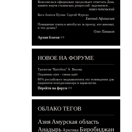
Комсомольск официально продолжает отмечать День
памяти жертв сталинских репрессий: задумаемся...
павел попельский
Кого боится Путин: Сергей Фургал
Евгений Афанасьев
Повышение платы в автобусах за проезд: кто виноват,
и что делать?
Олег Паньков
Архив блогов >>
НОВОЕ НА ФОРУМЕ
Трилогия "Китобои" А. Вахова.
Охранник спит - смена идёт
80% российского медиаконтента это телевидение для
пациентов психдиспансера и наркологии.
Перейти на форум >>
ОБЛАКО ТЕГОВ
Азия
Амурская область
Биробиджан
Анадырь
Арктика