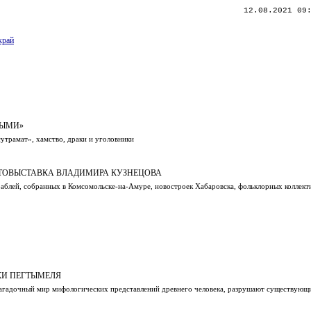
12.08.2021 09
край
НЫМИ»
утрамат», хамство, драки и уголовники
ОТОВЫСТАВКА ВЛАДИМИРА КУЗНЕЦОВА
раблей, собранных в Комсомольске-на-Амуре, новостроек Хабаровска, фольклорных коллект
КИ ПЕГТЫМЕЛЯ
 загадочный мир мифологических представлений древнего человека, разрушают существующ