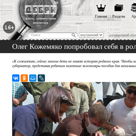
Главная
Разделы
Ар
расширенный пои
Олег Кожемяко попробовал себя в ро
«К сожалению, сейчас многие дети не знают историю родного края. Чтобы ис
губернатор, представив ребятам пилотные экземпляры пособия для начальных