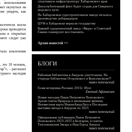
спортивную инфраструктуру Хабаровского края
ь использования
Дноуглубительный флот будет создан для Северного
жет окунуться на
морского пути
не увидеть, как
На Хабаровском судостроительном заводе началось
производство дебаркадеров
ЦУМ в Хабаровске вернули государству
посетители могли
Бывший судоремонтный завод «Якорь» в Советской
 уроки проводятся
Гавани планируют восстановить
иалы в открытых
рнете следят уже
Архив новостей >>
тало вовлечение
БЛОГИ
 это 10 человек,
р”», - рассказал
турного наследия
Районная библиотека в Амурске уничтожена. На
очереди библиотека Островского в Комсомольске?!
павел попельский
Голая вечеринка Роснано 2015г. Итог.
Евгений Афанасьев
Новые находки Павла Петровича Попельского:
Архив газеты Природа и аномальные явления,
Неизвестная карта НижнеАмурЛага и Последние
выставки автора в Амурске по 2025
павел попельский
Официальные публикации Павла Петровича
Попельского 2023-2025 в Болгарии, в газетах
Тихоокеанская Звезда и Наш Город Амурск
павел попельский