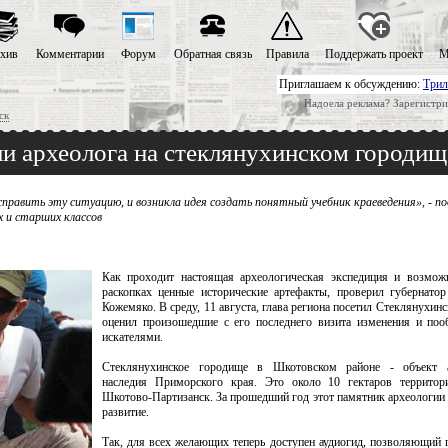
хив
Комментарии
Форум
Обратная связь
Правила
Поддержать проект
М
Приглашаем к обсуждению:
Трил
Надоела реклама? Зарегистри
ск
ли археолога на стеклянухинском городищ
править эту ситуацию, и возникла идея создать понятный учебник краеведения», - по
 и старших классов
Как проходит настоящая археологическая экспедиция и возмож
раскопках ценные исторические артефакты, проверил губернат
Кожемяко. В среду, 11 августа, глава региона посетил Стеклянухинс
оценил произошедшие с его последнего визита изменения и по
искателями.
Стеклянухинское городище в Шкотовском районе - объект а
наследия Приморского края. Это около 10 гектаров территор
Шкотово-Партизанск. За прошедший год этот памятник археологии
развитие.
Так, для всех желающих теперь доступен аудиогид, позволяющий 