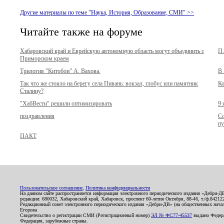
Другие материалы по теме "Наука, История, Образование, СМИ" >>
Читайте также на форуме
Хабаровский край и Еврейскую автономную область могут объединить с
П.
Приморском краем
Трилогия "Китобои" А. Вахова.
В 
Так что же стояло на берегу села Пивань: вокзал, глобус или памятник
Ко
Сталину?
"ХабВести" решили оптимизировать
9 
поздравления
Со
пу
ПАКТ
Пользовательское соглашение
,
Политика конфиденциальности
На данном сайте распространяется информация электронного периодического издания «Дебри-Д
редакции: 680032, Хабаровский край, Хабаровск, проспект 60-летия Октября, 88-46, т./ф.8421
Редакционный совет электронного периодического издания «Дебри-ДВ» (на общественных нач
Егорова
Свидетельство о регистрации СМИ (Регистрационный номер)
ЭЛ № ФС77-45537
выдано Федера
Федерация, зарубежные страны.