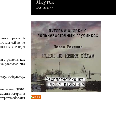
Якутск
Все теги >>
амках гранта. За
что мы сейчас по
раскопках сегодня
аве региона, как
ко рассказал, что
ркнул губернатор,
чного музея ДВФУ
амента истории и
стерства обороны