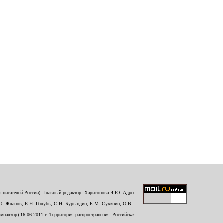
 писателей России). Главный редактор: Харитонова И.Ю. Адрес
Ю. Жданов, Е.Н. Голубь, С.Н. Бурындин, Б.М. Сухинин, О.В.
надзор) 16.06.2011 г. Территория распространения: Российская