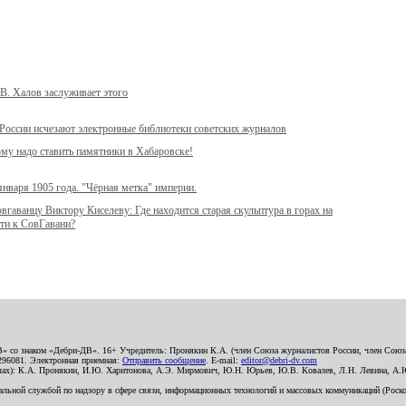
В. Халов заслуживает этого
России исчезают электронные библиотеки советских журналов
му надо ставить памятники в Хабаровске!
января 1905 года. "Чёрная метка" империи.
вгаванцу Виктору Киселеву: Где находится старая скульптура в горах на
ти к СовГавани?
В» со знаком «Дебри-ДВ». 16+ Учредитель: Пронякин К.А. (член Союза журналистов России, член Союза
2296081. Электронная приемная:
Отправить сообщение
. E-mail:
editor@debri-dv.com
алах): К.А. Пронякин, И.Ю. Харитонова, А.Э. Мирмович, Ю.Н. Юрьев, Ю.В. Ковалев, Л.Н. Левина, А.
льной службой по надзору в сфере связи, информационных технологий и массовых коммуникаций (Роском