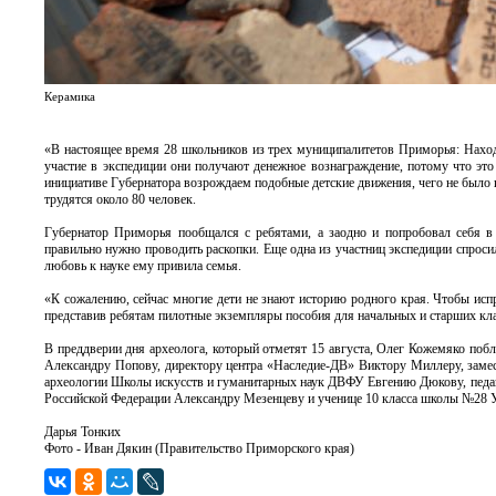
Керамика
«В настоящее время 28 школьников из трех муниципалитетов Приморья: Находк
участие в экспедиции они получают денежное вознаграждение, потому что это
инициативе Губернатора возрождаем подобные детские движения, чего не было по
трудятся около 80 человек.
Губернатор Приморья пообщался с ребятами, а заодно и попробовал себя в 
правильно нужно проводить раскопки. Еще одна из участниц экспедиции спросил
любовь к науке ему привила семья.
«К сожалению, сейчас многие дети не знают историю родного края. Чтобы испр
представив ребятам пилотные экземпляры пособия для начальных и старших кла
В преддверии дня археолога, который отметят 15 августа, Олег Кожемяко поб
Александру Попову, директору центра «Наследие-ДВ» Виктору Миллеру, заме
археологии Школы искусств и гуманитарных наук ДВФУ Евгению Дюкову, педаг
Российской Федерации Александру Мезенцеву и ученице 10 класса школы №28 
Дарья Тонких
Фото - Иван Дякин (Правительство Приморского края)