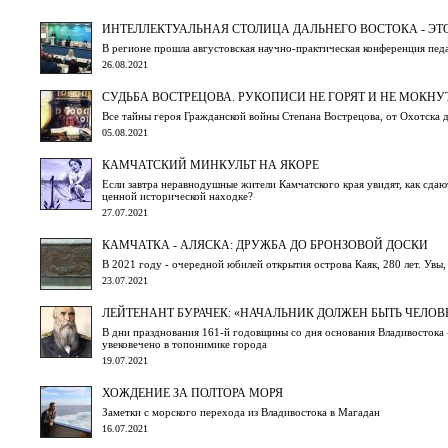
ИНТЕЛЛЕКТУАЛЬНАЯ СТОЛИЦА ДАЛЬНЕГО ВОСТОКА - ЭТ
В регионе прошла августовская научно-практическая конференция пед
26.08.2021
СУДЬБА ВОСТРЕЦОВА. РУКОПИСИ НЕ ГОРЯТ И НЕ МОКНУ
Все тайны героя Гражданской войны Степана Вострецова, от Охотска д
05.08.2021
КАМЧАТСКИЙ МИНКУЛЬТ НА ЯКОРЕ
Если завтра неравнодушные жители Камчатского края увидят, как сдаю
ценной исторической находке?
27.07.2021
КАМЧАТКА - АЛЯСКА: ДРУЖБА ДО БРОНЗОВОЙ ДОСКИ
В 2021 году - очередной юбилей открытия острова Каяк, 280 лет. Увы
23.07.2021
ЛЕЙТЕНАНТ БУРАЧЕК: «НАЧАЛЬНИК ДОЛЖЕН БЫТЬ ЧЕЛО
В дни празднования 161-й годовщины со дня основания Владивостока 
увековечено в топонимике города
19.07.2021
ХОЖДЕНИЕ ЗА ПОЛТОРА МОРЯ
Заметки с морского перехода из Владивостока в Магадан
16.07.2021