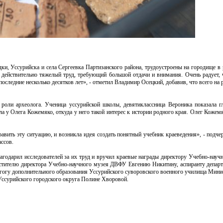
и, Уссурийска и села Сергеевка Партизанского района, трудоустроены на городище в р
 действительно тяжелый труд, требующий большой отдачи и внимания. Очень радует, 
следние несколько десятков лет», - отметил Владимир Осецкий, добавив, что всего на 
роли археолога. Ученица уссурийской школы, девятиклассница Вероника показала гл
а у Олега Кожемяко, откуда у него такой интерес к истории родного края. Олег Кожемя
авить эту ситуацию, и возникла идея создать понятный учебник краеведения», - подче
ссов.
лагодарил исследователей за их труд и вручил краевые награды директору Учебно-нау
стителю директора Учебно-научного музея ДВФУ Евгению Никитину, аспиранту департ
огу дополнительного образования Уссурийского суворовского военного училища Мини
Уссурийского городского округа Полине Хворовой.