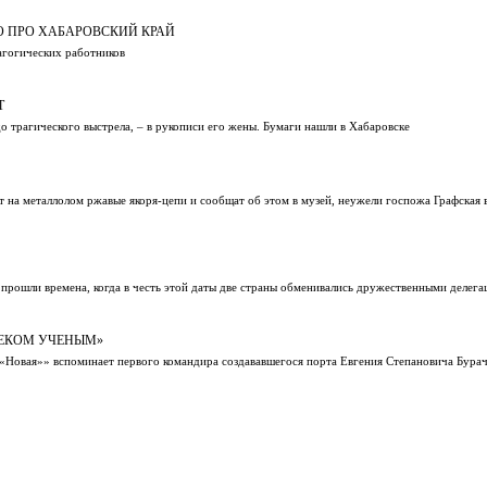
О ПРО ХАБАРОВСКИЙ КРАЙ
агогических работников
Т
о трагического выстрела, – в рукописи его жены. Бумаги нашли в Хабаровске
т на металлолом ржавые якоря-цепи и сообщат об этом в музей, неужели госпожа Графская 
, прошли времена, когда в честь этой даты две страны обменивались дружественными делег
ВЕКОМ УЧЕНЫМ»
«Новая»» вспоминает первого командира создававшегося порта Евгения Степановича Бурач