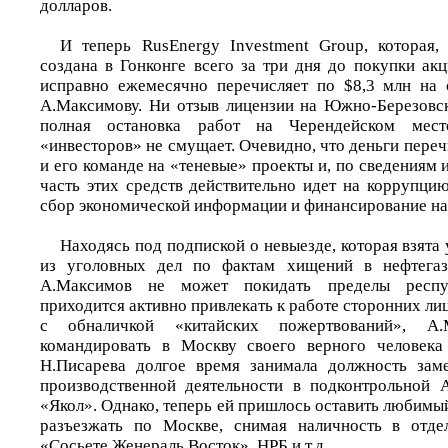
долларов.
И теперь RusEnergy Investment Group, которая,
создана в Гонконге всего за три дня до покупки ак
исправно ежемесячно перечисляет по $8,3 млн на 
А.Максимову. Ни отзыв лицензии на Южно-Березовс
полная остановка работ на Черендейском мест
«инвесторов» не смущает. Очевидно, что деньги пер
и его команде на «теневые» проекты и, по сведениям 
часть этих средств действительно идет на коррупци
сбор экономической информации и финансирование на
Находясь под подпиской о невыезде, которая взята 
из уголовных дел по фактам хищений в нефтегаз
А.Максимов не может покидать пределы респу
приходится активно привлекать к работе сторонних ли
с обналичкой «китайских пожертвований», А.
командировать в Москву своего верного человека
Н.Писарева долгое время занимала должность заме
производственной деятельности в подконтрольной 
«Якол». Однако, теперь ей пришлось оставить любимый
разъезжать по Москве, снимая наличность в отде
«Сосьете Женераль Восток», НРБ и т.д.