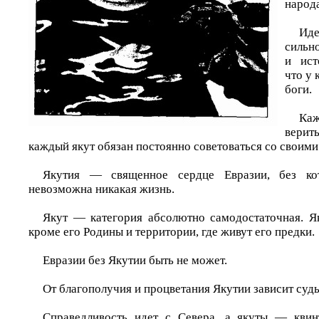
народа
Ид
сильн
и ист
что у
боги.
Ка
верит
каждый якут обязан постоянно советоваться со своими
Якутия — священное сердце Евразии, без кот
невозможна никакая жизнь.
Якут — категория абсолютно самодостаточная. Я
кроме его Родины и территории, где живут его предки.
Евразии без Якутии быть не может.
От благополучия и процветания Якутии зависит судь
Справедливость идет с Севера, а якуты — квинт