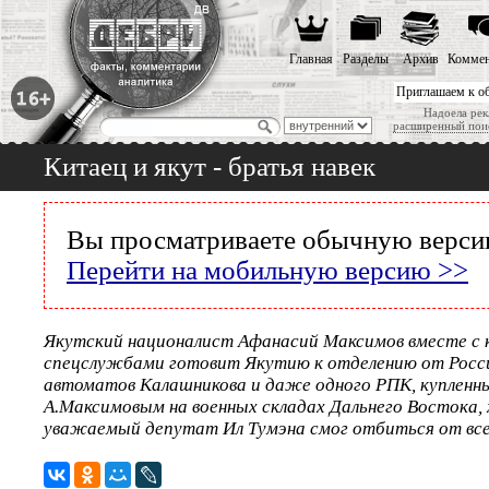
Главная
Разделы
Архив
Коммен
Приглашаем к о
Надоела рек
расширенный пои
Китаец и якут - братья навек
Вы просматриваете обычную версию
Перейти на мобильную версию >>
Якутский националист Афанасий Максимов вместе с
спецслужбами готовит Якутию к отделению от Росси
автоматов Калашникова и даже одного РПК, купленны
А.Максимовым на военных складах Дальнего Востока,
уважаемый депутат Ил Тумэна смог отбиться от все