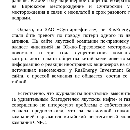
раньше. В 2008 году акционерное общество возврати
на Бирюкское месторождение и Сунтарский уч
месторождения в связи с неоплатой в срок разового 
недрами.
Однако, ни ЗАО «Сунтарнефтегаз», ни RusEnergy
стали бить тревогу по поводу потери одного из д
активов. На сайте якутской компании по-прежнему
владеет лицензией на Южно-Березовское месторожд
новостью за три года существования компани
контрольного пакета общества китайскими инвестор
информацию о реакции иностранных акционеров на с
источниках невозможно: у RusEnergy Investment G
сайта, с прессой компания не общается, состав ее
тайной.
Естественно, что журналисты попытались выяснить
за удивительным благодетелем якутских нефте- и га
совершенно не интересуют проблемы с собственн
сначала предположили, что за загадочной гонкон
компанией скрывается китайский нефтегазовый мон
компания CNPC.