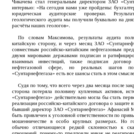
Чикачева стал генеральным директором ЗАО «Сунта
интервью: «На сегодня нами уже пройдены: бухгалте
юридическая аудиторские проверки. Результа
геологического аудита мы получили буквально на дня
расчёты наших геологов».
По словам Максимова, результаты аудита пол
китайскую сторону, и через месяц ЗАО «Сунтарнеф
совместным российско-китайским нефтегазовым пре
двумя мировыми державами подписан и ратифициро
взаимных инвестиций, также подписан договор
нефтегазовой сфере, но реальных шагов п
«Сунтарнефтегаза» есть все шансы стать в этом смысл
Судя по тому, что всего через два месяца после за
сторона потеряла половину купленных активов, ис
«Сунтарнефтегаз» действительно могла бы стать пер
реализации российско-китайского договора о защите 
бывший директор ЗАО «Сунтарнефтегаз» Афанасий М
быть привлечен к уголовной ответственности по привы
мошенничестве в особо крупных размерах. Но го
обычно отличающиеся редкой склонностью к ск
отношений, почему-то предпочли никак не реагирова