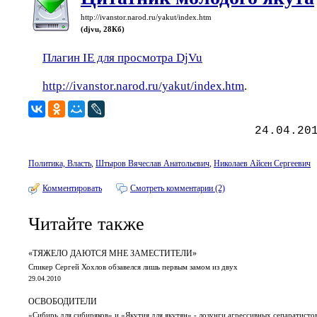
http://ivanstor.narod.ru/yakut/index.htm
(djvu, 28Кб)
Плагин IE для просмотра DjVu
http://ivanstor.narod.ru/yakut/index.htm
.
24.04.20
Политика, Власть
,
Штыров Вячеслав Анатольевич
,
Николаев Айсен Сергеевич
Комментировать
Смотреть комментарии (2)
Читайте также
«ТЯЖЕЛО ДАЮТСЯ МНЕ ЗАМЕСТИТЕЛИ»
Спикер Сергей Хохлов обзавелся лишь первым замом из двух
29.04.2010
ОСВОБОДИТЕЛИ
«Сибирь для сибиряков» и «Якутия для якутян» - лозунги агрессивных сепаратист