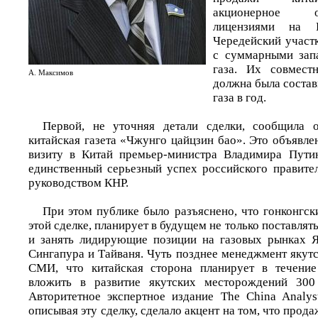
акционерное 
лицензиями на 
Чередейский участ
с суммарными зап
газа. Их совмест
А. Максимов
должна была состав
газа в год.
Первой, не уточняя детали сделки, сообщила 
китайская газета «Чжунго цайцзин бао». Это объявл
визиту в Китай премьер-министра Владимира Пути
единственный серьезный успех российского правител
руководством КНР.
При этом публике было разъяснено, что гонконгск
этой сделке, планирует в будущем не только поставлят
и занять лидирующие позиции на газовых рынках 
Сингапура и Тайваня. Чуть позднее менеджмент якут
СМИ, что китайская сторона планирует в течени
вложить в развитие якутских месторождений 300
Авторитетное экспертное издание The China Analys
описывая эту сделку, сделало акцент на том, что прод