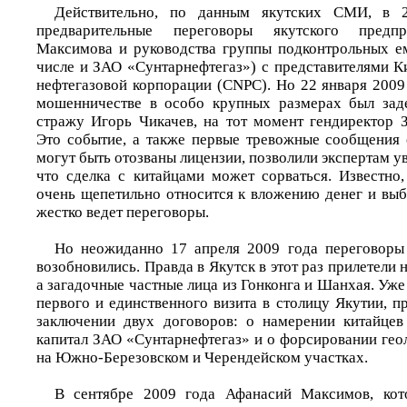
Действительно, по данным якутских СМИ, в 2
предварительные переговоры якутского предп
Максимова и руководства группы подконтрольных е
числе и ЗАО «Сунтарнефтегаз») с представителями К
нефтегазовой корпорации (CNPC). Но 22 января 2009
мошенничестве в особо крупных размерах был за
стражу Игорь Чикачев, на тот момент гендиректор 
Это событие, а также первые тревожные сообщения 
могут быть отозваны лицензии, позволили экспертам ув
что сделка с китайцами может сорваться. Известно,
очень щепетильно относится к вложению денег и выб
жестко ведет переговоры.
Но неожиданно 17 апреля 2009 года переговоры 
возобновились. Правда в Якутск в этот раз прилетели 
а загадочные частные лица из Гонконга и Шанхая. Уже 
первого и единственного визита в столицу Якутии, 
заключении двух договоров: о намерении китайцев
капитал ЗАО «Сунтарнефтегаз» и о форсировании гео
на Южно-Березовском и Черендейском участках.
В сентябре 2009 года Афанасий Максимов, кот