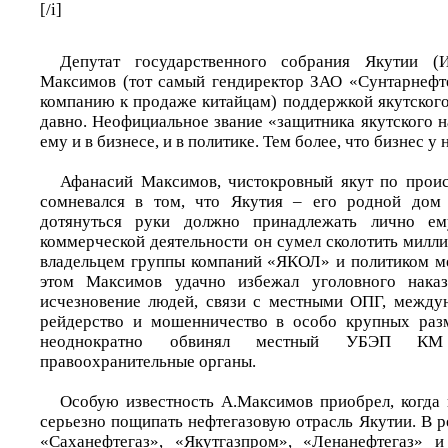
[/i]
Депутат государственного собрания Якутии (
Максимов (тот самый гендиректор ЗАО «Сунтарнефте
компанию к продаже китайцам) поддержкой якутского
давно. Неофициальное звание «защитника якутского 
ему и в бизнесе, и в политике. Тем более, что бизнес у 
Афанасий Максимов, чистокровный якут по проис
сомневался в том, что Якутия – его родной дом
дотянуться руки должно принадлежать лично ему
коммерческой деятельности он сумел сколотить милли
владельцем группы компаний «ЯКОЛ» и политиком м
этом Максимов удачно избежал уголовного наказ
исчезновение людей, связи с местными ОПГ, между
рейдерство и мошенничество в особо крупных разм
неоднократно обвинял местный УБЭП 
правоохранительные органы.
Особую известность А.Максимов приобрел, когда 
серьезно пощипать нефтегазовую отрасль Якутии. В 
«Саханефтегаз», «Якутгазпром», «Ленанефтегаз» 