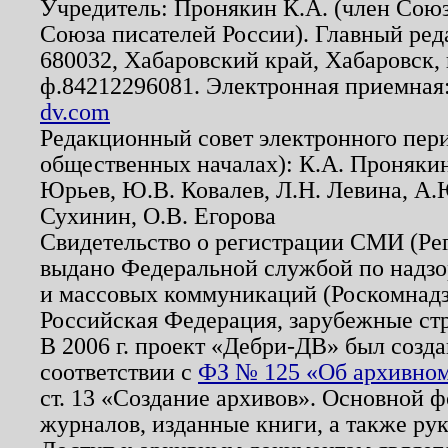
Учредитель: Пронякин К.А. (член Союз
Союза писателей России). Главный ред
680032, Хабаровский край, Хабаровск, п
ф.84212296081. Электронная приемная
dv.com
Редакционный совет электронного пер
общественных началах): К.А. Проняки
Юрьев, Ю.В. Ковалев, Л.Н. Левина, А.
Сухинин, О.В. Егорова
Свидетельство о регистрации СМИ (Р
выдано Федеральной службой по надзо
и массовых коммуникаций (Роскомнадзо
Российская Федерация, зарубежные ст
В 2006 г. проект «Дебри-ДВ» был созда
соответствии с
ФЗ № 125 «Об архивном
ст. 13 «Создание архивов». Основной ф
журналов, изданные книги, а также ру