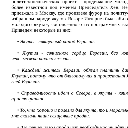
политтехнологических проект - продвижение молод
более известной под именем Председатель Хен. Не
приезжала в Москву, где произвела фурор на политту
избранном народе якутов. Вскоре Интернет был забит
молодого якута», составленного из программных вы
Приведем некоторые из них:
• Якуты - священный народ Евразии.
• Якутия - священное сердце Евразии, без кот
невозможна никакая жизнь.
• Каждый житель Евразии обязан платить дан
Якутии, потому что от благополучия и процветания 
всей Евразии.
• Справедливость идет с Севера, а якуты - квин
аристократия.
• То, что хорошо и полезно для якута, то и моральн
мне сказали наши священные предки.
• Для священного народа нет необходимости идти 