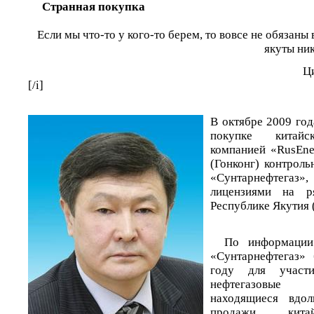
Странная покупка
Если мы что-то у кого-то берем, то вовсе не обязаны
якуты ни
Ц
[/i]
В октябре 2009 год
покупке китайс
компанией «RusEne
(Гонконг) контроль
«Сунтарнефтег
лицензиями на р
Республике Якутия 
По информаци
«Сунтарнефтегаз»
году для участ
нефтегазовые
находящиеся вдо
продажи кита