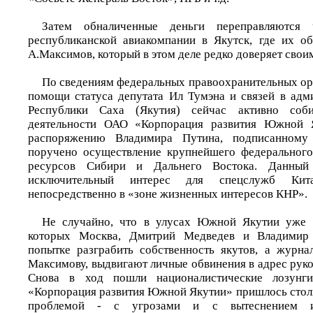
Затем обналиченные деньги переправляются ч
республиканской авиакомпании в Якутск, где их о
А.Максимов, который в этом деле редко доверяет сво
По сведениям федеральных правоохранительных ор
помощи статуса депутата Ил Тумэна и связей в адм
Республики Саха (Якутия) сейчас активно со
деятельности ОАО «Корпорация развития Южной Я
распоряжению Владимира Путина, подписанному
поручено осуществление крупнейшего федерального
ресурсов Сибири и Дальнего Востока. Данный 
исключительный интерес для спецслужб Китая
непосредственно в «зоне жизненных интересов КНР».
Не случайно, что в улусах Южной Якутии уже п
которых Москва, Дмитрий Медведев и Владимир
попытке разграбить собственность якутов, а журна
Максимову, выдвигают личные обвинения в адрес рук
Снова в ход пошли националистические лозун
«Корпорация развития Южной Якутии» пришлось стол
проблемой - с угрозами и с вытеснением и