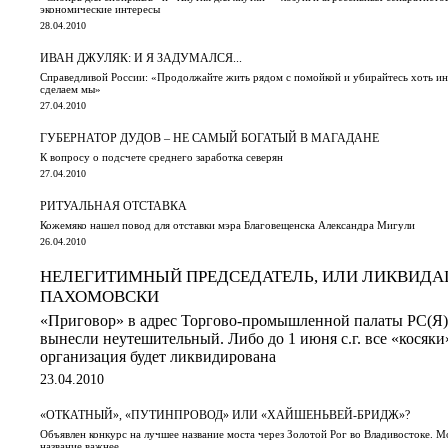
экономические интересы
28.04.2010
ИВАН ДЖУЛЯК: И Я ЗАДУМАЛСЯ...
Справедливой России: «Продолжайте жить рядом с помойкой и убирайтесь хоть ино
сделаем мы»
27.04.2010
ГУБЕРНАТОР ДУДОВ – НЕ САМЫЙ БОГАТЫЙ В МАГАДАНЕ
К вопросу о подсчете среднего заработка северян
27.04.2010
РИТУАЛЬНАЯ ОТСТАВКА
Кожемяко нашел повод для отставки мэра Благовещенска Александра Мигули
26.04.2010
НЕЛЕГИТИМНЫЙ ПРЕДСЕДАТЕЛЬ, ИЛИ ЛИКВИДА
ПАХОМОВСКИ
«Приговор» в адрес Торгово-промышленной палаты РС(Я
вынесли неутешительный. Либо до 1 июня с.г. все «косяки
организация будет ликвидирована
23.04.2010
«ОТКАТНЫЙ», «ПУТИНПРОВОД» ИЛИ «ХАЙШЕНЬВЕЙ-БРИДЖ»?
Объявлен конкурс на лучшее название моста через Золотой Рог во Владивостоке. Мо
название важнее