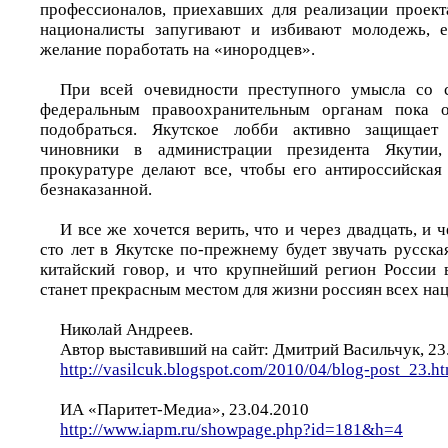
профессионалов, приехавших для реализации проект
националисты запугивают и избивают молодежь, е
желание поработать на «инородцев».
При всей очевидности преступного умысла со 
федеральным правоохранительным органам пока 
подобраться. Якутское лобби активно защищает 
чиновники в администрации президента Якути
прокуратуре делают все, чтобы его антироссийская 
безнаказанной.
И все же хочется верить, что и через двадцать, и ч
сто лет в Якутске по-прежнему будет звучать русская
китайский говор, и что крупнейший регион России
станет прекрасным местом для жизни россиян всех на
Николай Андреев.
Автор выставивший на сайт: Дмитрий Васильчук, 23.0
http://vasilcuk.blogspot.com/2010/04/blog-post_23.h
ИА «Паритет-Медиа», 23.04.2010
http://www.iapm.ru/showpage.php?id=181&h=4