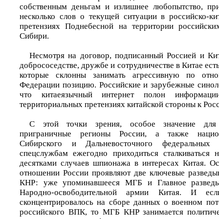
собственным деньгам и излишнее любопытство, при
несколько слов о текущей ситуации в российско-к
претензиях Поднебесной на территории российски
Сибири.
Несмотря на договор, подписанный Россией и Кит
добрососедстве, дружбе и сотрудничестве в Китае есть
которые склонны занимать агрессивную по отн
Федерации позицию. Российские и зарубежные синоло
что китаеязычный интернет полон информаци
территориальных претензиях китайской стороны к Росс
С этой точки зрения, особое значение для
приграничные регионы России, а также нацио
Сибирского и Дальневосточного федеральных 
спецслужбам ежегодно приходиться сталкиваться н
десятками случаев шпионажа в интересах Китая. О
отношении России проявляют две ключевые разведы
КНР: уже упоминавшееся МГБ и Главное разведыв
Народно-освободительной армии Китая. И есл
сконцентрировалось на сборе данных о военном пот
российского ВПК, то МГБ КНР занимается политиче