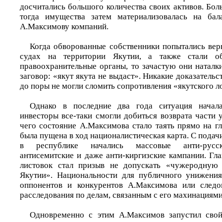
досчитались большого количества своих активов. Бо
тогда имущества затем материализовалась на бал
А.Максимову компаний.
Когда обворованные собственники попытались вер
судах на территории Якутии, а также стали о
правоохранительные органы, то зачастую они наталк
заговор: «якут якута не выдаст». Никакие доказательс
до поры не могли сломить сопротивления «якутского л
Однако в последние два года ситуация начал
инвесторы все-таки смогли добиться возврата части 
чего состояние А.Максимова стало таять прямо на г
была пущена в ход националистическая карта. С подач
в республике начались массовые анти-русски
антисемитские и даже анти-киргизские кампании. Гл
листовок стал призыв не допускать «чужеродную 
Якутии». Национальности для публичного унижения
оппонентов и конкурентов А.Максимова или следов
расследования по делам, связанным с его махинациями
Одновременно с этим А.Максимов запустил сво