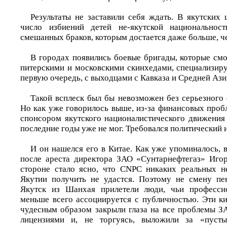
Результаты не заставили себя ждать. В якутских 
число избиений детей не-якутской национальнос
смешанных браков, которым достается даже больше, ч
В городах появились боевые бригады, которые смо
питерскими и московскими скинхедами, специализир
первую очередь, с выходцами с Кавказа и Средней Ази
Такой всплеск был бы невозможен без серьезного 
Но как уже говорилось выше, из-за финансовых про
спонсором якутского националистического движени
последние годы уже не мог. Требовался политический 
И он нашелся его в Китае. Как уже упоминалось, 
после ареста директора ЗАО «Сунтарнефтегаз» Игор
стороне стало ясно, что CNPC никаких реальных н
Якутии получить не удастся. Поэтому не смену пе
Якутск из Шанхая прилетели люди, чьи профессио
меньше всего ассоциируется с публичностью. Эти к
чудесным образом закрыли глаза на все проблемы З
лицензиями и, не торгуясь, выложили за «пуст