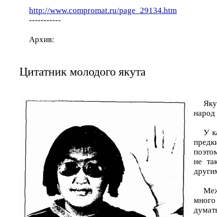
http://www.compromat.ru/page_29134.htm
-----------
Архив:
Цитатник молодого якута
Як
народ 
У к
пред
поэто
не та
други
Ме
много
думат