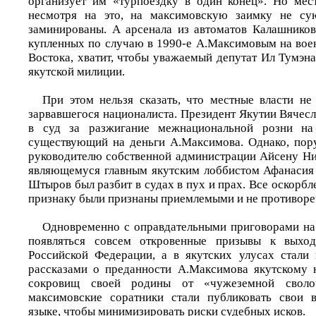
организует им «турпоездку в один конец». Но мес
несмотря на это, на максимовскую заимку не су
заминированы. А арсенала из автоматов Калашнико
купленных по случаю в 1990-е А.Максимовым на вое
Востока, хватит, чтобы уважаемый депутат Ил Тумэна
якутской милиции.
При этом нельзя сказать, что местные власти не
зарвавшегося националиста. Президент Якутии Вячес
в суд за разжигание межнациональной розни н
существующий на деньги А.Максимова. Однако, пор
руководителю собственной администрации Айсену Ни
являющемуся главным якутским лоббистом Афанасия
Штыров был разбит в судах в пух и прах. Все оскорб
признаку были признаны приемлемыми и не противоре
Одновременно с оправдательными приговорами на 
появляться совсем откровенные призывы к выход
Российской Федерации, а в якутских улусах стали 
рассказами о преданности А.Максимова якутскому 
сокровищ своей родины от «чужеземной сволоч
максимовские соратники стали публиковать свои в
языке, чтобы минимизировать риски судебных исков.