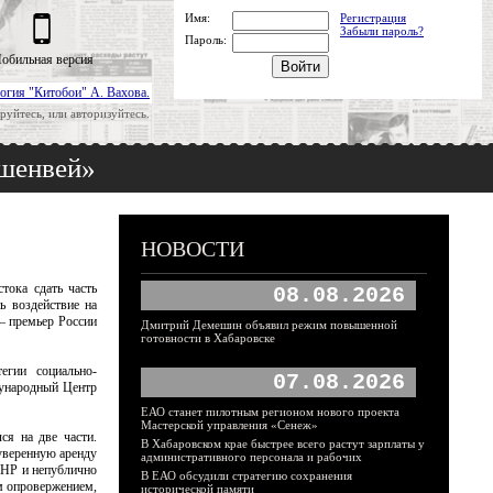
Имя:
Регистрация
Забыли пароль?
Пароль:
обильная версия
огия "Китобои" А. Вахова.
руйтесь, или авторизуйтесь.
йшенвей»
НОВОСТИ
тока сдать часть
08.08.2026
ь воздействие на
– премьер России
Дмитрий Демешин объявил режим повышенной
готовности в Хабаровске
егии социально-
07.08.2026
дународный Центр
ЕАО станет пилотным регионом нового проекта
Мастерской управления «Сенеж»
ся на две части.
В Хабаровском крае быстрее всего растут зарплаты у
уверенную аренду
административного персонала и рабочих
КНР и непублично
В ЕАО обсудили стратегию сохранения
ым опровержением,
исторической памяти