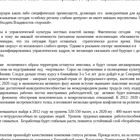
будущем каких либо специфических преимуществ, делающих его конкурентным для к
вязываемая сегодня «слабому региону слабым центром» не имеет никаких перспективы. 
обходить Владивосток стороной».
вы и управленческой культуры местных властей налицо. Фактически сегодня го
 к тому же никакой легитимности (механизм назначения исполняющих обязанности
евидно, что эта ситуация будет оставаться стратегически долгое время. Нек
ия сверху» из московского слабого центра. Однако в реальном секторе экономики и в 
квалифицированных управленческих кадров, не желающих связывать своё будущее с д
та.
е позитивного образа территории останутся невелики, и будут сильно ангажирован
елена на подстраивание под «вертикаль». Спрос на современные и полноценные культ
 Японии. Следуя дальше этому курсу в ближайшие 3-х 5-и лет дело дойдёт и до Северно
никовое телевидение – завершат культурный отрыв от федерального центра, вытеснив в
 2020 году в экономически активную фазу жизни вступит нынешнее поколение молодё
адая достаточной конкурентоспособностью на международном рынке труда (в силу изде
ицированных рабочих местах иностранных работодателей, где активно будет впитыв
ст феномену обострения межэтнических и межрелигиозных отношений. К 2012- 2020
зования экстремистского толка, и возникнет несколько центров конфликтов на религио
еньшаться выйдя к 2012 году на уровень 520-550 тысяч, а к 2020-му - 400 тысяч чело
х и нетрудоспособных по здоровью людей. Уровень трудовых навыков работоспособной
 снижаться. Безработица будет стабильно расти, появится устойчивый слой «безработ
илетия произойдёт качественные изменения статуса региона. Прежде всего, из-за потеп
ийском континенте (в основном в Европейской части, Казахстане, Центральном Китае)