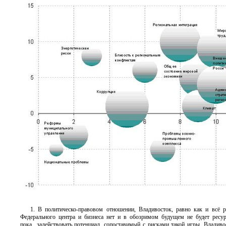
1. В политическо-правовом отношении, Владивосток, равно как и всё р
Федерального центра и бизнеса нет и в обозримом будущем не будет ресур
пока задействовать потенциал, сопоставимый с рисками такой игры. Владивос