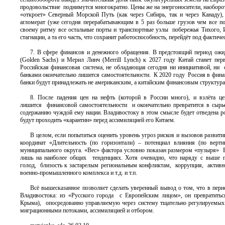
продовольствие поднимутся многократно. Цены же на энергоносители, наоборот 
«откроет» Северный Морской Путь (как через Сибирь, так и через Канаду)
агломерат (уже сегодня перерабатывающим в 5 раз больше грузов чем все п
своему ритму все остальные порты и транспортные узлы побережья Тихого, И
стагнации, а та его часть, что сохранит работоспособность, перейдёт под факт
7. В сфере финансов и денежного обращения. В предстоящий период ожи
(Golden Sachs) и Мерил Линч (Merrill Lynch) к 2027 году Китай станет п
Российская финансовая система, не обладающая сегодня ни инициативой, ни
банками окончательно лишится самостоятельности. К 2020 году Россия в фина
банки будут принадлежать не американским, а китайским финансовым структура
8. После падения цен на нефть (которой в России много), и взлёта це
лишится финансовой самостоятельности и окончательно превратится в сырье
содержанию чуждой ему нации. Владивостоку в этом смысле будет отведена 
будут проходить «карантин» перед ассимиляцией его Китаем.
В целом, если попытаться оценить уровень угроз рисков и вызовов развити
координат «Длительность (по горизонтали) – потенциал влияния (по верт
муниципального округа. «Вес» фактора условно показан размером «пузыря» В 
лишь на наиболее общих тенденциях. Хотя очевидно, что наряду с выше пе
голод, близость к застарелым региональным конфликтам, коррупция, актив
военно-промышленного комплекса и т.д. и т.п.
Всё вышесказанное позволяет сделать уверенный вывод о том, что в пери
Владивостока: из «Русского города с Европейским лицом», он превратит
Крыма), опосредованно управляемую через систему тщательно регулируемых э
миграционными потоками, ассимиляцией и отбором.