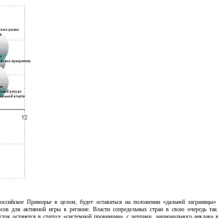
оссийское Приморье в целом, будет оставаться на положении «дальней заграницы»
сов для активной игры в регионе. Власти сопредельных стран в свою очередь та
ток останется в статусе «системной провинции», с чертами национального анклава в