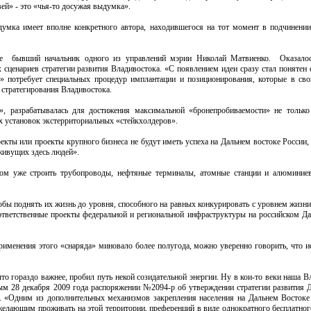
ей» - это «чья-то досужая выдумка».
думка имеет вполне конкретного автора, находившегося на тот момент в подчинени
ге бывший начальник одного из управлений мэрии Николай Матвиенко. Оказалос
 сценариев стратегии развития Владивостока. «С появлением идеи сразу стал понятен 
» потребует специальных процедур имплантации и позиционирования, которые в св
 стратегирования Владивостока.
, разрабатывалась для достижения максимальной «бронепробиваемости» не только
 установок экстерриториальных «стейкхолдеров».
ты или проекты крупного бизнеса не будут иметь успеха на Дальнем востоке России, 
живущих здесь людей».
том уже строить трубопроводы, нефтяные терминалы, атомные станции и алюминие
тобы поднять их жизнь до уровня, способного на равных конкурировать с уровнем жизн
ответственные проекты федеральной и региональной инфраструктуры на российском Да
применения этого «снаряда» миновало более полугода, можно уверенно говорить, что 
то гораздо важнее, пробил путь некой созидательной энергии. Ну в кои-то веки наша В
8 декабря 2009 года распоряжении №2094-р об утверждении стратегии развития Д
ть. «Одним из дополнительных механизмов закрепления населения на Дальнем Востоке
елающим проживать на этой территории, преференций в виде однократного бесплатног