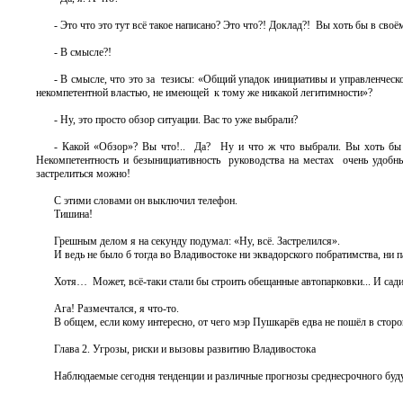
- Это что это тут всё такое написано? Это что?! Доклад?! Вы хоть бы в своё
- В смысле?!
- В смысле, что это за тезисы: «Общий упадок инициативы и управленческ
некомпетентной властью, не имеющей к тому же никакой легитимности»?
- Ну, это просто обзор ситуации. Вас то уже выбрали?
- Какой «Обзор»? Вы что!.. Да? Ну и что ж что выбрали. Вы хоть бы в 
Некомпетентность и безынициативность руководства на местах очень удобны 
застрелиться можно!
С этими словами он выключил телефон.
Тишина!
Грешным делом я на секунду подумал: «Ну, всё. Застрелился».
И ведь не было б тогда во Владивостоке ни эквадорского побратимства, ни
Хотя… Может, всё-таки стали бы строить обещанные автопарковки... И сад
Ага! Размечтался, я что-то.
В общем, если кому интересно, от чего мэр Пушкарёв едва не пошёл в сторон
Глава 2. Угрозы, риски и вызовы развитию Владивостока
Наблюдаемые сегодня тенденции и различные прогнозы среднесрочного бу