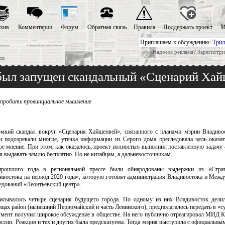
хив
Комментарии
Форум
Обратная связь
Правила
Поддержать проект
М
Приглашаем к обсуждению:
Трил
Надоела реклама? Зарегистри
ск
е был запущен скандальный «Сценарий Ха
 пробить провинциальное мышление
мкий скандал вокруг «Сценария Хайшенвей», связанного с планами мэрии Владивос
и подозревали многие, утечка информации из Серого дома преследовала цель оказат
е мнение. При этом, как оказалось, проект полностью выполнил поставленную задачу 
 выдавать землю бесплатно. Но не китайцам, а дальневосточникам.
рошлого года в региональной прессе были обнародованы выдержки из «Страт
ивостока на период 2020 года», которую готовят администрация Владивостока и Меж
едований «Леонтьевский центр».
писывалось четыре сценария будущего города. По одному из них Владивосток делил
цах район (нынешний Первомайский и часть Ленинского), предполагалось передать в «с
умент получил широкое обсуждение в обществе. На него публично отреагировал МИД 
оссии. Реакция и тех и других была предсказуема. Тогда мэрия выступила с официальн