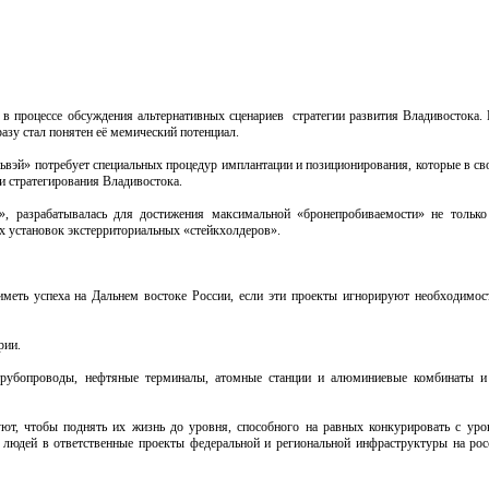
в процессе обсуждения альтернативных сценариев стратегии развития Владивостока.
азу стал понятен её мемический потенциал.
ьвэй» потребует специальных процедур имплантации и позиционирования, которые в св
и стратегирования Владивостока.
, разрабатывалась для достижения максимальной «бронепробиваемости» не только
 установок экстерриториальных «стейкхолдеров».
меть успеха на Дальнем востоке России, если эти проекты игнорируют необходимос
рии.
трубопроводы, нефтяные терминалы, атомные станции и алюминиевые комбинаты и 
т, чтобы поднять их жизнь до уровня, способного на равных конкурировать с ур
х людей в ответственные проекты федеральной и региональной инфраструктуры на ро