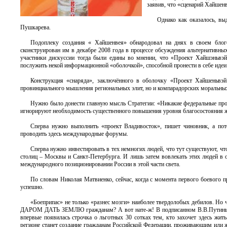
заявив, что «сценарий Хайшенв
Однако как оказалось, вы
Пушкарева.
Подоплеку создания « Хайшенвея» обнародовал на днях в своем бло
сконструирован им в декабре 2008 года в процессе обсуждения альтернативных
участники дискуссии тогда были едины во мнении, что «Проект Хайшэньвэй
послужить некой информационной «оболочкой», способной пронести в себе идеи
Конструкция «снаряда», заключённого в оболочку «Проект Хайшеньвэй»
провинциального мышления региональных элит, но и компарадорских моральных
Нужно было донести главную мысль Стратегии: «Никакие федеральные проек
игнорируют необходимость существенного повышения уровня благосостояния 
Сперва нужно выполнить «проект Владивосток», пишет чиновник, а по
проводить здесь международные форумы.
Сперва нужно инвестировать в тех немногих людей, что тут существуют, ч
столиц – Москвы и Санкт-Петербурга. И лишь затем вовлекать этих людей в 
международного позиционировании России в этой части света.
По словам Николая Матвиенко, сейчас, когда с момента первого боевого 
успешно.
«Боеприпас» не только «разнес мозги» наиболее твердолобых дебилов. Но ч
ДАРОМ ДАТЬ ЗЕМЛЮ гражданам? А вот нате-ж! В подписанном В.В.Путиным 2
впервые появилась строчка о льготных 30 сотках тем, кто захочет здесь жи
регионе станет создание гражданам Российской Федерации, проживающим или ж