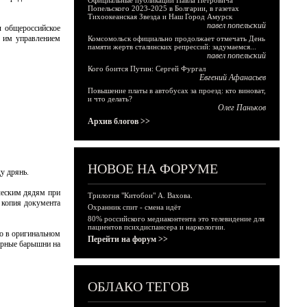
Официальные публикации Павла Петровича
Попельского 2023-2025 в Болгарии, в газетах
Тихоокеанская Звезда и Наш Город Амурск
павел попельский
л общероссийское
м им управлением
Комсомольск официально продолжает отмечать День
памяти жертв сталинских репрессий: задумаемся...
павел попельский
Кого боится Путин: Сергей Фургал
Евгений Афанасьев
Повышение платы в автобусах за проезд: кто виноват,
и что делать?
Олег Паньков
Архив блогов >>
НОВОЕ НА ФОРУМЕ
вду дрянь.
ческим дядям при
Трилогия "Китобои" А. Вахова.
 копия документа
Охранник спит - смена идёт
80% российского медиаконтента это телевидение для
пациентов психдиспансера и наркологии.
бо в оригинальном
Перейти на форум >>
мурные барышни на
ОБЛАКО ТЕГОВ