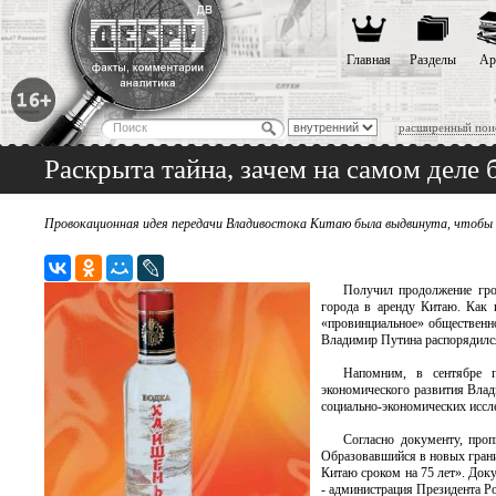
Главная
Разделы
Ар
расширенный пои
Раскрыта тайна, зачем на самом дел
Провокационная идея передачи Владивостока Китаю была выдвинута, чтобы
Получил продолжение гро
города в аренду Китаю. Как 
«провинциальное» общественно
Владимир Путина распорядился
Напомним, в сентябре п
экономического развития Влад
социально-экономических иссл
Согласно документу, про
Образовавшийся в новых грани
Китаю сроком на 75 лет». Док
- администрация Президента Р