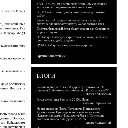
ЕАО - в числе 40 российских регионов-участников
кампании «Продвижение безопасности»
и у самого Игоря
В ЕАО значительно увеличены объемы дорожных
работ
Федеральный эксперт по достоинству оценил
ь, сценарий был
спортивную инфраструктуру Хабаровского края
её потенциал. Все
Дноуглубительный флот будет создан для Северного
морского пути
ою очередь могут
На Хабаровском судостроительном заводе началось
производство дебаркадеров
 консервативного
ЦУМ в Хабаровске вернули государству
Архив новостей >>
если эти проекты
вые комбинаты и
БЛОГИ
и двух российских
Районная библиотека в Амурске уничтожена. На
льнем Востоке, и
очереди библиотека Островского в Комсомольске?!
павел попельский
Голая вечеринка Роснано 2015г. Итог.
испытания прошли
Евгений Афанасьев
Новые находки Павла Петровича Попельского:
Архив газеты Природа и аномальные явления,
ласть готова была
Неизвестная карта НижнеАмурЛага и Последние
альнего Востока,
выставки автора в Амурске по 2025
 и в Байкальском
павел попельский
о предоставления