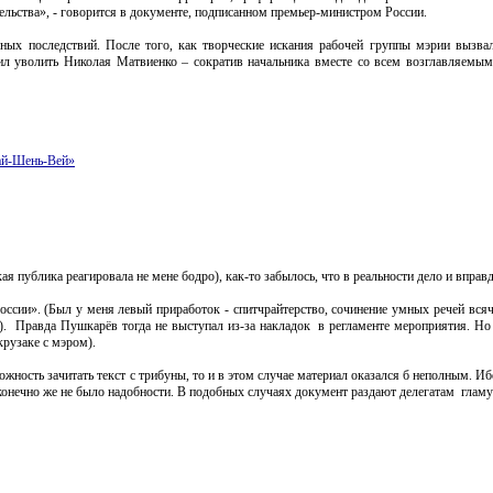
ельства», - говорится в документе, подписанном премьер-министром России.
вных последствий. После того, как творческие искания рабочей группы мэрии вызва
ил уволить Николая Матвиенко – сократив начальника вместе со всем возглавляемы
ай-Шень-Вей»
кая публика реагировала не мене бодро), как-то забылось, что в реальности дело и впра
оссии». (Был у меня левый приработок - спитчрайтерство, сочинение умных речей вся
. Правда Пушкарёв тогда не выступал из-за накладок в регламенте мероприятия. Но
 крузаке с мэром).
ожность зачитать текст с трибуны, то и в этом случае материал оказался б неполным. И
сь конечно же не было надобности. В подобных случаях документ раздают делегатам гла