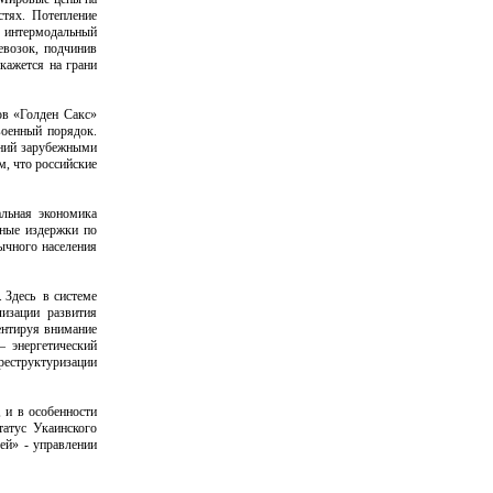
астях. Потепление
й интермодальный
евозок, подчинив
кажется на грани
ов «Голден Сакс»
военный порядок.
ений зарубежными
, что российские
альная экономика
ьные издержки по
ычного населения
. Здесь в системе
изации развития
ентируя внимание
– энергетический
реструктуризации
 и в особенности
атус Укаинского
ей» - управлении