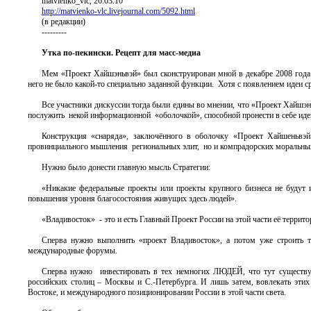
matvienko_vlc, 26.03.10
http://matvienko-vlc.livejournal.com/5092.html
(в редакции)
---------
Утка по-пекински. Рецепт для масс-медиа
Мем «Проект Хайшэньвэй» был сконструирован мной в декабре 2008 года 
него не было какой-то специально заданной функции. Хотя с появлением идеи ср
Все участники дискуссии тогда были едины во мнении, что «Проект Хайшэн
послужить некой информационной «оболочкой», способной пронести в себе иде
Конструкция «снаряда», заключённого в оболочку «Проект Хайшеньвэй»
провинциального мышления региональных элит, но и компрадорских моральных
Нужно было донести главную мысль Стратегии:
«Никакие федеральные проекты или проекты крупного бизнеса не будут и
повышения уровня благосостояния живущих здесь людей».
«Владивосток» - это и есть Главный Проект России на этой части её террито
Сперва нужно выполнить «проект Владивосток», а потом уже строить 
международные форумы.
Сперва нужно инвестировать в тех немногих ЛЮДЕЙ, что тут существую
российских столиц – Москвы и С.-Петербурга. И лишь затем, вовлекать эти
Востоке, и международного позиционировании России в этой части света.