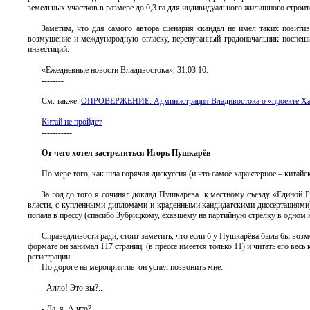
земельных участков в размере до 0,3 га для индивидуального жилищного строит
Заметим, что для самого автора сценария скандал не имел таких позити
возмущение и международную огласку, перепуганный градоначальник поспеш
инвестиций.
«Ежедневные новости Владивостока», 31.03.10.
--------
См. также:
ОПРОВЕРЖЕНИЕ: Администрация Владивостока о «проекте Х
Китай не пройдет
-----------
От чего хотел застрелиться Игорь Пушкарёв
По мере того, как шла горячая дискуссия (и что самое характерное – китайс
За год до того я сочинял доклад Пушкарёва к местному съезду «Единой Р
власти, с купленными дипломами и краденными кандидатскими диссертациями)
попала в прессу (спасибо Зубрицкому, ехавшему на партийную стрелку в одном
Справедливости ради, стоит заметить, что если б у Пушкарёва была бы возм
формате он занимал 117 страниц (в прессе имеется только 11) и читать его ве
регистрации…
По дороге на мероприятие он успел позвонить мне:
- Алло! Это вы?..
- Да, я. А что?