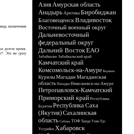
Азия
Амурская область
Биробиджан
Анадырь
Арктика
Владивосток
Благовещенск
Восточный военный округ
анда, назначенная
Дальневосточный
федеральный округ
Дальний Восток
ЕАО
ки долгое время.
!!. Это же сразу
Забайкалье
Забайкальский край
Камчатский край
Комсомольск-на-Амуре
Корякия
Магадан
Магаданская
Курилы
область
Николаевск-на-Амуре
Находка
Петропавловск-Камчатский
Приморский край
Республика
Республика Саха
Бурятия
(Якутия)
Сахалинская
область
ТОФ
Тында
Улан-Удэ
Сибирь
Хабаровск
Уссурийск