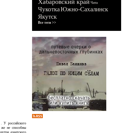
Хабаровский край
Чита
Чукотка
Южно-Сахалинск
Якутск
Все теги >>
 . У российского
к же не способны
нутри азиатского