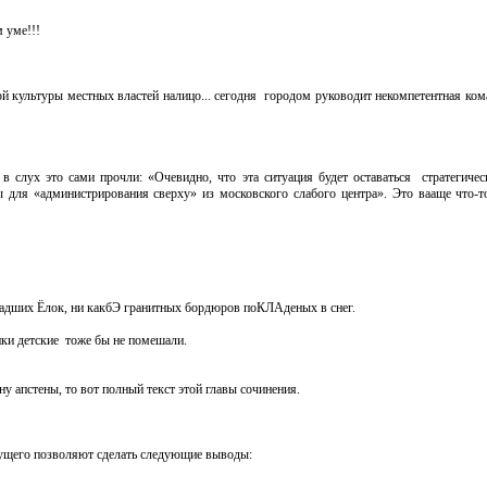
м уме!!!
ой культуры местных властей налицо... сегодня городом руководит некомпетентная ком
слух это сами прочли: «Очевидно, что эта ситуация будет оставаться стратегичес
для «администрирования сверху» из московского слабого центра». Это вааще что-то
 падших Ёлок, ни какбЭ гранитных бордюров поКЛАденых в снег.
ики детские тоже бы не помешали.
у апстены, то вот полный текст этой главы сочинения.
дущего позволяют сделать следующие выводы: