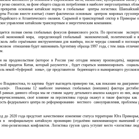
резко снизятся, на фоне общего спада их потребления в наиболее энергозатратных обл
, превратив основные китайские порты в глобальные центры логистики. Шанхайски
орты России вместе взятые) станет фактически основным центром мировых грузопер
ндийского и Атлантического океанов. Сырьевой и транспортный сектор в Приморье о
ическое управление китайским транспортным и энергетическим компаниям.
дается полная смена глобальных фокусов финансового роста. По прогнозам эксперт
ервой экономикой мира, определяющей глобальный экономический, политический и 
 сколь либо серьёзными инструментами для манёвра, после череды слияний и поглощ
нсовом отношении будет напоминать Аргентину образца 1997 года, с тем лишь отличием
м.
н на продовольствие (которое в России уже сегодня некому производить), национ
вой придаток Китая, который разумеется , будет стараться минимизировать социал
роль некой «буферной зоны», где представители беднеющего и вымирающего русскояз
ю Владивостока, то картина будет выглядеть примерно так, как показано на диаграмме
икали)». Показаны 12 наиболее значимых глобальных (внешних) фактора дестабил
рамках данного обзора мы не ставим задачу детального анализа каждого из них, акц
речисленными, своё влияние на перспективы города окажут и такие факторы как 
ность федерального центра по реформированию местного самоуправления, проблемы 
од до 2020 года предстоит качественное изменение статуса территории Юга Приморья,
ься в неофициальную китайскую провинцию (отдалённо напоминающую нынешний ст
тно-религиозных конфликтов. Логистика грузов здесь уступит место «логистике люд