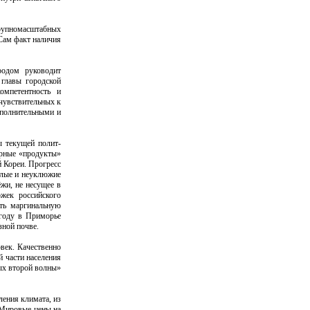
рупномасштабных
Сам факт наличия
родом руководит
 главы городской
омпетентность и
чувствительных к
ополнительными и
ы текущей полит-
урные «продукты»
й Кореи. Прогресс
ялые и неуклюжие
жи, не несущее в
ржек российского
ать маргинальную
 году в Приморье
зной почве.
век. Качественно
 части населения
ных второй волны»
ления климата, из
. Мировые цены на