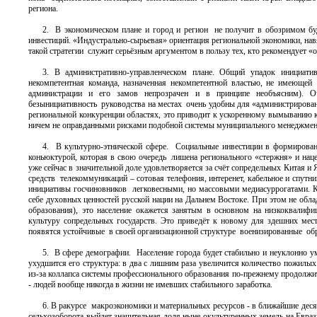
региона.
2. В экономическом плане и город и регион не получит в обозримом 
инвестиций. «Индустрально-сырьевая» ориентация региональной экономики, на
такой стратегии служит серьёзным аргументом в пользу тех, кто рекомендует «
3. В административно-управленческом плане. Общий упадок инициати
некомпетентная команда, назначенная некомпетентной властью, не имеющей
администрации и его замов непрозрачен и в принципе необъясним). Оч
безынициативность руководства на местах очень удобны для «администрирован
региональной конкуренции областях, это приводит к ускоренному вымыванию 
ничем не оправданными рисками подобной системы муниципального менеджмен
4. В культурно-этнической сфере. Социальные инвестиции в формировани
коньюктурой, которая в свою очередь лишена регионального «стержня» и нац
уже сейчас в значительной доле удовлетворяется за счёт сопредельных Китая и
средств телекоммуникаций – сотовая телефония, интеренет, кабельное и спут
инициативы госчиновников легковесными, но массовыми медиасуррогатами. К
себе духовных ценностей русской нации на Дальнем Востоке. При этом не обл
образования), это население окажется занятым в основном на низкоквалиф
культуру сопредельных государств. Это приведёт к новому для здешних ме
появятся устойчивые в своей организационной структуре военизированные обра
5. В сфере демографии. Население города будет стабильно и неуклонно ум
ухудшится его структура: в два с лишним раза увеличится количество пожилы
из-за коллапса системы профессионального образования по-прежнему продолжит
- людей вообще никогда в жизни не имевших стабильного заработка.
6. В ракурсе макроэкономики и материальных ресурсов - в ближайшие десят
сельхозоборота выйдет значительная доля ныне окультуренных земель на Евраз