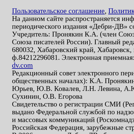
Пользовательское соглашение
,
Политик
На данном сайте распространяется ин
периодического издания «Дебри-ДВ» с
Учредитель: Пронякин К.А. (член Союз
Союза писателей России). Главный ред
680032, Хабаровский край, Хабаровск, п
ф.84212296081. Электронная приемная
dv.com
Редакционный совет электронного пер
общественных началах): К.А. Проняки
Юрьев, Ю.В. Ковалев, Л.Н. Левина, А.
Сухинин, О.В. Егорова
Свидетельство о регистрации СМИ (Р
выдано Федеральной службой по надзо
и массовых коммуникаций (Роскомнадзо
Российская Федерация, зарубежные ст