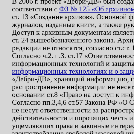
В 2006 г. проект «Дебри-ДВ» был созда
соответствии с
ФЗ № 125 «Об архивном
ст. 13 «Создание архивов». Основной ф
журналов, изданные книги, а также ру
Доступ к архивным документам являетс
ст. 24 вышеобозначенного закона. Арх
редакции не относятся, согласно ст.ст. 
Согласно ч.2. п.3. ст.17 «Ответственн
информационных технологий и защит
информационных технологиях и о защит
«Дебри-ДВ», хранящий информацию, гр
распространение информации не несет.
основании ст.8 «Право на доступ к ин
Согласно пп.3,4,6 ст.57 Закона РФ «О
не несут ответственности за распрост
действительности и порочащих честь и
ущемляющих права и законные интере
злоупотребление свободой массовой ин