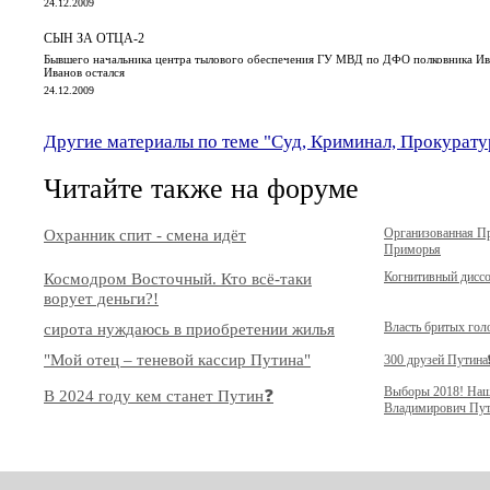
24.12.2009
СЫН ЗА ОТЦА-2
Бывшего начальника центра тылового обеспечения ГУ МВД по ДФО полковника Ив
Иванов остался
24.12.2009
Другие материалы по теме "Суд, Криминал, Прокурату
Читайте также на форуме
Охранник спит - смена идёт
Организованная П
Приморья
Космодром Восточный. Кто всё-таки
Когнитивный дисс
ворует деньги?!
сирота нуждаюсь в приобретении жилья
Власть бритых гол
"Мой отец – теневой кассир Путина"
300 друзей Путина❗
Выборы 2018! Наш
В 2024 году кем станет Путин❓
Владимирович Пут