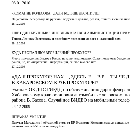
08.01.2010
«КОМАНДЕ КОЛЕСОВА» ДАЛИ БОЛЬШЕ ДЕСЯТИ ЛЕТ
Но условно. В переводе на русский: воруйте и дальше, ребята, ставить к стенке ник
28.12.2009
ЕЩЕ ОДИН КРУПНЫЙ ЧИНОВНИК КРАЕВОЙ АДМИНИСТРАЦИИ ПРИМ
Теперь Леониду Бельтюкову и пособнику предстоит дорога в «казенный дом»
28.12.2009
КУДА ПРОПАЛ ЛЮБВЕОБИЛЬНЫЙ ПРОКУРОР?
Место нахождения Виктора Басова пока не установлено. Сразу после освобождени
район, но, по оперативной информации, сейчас там его нет
27.12.2009
«ДА Я ПРОКУРОР, НАХ…, ЗДЕСЬ. Е… В Р… ТЫ ЧЕ 
В ХАБАРОВСКОМ КРАЕ ПРОКУРОРЫ?
Экипаж ОБ ДПС ГИБДД по обслуживанию дорог федераль
Хабаровскому краю остановил автомобиль с человеком, п
района В. Басова. Случайное ВИДЕО на мобильный телеф
24.12.2009
ШТРАФ ЗА УКРЫТИЕ
Депутат Магаданской областной думы от ЕР Владимир Колесник сокрыл денежные 
налогам свыше 550 миллионов рублей