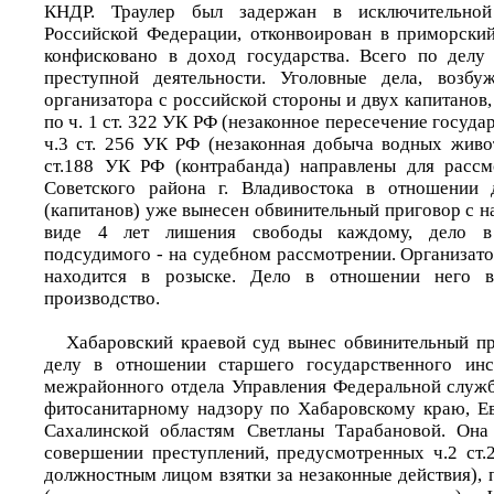
КНДР. Траулер был задержан в исключительной
Российской Федерации, отконвоирован в приморски
конфисковано в доход государства. Всего по делу
преступной деятельности. Уголовные дела, возб
организатора с российской стороны и двух капитанов,
по ч. 1 ст. 322 УК РФ (незаконное пересечение госуда
ч.3 ст. 256 УК РФ (незаконная добыча водных живот
ст.188 УК РФ (контрабанда) направлены для рассм
Советского района г. Владивостока в отношении
(капитанов) уже вынесен обвинительный приговор с н
виде 4 лет лишения свободы каждому, дело в
подсудимого - на судебном рассмотрении. Организат
находится в розыске. Дело в отношении него в
производство.
Хабаровский краевой суд вынес обвинительный п
делу в отношении старшего государственного инс
межрайонного отдела Управления Федеральной служ
фитосанитарному надзору по Хабаровскому краю, Е
Сахалинской областям Светланы Тарабановой. Она
совершении преступлений, предусмотренных ч.2 ст
должностным лицом взятки за незаконные действия), п