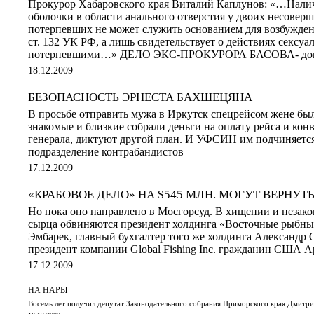
Прокурор Хабаровского края Виталий Каплунов: «…Налич
оболочки в области анального отверстия у двоих несовер
потерпевших не может служить основанием для возбужден
ст. 132 УК РФ, а лишь свидетельствует о действиях сексуа
потерпевшими…» ДЕЛО ЭКС-ПРОКУРОРА БАСОВА- до
18.12.2009
БЕЗОПАСНОСТЬ ЭРНЕСТА БАХШЕЦЯНА
В просьбе отправить мужа в Иркутск спецрейсом жене было
знакомые и близкие собрали деньги на оплату рейса и конв
генерала, диктуют другой план. И УФСИН им подчиняется
подразделение контрабандистов
17.12.2009
«КРАБОВОЕ ДЕЛО» НА $545 МЛН. МОГУТ ВЕРНУТ
Но пока оно направлено в Мосгорсуд. В хищении и незако
сырца обвиняются президент холдинга «Восточные рыбны
Эмбарек, главный бухгалтер того же холдинга Александр С
президент компании Global Fishing Inc. гражданин США 
17.12.2009
НА НАРЫ
Восемь лет получил депутат Законодательного собрания Приморского края Дмитр