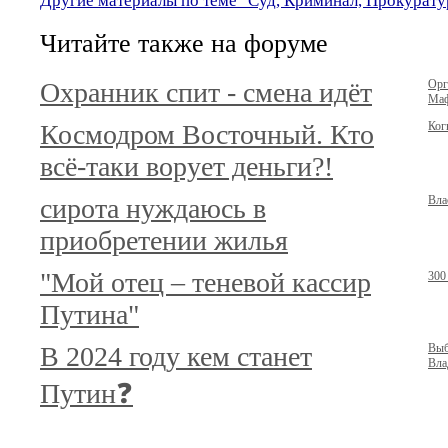
Другие материалы по теме "Суд, Криминал, Прокурату
Читайте также на форуме
Охранник спит - смена идёт
Орг
Маф
Космодром Восточный. Кто
Ког
всё-таки ворует деньги?!
сирота нуждаюсь в
Вла
приобретении жилья
"Мой отец – теневой кассир
300
Путина"
В 2024 году кем станет
Выб
Вла
Путин❓