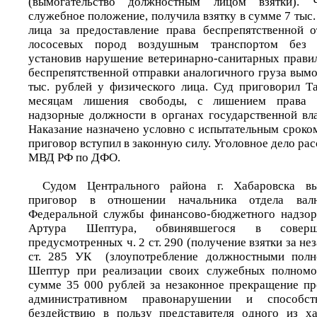
(вымогательство должностным лицом взятки). Ч
служебное положение, получила взятку в сумме 7 тыс.
лица за предоставление права беспрепятственной 
лососевых пород воздушным транспортом без и
установив нарушение ветеринарно-санитарных правил
беспрепятственной отправки аналогичного груза вымо
тыс. рублей у физического лица. Суд приговорил Т
месяцам лишения свободы, с лишением права з
надзорные должности в органах государственной вла
Наказание назначено условно с испытательным сроком 3
приговор вступил в законную силу. Уголовное дело ра
МВД РФ по ДФО.
Судом Центрального района г. Хабаровска вы
приговор в отношении начальника отдела вал
Федеральной службы финансово-бюджетного надзор
Артура Шептура, обвинявшегося в соверше
предусмотренных ч. 2 ст. 290 (получение взятки за нез
ст. 285 УК (злоупотребление должностными пол
Шептур при реализации своих служебных полномо
сумме 35 000 рублей за незаконное прекращение пр
административном правонарушении и способст
бездействию в пользу представителя одного из х