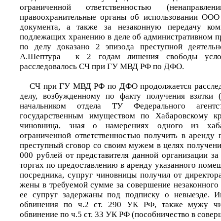
ограниченной ответственностью (ненаправл
правоохранительные органы об использовании ООО
документа, а также за незаконную передачу ком
подлежащих хранению в деле об административном п
по делу доказано 2 эпизода преступной деятельн
А.Шептура к 2 годам лишения свободы услов
расследовалось СЧ при ГУ МВД РФ по ДФО.
СЧ при ГУ МВД РФ по ДФО продолжается расслед
делу, возбужденному по факту получения взятки 
начальником отдела ТУ Федерального агент
государственным имуществом по Хабаровскому кр
чиновница, зная о намерениях одного из хаб
ограниченной ответственностью получить в аренду 
преступный сговор со своим мужем в целях получени
000 рублей от представителя данной организации за
торгах по предоставлению в аренду указанного поме
посредника, супруг чиновницы получил от директор
жены в требуемой сумме за совершение незаконного 
ее супруг задержаны под подписку о невыезде. 
обвинения по ч.2 ст. 290 УК РФ, также мужу чи
обвинение по ч.5 ст. 33 УК РФ (пособничество в совер