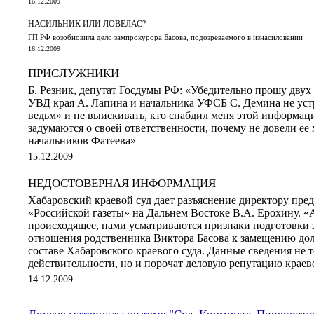
16.12.2009
НАСИЛЬНИК ИЛИ ЛОВЕЛАС?
ГП РФ возобновила дело зампрокурора Басова, подозреваемого в изнасиловании
16.12.2009
ПРИСЛУЖНИКИ
Б. Резник, депутат Госдумы РФ: «Убедительно прошу двух 
УВД края А. Лапина и начальника УФСБ С. Демина не уст
ведьм» и не выискивать, кто снабдил меня этой информац
задумаются о своей ответственности, почему не довели ее 
начальников Фатеева»
15.12.2009
НЕДОСТОВЕРНАЯ ИНФОРМАЦИЯ
Хабаровский краевой суд дает разъяснение директору пред
«Российской газеты» на Дальнем Востоке В.А. Ерохину. 
происходящее, нами усматриваются признаки подготовки з
отношения родственника Виктора Басова к замещению до
составе Хабаровского краевого суда. Данные сведения не 
действительности, но и порочат деловую репутацию краев
14.12.2009