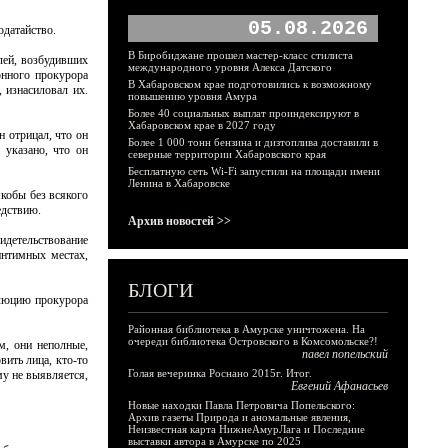
05.08.2026
одатайство.
В Биробиджане прошел мастер-класс стилиста
лей, возбудивших
международного уровня Алекса Датского
онного прокурора
В Хабаровском крае подготовились к возможному
 изнасиловал их.
повышению уровня Амура
Более 40 социальных выплат проиндексируют в
Хабаровском крае в 2027 году
 отрицал, что он
Более 1 000 тонн бензина и дизтоплива доставили в
 указано, что он
северные территории Хабаровского края
Бесплатную сеть Wi-Fi запустили на площади имени
Ленина в Хабаровске
якобы без всякого
едствию.
Архив новостей >>
детельствование
интимных местах,
БЛОГИ
золюцию прокурора
Районная библиотека в Амурске уничтожена. На
очереди библиотека Островского в Комсомольске?!
м, они неполные,
павел попельский
вить лица, кто-то
Голая вечеринка Роснано 2015г. Итог.
му не выявляется,
Евгений Афанасьев
Новые находки Павла Петровича Попельского:
Архив газеты Природа и аномальные явления,
Неизвестная карта НижнеАмурЛага и Последние
выставки автора в Амурске по 2025