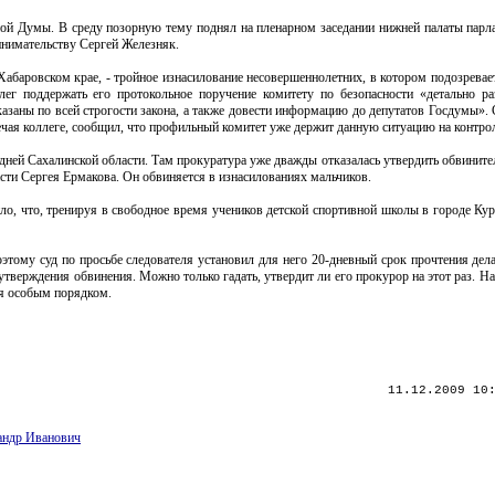
ой Думы. В среду позорную тему поднял на пленарном заседании нижней палаты парла
инимательству Сергей Железняк.
баровском крае, - тройное изнасилование несовершеннолетних, в котором подозревае
лег поддержать его протокольное поручение комитету по безопасности «детально ра
казаны по всей строгости закона, а также довести информацию до депутатов Госдумы».
ечая коллеге, сообщил, что профильный комитет уже держит данную ситуацию на контро
едней Сахалинской области. Там прокуратура уже дважды отказалась утвердить обвинит
сти Сергея Ермакова. Он обвиняется в изнасилованиях мальчиков.
ило, что, тренируя в свободное время учеников детской спортивной школы в городе Ку
тому суд по просьбе следователя установил для него 20-дневный срок прочтения дела.
утверждения обвинения. Можно только гадать, утвердит ли его прокурор на этот раз. Н
ся особым порядком.
11.12.2009 10
андр Иванович