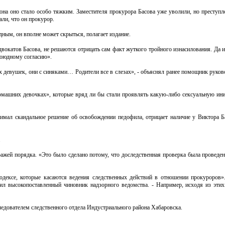
акона оно стало особо тяжким. Заместителя прокурора Басова уже уволили, но преступ
али, что он прокурор.
дным, он вполне может скрыться, полагает издание.
вокатов Басова, не решаются отрицать сам факт жуткого тройного изнасилования. Да 
обоюдному согласию».
тих девушек, они с синяками… Родители все в слезах», - объяснял ранее помощник рук
домашних девочках», которые вряд ли бы стали проявлять какую-либо сексуальную ини
имал скандальное решение об освобождении педофила, отрицает наличие у Виктора Б
.
ажей порядка. «Это было сделано потому, что доследственная проверка была проведен
одексе, которые касаются ведения следственных действий в отношении прокуроров»
ил высокопоставленный чиновник надзорного ведомства. - Например, исходя из этих
ледователем следственного отдела Индустриального района Хабаровска.