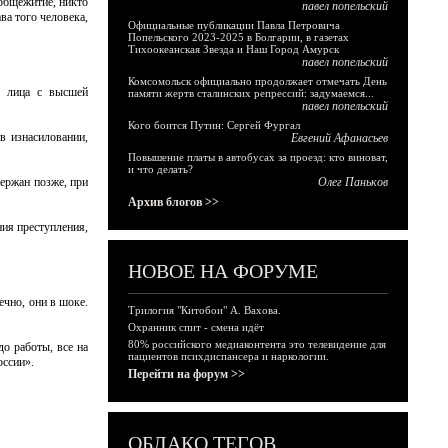
 общежитие, никто
павел попельский
ва того человека,
Официальные публикации Павла Петровича
Попельского 2023-2025 в Болгарии, в газетах
Тихоокеанская Звезда и Наш Город Амурск
павел попельский
Комсомольск официально продолжает отмечать День
о лица с высшей
памяти жертв сталинских репрессий: задумаемся...
павел попельский
Кого боится Путин: Сергей Фургал
в изнасиловании,
Евгений Афанасьев
Повышение платы в автобусах за проезд: кто виноват,
и что делать?
ержан позже, при
Олег Паньков
Архив блогов >>
ия преступления,
НОВОЕ НА ФОРУМЕ
ечно, они в шоке.
Трилогия "Китобои" А. Вахова.
Охранник спит - смена идёт
80% российского медиаконтента это телевидение для
до работы, все на
пациентов психдиспансера и наркологии.
оссии».
Перейти на форум >>
ОБЛАКО ТЕГОВ