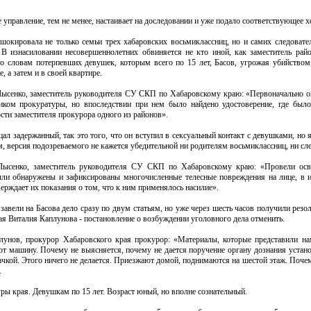
 управление, тем не менее, настаивает на доследовании и уже подало соответствующее х
шокировала не только семьи трех хабаровских восьмиклассниц, но и самих следовате
 В изнасиловании несовершеннолетних обвиняется не кто иной, как заместитель рай
о словам потерпевших девушек, которым всего по 15 лет, Басов, угрожая убийством,
, а затем и в своей квартире.
Лысенко, заместитель руководителя СУ СКП по Хабаровскому краю: «Первоначально он
иком прокуратуры, но впоследствии при нем было найдено удостоверение, где было
сти заместителя прокурора одного из районов».
цал задержанный, так это того, что он вступил в сексуальный контакт с девушками, но 
, версия подозреваемого не кажется убедительной ни родителям восьмиклассниц, ни сл
Лысенко, заместитель руководителя СУ СКП по Хабаровскому краю: «Провели осви
ли обнаружены и зафиксированы многочисленные телесные повреждения на лице, в 
верждает их показания о том, что к ним применялось насилие».
завели на Басова дело сразу по двум статьям, но уже через шесть часов получили ре
ая Виталия Каплунова - постановление о возбуждении уголовного дела отменить.
лунов, прокурор Хабаровского края прокурор: «Материалы, которые представили на
ют машину. Почему не выясняется, почему не дается поручение органу дознания устано
обачкой. Этого ничего не делается. Приезжают домой, поднимаются на шестой этаж. Поче
.
уры края. Девушкам по 15 лет. Возраст юный, но вполне сознательный.