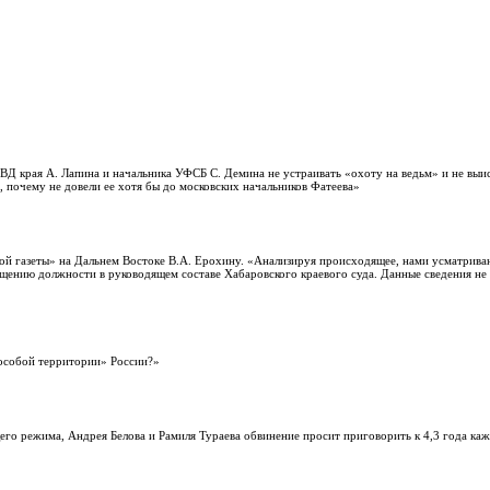
ВД края А. Лапина и начальника УФСБ С. Демина не устраивать «охоту на ведьм» и не выис
 почему не довели ее хотя бы до московских начальников Фатеева»
кой газеты» на Дальнем Востоке В.А. Ерохину. «Анализируя происходящее, нами усматрива
ещению должности в руководящем составе Хабаровского краевого суда. Данные сведения не 
«особой территории» России?»
го режима, Андрея Белова и Рамиля Тураева обвинение просит приговорить к 4,3 года ка