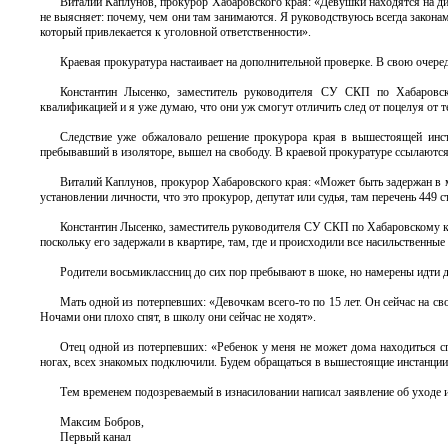
Виталий Каплунов, прокурор Хабаровского края: «Девушки находятся на дис
не выясняет: почему, чем они там занимаются. Я руководствуюсь всегда закона
который привлекается к уголовной ответственности».
Краевая прокуратура настаивает на дополнительной проверке. В свою очередь
Константин Лысенко, заместитель руководителя СУ СКП по Хабаровск
квалификацией и я уже думаю, что они уж смогут отличить след от поцелуя от 
Следствие уже обжаловало решение прокурора края в вышестоящей инст
пребывавший в изоляторе, вышел на свободу. В краевой прокуратуре ссылаются 
Виталий Каплунов, прокурор Хабаровского края: «Может быть задержан в м
установлении личности, что это прокурор, депутат или судья, там перечень 449 
Константин Лысенко, заместитель руководителя СУ СКП по Хабаровскому кр
поскольку его задержали в квартире, там, где и происходили все насильственные 
Родители восьмиклассниц до сих пор пребывают в шоке, но намерены идти д
Мать одной из потерпевших: «Девочкам всего-то по 15 лет. Он сейчас на своб
Ночами они плохо спят, в школу они сейчас не ходят».
Отец одной из потерпевших: «Ребенок у меня не может дома находиться сп
ногах, всех знакомых подключили. Будем обращаться в вышестоящие инстанции
Тем временем подозреваемый в изнасиловании написал заявление об уходе 
Максим Бобров,
Первый канал