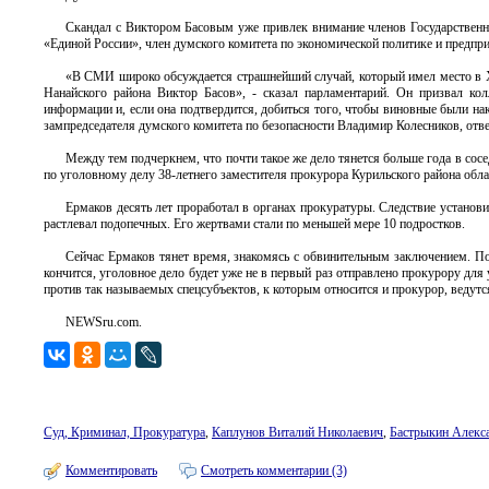
Скандал с Виктором Басовым уже привлек внимание членов Государственн
«Единой России», член думского комитета по экономической политике и предпр
«В СМИ широко обсуждается страшнейший случай, который имел место в Ха
Нанайского района Виктор Басов», - сказал парламентарий. Он призвал кол
информации и, если она подтвердится, добиться того, чтобы виновные были на
зампредседателя думского комитета по безопасности Владимир Колесников, отв
Между тем подчеркнем, что почти такое же дело тянется больше года в сос
по уголовному делу 38-летнего заместителя прокурора Курильского района обла
Ермаков десять лет проработал в органах прокуратуры. Следствие установ
растлевал подопечных. Его жертвами стали по меньшей мере 10 подростков.
Сейчас Ермаков тянет время, знакомясь с обвинительным заключением. Поэ
кончится, уголовное дело будет уже не в первый раз отправлено прокурору для 
против так называемых спецсубъектов, к которым относится и прокурор, ведут
NEWSru.com.
Суд, Криминал, Прокуратура
,
Каплунов Виталий Николаевич
,
Бастрыкин Алекс
Комментировать
Смотреть комментарии (3)