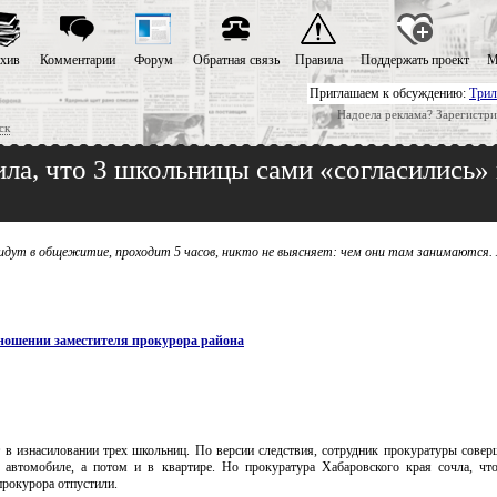
хив
Комментарии
Форум
Обратная связь
Правила
Поддержать проект
М
Приглашаем к обсуждению:
Трил
Надоела реклама? Зарегистри
ск
ла, что 3 школьницы сами «согласились» 
 идут в общежитие, проходит 5 часов, никто не выясняет: чем они там занимаются.
тношении заместителя прокурора района
 в изнасиловании трех школьниц. По версии следствия, сотрудник прокуратуры совер
 автомобиле, а потом и в квартире. Но прокуратура Хабаровского края сочла, чт
прокурора отпустили.