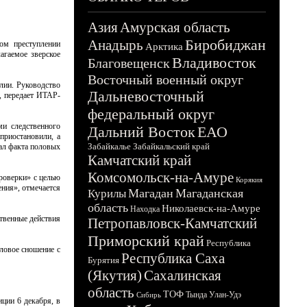
Азия
Амурская область
Биробиджан
Анадырь
ом преступлении
Арктика
агаемое зверское
Владивосток
Благовещенск
Восточный военный округ
лии. Руководство
Дальневосточный
, передает ИТАР-
федеральный округ
ми следственного
Дальний Восток
ЕАО
приостановили, а
Забайкалье
Забайкальский край
цал факта половых
Камчатский край
Комсомольск-на-Амуре
роверки» с целью
Корякия
ния», отмечается
Магадан
Магаданская
Курилы
область
Николаевск-на-Амуре
Находка
твенные действия
Петропавловск-Камчатский
Приморский край
Республика
ловое сношение с
Республика Саха
Бурятия
(Якутия)
Сахалинская
область
ТОФ
Тында
Улан-Удэ
Сибирь
ции 6 декабря, в