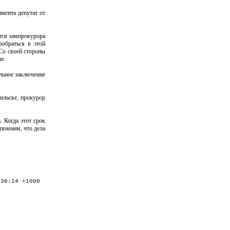
мента депутат от
тся зампрокурора
зобраться в этой
 Со своей стороны
ле.
ельное заключение
рильске, прокурор
 Когда этот срок
апомним, что дела
:38:24 +1000