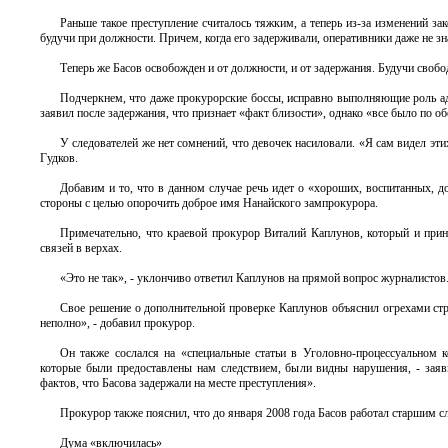
Раньше такое преступление считалось тяжким, а теперь из-за изменений з
будучи при должности. Причем, когда его задерживали, оперативники даже не зн
Теперь же Басов освобожден и от должности, и от задержания. Будучи свобо
Подчеркнем, что даже прокурорские боссы, исправно выполняющие роль ад
заявил после задержания, что признает «факт близости», однако «все было по 
У следователей же нет сомнений, что девочек насиловали. «Я сам видел э
Гудков.
Добавим и то, что в данном случае речь идет о «хороших, воспитанных, 
стороны с целью опорочить доброе имя Нанайского зампрокурора.
Примечательно, что краевой прокурор Виталий Каплунов, который и прин
связей в верхах.
«Это не так», - уклончиво ответил Каплунов на прямой вопрос журналистов
Свое решение о дополнительной проверке Каплунов объяснил огрехами стр
неполно», - добавил прокурор.
Он также сослался на «специальные статьи в Уголовно-процессуальном к
которые были предоставлены нам следствием, были видны нарушения, - заяв
фактов, что Басова задержали на месте преступления».
Прокурор также пояснил, что до января 2008 года Басов работал старшим с
Дума «включилась»