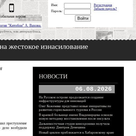
Имя:
Регистрация
Забыли пароль?
Пароль:
обильная версия
огия "Китобои" А. Вахова.
руйтесь, или авторизуйтесь.
на жестокое изнасилование
 Я
НОВОСТИ
06.08.2026
На Русском острове продолжается создание
инфраструктуры для инноваций
Олег Кожемяко представил новые инициативы по
развитию горнолыжного туризма в России
В краевой больнице имени Владимирцева освоили
новую методику восстановления после инсульта
шил преступление
Дальневосточная студия кинохроники получила
поддержку Дмитрия Демешина
о дело возбудили
Новый циклон приближается к Хабаровскому краю