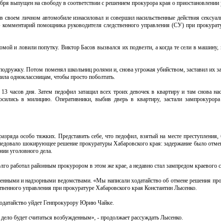
кабря выпущен на свободу в соответствии с решением прокурора края о приостановлении 
 в своем личном автомобиле изнасиловал и совершил насильственные действия сексуаль
а» комментарий помощника руководителя следственного управления (СУ) при прокурат
мой и ловили попутку. Виктор Басов вызвался их подвезти, а когда те сели в машину,
е подружку. Потом поменял школьниц ролями и, снова угрожая убийством, заставил их 
нила одноклассницам, чтобы просто поболтать.
 13 часов дня. Затем педофил затащил всех троих девочек в квартиру и там снова нас
осились в милицию. Оперативники, выбив дверь в квартиру, застали зампрокурор
разряда особо тяжких. Представить себе, что педофил, взятый на месте преступления,
ледовало шокирующее решение прокуратуры Хабаровского края: задержание было отмен
нии уголовного дела.
лго работал районным прокурором в этом же крае, а недавно стал зампредом краевого с
твенными и надзорными ведомствами. «Мы написали ходатайство об отмене решения пр
твенного управления при прокуратуре Хабаровского края Константин Лысенко.
ходатайство уйдет Генпрокурору Юрию Чайке.
, дело будет считаться возбужденным», - продолжает рассуждать Лысенко.