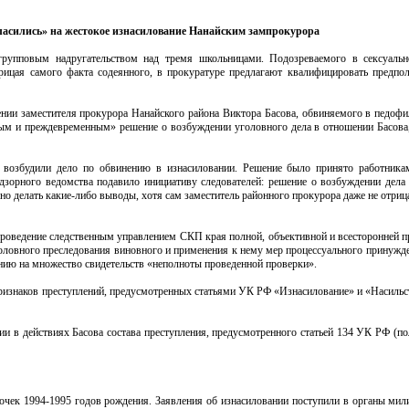
ласились» на жестокое изнасилование Нанайским зампрокурора
групповым надругательством над тремя школьницами. Подозреваемого в сексуальн
рицая самого факта содеянного, в прокуратуре предлагают квалифицировать предпол
ении заместителя прокурора Нанайского района Виктора Басова, обвиняемого в педофи
ным и преждевременным» решение о возбуждении уголовного дела в отношении Басова
 возбудили дело по обвинению в изнасиловании. Решение было принято работника
дзорного ведомства подавило инициативу следователей: решение о возбуждении дела 
ано делать какие-либо выводы, хотя сам заместитель районного прокурора даже не отри
проведение следственным управлением СКП края полной, объективной и всесторонней п
головного преследования виновного и применения к нему мер процессуального принужде
нию на множество свидетельств «неполноты проведенной проверки».
признаков преступлений, предусмотренных статьями УК РФ «Изнасилование» и «Насильс
ии в действиях Басова состава преступления, предусмотренного статьей 134 УК РФ (по
очек 1994-1995 годов рождения. Заявления об изнасиловании поступили в органы мили