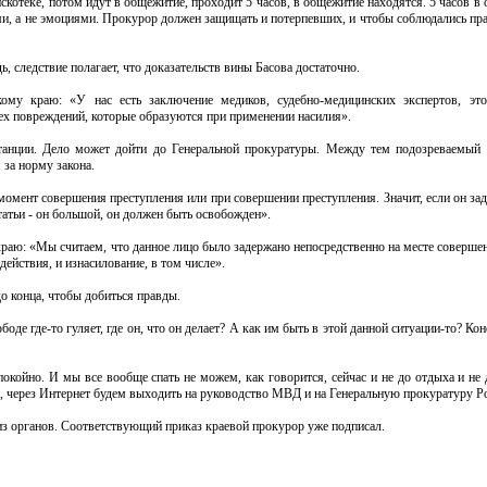
котеке, потом идут в общежитие, проходит 5 часов, в общежитие находятся. 5 часов в
ми, а не эмоциями. Прокурор должен защищать и потерпевших, и чтобы соблюдались пра
, следствие полагает, что доказательств вины Басова достаточно.
ому краю: «У нас есть заключение медиков, судебно-медицинских экспертов, эт
тех повреждений, которые образуются при применении насилия».
анции. Дело может дойти до Генеральной прокуратуры. Между тем подозреваемый 
за норму закона.
омент совершения преступления или при совершении преступления. Значит, если он зад
статьи - он большой, он должен быть освобожден».
аю: «Мы считаем, что данное лицо было задержано непосредственно на месте совершен
действия, и изнасилование, в том числе».
о конца, чтобы добиться правды.
оде где-то гуляет, где он, что он делает? А как им быть в этой данной ситуации-то? Кон
окойно. И мы все вообще спать не можем, как говорится, сейчас и не до отдыха и не 
, через Интернет будем выходить на руководство МВД и на Генеральную прокуратуру Р
из органов. Соответствующий приказ краевой прокурор уже подписал.