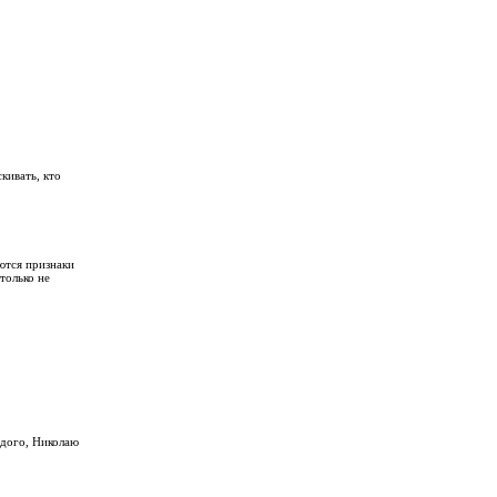
кивать, кто
ются признаки
только не
ждого, Николаю