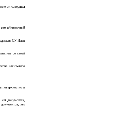
ление он совершал
и сам обвиняемый
оводителя СУ Илья
циативу со своей
асова каких-либо
а поверхностно и
. «В документах,
 документов, нет