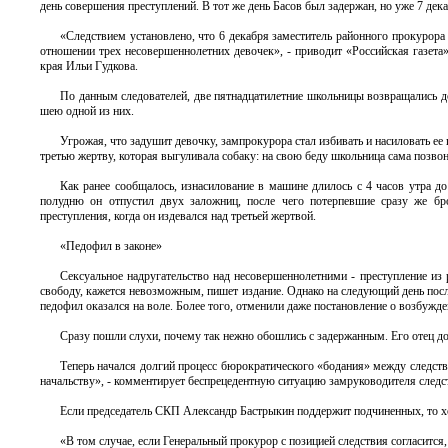
день совершения преступлений. В тот же день Басов был задержан, но уже 7 де
«Следствием установлено, что 6 декабря заместитель районного прокурора
отношении трех несовершеннолетних девочек», - приводит «Российская газет
края Ильи Гудкова.
По данным следователей, две пятнадцатилетние школьницы возвращались до
шею одной из них.
Угрожая, что задушит девочку, зампрокурора стал избивать и насиловать е
третью жертву, которая выгуливала собаку: на свою беду школьница сама позво
Как ранее сообщалось, изнасилование в машине длилось с 4 часов утра до
полудню он отпустил двух заложниц, после чего потерпевшие сразу же бр
преступления, когда он издевался над третьей жертвой.
«Педофил в законе»
Сексуальное надругательство над несовершеннолетними - преступление из 
свободу, кажется невозможным, пишет издание. Однако на следующий день пос
педофил оказался на воле. Более того, отменили даже постановление о возбужде
Сразу пошли слухи, почему так нежно обошлись с задержанным. Его отец до
Теперь начался долгий процесс бюрократического «бодания» между следс
начальству», - комментирует беспрецедентную ситуацию замруководителя следс
Если председатель СКП Александр Бастрыкин поддержит подчиненных, то 
«В том случае, если Генеральный прокурор с позицией следствия согласится