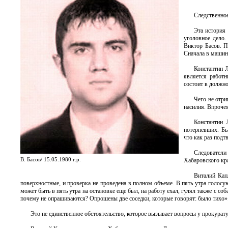
Следственное
Эта история 
уголовное дело.
Виктор Басов. П
Сначала в машине
Константин 
является работн
состоит в должно
Чего не отри
насилия. Впрочем
Константин 
потерпевших. Бы
что как раз подт
Следователи 
В. Басов/ 15.05.1980 г.р.
Хабаровского кр
Виталий Кап
поверхностные, и проверка не проведена в полном объеме. В пять утра голосу
может быть в пять утра на остановке еще был, на работу ехал, гулял также с с
почему не опрашиваются? Опрошены две соседки, которые говорят: было тихо»
Это не единственное обстоятельство, которое вызывает вопросы у прокурат