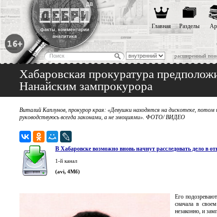
Главная
Разделы
Ар
расширенный пои
Хабаровская прокуратура предположи
Нанайским зампрокурора
Виталий Каплунов, прокурор края: «Девушки находятся на дискотеке, потом
руководствуюсь всегда законами, а не эмоциями». ФОТО/ ВИДЕО
В Хабаровске возможно вновь начнут расследовать дело в о
1-й канал
(avi, 4Мб)
Его подозревают
сначала в своем
незаконно, и зам