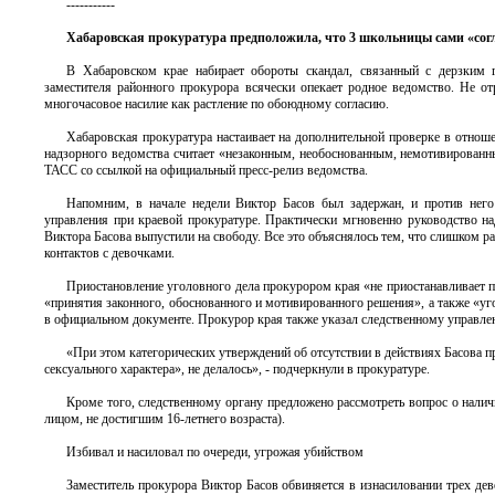
-----------
Хабаровская прокуратура предположила, что 3 школьницы сами «сог
В Хабаровском крае набирает обороты скандал, связанный с дерзким 
заместителя районного прокурора всячески опекает родное ведомство. Не от
многочасовое насилие как растление по обоюдному согласию.
Хабаровская прокуратура настаивает на дополнительной проверке в отнош
надзорного ведомства считает «незаконным, необоснованным, немотивирован
ТАСС со ссылкой на официальный пресс-релиз ведомства.
Напомним, в начале недели Виктор Басов был задержан, и против него
управления при краевой прокуратуре. Практически мгновенно руководство на
Виктора Басова выпустили на свободу. Все это объяснялось тем, что слишком р
контактов с девочками.
Приостановление уголовного дела прокурором края «не приостанавливает 
«принятия законного, обоснованного и мотивированного решения», а также «у
в официальном документе. Прокурор края также указал следственному управле
«При этом категорических утверждений об отсутствии в действиях Басова 
сексуального характера», не делалось», - подчеркнули в прокуратуре.
Кроме того, следственному органу предложено рассмотреть вопрос о налич
лицом, не достигшим 16-летнего возраста).
Избивал и насиловал по очереди, угрожая убийством
Заместитель прокурора Виктор Басов обвиняется в изнасиловании трех дев