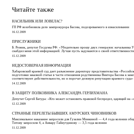
Читайте также
НАСИЛЬНИК ИЛИ ЛОВЕЛАС?
ГП РФ возобновила дело зампрокурора Басова, подозреваемого в изнасиловании
16.12.2009
ПРИСЛУЖНИКИ
Б. Резник, депутат Госдумы РФ: «Убедительно прошу двух генералов: начальника У
снабдил меня этой информацией. Лучше пусть задумаются о своей ответственности,
15.12.2009
НЕДОСТОВЕРНАЯ ИНФОРМАЦИЯ
Хабаровский краевой суд дает разъяснение директору представительства «Российс
подготовки заказной статьи в части отношения родственника Виктора Басова к зам
соответствуют действительности, но и порочат деловую репутацию краевого суда»
14.12.2009
В ЗАЩИТУ ПОЛКОВНИКА АЛЕКСАНДРА ГЕРЛИХМАНА
Депутат Сергей Батура: «Кто может остановить правовой беспредел, царящий на 
12.12.2009
СТРАННЫЕ ПЕРЕЛЕТЫ БЫВШИХ АМУРСКИХ ЧИНОВНИКОВ
Максимальное наказание запросили для Гузалии Минкиной — 4,4 года колонии обще
Титову запросили 4, а Анвару Гайнутдинову — 3,5 года колонии
11.12.2009