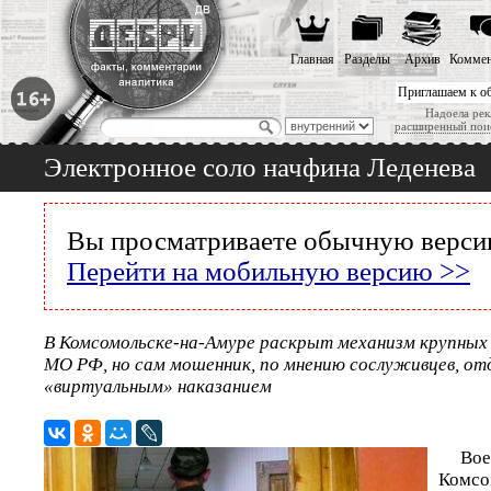
Главная
Разделы
Архив
Коммен
Приглашаем к о
Надоела рек
расширенный пои
Электронное соло начфина Леденева
Вы просматриваете обычную версию
Перейти на мобильную версию >>
В Комсомольске-на-Амуре раскрыт механизм крупных
МО РФ, но сам мошенник, по мнению сослуживцев, от
«виртуальным» наказанием
В
Комсо