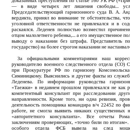
доказанных преступления по статье 160 УК РФ («При
— в виде четырех лет лишения свободы... ус
Председательствующий гарнизонного суда В. А. Анд
вердикта, принял во внимание те обстоятельства, ч
уголовной ответственности не привлекался и в со
раскаялся. Леденев полностью возместил причинен
отцом малолетнего ребенка,... а его имущественное по
выводу о наказании без штрафа. Представитель п
государство) на более строгом наказании не настаивал
За официальными комментариями наш коррес
руководителю военного следственного отдела (СО) С
при Прокуратуре РФ по гарнизону Комсомольска
Симиницкому. Выяснились и другие факты из служе
Леденева. По информации руководства гарнизо
«Таежки» в недавнем прошлом привлекался не как ра
компетентный консультант при расследовании друг
направленности. Кроме того, ни одна ревизия, про
деятельность помощника командира в/ч 22452 по фи
работе, не смогла выявить никаких существенных 
«авторитетного консультанта». Все отчеты Ром
заключениям проверяющих, «точно били по итогам». 
особого отдела ФСБ вывела на след мошенн