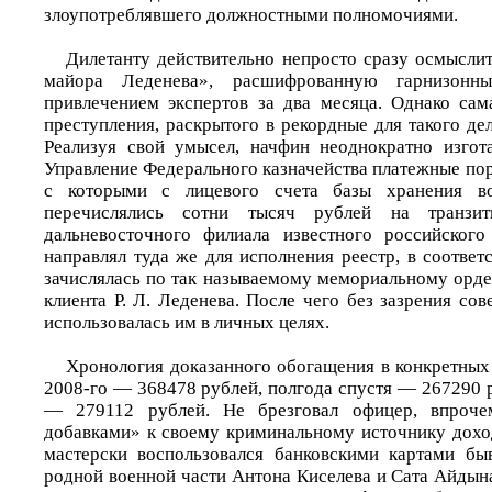
злоупотреблявшего должностными полномочиями.
Дилетанту действительно непросто сразу осмысли
майора Леденева», расшифрованную гарнизонн
привлечением экспертов за два месяца. Однако сам
преступления, раскрытого в рекордные для такого дел
Реализуя свой умысел, начфин неоднократно изгот
Управление Федерального казначейства платежные пор
с которыми с лицевого счета базы хранения в
перечислялись сотни тысяч рублей на транзи
дальневосточного филиала известного российского
направлял туда же для исполнения реестр, в соотве
зачислялась по так называемому мемориальному орде
клиента Р. Л. Леденева. После чего без зазрения со
использовалась им в личных целях.
Хронология доказанного обогащения в конкретных 
2008-го — 368478 рублей, полгода спустя — 267290 
— 279112 рублей. Не брезговал офицер, впроче
добавками» к своему криминальному источнику дохо
мастерски воспользовался банковскими картами б
родной военной части Антона Киселева и Сата Айдын