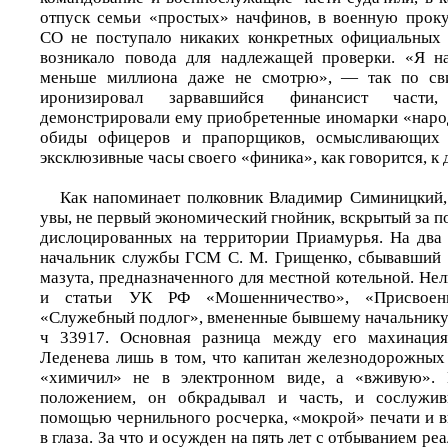
отпуск семьи «простых» начфинов, в военную прок
СО не поступало никаких конкретных официальных 
возникало повода для надлежащей проверки. «Я 
меньше миллиона даже не смотрю», — так по сви
иронизировал зарвавшийся финансист части
демонстрировали ему приобретенные иномарки «народ
обиды офицеров и прапорщиков, осмысливающих 
эксклюзивные часы своего «финика», как говорится, к
Как напоминает полковник Владимир Симиницкий,
увы, не первый экономический гнойник, вскрытый за по
дислоцированных на территории Приамурья. На два 
начальник службы ГСМ С. М. Грищенко, сбывавший 
мазута, предназначенного для местной котельной. Нел
и статьи УК РФ «Мошенничество», «Присвоен
«Служебный подлог», вмененные бывшему начальнику
ч 33917. Основная разница между его махинация
Леденева лишь в том, что капитан железнодорожных
«химичил» не в электронном виде, а «вживую». 
положением, он обкрадывал и часть, и сослужив
помощью чернильного росчерка, «мокрой» печати и в
в глаза. За что и осужден на пять лет с отбыванием ре