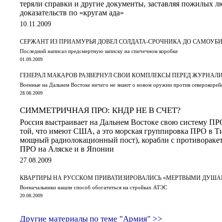
теряли справки и другие документы, заставляя пожилых л
доказательств по «кругам ада»
10.11.2009
СЕРЖАНТ ИЗ ПРИАМУРЬЯ ДОВЕЛ СОЛДАТА-СРОЧНИКА ДО САМОУБ
Последний написал предсмертную записку на спичечном коробке
01.09.2009
ГЕНЕРАЛ МАКАРОВ РАЗВЕРНУЛ СВОИ КОМПЛЕКСЫ ПЕРЕД ЖУРНАЛ
Военные на Дальнем Востоке ничего не знают о новом оружии против северокорей
28.08.2009
СИММЕТРИЧНАЯ ПРО: КНДР НЕ В СЧЕТ?
Россия выстраивает на Дальнем Востоке свою систему П
той, что имеют США, а это морская группировка ПРО в Т
мощный радиолокационный пост), корабли с противоракет
ПРО на Аляске и в Японии
27.08.2009
КВАРТИРЫ НА РУССКОМ ПРИВАТИЗИРОВАЛИСЬ «МЕРТВЫМИ ДУШ
Военачальники нашли способ обогатиться на стройках АТЭС
20.08.2009
Другие материалы по теме "Армия" >>