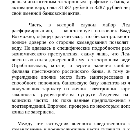
деньги аналогичным электронным трафиком в банк, а
активации карт, снял 31587 рублей и 3287 рублей че
свой именной банковский актив.
— Часть, в которой служил майор Леде
расформированию, — констатирует полковник Вла
Возможно, офицер рассчитывал, что бесконтрольност
полное доверие со стороны командования позволят
воду. Не вдаваясь в специфические подробности рас
экономического преступления, скажу лишь, что Ле
воспользоваться доверенной ему в электронном вид
Отрабатывалась, кстати, и версия наличия сообщ
филиала престижного российского банка. К тому ж
учреждение вполне могло быть заинтересовано в
способного пополнять банковскую базу клиентов из 
получающих зарплату на личные электронные карт
законность трудоустройства супруги Леденева н
воинских частях. Но пока данные предположения 
подтверждений. Впрочем, проверка по некоторым доп
конца не завершена.
Между тем сотрудник военного следственного о
командование и военнослужащие части судачили, в к