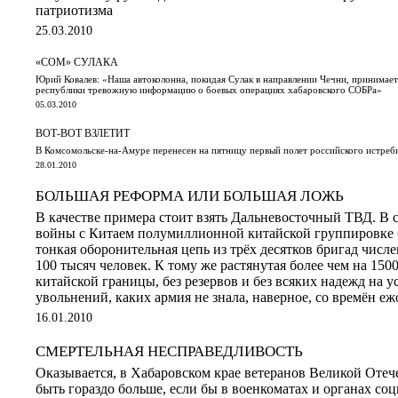
патриотизма
25.03.2010
«СОМ» СУЛАКА
Юрий Ковалев: «Наша автоколонна, покидая Сулак в направлении Чечни, принимает 
республики тревожную информацию о боевых операциях хабаровского СОБРа»
05.03.2010
ВОТ-ВОТ ВЗЛЕТИТ
В Комсомольске-на-Амуре перенесен на пятницу первый полет российского истреби
28.01.2010
БОЛЬШАЯ РЕФОРМА ИЛИ БОЛЬШАЯ ЛОЖЬ
В качестве примера стоит взять Дальневосточный ТВД. В 
войны с Китаем полумиллионной китайской группировке 
тонкая оборонительная цепь из трёх десятков бригад числ
100 тысяч человек. К тому же растянутая более чем на 150
китайской границы, без резервов и без всяких надежд на 
увольнений, каких армия не знала, наверное, со времён е
16.01.2010
СМЕРТЕЛЬНАЯ НЕСПРАВЕДЛИВОСТЬ
Оказывается, в Хабаровском крае ветеранов Великой Оте
быть гораздо больше, если бы в военкоматах и органах со