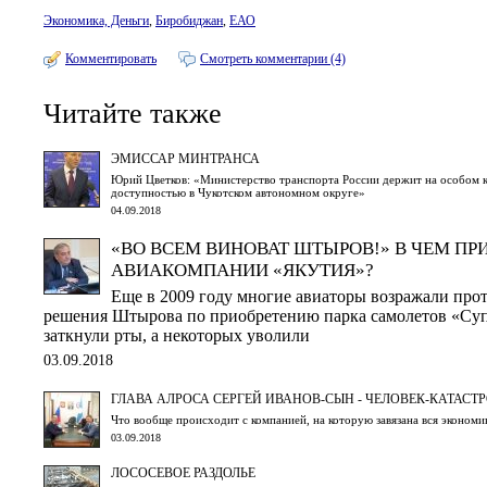
Экономика, Деньги
,
Биробиджан
,
ЕАО
Комментировать
Смотреть комментарии (4)
Читайте также
ЭМИССАР МИНТРАНСА
Юрий Цветков: «Министерство транспорта России держит на особом 
доступностью в Чукотском автономном округе»
04.09.2018
«ВО ВСЕМ ВИНОВАТ ШТЫРОВ!» В ЧЕМ ПР
АВИАКОМПАНИИ «ЯКУТИЯ»?
Еще в 2009 году многие авиаторы возражали про
решения Штырова по приобретению парка самолетов «Суп
заткнули рты, а некоторых уволили
03.09.2018
ГЛАВА АЛРОСА СЕРГЕЙ ИВАНОВ-СЫН - ЧЕЛОВЕК-КАТАСТ
Что вообще происходит с компанией, на которую завязана вся экономи
03.09.2018
ЛОСОСЕВОЕ РАЗДОЛЬЕ