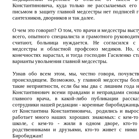
Константиновича, куда только не рассылаемых его
письмом в защиту главной медсестры нет подписей 
сантехников, дворников и так далее.
О чем это говорит? О том, что врачи и медсестры выст
всего, опытного специалиста и грамотного руководите
считают, больница нуждается. Не согласился с 
медсестры и областной профсоюз медиков. Но, с
конечностях нарастал, и тогда господин Гасиленко с
варианты увольнения главной медсестры.
Узнав обо всем этом, мы, честно говоря, почувст
происходящем. Возможно, у главной медсестры бол
такие неприятности, если бы мы два с лишним года н
Константинович всеми правдами и неправдами снова
главного врача, в какой-либо публикации расск
сотрудники нашей редакции - коренные биробиджанцы,
от Константина Константиновича, родились и вырос
работает много наших хороших знакомых: с кем-то
школе, с кем-то - жили в одном дворе, кто-т
родственниками и друзьями, кто-то живет с ними
Биробиджан!