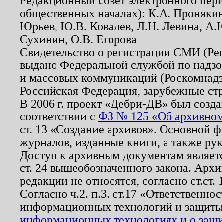
Редакционный совет электронного пер
общественных началах): К.А. Проняки
Юрьев, Ю.В. Ковалев, Л.Н. Левина, А.
Сухинин, О.В. Егорова
Свидетельство о регистрации СМИ (Р
выдано Федеральной службой по надзо
и массовых коммуникаций (Роскомнадзо
Российская Федерация, зарубежные ст
В 2006 г. проект «Дебри-ДВ» был созда
соответствии с
ФЗ № 125 «Об архивном
ст. 13 «Создание архивов». Основной ф
журналов, изданные книги, а также ру
Доступ к архивным документам являетс
ст. 24 вышеобозначенного закона. Арх
редакции не относятся, согласно ст.ст. 
Согласно ч.2. п.3. ст.17 «Ответственн
информационных технологий и защит
информационных технологиях и о защит