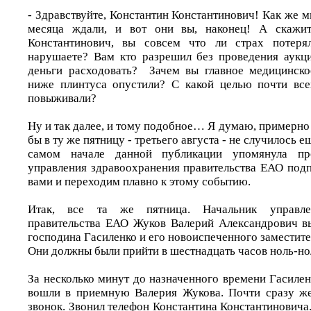
- Здравствуйте, Константин Константинович! Как же м
месяца ждали, и вот они вы, наконец! А скажит
Константинович, вы совсем что ли страх потеря
нарушаете? Вам кто разрешил без проведения аукц
деньги расходовать? Зачем вы главное медицинско
ниже плинтуса опустили? С какой целью почти все
повыживали?
Ну и так далее, и тому подобное… Я думаю, примерно т
бы в ту же пятницу - третьего августа - не случилось е
самом начале данной публикации упомянула пр
управления здравоохранения правительства ЕАО подп
вами и переходим плавно к этому событию.
Итак, все та же пятница. Начальник управле
правительства ЕАО Жуков Валерий Александрович вы
господина Гасиленко и его новоиспеченного заместите
Они должны были прийти в шестнадцать часов ноль-но
За несколько минут до назначенного времени Гасиле
вошли в приемную Валерия Жукова. Почти сразу же
звонок. Звонил телефон Константина Константиновича