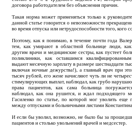
договора работодателем без объяснения причин.
Такая норма может применяться только к руководит
данной статье говорится о невозможности прекращен
во время отпуска или нетрудоспособности того, кого с
Поэтому, как я понимаю, в течение почти года Вале
тем, как умирают в областной больнице люди, как
другим врачи и медицинские сестры, как пустеет бо
поликлиники, как оставшимся квалифицированным
выдают месячную зарплату в размере шестнадцати тысяч
включая ночные дежурства!), а главный врач при эт
тысяч рублей, его жене начисляют чуть ли не четырес
стимулирующих выплат, наблюдал, как грубо нарушаю
права пациентов, как сама больница погружаетс
наблюдал, как она рушится, и ждал подходящего м
Гасиленко по статье, по которой мог уволить еще 
между отпусками и больничными листами Константина
И если бы уволил, возможно, не было бы за прошедш
пациентов и столько увольнений врачей и медсестер.