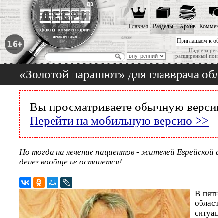
Главная
Разделы
Архив
Коммен
Приглашаем к о
Надоела рек
расширенный пои
«Золотой парашют» для главврача об
Вы просматриваете обычную версию
Перейти на мобильную версию >>
Но тогда на лечение пациентов - жителей Еврейской 
денег вообще не останется!
В пятн
обла
ситуа