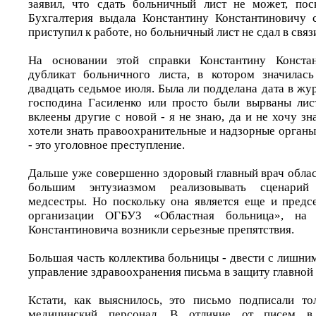
заявил, что сдать больничный лист не может, пос
Бухгалтерия выдала Константину Константиновичу 
приступил к работе, но больничный лист не сдал в связи
На основании этой справки Константину Конста
дубликат больничного листа, в котором значилась
двадцать седьмое июля. Была ли подделана дата в жу
господина Гасиленко или просто были вырваны лис
вклеены другие с новой - я не знаю, да и не хочу зна
хотели знать правоохранительные и надзорные орган
- это уголовное преступление.
Дальше уже совершенно здоровый главный врач облас
большим энтузиазмом реализовывать сценарий
медсестры. Но поскольку она является еще и пред
организации ОГБУЗ «Областная больница», на
Константиновича возникли серьезные препятствия.
Большая часть коллектива больницы - двести с лишним
управление здравоохранения письма в защиту главной
Кстати, как выяснилось, это письмо подписали то
медицинский персонал. В отличие от писем в