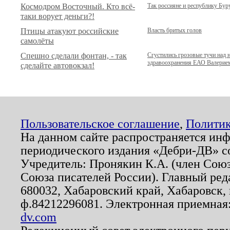
Космодром Восточный. Кто всё-
Так россияне и республику Бур
таки ворует деньги?!
Птицы атакуют российские
Власть бритых голов
самолёты
Спешно сделали фонтан, - так
Сгустились грозовые тучи над 
здравоохранения ЕАО Валери
сделайте автовокзал!
Пользовательское соглашение
,
Политик
На данном сайте распространяется ин
периодического издания «Дебри-ДВ» с
Учредитель: Пронякин К.А. (член Союз
Союза писателей России). Главный ред
680032, Хабаровский край, Хабаровск, п
ф.84212296081. Электронная приемная
dv.com