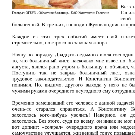
Во-в
Гасил
Главврач ОГБУЗ «Областная больница» ЕАО Константин Гасилено
сво
больничный. В-третьих, господин Жуков подписал прик
Каждое из этих трех событий имеет свой сюжет,
стремительно, но строго по законам жанра.
Начну по порядку. Двадцать седьмого июля господин
то, что больничный лист, насколько мне известно, б
августа, явился рано утром в больницу и объявил, ч
Поступить так, не закрыв больничный лист, озн
трудовое законодательство. И Константин Констан
понимал. Но, видимо, другого выхода у него не бы
чужими руками очередного неугодного ему сотрудника
Временно замещавший его человек с данной задачей 
очень-то старался справиться. А Константину К
захотелось кого-нибудь уволить! Наверное, аж д
захотелось. Без этого, судя по всему, он никак не мог
вот допинг: «сожрал» очередного врача или медсе
самочувствие улучшается, жизненный тонус повышает