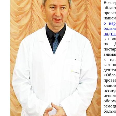
Во-пе
облас
пров
нашей
о нар
бо
подтв
в про
на 
пост
внима
к нар
зак
дея
«Обла
пров
клини
исс
испол
обору
гемо
больн