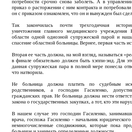
потребности срочно снова заболеть. А в управлен
приказ о расторжении с ним контракта и потребовали 
он с приказом ознакомлен, что он и вынужден был сдел
Так закончилась почти трехгодичная история
уничтожения главного медицинского учреждения 
области одной одиозной супружеской парой и наша
спасение областной больницы. Вернее, первая часть и
Вторая ее часть должна, на мой взгляд, называться «р
в финале обязательно должен быть хэппи-энд. Для э
данная супружеская пара в полной мере понесла отве
что натворила.
Не больница должна платить по судебным ис
родственников, а господин Гасиленко, допус
гражданских прав. Не больница должна нести ответс
закона о государственных закупках, а тот, кто эти нар
В нашем случае это господин Гасиленко, занимавш
врача, госпожа Гасиленко - начальник юридического
немногочисленные сподвижники, которые пока про
больнице и занимать определенные должности.