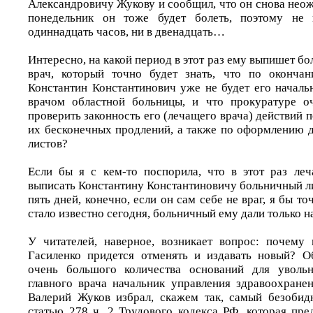
Александровичу Жукову и сообщил, что он снова неож
понедельник он тоже будет болеть, поэтому не
одиннадцать часов, ни в двенадцать…
Интересно, на какой период в этот раз ему выпишет б
врач, который точно будет знать, что по окончан
Константин Константинович уже не будет его началь
врачом областной больницы, и что прокуратуре оч
проверить законность его (лечащего врача) действий 
их бесконечных продлений, а также по оформлению 
листов?
Если бы я с кем-то поспорила, что в этот раз ле
выписать Константину Константиновичу больничный ли
пять дней, конечно, если он сам себе не враг, я бы т
стало известно сегодня, больничный ему дали только на
У читателей, наверное, возникает вопрос: почему
Гасиленко придется отменять и издавать новый? О
очень большого количества оснований для увольн
главного врача начальник управления здравоохране
Валерий Жуков избрал, скажем так, самый безобид
статью 278 ч. 2 Трудового кодекса РФ, которая пре