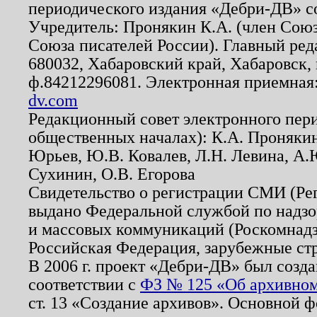
периодического издания «Дебри-ДВ» с
Учредитель: Пронякин К.А. (член Союз
Союза писателей России). Главный ред
680032, Хабаровский край, Хабаровск, п
ф.84212296081. Электронная приемная
dv.com
Редакционный совет электронного пер
общественных началах): К.А. Проняки
Юрьев, Ю.В. Ковалев, Л.Н. Левина, А.
Сухинин, О.В. Егорова
Свидетельство о регистрации СМИ (Р
выдано Федеральной службой по надзо
и массовых коммуникаций (Роскомнадзо
Российская Федерация, зарубежные ст
В 2006 г. проект «Дебри-ДВ» был созда
соответствии с
ФЗ № 125 «Об архивном
ст. 13 «Создание архивов». Основной ф