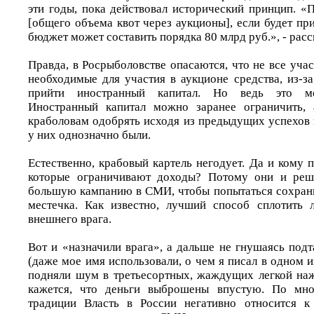
эти годы, пока действовал исторический принцип. «
[общего объема квот через аукционы], если будет пр
бюджет может составить порядка 80 млрд руб.», - расс
Правда, в Росрыболовстве опасаются, что не все уча
необходимые для участия в аукционе средства, из-з
прийти иностранный капитал. Но ведь это мо
Иностранный капитал можно заранее ограничить, 
краболовам одобрять исходя из предыдущих успехов 
у них однозначно были.
Естественно, крабовый картель негодует. Да и кому 
которые ограничивают доходы? Потому они и реш
большую кампанию в СМИ, чтобы попытаться сохрани
местечка. Как известно, лучший способ сплотить 
внешнего врага.
Вот и «назначили врага», а дальше не гнушаясь под
(даже мое имя использовали, о чем я писал в одном 
подняли шум в третьесортных, жаждущих легкой на
кажется, что деньги выброшены впустую. По мно
традиции Власть в России негативно относится к