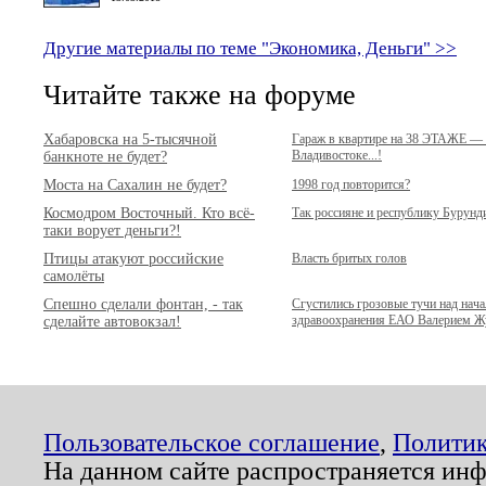
Другие материалы по теме "Экономика, Деньги" >>
Читайте также на форуме
Хабаровска на 5-тысячной
Гараж в квартире на 38 ЭТАЖЕ — 
Владивостоке...!
банкноте не будет?
Моста на Сахалин не будет?
1998 год повторится?
Космодром Восточный. Кто всё-
Так россияне и республику Бурунд
таки ворует деньги?!
Птицы атакуют российские
Власть бритых голов
самолёты
Спешно сделали фонтан, - так
Сгустились грозовые тучи над нач
здравоохранения ЕАО Валерием 
сделайте автовокзал!
Пользовательское соглашение
,
Политик
На данном сайте распространяется ин