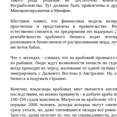
такого рода решения не достаточно компет
Росрыболовства. Тут должны быть привлечены и др
Минэкономразвития и Минфин.
Шестаков заявил, что финансовая модель возв
просчитана и представлена в правительство. Рен
естественно снизится, но предприятия это выдержат. Д
рентабельности крабового бизнеса ходят леге
разъевшихся бизнесменов от растрескивания морд, лу
им поток бабла.
Что о легендах - слышал, что на крабовый промысел
из рыбаков. Люди ждут возможности попасть на судн
когда приходит их черед, жалование от одной путины 
эмигрировать с Дальнего Востока в Австралию. Ну, 
бизнеса и подумать страшно.
Конечно, владельцы крабовых квот пытаются апелл
последствиям, но можно прикинуть - в добыче краба п
100-150 судов максимум. Матросов на краболове 10-15
порядке 2000 человек, доходы которых могут снизи
сразу уехать, но, даже снизившиеся оклады всё равно
Зато гос. казна получит то, что, по справедливости, д