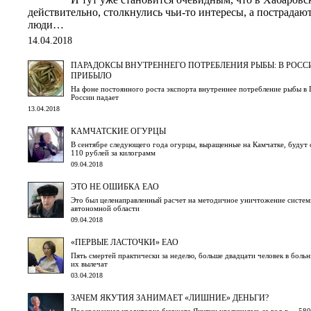
действительно, столкнулись чьи-то интересы, а пострадают
люди…
14.04.2018
ПАРАДОКСЫ ВНУТРЕННЕГО ПОТРЕБЛЕНИЯ РЫБЫ: В РОССИ
ПРИБЫЛО
На фоне постоянного роста экспорта внутреннее потребление рыбы в Пе
России падает
13.04.2018
КАМЧАТСКИЕ ОГУРЦЫ
В сентябре следующего года огурцы, выращенные на Камчатке, будут 
110 рублей за килограмм
09.04.2018
ЭТО НЕ ОШИБКА ЕАО
Это был целенаправленный расчет на методичное уничтожение систем
автономной области
09.04.2018
«ПЕРВЫЕ ЛАСТОЧКИ» ЕАО
Пять смертей практически за неделю, больше двадцати человек в больн
их вылечат
03.04.2018
ЗАЧЕМ ЯКУТИЯ ЗАНИМАЕТ «ЛИШНИЕ» ДЕНЬГИ?
Просроченная кредиторка бюджета Якутии увеличилась за год в ... 580