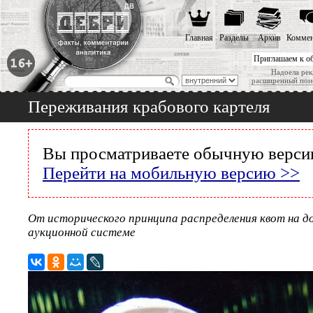
Главная
Разделы
Архив
Коммен
Приглашаем к о
Надоела рек
расширенный пои
Переживания крабового картеля
Вы просматриваете обычную версию
Перейти на мобильную версию >>
От исторического принципа распределения квот на д
аукционной системе