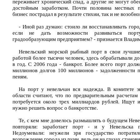
переживает хронический спад, а другие не могут обе
достойным заработком. Почти половина местных п
бизнес пострадал в результате стихии, так и не возобно
- Иной раз думаю: стоило ли восстанавливать горо
если не дать возможности развиваться порту
градообразующим предприятием? - признается Влади
Невельский морской рыбный порт в свои лучшие
работой более тысячи человек, здесь обрабатывали до
в год. С 2006 года - банкрот. Более всего порт долж
миллионов долгов 100 миллионов - задолженности 
пеням.
На порт у невельчан вся надежда. В комитете э
области считают, что по предварительным расчетам 
потребуется около трех миллиардов рублей. Ищут 
нужно решить вопрос о банкротстве.
Те, с кем мне довелось размышлять о будущем Невел
повторяли: заработает порт - и у Невельска по
Недоумевали: неужели зря государство потрати
возрождение города из руин, ведь он на глазах станови