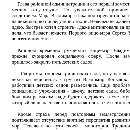
Глава районной администрации и его первый замест
местах отсутствуют. По уважительной причине
следствием. Мэра Владимира Пака подозревают в раст
на ликвидацию последствий стихии. Невельчане жалею
идею, быстрее хотел строить», даже митинговали за 
дела, что бывает нечасто. Первого вице-мэра Сергея
во взяточничестве.
Районом временно руководит вице-мэр Владим
прежде курировал социальную сферу. После зем
пришлось закрыть пять детских садов.
- Скоро мы откроем три детских сада, но у нас во
нехватки персонала, - грустит Владимир Копылов.
работники детских садов разъехались. Еще пробле
социальные учреждения - школу, детские сады, библ
большим размахом, надо будет содержать за счет му
который лишь на четверть пополняется за счет собств
Кроме страха перед повторным землетрясен
подталкивает отсутствие внятных перспектив развития
мэр. Невельск по сути своей - моногород. Традиц