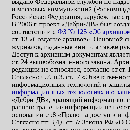
выдано Федеральной службой по надзо
и массовых коммуникаций (Роскомнадзо
Российская Федерация, зарубежные ст
В 2006 г. проект «Дебри-ДВ» был созда
соответствии с
ФЗ № 125 «Об архивном
ст. 13 «Создание архивов». Основной ф
журналов, изданные книги, а также ру
Доступ к архивным документам являетс
ст. 24 вышеобозначенного закона. Арх
редакции не относятся, согласно ст.ст. 
Согласно ч.2. п.3. ст.17 «Ответственн
информационных технологий и защит
информационных технологиях и о защит
«Дебри-ДВ», хранящий информацию, гр
распространение информации не несет.
основании ст.8 «Право на доступ к ин
Согласно пп.3,4,6 ст.57 Закона РФ «О
не несут ответственности за распрост