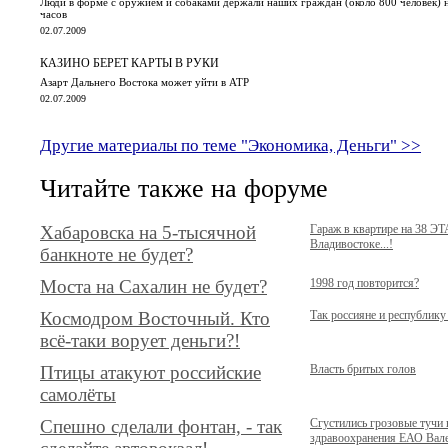
Люди в форме с оружием и собаками держали наших граждан (около 800 человек) 
часов
02.07.2009
КАЗИНО БЕРЕТ КАРТЫ В РУКИ
Азарт Дальнего Востока может уйти в АТР
02.07.2009
Другие материалы по теме "Экономика, Деньги" >>
Читайте также на форуме
Хабаровска на 5-тысячной
Гараж в квартире на 38 Э
Владивостоке...!
банкноте не будет?
Моста на Сахалин не будет?
1998 год повторится?
Космодром Восточный. Кто
Так россияне и республику
всё-таки ворует деньги?!
Птицы атакуют российские
Власть бритых голов
самолёты
Спешно сделали фонтан, - так
Сгустились грозовые тучи 
здравоохранения ЕАО Ва