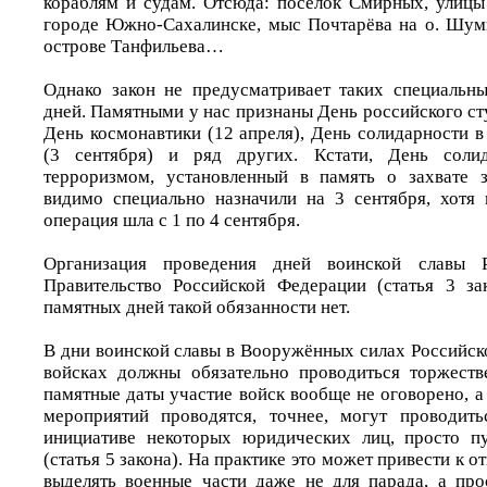
кораблям и судам. Отсюда: посёлок Смирных, улиц
городе Южно-Сахалинске, мыс Почтарёва на о. Шум
острове Танфильева…
Однако закон не предусматривает таких специальн
дней. Памятными у нас признаны День российского сту
День космонавтики (12 апреля), День солидарности 
(3 сентября) и ряд других. Кстати, День соли
терроризмом, установленный в память о захвате з
видимо специально назначили на 3 сентября, хотя 
операция шла с 1 по 4 сентября.
Организация проведения дней воинской славы 
Правительство Российской Федерации (статья 3 за
памятных дней такой обязанности нет.
В дни воинской славы в Вооружённых силах Российск
войсках должны обязательно проводиться торжеств
памятные даты участие войск вообще не оговорено, 
мероприятий проводятся, точнее, могут проводить
инициативе некоторых юридических лиц, просто п
(статья 5 закона). На практике это может привести к 
выделять военные части даже не для парада, а пр