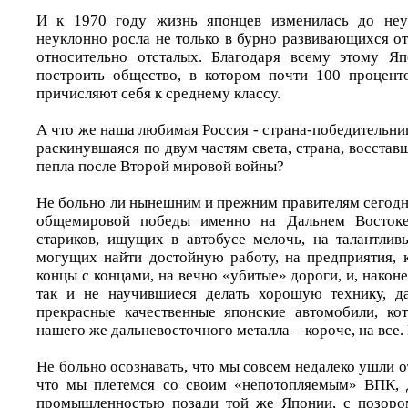
И к 1970 году жизнь японцев изменилась до неуз
неуклонно росла не только в бурно развивающихся от
относительно отсталых. Благодаря всему этому Яп
построить общество, в котором почти 100 процент
причисляют себя к среднему классу.
А что же наша любимая Россия - страна-победительница
раскинувшаяся по двум частям света, страна, восставш
пепла после Второй мировой войны?
Не больно ли нынешним и прежним правителям сегодня
общемировой победы именно на Дальнем Востоке
стариков, ищущих в автобусе мелочь, на талантли
могущих найти достойную работу, на предприятия, к
концы с концами, на вечно «убитые» дороги, и, наконе
так и не научившиеся делать хорошую технику, д
прекрасные качественные японские автомобили, ко
нашего же дальневосточного металла – короче, на все.
Не больно осознавать, что мы совсем недалеко ушли 
что мы плетемся со своим «непотопляемым» ВПК, д
промышленностью позади той же Японии, с позор