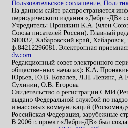
Пользовательское соглашение
,
Политик
На данном сайте распространяется ин
периодического издания «Дебри-ДВ» с
Учредитель: Пронякин К.А. (член Союз
Союза писателей России). Главный ред
680032, Хабаровский край, Хабаровск, п
ф.84212296081. Электронная приемная
dv.com
Редакционный совет электронного пер
общественных началах): К.А. Проняки
Юрьев, Ю.В. Ковалев, Л.Н. Левина, А.
Сухинин, О.В. Егорова
Свидетельство о регистрации СМИ (Р
выдано Федеральной службой по надзо
и массовых коммуникаций (Роскомнадзо
Российская Федерация, зарубежные ст
В 2006 г. проект «Дебри-ДВ» был созда