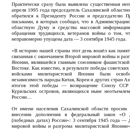
Практически сразу была выявлена существенная неп
апреля 1995 года председатель Сахалинской областн
обратился к Президенту России и председателю Пр
письмами, в которых сообщал, что в Администрацию
областную Думу и средства массовой информации
обращения трудящихся, ветеранов войны о том, чт
неправомерно упущена дата — 3 сентября 1945 года.
«В историю нашей страны этот день вошёл как памят
связанная с окончанием Второй мировой войны и раз
Японии, являвшейся главным союзником фашистской
Востоке. Как известно, в результате победы советск
войсками милитаристской Японии были осво
независимость народы Китая, Кореи и других стран А
итогов этой победы — возвращение Союзу ССР
Курильских островов, являющихся ныне неотъемлем
России…
От имени населения Сахалинской области просим 
внесении дополнения в федеральный закон «О 
(победных датах) России»: 3 сентября 1945 года — 
мировой войны и разгрома милитаристской Японии»