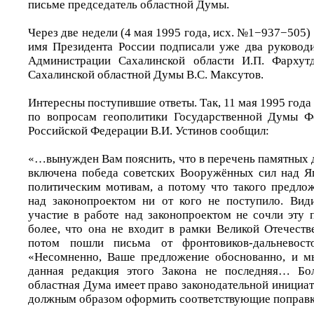
письме председатель областной Думы.
Через две недели (4 мая 1995 года, исх. №1−937−505)
имя Президента России подписали уже два руковод
Администрации Сахалинской области И.П. Фархут
Сахалинской областной Думы В.С. Максутов.
Интересны поступившие ответы. Так, 11 мая 1995 года
по вопросам геополитики Государственной Думы Ф
Российской Федерации В.И. Устинов сообщил:
«…вынужден Вам пояснить, что в перечень памятных 
включена победа советских Вооружённых сил над Я
политическим мотивам, а потому что такого предло
над законопроектом ни от кого не поступило. Вид
участие в работе над законопроектом не сочли эту
более, что она не входит в рамки Великой Отечеств
потом пошли письма от фронтовиков-дальневост
«Несомненно, Ваше предложение обоснованно, и мы
данная редакция этого Закона не последняя… Бол
областная Дума имеет право законодательной иници
должным образом оформить соответствующие поправ