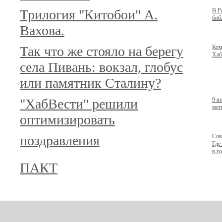
Трилогия "Китобои" А.
В Р
биб
Вахова.
Так что же стояло на берегу
Ком
Хаб
села Пивань: вокзал, глобус
или памятник Сталину?
"ХабВести" решили
9 я
мет
оптимизировать
поздравления
Сов
Где
в г
ПАКТ