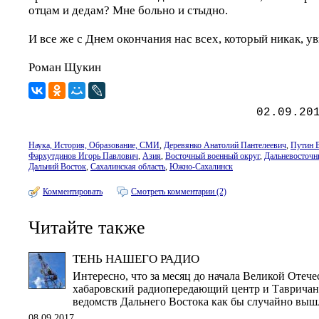
отцам и дедам? Мне больно и стыдно.
И все же с Днем окончания нас всех, который никак, ув
Роман Щукин
02.09.20
Наука, История, Образование, СМИ
,
Деревянко Анатолий Пантелеевич
,
Путин 
Фархутдинов Игорь Павлович
,
Азия
,
Восточный военный округ
,
Дальневосточн
Дальний Восток
,
Сахалинская область
,
Южно-Сахалинск
Комментировать
Смотреть комментарии (2)
Читайте также
ТЕНЬ НАШЕГО РАДИО
Интересно, что за месяц до начала Великой Отеч
хабаровский радиопередающий центр и Тавричанк
ведомств Дальнего Востока как бы случайно вышл
08.09.2017