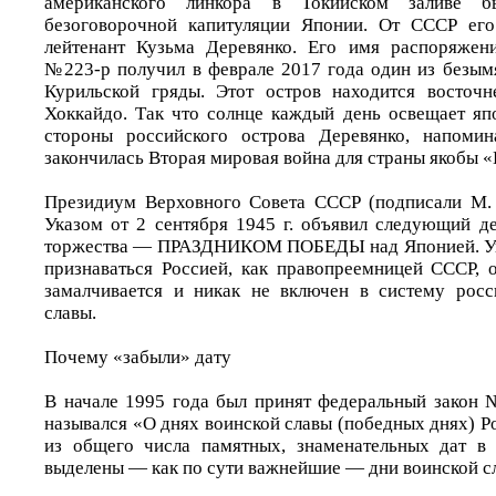
американского линкора в Токийском заливе 
безоговорочной капитуляции Японии. От СССР ег
лейтенант Кузьма Деревянко. Его имя распоряжен
№223-р получил в феврале 2017 года один из безы
Курильской гряды. Этот остров находится восточн
Хоккайдо. Так что солнце каждый день освещает я
стороны российского острова Деревянко, напоми
закончилась Вторая мировая война для страны якобы 
Президиум Верховного Совета СССР (подписали М. 
Указом от 2 сентября 1945 г. объявил следующий д
торжества — ПРАЗДНИКОМ ПОБЕДЫ над Японией. Ука
признаваться Россией, как правопреемницей СССР, о
замалчивается и никак не включен в систему росс
славы.
Почему «забыли» дату
В начале 1995 года был принят федеральный закон 
назывался «О днях воинской славы (победных днях) Р
из общего числа памятных, знаменательных дат в
выделены — как по сути важнейшие — дни воинской с