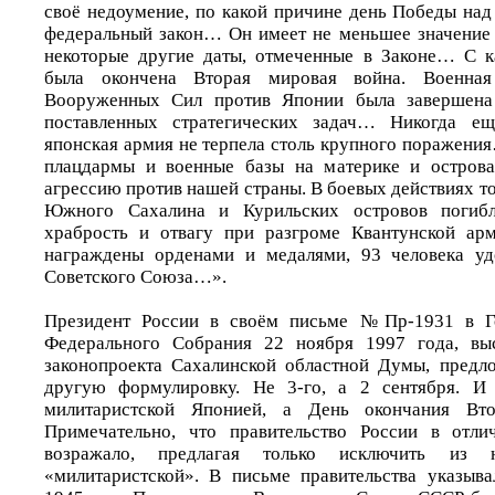
своё недоумение, по какой причине день Победы над
федеральный закон… Он имеет не меньшее значение 
некоторые другие даты, отмеченные в Законе… С 
была окончена Вторая мировая война. Военная
Вооруженных Сил против Японии была завершен
поставленных стратегических задач… Никогда 
японская армия не терпела столь крупного поражени
плацдармы и военные базы на материке и острова
агрессию против нашей страны. В боевых действиях 
Южного Сахалина и Курильских островов погибл
храбрость и отвагу при разгроме Квантунской ар
награждены орденами и медалями, 93 человека уд
Советского Союза…».
Президент России в своём письме №Пр-1931 в Г
Федерального Собрания 22 ноября 1997 года, вы
законопроекта Сахалинской областной Думы, предл
другую формулировку. Не 3-го, а 2 сентября. И
милитаристской Японией, а День окончания Вт
Примечательно, что правительство России в отли
возражало, предлагая только исключить из 
«милитаристской». В письме правительства указыва