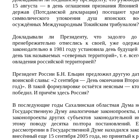
15 августа — в день оглашения признания Японией
держав (Потсдамской декларации) посещают х
символического упокоения душ японских вое
осуждённых Международным Токийским трибуналом?
Докладывали ли Президенту, что задолго д
пренебрежительно отнеслись к своей, уже одерж
законодательно в 1981 году установила день будуще
день так называемых «северных территорий», т. е. все
овладения российской территорией?
Президент России Б.Н. Ельцин предложил другую дат
воинской славы: «2 сентября — День окончания Втор
год)». В такой формулировке остаётся неясным — кто 
победил. И причём здесь Россия?
В последующие годы Сахалинская областная Дума н
Государственную Думу аналогичные законопроекты,
законопроекты других субъектов законодательной и
этому поводу десятка полтора постановлений.
рассмотрении в Государственной Думе находился зак
внесённый еще 15 сентября 2005 года, но принятый к 