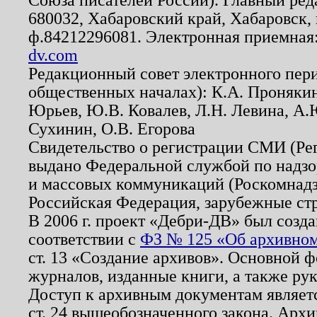
680032, Хабаровский край, Хабаровск, п
ф.84212296081. Электронная приемная
dv.com
Редакционный совет электронного пер
общественных началах): К.А. Проняки
Юрьев, Ю.В. Ковалев, Л.Н. Левина, А.
Сухинин, О.В. Егорова
Свидетельство о регистрации СМИ (Р
выдано Федеральной службой по надзо
и массовых коммуникаций (Роскомнадзо
Российская Федерация, зарубежные ст
В 2006 г. проект «Дебри-ДВ» был созда
соответствии с
ФЗ № 125 «Об архивном
ст. 13 «Создание архивов». Основной ф
журналов, изданные книги, а также ру
Доступ к архивным документам являетс
ст. 24 вышеобозначенного закона. Арх