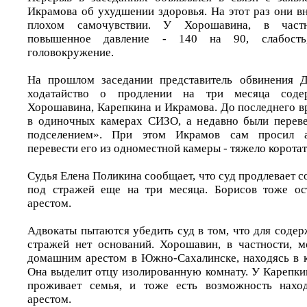
Икрамова об ухудшении здоровья. На этот раз они в
плохом самочувствии. У Хорошавина, в частн
повышенное давление - 140 на 90, слабость,
головокружение.
На прошлом заседании представитель обвинения 
ходатайство о продлении на три месяца соде
Хорошавина, Карепкина и Икрамова. До последнего в
в одиночных камерах СИЗО, а недавно были перев
подселением». При этом Икрамов сам просил 
перевести его из одноместной камеры - тяжело коротат
Судья Елена Поликина сообщает, что суд продлевает
под стражей еще на три месяца. Борисов тоже о
арестом.
Адвокаты пытаются убедить суд в том, что для соде
стражей нет оснований. Хорошавин, в частности, 
домашним арестом в Южно-Сахалинске, находясь в к
Она выделит отцу изолированную комнату. У Карепк
проживает семья, и тоже есть возможность нахо
арестом.