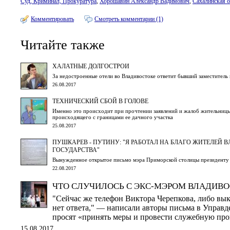
Суд, Криминал, Прокуратура
,
Хорошавин Александр Вадимович
,
Сахалинская о
Комментировать
Смотреть комментарии (1)
Читайте также
ХАЛАТНЫЕ ДОЛГОСТРОИ
За недостроенные отели во Владивостоке ответит бывший заместител
26.08.2017
ТЕХНИЧЕСКИЙ СБОЙ В ГОЛОВЕ
Именно это происходит при прочтении заявлений и жалоб жительницы
происходящего с границами ее дачного участка
25.08.2017
ПУШКАРЕВ - ПУТИНУ: "Я РАБОТАЛ НА БЛАГО ЖИТЕЛЕЙ 
ГОСУДАРСТВА"
Вынужденное открытое письмо мэра Приморской столицы президенту
22.08.2017
ЧТО СЛУЧИЛОСЬ С ЭКС-МЭРОМ ВЛАДИВ
"Сейчас же телефон Виктора Черепкова, либо вык
нет ответа," — написали авторы письма в Управд
просят «принять меры и провести служебную про
15.08.2017