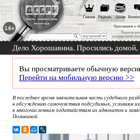
Главная
Разделы
Архив
Коммен
Приглашаем к о
Надоела рек
расширенный пои
Дело Хорошавина. Просились домой, 
Вы просматриваете обычную версию
Перейти на мобильную версию >>
В последнее время значительная часть судебного раз
к обсуждению самочувствия подсудимых, условиям и
к многочисленным ходатайствам их адвокатов и заяв
Поликиной