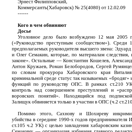
Эрнест Филипповский,
Коммерсантъ(Хабаровск) № 25(4080) от 12.02.09
------
Кого в чем обвиняют
Досье
Уголовное дело было возбуждено 12 мая 2005 г
(«Руководство преступным сообществом»). Среди
предполагаемых руководителя высшего звена: Эдуард
и Олег Семакин, которые, по материалам следствия,
законе». Остальные — Константин Кошелев, Александ
Антон Кружаев, Роман Белобородов, Сергей Румянц
по словам прокурора Хабаровского края Виталия
криминальной среде статус так называемых «бродяг» 
функций по руководству ОПС. В рамках ст.210 У
контроль над совершением преступлений и «распр
воровских понятий». Находящийся под подписко
Залищук обвиняется только в участии в ОПС (ч.2 ст.21
Помимо этого, Сахнову и Шохиреву инкримин
убийства в середине 1990-х годов предпринимателя Иг
ст.105 ч.2 УК) с целью завладения хабаровским кази
Семакину — организация избиения главного редакто