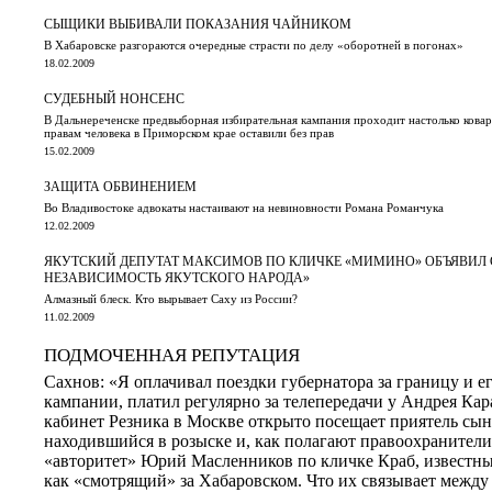
СЫЩИКИ ВЫБИВАЛИ ПОКАЗАНИЯ ЧАЙНИКОМ
В Хабаровске разгораются очередные страсти по делу «оборотней в погонах»
18.02.2009
СУДЕБНЫЙ НОНСЕНС
В Дальнереченске предвыборная избирательная кампания проходит настолько кова
правам человека в Приморском крае оставили без прав
15.02.2009
ЗАЩИТА ОБВИНЕНИЕМ
Во Владивостоке адвокаты настаивают на невиновности Романа Романчука
12.02.2009
ЯКУТСКИЙ ДЕПУТАТ МАКСИМОВ ПО КЛИЧКЕ «МИМИНО» ОБЪЯВИЛ С
НЕЗАВИСИМОСТЬ ЯКУТСКОГО НАРОДА»
Алмазный блеск. Кто вырывает Саху из России?
11.02.2009
ПОДМОЧЕННАЯ РЕПУТАЦИЯ
Сахнов: «Я оплачивал поездки губернатора за границу и 
кампании, платил регулярно за телепередачи у Андрея Кар
кабинет Резника в Москве открыто посещает приятель сы
находившийся в розыске и, как полагают правоохранители
«авторитет» Юрий Масленников по кличке Краб, известн
как «смотрящий» за Хабаровском. Что их связывает между