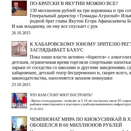
ПО-БРАТСКИ В ЯКУТИИ МОЖНО ВСЕ?
130 миллионов рублей на три коровника и три с
Генеральный директор «Тумаады-Агроснаб» Илья
родной брат главы Якутии Егора Афанасьевича Б
И как младшему, он ему все спускает с рук
26.10.2015
К ХАБАРОВСКОМУ ЮНОМУ ЗРИТЕЛЮ РЕГ
ЗАГЛЯДЫВАЕТ БАХУС
Пока наши власти активно «борются» с алкоголиз
детским, ограничивая время торговли спиртными напитка
ларьки от соседства со школами и другими заведениями, 
хабаровчане, детский театр бесцеремонно и, скорее всего,
законодательства, наполняется запахом пивнушки
23.10.2015
ЧТО НАМ СТОИТ ФЛОТ ПОСТРОИТЬ?
«Квоты господдержки» позволят за 5-10 лет построить около 85 совре
рыбаков инвестировать в портовую и рыбопромышленную инфраструк
21.10.2015
ЧЕМПИОНАТ МИРА ПО КИОКУСИНКАЙ В 
ОБОШЕЛСЯ В 60 МИЛЛИОНОВ РУБЛЕЙ