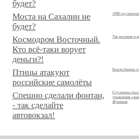
будет?
Моста на Сахалин не
1998 год повтор
будет?
Космодром Восточный.
Так россияне и 
Кто всё-таки ворует
деньги?!
Птицы атакуют
Власть бритых г
российские самолёты
Спешно сделали фонтан,
Сгустились гроз
управления здр
Жуковым
- так сделайте
автовокзал!