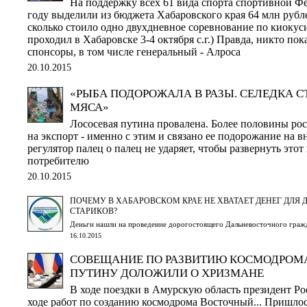
На поддержку всех 61 вида спорта спортивной Фе
году выделили из бюджета Хабаровского края 64 млн рублей,
сколько стоило одно двухдневное соревнование по киоку
проходил в Хабаровске 3-4 октября с.г.) Правда, никто пока
спонсоры, в том числе генеральный - Алроса
20.10.2015
«РЫБА ПОДОРОЖАЛА В РАЗЫ. СЕЛЕДКА 
МЯСА»
Лососевая путина провалена. Более половины ро
на экспорт - именно с этим и связано ее подорожание на 
регулятор палец о палец не ударяет, чтобы развернуть это
потребителю
20.10.2015
ПОЧЕМУ В ХАБАРОВСКОМ КРАЕ НЕ ХВАТАЕТ ДЕНЕГ ДЛЯ 
СТАРИКОВ?
Деньги нашли на проведение дорогостоящего Дальневосточного граж
16.10.2015
СОВЕЩАНИЕ ПО РАЗВИТИЮ КОСМОДРОМ
ПУТИНУ ДОЛОЖИЛИ О ХРИЗМАНЕ
В ходе поездки в Амурскую область президент Ро
ходе работ по созданию космодрома Восточный... Пришло