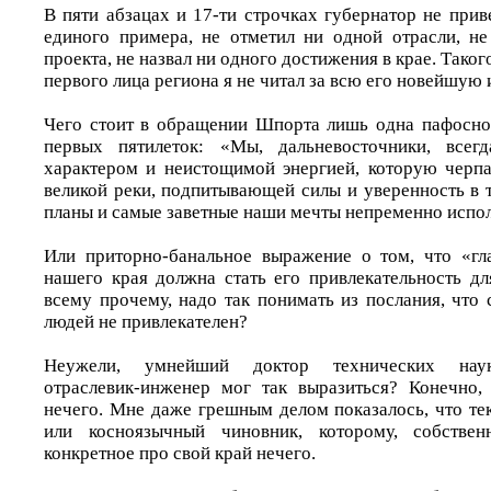
В пяти абзацах и 17-ти строчках губернатор не при
единого примера, не отметил ни одной отрасли, н
проекта, не назвал ни одного достижения в крае. Тако
первого лица региона я не читал за всю его новейшую
Чего стоит в обращении Шпорта лишь одна пафосно
первых пятилеток: «Мы, дальневосточники, всег
характером и неистощимой энергией, которую черп
великой реки, подпитывающей силы и уверенность в 
планы и самые заветные наши мечты непременно испол
Или приторно-банальное выражение о том, что «гл
нашего края должна стать его привлекательность дл
всему прочему, надо так понимать из послания, что
людей не привлекателен?
Неужели, умнейший доктор технических наук
отраслевик-инженер мог так выразиться? Конечно,
нечего. Мне даже грешным делом показалось, что тек
или косноязычный чиновник, которому, собствен
конкретное про свой край нечего.