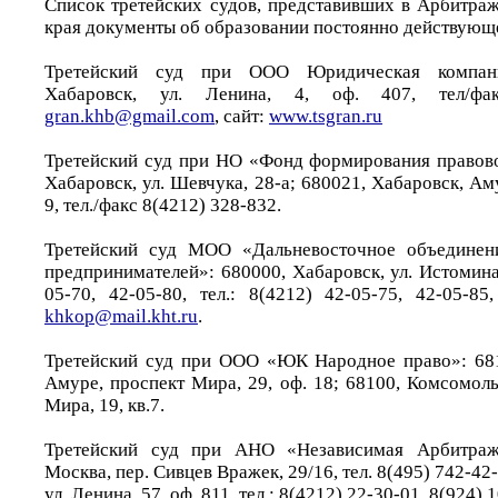
Список третейских судов, представивших в Арбитра
края документы об образовании постоянно действующе
Третейский суд при ООО Юридическая компани
Хабаровск, ул. Ленина, 4, оф. 407, тел/фак
gran.khb@gmail.com
, сайт:
www.tsgran.ru
Третейский суд при НО «Фонд формирования правово
Хабаровск, ул. Шевчука, 28-а; 680021, Хабаровск, Аму
9, тел./факс 8(4212) 328-832.
Третейский суд МОО «Дальневосточное объединен
предпринимателей»: 680000, Хабаровск, ул. Истомина,
05-70, 42-05-80, тел.: 8(4212) 42-05-75, 42-05-85
khkop@mail.kht.ru
.
Третейский суд при ООО «ЮК Народное право»: 681
Амуре, проспект Мира, 29, оф. 18; 68100, Комсомол
Мира, 19, кв.7.
Третейский суд при АНО «Независимая Арбитражн
Москва, пер. Сивцев Вражек, 29/16, тел. 8(495) 742-42
ул. Ленина, 57, оф. 811, тел.: 8(4212) 22-30-01, 8(924) 