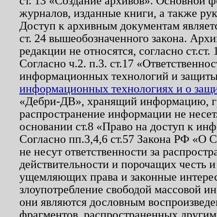
ст. 13 «Создание архивов». Основной ф
журналов, изданные книги, а также ру
Доступ к архивным документам являетс
ст. 24 вышеобозначенного закона. Арх
редакции не относятся, согласно ст.ст. 
Согласно ч.2. п.3. ст.17 «Ответственн
информационных технологий и защит
информационных технологиях и о защит
«Дебри-ДВ», хранящий информацию, гр
распространение информации не несет.
основании ст.8 «Право на доступ к ин
Согласно пп.3,4,6 ст.57 Закона РФ «О
не несут ответственности за распрост
действительности и порочащих честь и
ущемляющих права и законные интере
злоупотребление свободой массовой ин
они являются дословным воспроизведе
фрагментов, распространенных другим