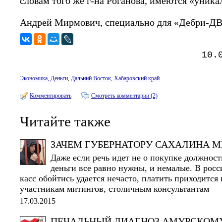
словам того же г-на Роганова, имеются «уник
Андрей Мирмович, специально для «Дебри-Д
10.
Экономика, Деньги
,
Дальний Восток
,
Хабаровский край
Комментировать
Смотреть комментарии (2)
Читайте также
ЗАЧЕМ ГУБЕРНАТОРУ САХАЛИНА 
Даже если речь идет не о покупке должности
деньги все равно нужны, и немалые. В росс
касс обойтись удается нечасто, платить приходитс
участникам митингов, столичным консультантам
17.03.2015
ПЕЧАЛЬНЫЙ ДИАГНОЗ АМУРСКОМ