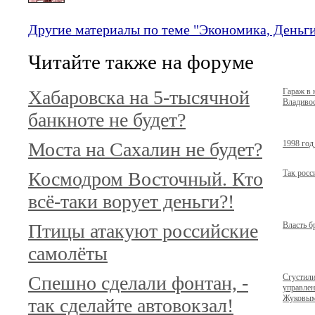
Другие материалы по теме "Экономика, Деньг
Читайте также на форуме
Хабаровска на 5-тысячной
Гараж в 
Владивос
банкноте не будет?
Моста на Сахалин не будет?
1998 год
Космодром Восточный. Кто
Так росс
всё-таки ворует деньги?!
Птицы атакуют российские
Власть б
самолёты
Спешно сделали фонтан, -
Сгустили
управле
Жуковы
так сделайте автовокзал!