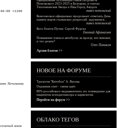
Официальные публикации Павла Петровича
Попельского 2023-2025 в Болгарии, в газетах
Тихоокеанская Звезда и Наш Город Амурск
павел попельский
:46:00 +1100
Комсомольск официально продолжает отмечать День
памяти жертв сталинских репрессий: задумаемся...
павел попельский
Кого боится Путин: Сергей Фургал
Евгений Афанасьев
Повышение платы в автобусах за проезд: кто виноват,
и что делать?
Олег Паньков
Архив блогов >>
НОВОЕ НА ФОРУМЕ
Трилогия "Китобои" А. Вахова.
вами. Начальнику
Охранник спит - смена идёт
80% российского медиаконтента это телевидение для
пациентов психдиспансера и наркологии.
Перейти на форум >>
ОБЛАКО ТЕГОВ
бесплатной земли