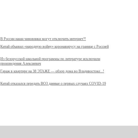
В России наши чиновники могут отключить интернет?!
Китай объявил «народную войну» коронавирусу на границе с Россией
Из белорусской школьной программы по литературе исключили
произведения Алексиевич
Гараж в квартире на 38 ЭТАЖЕ — обзор дома во Владивостоке...!
Китай отказался передать ВОЗ данные о первых случаях COVID-19