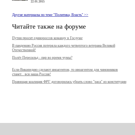
22.01.2015
Другие материалы по теме "Политика, Власть" >>
Читайте также на форуме
Путин просит единороссов команду в Госдуме
В пандемию Россия потеряла каждого четвертого ветерана Великой
Отечественной!
Полёт Пересильд - пир во время чумы?
Если Википедию сделают иноагентом, то иноагентом для чиновников
станет... вся наша Россия!
Правящая коалиция ФРГ договорилась убрать слово "раса" из конституции