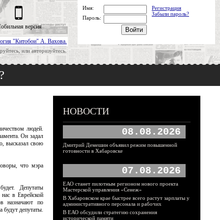
Имя:
Регистрация
Забыли пароль?
Пароль:
обильная версия
огия "Китобои" А. Вахова.
руйтесь, или авторизуйтесь.
?
НОВОСТИ
личеством людей.
08.08.2026
амента. Он задал
но, высказал свою
Дмитрий Демешин объявил режим повышенной
готовности в Хабаровске
говоры, что мэра
07.08.2026
ЕАО станет пилотным регионом нового проекта
удет. Депутаты
Мастерской управления «Сенеж»
 нас в Еврейской
В Хабаровском крае быстрее всего растут зарплаты у
ов назначают по
административного персонала и рабочих
а будут депутаты.
В ЕАО обсудили стратегию сохранения
исторической памяти