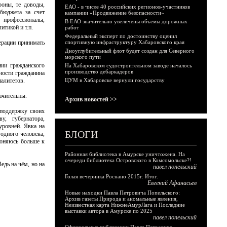
роны, те доводы,
ЕАО - в числе 40 российских регионов-участников
бюджета за счет
кампании «Продвижение безопасности»
профессионалы,
В ЕАО значительно увеличены объемы дорожных
итикой и т.п.
работ
Федеральный эксперт по достоинству оценил
ерации принимать
спортивную инфраструктуру Хабаровского края
Дноуглубительный флот будет создан для Северного
морского пути
нии гражданского
На Хабаровском судостроительном заводе началось
производство дебаркадеров
ности гражданина
алитетов.
ЦУМ в Хабаровске вернули государству
ачительны.
Архив новостей >>
 поддержку своих
ву, губернатора,
уровней. Явка на
БЛОГИ
одного человека,
клоняюсь больше к
Районная библиотека в Амурске уничтожена. На
очереди библиотека Островского в Комсомольске?!
дь на чём, но на
павел попельский
Голая вечеринка Роснано 2015г. Итог.
Евгений Афанасьев
Новые находки Павла Петровича Попельского:
Архив газеты Природа и аномальные явления,
Неизвестная карта НижнеАмурЛага и Последние
выставки автора в Амурске по 2025
павел попельский