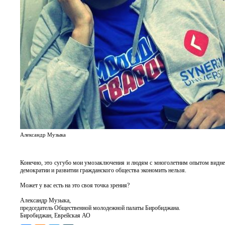
Александр Музыка
Конечно, это сугубо мои умозаключения и людям с многолетним опытом виднее
демократии и развитии гражданского общества экономить нельзя.
Может у вас есть на это своя точка зрения?
Александр Музыка,
председатель Общественной молодежной палаты Биробиджана.
Биробиджан, Еврейская АО