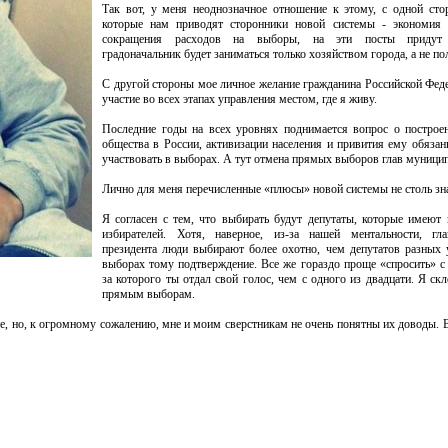
Так вот, у меня неоднозначное отношение к этому, с одной сто
которые нам приводят сторонники новой системы - экономия 
сокращения расходов на выборы, на эти посты придут 
градоначальник будет заниматься только хозяйством города, а не пол
С другой стороны мое личное желание гражданина Российской Фед
участие во всех этапах управления местом, где я живу.
Последние годы на всех уровнях поднимается вопрос о построе
общества в России, активизации населения и привития ему обязан
участвовать в выборах. А тут отмена прямых выборов глав муницип
Лично для меня перечисленные «плюсы» новой системы не столь зн
Я согласен с тем, что выбирать будут депутаты, которые имеют
избирателей. Хотя, наверное, из-за нашей ментальности, гла
президента люди выбирают более охотно, чем депутатов разных 
выборах тому подтверждение. Все же гораздо проще «спросить» с 
за которого ты отдал свой голос, чем с одного из двадцати. Я с
прямым выборам.
, но, к огромному сожалению, мне и моим сверстникам не очень понятны их доводы. Ве