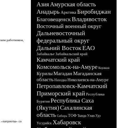
Азия
Амурская область
Биробиджан
Анадырь
Арктика
Владивосток
Благовещенск
Восточный военный округ
Дальневосточный
федеральный округ
ским работником,
Дальний Восток
ЕАО
Забайкалье
Забайкальский край
Камчатский край
Комсомольск-на-Амуре
Корякия
Магадан
Магаданская
Курилы
область
Николаевск-на-Амуре
Находка
Петропавловск-Камчатский
Приморский край
Республика
Республика Саха
Бурятия
(Якутия)
Сахалинская
область
ТОФ
Тында
Улан-Удэ
Сибирь
Хабаровск
и «патриоты» со
Уссурийск