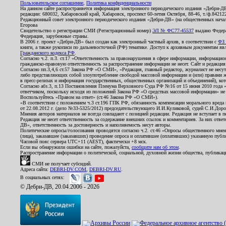
Пользовательское соглашение
,
Политика конфиденциальности
На данном сайте распространяется информация электронного периодического издания «Дебри-Д
редакции: 680032, Хабаровский край, Хабаровск, проспект 60-летия Октября, 88-46, т./ф.8421
Редакционный совет электронного периодического издания «Дебри-ДВ» (на общественных нач
Егорова
Свидетельство о регистрации СМИ (Регистрационный номер)
ЭЛ № ФС77-45537
выдано Федера
Федерация, зарубежные страны.
В 2006 г. проект «Дебри-ДВ» был создан как электронный частный архив, в соответствии с
ФЗ 
книги, а также рукописи по дальневосточной (РФ) тематике. Доступ к архивным документам явля
Гражданского кодекса РФ
.
Согласно ч.2. п.3. ст.17 «Ответственность за правонарушения в сфере информации, информац
гражданско-правовую ответственность за распространение информации не несет. Сайт и редакци
Согласно пп.3,4,6 ст.57 Закона РФ «О СМИ», «Редакция, главный редактор, журналист не несут
либо представляющих собой злоупотребление свободой массовой информации и (или) правами ж
в пресс-релизах и информация государственных, общественных организаций и объединений), кот
Согласно абз.3, п.13 Постановления Пленума Верховного Суда РФ №16 от 15 июня 2010 года 
ответчиком, поскольку исходя из положений Закона РФ «О средствах массовой информации» не 
Воспользуйтесь «Правом на ответ» (ст.46 Закона РФ «О СМИ»).
«В соответствии с положением ч.3 ст.196 ГПК РФ, обязанность компенсации морального вреда п
от 22.08.2012 г. (дело №33-5325/2012) председательствующего И.И.Куликовой, судей С.И.Дор
Мнения авторов материалов не всегда совпадают с позицией редакции. Редакция не вступает в п
Редакция не несет ответственность за содержание внешних ссылок и комментариев. За них отве
ДВ», ответственность за достоверность и наполняемость несут авторы.
Политические опросы/голосования проводятся согласно ч.2. ст.46 «Опросы общественного мнени
(лица), заказавшее (заказавших) проведение опроса и оплатившее (оплативших) указанную публик
Часовой пояс сервера UTC+11 (AEST), фактически +8 мск.
Если вы обнаружили ошибки на сайте, пожалуйста,
сообщите нам об этом
.
Распространение информации о политической, социальной, духовной жизни общества, публикац
СМИ не получает субсидий.
Адреса сайта:
DEBRI-DV.COM
,
DEBRI-DV.RU
.
В социальных сетях:
© Дебри-ДВ, 20.04.2006 - 2026