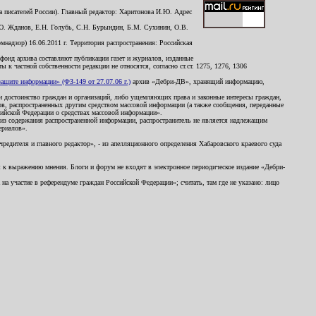
 писателей России). Главный редактор: Харитонова И.Ю. Адрес
Ю. Жданов, Е.Н. Голубь, С.Н. Бурындин, Б.М. Сухинин, О.В.
надзор) 16.06.2011 г. Территория распространения: Российская
й фонд архива составляют публикации газет и журналов, изданные
к частной собственности редакции не относятся, согласно ст.ст. 1275, 1276, 1306
щите информации» (ФЗ-149 от 27.07.06 г.)
архив «Дебри-ДВ», хранящий информацию,
ь и достоинство граждан и организаций, либо ущемляющих права и законные интересы граждан,
ов, распространенных другим средством массовой информации (а также сообщения, переданные
сийской Федерации о средствах массовой информации».
из содержания распространенной информации, распространитель не является надлежащим
ериалов».
редителя и главного редактор», - из апелляционного определения Хабаровского краевого суда
ны к выражению мнения. Блоги и форум не входят в электронное периодическое издание «Дебри-
а участие в референдуме граждан Российской Федерации»; считать, там где не указано: лицо