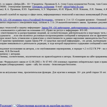
В» со знаком «Дебри-ДВ». 16+ Учредитель: Пронякин К.А. (член Союза журналистов России, член Союза
2296081. Электронная приемная:
Отправить сообщение
. E-mail:
editor@debri-dv.com
алах): К.А. Пронякин, И.Ю. Харитонова, А.Э. Мирмович, Ю.Н. Юрьев, Ю.В. Ковалев, Л.Н. Левина, А.
льной службой по надзору в сфере связи, информационных технологий и массовых коммуникаций (Роском
№ 125 «Об архивном деле в Российской Федерации»
, согласно п. 2 ст. 13 «Создание архивов». Основно
ется открытым в электронном виде, согласно п. 1 ст. 24 вышеобозначенного закона. Архивные документы 
ионных технологий и защиты информации»
Закона РФ «Об информации, информационных технологиях и о за
я основываются и работают на основании ст.8 «Право на доступ к информации» ФЗ-149.
 ответственности за распространение сведений, не соответствующих действительности и порочащих чест
урналиста: ...если они являются дословным воспроизведением сообщений и материалов или их фрагмент
орое может быть установлено и привлечено к ответственности за данное нарушение законодательства Рос
«О практике применения судами Закона РФ «О средствах массовой информации», «по делам, вытекающим 
вправе вмешиваться в деятельность редакции, в ходе которой определяется содержание сообщений и мат
одлежит возложению на авторов, а по опубликованию опровержения, в порядке ч.2 ст.152 ГК РФ - на уч
ожко, Н.В.Пестовой.
ереписку с авторами.
тственны, соответственно, исключительно их правообладатели и авторы. Комментарии на сайте приравне
я» Федерального закона от 12.06.2002 г. № 67-ФЗ «Об основных гарантиях избирательных прав и права н
ацию (обнародование) - едино - сайт, без оплаты - безвозмездно/бесплатно.
ии на актуальные темы, просветительские функции. Для мужчин и женщин. 16+ для детей старше 16 лет.