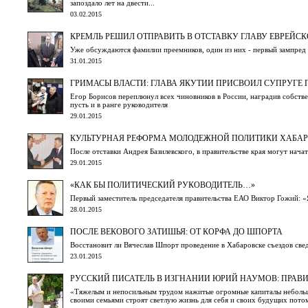
запоздало лет на двести...
03.02.2015
КРЕМЛЬ РЕШИЛ ОТПРАВИТЬ В ОТСТАВКУ ГЛАВУ ЕВРЕЙ
Уже обсуждаются фамилии преемников, один из них - первый зампред 
31.01.2015
ГРИМАСЫ ВЛАСТИ: ГЛАВА ЯКУТИИ ПРИСВОИЛ СУПРУГЕ 
Егор Борисов переплюнул всех чиновников в России, наградив собств
пусть и в ранге руководителя
29.01.2015
КУЛЬТУРНАЯ РЕФОРМА МОЛОДЕЖНОЙ ПОЛИТИКИ ХАБАР
После отставки Андрея Базилевского, в правительстве края могут нач
29.01.2015
«КАК БЫ ПОЛИТИЧЕСКИЙ РУКОВОДИТЕЛЬ…»
Первый заместитель председателя правительства ЕАО Виктор Гожий: «Я
28.01.2015
ПОСЛЕ ВЕКОВОГО ЗАТИШЬЯ: ОТ КОРФА ДО ШПОРТА
Восстановит ли Вячеслав Шпорт проведение в Хабаровске съездов св
23.01.2015
РУССКИЙ ПИСАТЕЛЬ В ИЗГНАНИИ ЮРИЙ НАУМОВ: ПРАВИ
«Тяжелым и непосильным трудом нажитые огромные капиталы небольшо
своими семьями строят светлую жизнь для себя и своих будущих потомк