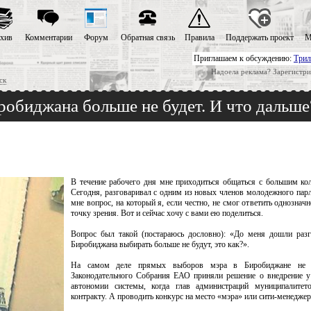
хив
Комментарии
Форум
Обратная связь
Правила
Поддержать проект
М
Приглашаем к обсуждению:
Трил
Надоела реклама? Зарегистри
ск
обиджана больше не будет. И что дальше
В течение рабочего дня мне приходиться общаться с большим ко
Сегодня, разговаривал с одним из новых членов молодежного парл
мне вопрос, на который я, если честно, не смог ответить однознач
точку зрения. Вот и сейчас хочу с вами ею поделиться.
Вопрос был такой (постараюсь дословно): «До меня дошли раз
Биробиджана выбирать больше не будут, это как?».
На самом деле прямых выборов мэра в Биробиджане не б
Законодательного Собрания ЕАО приняли решение о внедрение у
автономии системы, когда глав администраций муниципалитет
контракту. А проводить конкурс на место «мэра» или сити-менеджер