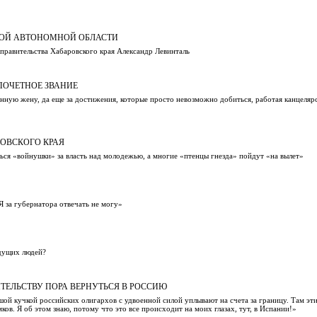
СКОЙ АВТОНОМНОЙ ОБЛАСТИ
правительства Хабаровского края Александр Левинталь
ПОЧЕТНОЕ ЗВАНИЕ
енную жену, да еще за достижения, которые просто невозможно добиться, работая канцеляр
ОВСКОГО КРАЯ
аться «войнушки» за власть над молодежью, а многие «птенцы гнезда» пойдут «на вылет»
 за губернатора отвечать не могу»
едущих людей?
ТЕЛЬСТВУ ПОРА ВЕРНУТЬСЯ В РОССИЮ
й кучкой российских олигархов с удвоенной силой уплывают на счета за границу. Там эт
ов. Я об этом знаю, потому что это все происходит на моих глазах, тут, в Испании!»